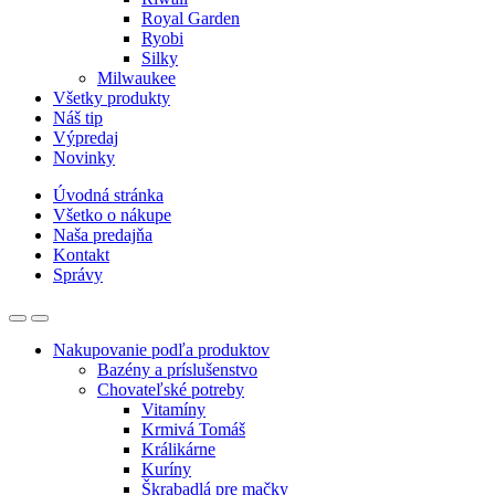
Royal Garden
Ryobi
Silky
Milwaukee
Všetky produkty
Náš tip
Výpredaj
Novinky
Úvodná stránka
Všetko o nákupe
Naša predajňa
Kontakt
Správy
Nakupovanie podľa produktov
Bazény a príslušenstvo
Chovateľské potreby
Vitamíny
Krmivá Tomáš
Králikárne
Kuríny
Škrabadlá pre mačky