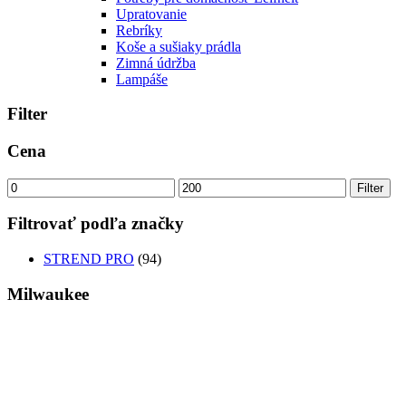
Upratovanie
Rebríky
Koše a sušiaky prádla
Zimná údržba
Lampáše
Filter
Cena
Minimálna
Maximálna
Filter
cena
cena
Filtrovať podľa značky
STREND PRO
(94)
Milwaukee