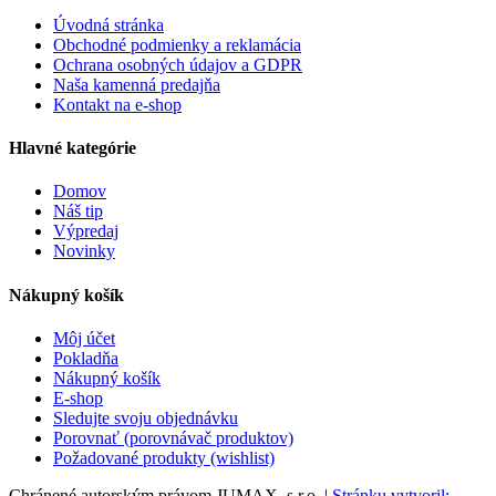
Úvodná stránka
Obchodné podmienky a reklamácia
Ochrana osobných údajov a GDPR
Naša kamenná predajňa
Kontakt na e-shop
Hlavné kategórie
Domov
Náš tip
Výpredaj
Novinky
Nákupný košík
Môj účet
Pokladňa
Nákupný košík
E-shop
Sledujte svoju objednávku
Porovnať (porovnávač produktov)
Požadované produkty (wishlist)
Chránené autorským právom JUMAX, s.r.o. |
Stránku vytvoril: