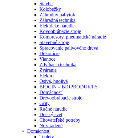
Stavba
Kolobežky
Záhradný nábytok
Záhradná technika
Elektrické náradie
Kovoobrábacie stroje
Kompresory, pneumatické náradie
Stavebné stroje
Spracovanie palivového dreva
Dekorácie
Vianoce
Zdvíhacia technika
Zváranie
Elektro
Osivá, hnojivá
BIOCIN – BIOPRODUKTY
Domácnosť
Drevoobrábacie stroje
Grily
Ručné náradie
Detský svet
Chovateľské potreby
Nezaradené
Domácnosť
Toalety