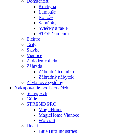
Domácnosť
Kuchyňa
Lampáše
Rohože
Schránky
Sviečky a fakle
STOP škodcom
Elektro
Grily
Stavba
Vianoce
Zariadenie dielní
Záhrada
Záhradná technika
Záhradný nábytok
Závlahové systémy
Nakupovanie podľa značiek
Scheppach
Güde
STREND PRO
MagicHome
MagicHome Vianoce
Worcraft
Hecht
Blue Bird Industries