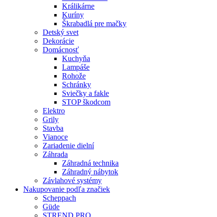
Králikárne
Kuríny
Škrabadlá pre mačky
Detský svet
Dekorácie
Domácnosť
Kuchyňa
Lampáše
Rohože
Schránky
Sviečky a fakle
STOP škodcom
Elektro
Grily
Stavba
Vianoce
Zariadenie dielní
Záhrada
Záhradná technika
Záhradný nábytok
Závlahové systémy
Nakupovanie podľa značiek
Scheppach
Güde
STREND PRO