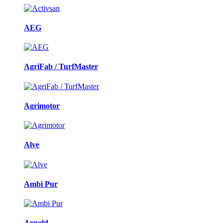
AEG
AgriFab / TurfMaster
Agrimotor
Alve
Ambi Pur
Arnold