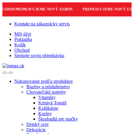
SHOP.
PRIPRAVUJEME NOVÝ ESHOP.
PRIPRAVUJEME NOVÝ ESHO
Skip
Skip
Kontakt na zákaznícky servis
to
to
Môj účet
navigation
content
Pokladňa
Košík
Obchod
Sledujte svoju objednávku
Nakupovanie podľa produktov
Bazény a príslušenstvo
Chovateľské potreby
Vitamíny
Krmivá Tomáš
Králikárne
Kuríny
Škrabadlá pre mačky
Detský svet
Dekorácie