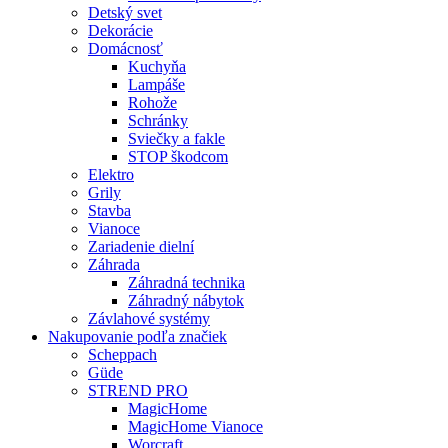
Detský svet
Dekorácie
Domácnosť
Kuchyňa
Lampáše
Rohože
Schránky
Sviečky a fakle
STOP škodcom
Elektro
Grily
Stavba
Vianoce
Zariadenie dielní
Záhrada
Záhradná technika
Záhradný nábytok
Závlahové systémy
Nakupovanie podľa značiek
Scheppach
Güde
STREND PRO
MagicHome
MagicHome Vianoce
Worcraft