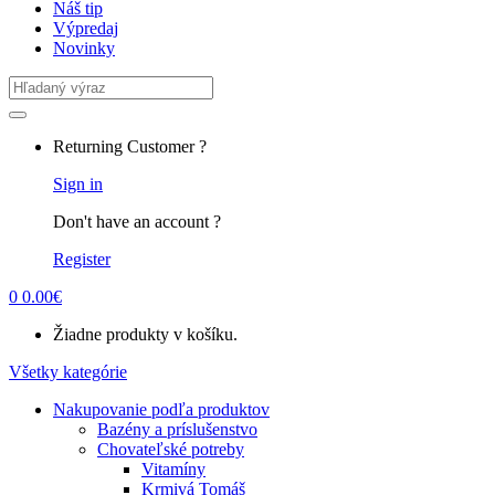
Náš tip
Výpredaj
Novinky
Search
for:
Returning Customer ?
Sign in
Don't have an account ?
Register
0
0.00
€
Žiadne produkty v košíku.
Všetky kategórie
Nakupovanie podľa produktov
Bazény a príslušenstvo
Chovateľské potreby
Vitamíny
Krmivá Tomáš