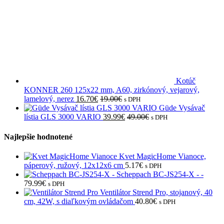
Kotúč
KONNER 260 125x22 mm, A60, zirkónový, vejarový,
lamelový, nerez
16.70
€
19.00
€
s DPH
Güde Vysávač
lístia GLS 3000 VARIO
39.99
€
49.00
€
s DPH
Najlepšie hodnotené
Kvet MagicHome Vianoce,
páperový, ružový, 12x12x6 cm
5.17
€
s DPH
Scheppach BC-JS254-X - -
79.99
€
s DPH
Ventilátor Strend Pro, stojanový, 40
cm, 42W, s diaľkovým ovládačom
40.80
€
s DPH