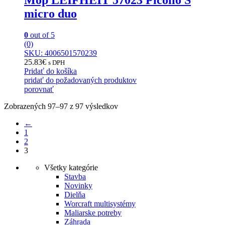
micro duo
0
out of 5
(0)
SKU: 4006501570239
25.83
€
s DPH
Pridať do košíka
pridať do požadovaných produktov
porovnať
Zobrazených 97–97 z 97 výsledkov
←
1
2
3
Všetky kategórie
Stavba
Novinky
Dielňa
Worcraft multisystémy
Maliarske potreby
Záhrada