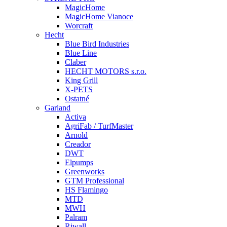
MagicHome
MagicHome Vianoce
Worcraft
Hecht
Blue Bird Industries
Blue Line
Claber
HECHT MOTORS s.r.o.
King Grill
X-PETS
Ostatné
Garland
Activa
AgriFab / TurfMaster
Arnold
Creador
DWT
Elpumps
Greenworks
GTM Professional
HS Flamingo
MTD
MWH
Palram
Riwall