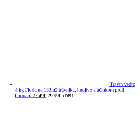
Travín vedro
4 kg Floria na 133m2 trávnika, hnojivo s účinkom proti
burinám
27.49
€
29.99
€
s DPH