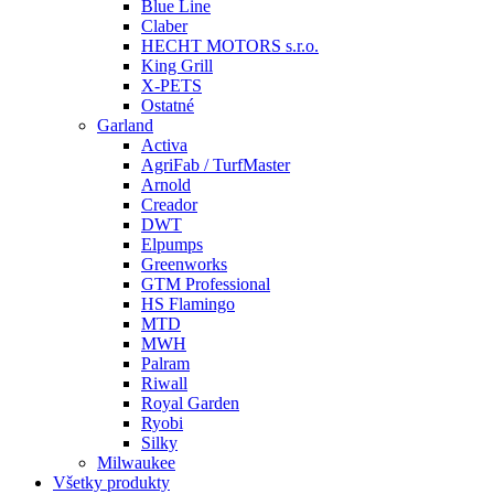
Blue Line
Claber
HECHT MOTORS s.r.o.
King Grill
X-PETS
Ostatné
Garland
Activa
AgriFab / TurfMaster
Arnold
Creador
DWT
Elpumps
Greenworks
GTM Professional
HS Flamingo
MTD
MWH
Palram
Riwall
Royal Garden
Ryobi
Silky
Milwaukee
Všetky produkty