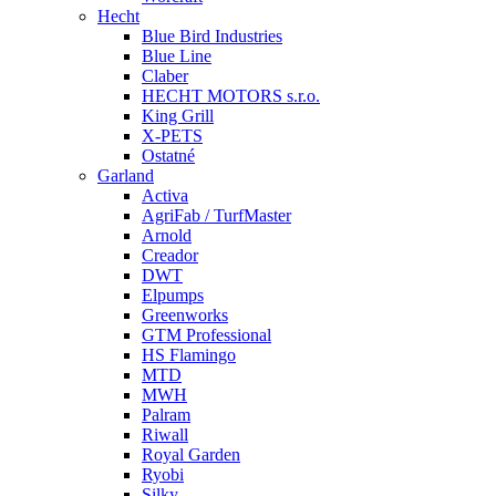
Hecht
Blue Bird Industries
Blue Line
Claber
HECHT MOTORS s.r.o.
King Grill
X-PETS
Ostatné
Garland
Activa
AgriFab / TurfMaster
Arnold
Creador
DWT
Elpumps
Greenworks
GTM Professional
HS Flamingo
MTD
MWH
Palram
Riwall
Royal Garden
Ryobi
Silky