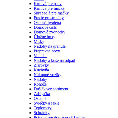
Krmivá pre psov
Krmivá pre mačky
Škrabadlá pre mačky
Pracie prostriedky
Osobná hygiena
Domové čísla
Domové zvončeky
Úložné boxy
Misky
Nádoby na granule
Prepravné boxy
Vodítka
Nádoby a koše na odpad
Žiarovky
Kuchyňa
Nákupné vozíky
Nádoby
Rohože
Dušičkový sortiment
Zabíjačka
Ostatné
Sviečky a fakle
Teplomery
Schránky
Potreby pre domácnosť Leifheit