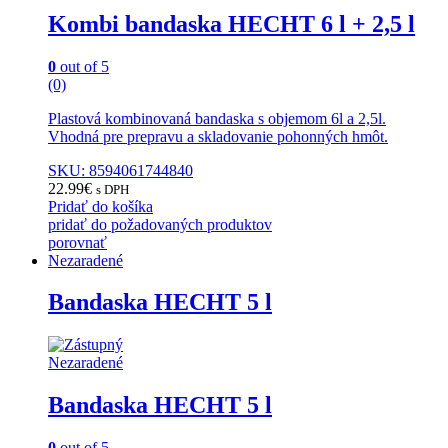
Kombi bandaska HECHT 6 l + 2,5 l
0
out of 5
(0)
Plastová kombinovaná bandaska s objemom 6l a 2,5l.
Vhodná pre prepravu a skladovanie pohonných hmôt.
SKU: 8594061744840
22.99
€
s DPH
Pridať do košíka
pridať do požadovaných produktov
porovnať
Nezaradené
Bandaska HECHT 5 l
Nezaradené
Bandaska HECHT 5 l
0
out of 5