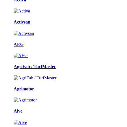
Activsan
AEG
AgriFab / TurfMaster
Agrimotor
Alve