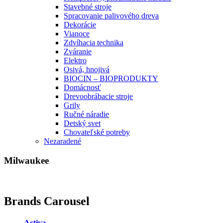
Stavebné stroje
Spracovanie palivového dreva
Dekorácie
Vianoce
Zdvíhacia technika
Zváranie
Elektro
Osivá, hnojivá
BIOCIN – BIOPRODUKTY
Domácnosť
Drevoobrábacie stroje
Grily
Ručné náradie
Detský svet
Chovateľské potreby
Nezaradené
Milwaukee
Brands Carousel
Activa