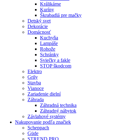
Králikárne
Kuríny
Škrabadlá pre mačky
Detský svet
Dekorácie
Domácnosť
Kuchyňa
Lampáše
Rohože
Schránky
Sviečky a fakle
STOP škodcom
Elektro
Grily
Stavba
Vianoce
Zariadenie dielní
Záhrada
Záhradná technika
Záhradný nábytok
Závlahové systémy
Nakupovanie podľa značiek
Scheppach
Güde
STREND PRO