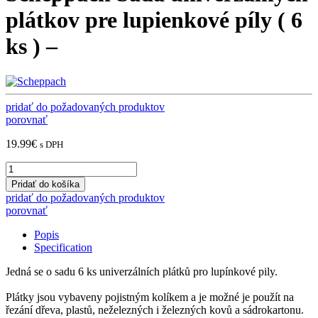
plátkov pre lupienkové píly ( 6
ks ) –
pridať do požadovaných produktov
porovnať
19.99
€
s DPH
Scheppach
Sada
Pridať do košíka
univerzálnych
pridať do požadovaných produktov
plátkov
porovnať
pre
lupienkové
Popis
píly
Specification
(
6
Jedná se o sadu 6 ks univerzálních plátků pro lupínkové pily.
ks
)
Plátky jsou vybaveny pojistným kolíkem a je možné je použít na
-
řezání dřeva, plastů, neželezných i železných kovů a sádrokartonu.