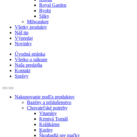
Royal Garden
Ryobi
Silky
Milwaukee
Všetky produkty
Náš tip
Výpredaj
Novinky
Úvodná stránka
Všetko o nákupe
Naša predajňa
Kontakt
Správy
Nakupovanie podľa produktov
Bazény a príslušenstvo
Chovateľské potreby
Vitamíny
Krmivá Tomáš
Králikárne
Kuríny
Škrabadlá pre mačky