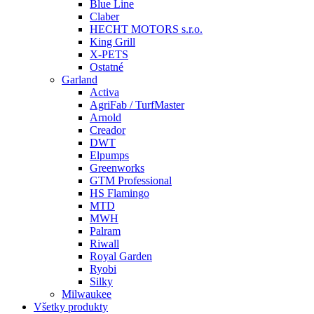
Blue Line
Claber
HECHT MOTORS s.r.o.
King Grill
X-PETS
Ostatné
Garland
Activa
AgriFab / TurfMaster
Arnold
Creador
DWT
Elpumps
Greenworks
GTM Professional
HS Flamingo
MTD
MWH
Palram
Riwall
Royal Garden
Ryobi
Silky
Milwaukee
Všetky produkty