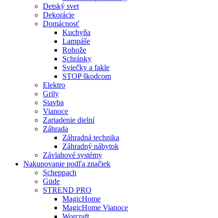
Detský svet
Dekorácie
Domácnosť
Kuchyňa
Lampáše
Rohože
Schránky
Sviečky a fakle
STOP škodcom
Elektro
Grily
Stavba
Vianoce
Zariadenie dielní
Záhrada
Záhradná technika
Záhradný nábytok
Závlahové systémy
Nakupovanie podľa značiek
Scheppach
Güde
STREND PRO
MagicHome
MagicHome Vianoce
Worcraft