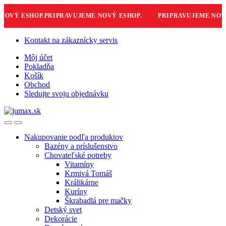
VÝ ESHOP.
PRIPRAVUJEME NOVÝ ESHOP.
PRIPRAVUJEME NOVÝ 
Skip
Skip
Kontakt na zákaznícky servis
to
to
Môj účet
navigation
content
Pokladňa
Košík
Obchod
Sledujte svoju objednávku
Nakupovanie podľa produktov
Bazény a príslušenstvo
Chovateľské potreby
Vitamíny
Krmivá Tomáš
Králikárne
Kuríny
Škrabadlá pre mačky
Detský svet
Dekorácie