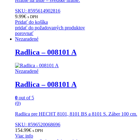
Hrable na lístie – švédske hrable.
SKU: 8595614902816
9.99
€
s DPH
Pridať do košíka
pridať do požadovaných produktov
porovnať
Nezaradené
Radlica – 008101 A
Nezaradené
Radlica – 008101 A
0
out of 5
(0)
Radlica pre HECHT 8101, 8101 BS a 8101 S. Záber 100 cm.
SKU: 8596520068696
154.99
€
s DPH
Viac info