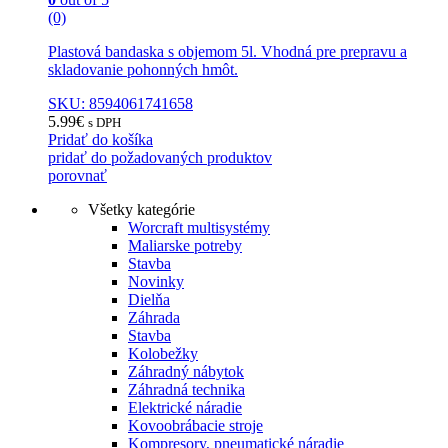
(0)
Plastová bandaska s objemom 5l. Vhodná pre prepravu a
skladovanie pohonných hmôt.
SKU: 8594061741658
5.99
€
s DPH
Pridať do košíka
pridať do požadovaných produktov
porovnať
Všetky kategórie
Worcraft multisystémy
Maliarske potreby
Stavba
Novinky
Dielňa
Záhrada
Stavba
Kolobežky
Záhradný nábytok
Záhradná technika
Elektrické náradie
Kovoobrábacie stroje
Kompresory, pneumatické náradie