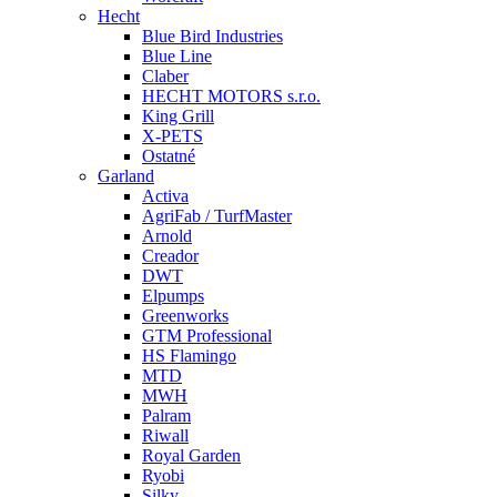
Hecht
Blue Bird Industries
Blue Line
Claber
HECHT MOTORS s.r.o.
King Grill
X-PETS
Ostatné
Garland
Activa
AgriFab / TurfMaster
Arnold
Creador
DWT
Elpumps
Greenworks
GTM Professional
HS Flamingo
MTD
MWH
Palram
Riwall
Royal Garden
Ryobi
Silky