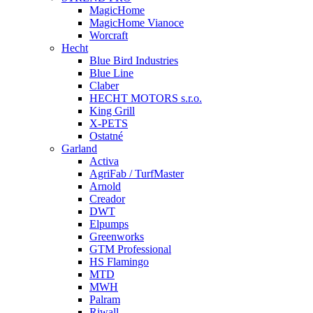
MagicHome
MagicHome Vianoce
Worcraft
Hecht
Blue Bird Industries
Blue Line
Claber
HECHT MOTORS s.r.o.
King Grill
X-PETS
Ostatné
Garland
Activa
AgriFab / TurfMaster
Arnold
Creador
DWT
Elpumps
Greenworks
GTM Professional
HS Flamingo
MTD
MWH
Palram
Riwall