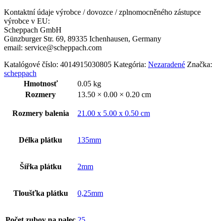
quantity
Kontaktní údaje výrobce / dovozce / zplnomocněného zástupce
výrobce v EU:
Scheppach GmbH
Günzburger Str. 69, 89335 Ichenhausen, Germany
email: service@scheppach.com
Katalógové číslo:
4014915030805
Kategória:
Nezaradené
Značka:
scheppach
Hmotnosť
0.05 kg
Rozmery
13.50 × 0.00 × 0.20 cm
Rozmery balenia
21.00 x 5.00 x 0.50 cm
Délka plátku
135mm
Šířka plátku
2mm
Tloušťka plátku
0,25mm
Počet zubov na palec
25