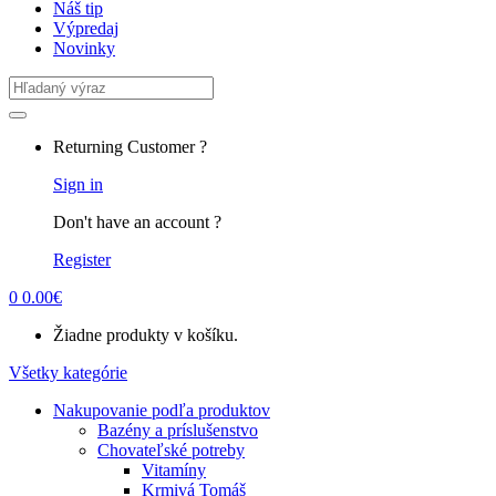
Náš tip
Výpredaj
Novinky
Search
for:
Returning Customer ?
Sign in
Don't have an account ?
Register
0
0.00
€
Žiadne produkty v košíku.
Všetky kategórie
Nakupovanie podľa produktov
Bazény a príslušenstvo
Chovateľské potreby
Vitamíny
Krmivá Tomáš