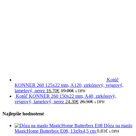
Kotúč
KONNER 260 125x22 mm, A120, zirkónový, vejarový,
lamelový, nerez
16.70
€
19.00
€
s DPH
Kotúč KONNER 260 150x22 mm, A40, zirkónový,
vejarový, lamelový, nerez
24.30
€
26.50
€
s DPH
Najlepšie hodnotené
Dóza na maslo
MagicHome Butterbox E08, 13x9x4,5 cm
0.81
€
s DPH