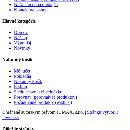
Naša kamenná predajňa
Kontakt na e-shop
Hlavné kategórie
Domov
Náš tip
Výpredaj
Novinky
Nákupný košík
Môj účet
Pokladňa
Nákupný košík
E-shop
Sledujte svoju objednávku
Porovnať (porovnávač produktov)
Požadované produkty (wishlist)
Chránené autorským právom JUMAX, s.r.o. |
Stránku vytvoril:
i4web.sk
Dôležité stránky