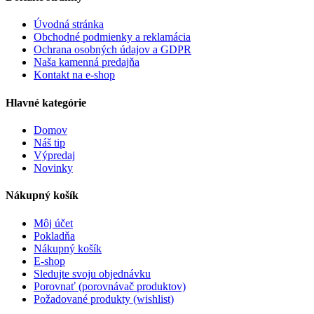
Úvodná stránka
Obchodné podmienky a reklamácia
Ochrana osobných údajov a GDPR
Naša kamenná predajňa
Kontakt na e-shop
Hlavné kategórie
Domov
Náš tip
Výpredaj
Novinky
Nákupný košík
Môj účet
Pokladňa
Nákupný košík
E-shop
Sledujte svoju objednávku
Porovnať (porovnávač produktov)
Požadované produkty (wishlist)