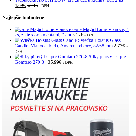
4.69
€
5.04
€
s DPH
Najlepšie hodnotené
Gule MagicHome Vianoce, 4
ks, zlaté s ornamentami, 7 cm
3.12
€
s DPH
Sviečka Bolsius Glass
Candle, Vianoce, biela, Amarena cherry, 82/68 mm
2.77
€
s
DPH
Silky pílový list pre
Gomtaro 270-8 -
35.99
€
s DPH