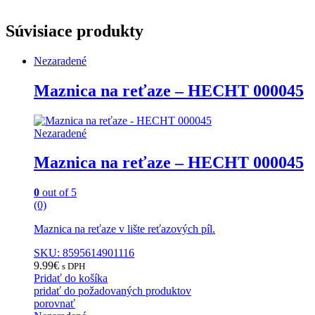
Súvisiace produkty
Nezaradené
Maznica na reťaze – HECHT 000045
Nezaradené
Maznica na reťaze – HECHT 000045
0
out of 5
(0)
Maznica na reťaze v lište reťazových píl.
SKU: 8595614901116
9.99
€
s DPH
Pridať do košíka
pridať do požadovaných produktov
porovnať