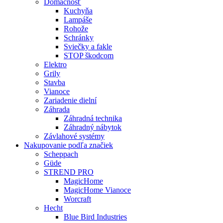
Domácnosť
Kuchyňa
Lampáše
Rohože
Schránky
Sviečky a fakle
STOP škodcom
Elektro
Grily
Stavba
Vianoce
Zariadenie dielní
Záhrada
Záhradná technika
Záhradný nábytok
Závlahové systémy
Nakupovanie podľa značiek
Scheppach
Güde
STREND PRO
MagicHome
MagicHome Vianoce
Worcraft
Hecht
Blue Bird Industries