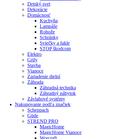
Detský svet
Dekorácie
Domácnosť
Kuchyňa
Lampáše
Rohože
Schránky
Sviečky a fakle
STOP škodcom
Elektro
Grily
Stavba
Vianoce
Zariadenie dielní
Záhrada
Záhradná technika
Záhradný nábytok
Závlahové systémy
Nakupovanie podľa značiek
Scheppach
Güde
STREND PRO
MagicHome
MagicHome Vianoce
Worcraft