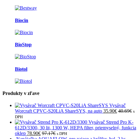
Biocin
BioStop
Biotol
Produkty v zľave
Vysávač
Worcraft CPVC-S20LiA ShareSYS, na auto
35.90
€
40.69
€
s
DPH
Vysávač Strend Pro K-
612D/3300, 30 lit, 1300 W, HEPA filter, priemyselný, funkcia
oklep
78.90
€
97.17
€
s DPH
Napájačka AQUAFLOW, pre zajace a králiky, bal. 2 ks