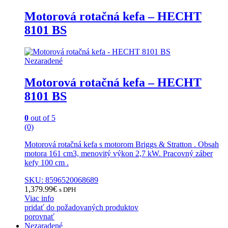
Motorová rotačná kefa – HECHT
8101 BS
Nezaradené
Motorová rotačná kefa – HECHT
8101 BS
0
out of 5
(0)
Motorová rotačná kefa s motorom Briggs & Stratton . Obsah
motora 161 cm3, menovitý výkon 2,7 kW. Pracovný záber
kefy 100 cm .
SKU: 8596520068689
1,379.99
€
s DPH
Viac info
pridať do požadovaných produktov
porovnať
Nezaradené