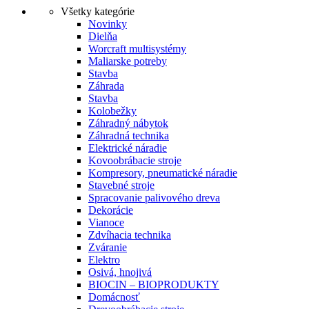
Všetky kategórie
Novinky
Dielňa
Worcraft multisystémy
Maliarske potreby
Stavba
Záhrada
Stavba
Kolobežky
Záhradný nábytok
Záhradná technika
Elektrické náradie
Kovoobrábacie stroje
Kompresory, pneumatické náradie
Stavebné stroje
Spracovanie palivového dreva
Dekorácie
Vianoce
Zdvíhacia technika
Zváranie
Elektro
Osivá, hnojivá
BIOCIN – BIOPRODUKTY
Domácnosť