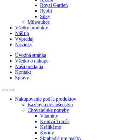
Royal Garden
Ryobi
Silky
Milwaukee
Všetky produkty
Náš tip
Výpredaj
Novinky
Úvodná stránka
Všetko o nákupe
Naša predajňa
Kontakt
Správy
Nakupovanie podľa produktov
Bazény a príslušenstvo
Chovateľské potreby
Vitamíny
Krmivá Tomáš
Králikárne
Kuríny
Škrabadlá pre mačky