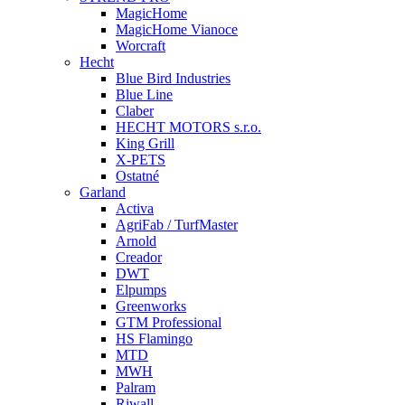
MagicHome
MagicHome Vianoce
Worcraft
Hecht
Blue Bird Industries
Blue Line
Claber
HECHT MOTORS s.r.o.
King Grill
X-PETS
Ostatné
Garland
Activa
AgriFab / TurfMaster
Arnold
Creador
DWT
Elpumps
Greenworks
GTM Professional
HS Flamingo
MTD
MWH
Palram
Riwall