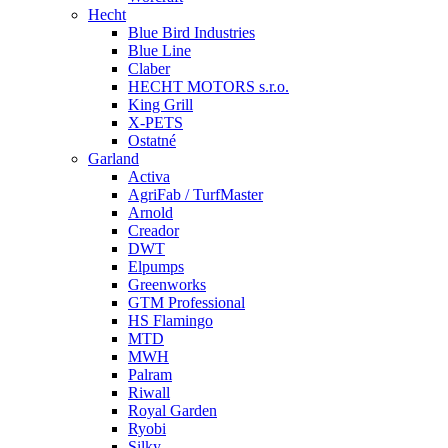
Hecht
Blue Bird Industries
Blue Line
Claber
HECHT MOTORS s.r.o.
King Grill
X-PETS
Ostatné
Garland
Activa
AgriFab / TurfMaster
Arnold
Creador
DWT
Elpumps
Greenworks
GTM Professional
HS Flamingo
MTD
MWH
Palram
Riwall
Royal Garden
Ryobi
Silky