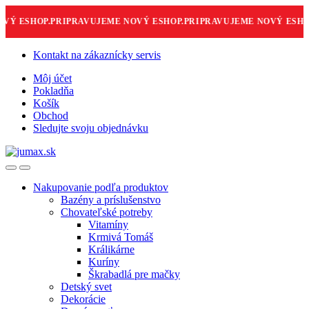
Ý ESHOP.
PRIPRAVUJEME NOVÝ ESHOP.
PRIPRAVUJEME NOVÝ ESHOP
Skip
Skip
Kontakt na zákaznícky servis
to
to
Môj účet
navigation
content
Pokladňa
Košík
Obchod
Sledujte svoju objednávku
Nakupovanie podľa produktov
Bazény a príslušenstvo
Chovateľské potreby
Vitamíny
Krmivá Tomáš
Králikárne
Kuríny
Škrabadlá pre mačky
Detský svet
Dekorácie