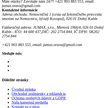
Máte otázky? Zavolajte nám 24/7!
+421 903 883 553, email:
jumax.orava@gmail.com
Kontaktné informácie
Adresa obchodu: Nemocničná 1 (cesta od železničného priecestia
smerom na Nemocnicu, bývalý Kovopol), 026 01 Dolný Kubín
Fakturačná adresa: JUMAX, s.r.o., Mierová 1966/4, 026 01 Dolný
Kubín - IČO: 44 600 437,DIČ: 202 2754 844, IČ DPH: SK202
2754 844
+421 903 883 553, email: jumax.orava@gmail.com
Sledujte nás:
Dôležité stránky
Úvodná stránka
Obchodné podmienky a reklamácia
Ochrana osobných údajov a GDPR
Naša kamenná predajňa
Kontakt na e-shop