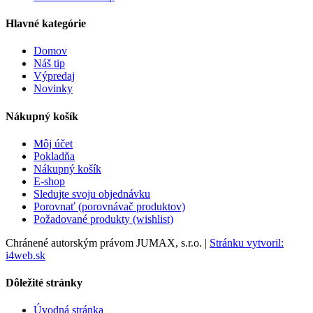
Hlavné kategórie
Domov
Náš tip
Výpredaj
Novinky
Nákupný košík
Môj účet
Pokladňa
Nákupný košík
E-shop
Sledujte svoju objednávku
Porovnať (porovnávač produktov)
Požadované produkty (wishlist)
Chránené autorským právom JUMAX, s.r.o. |
Stránku vytvoril:
i4web.sk
Dôležité stránky
Úvodná stránka