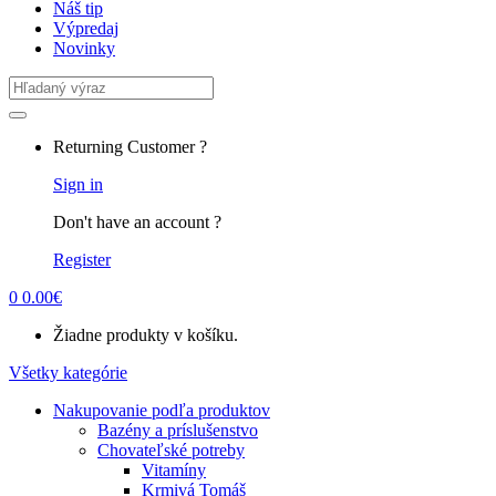
Náš tip
Výpredaj
Novinky
Search
for:
Returning Customer ?
Sign in
Don't have an account ?
Register
0
0.00
€
Žiadne produkty v košíku.
Všetky kategórie
Nakupovanie podľa produktov
Bazény a príslušenstvo
Chovateľské potreby
Vitamíny
Krmivá Tomáš