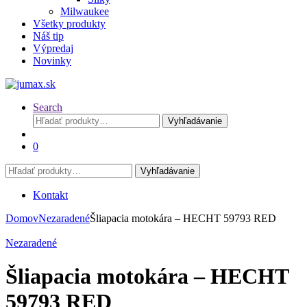
Milwaukee
Všetky produkty
Náš tip
Výpredaj
Novinky
Search
Hľadať:
Vyhľadávanie
0
Hľadať:
Vyhľadávanie
Kontakt
Domov
Nezaradené
Šliapacia motokára – HECHT 59793 RED
Nezaradené
Šliapacia motokára – HECHT
59793 RED