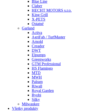
Blue Line
Claber
HECHT MOTORS s.r.o.
King Grill
X-PETS
Ostatné
Garland
Activa
AgriFab / TurfMaster
Arnold
Creador
DWT
Elpumps
Greenworks
GTM Professional
HS Flamingo
MTD
MWH
Palram
Riwall
Royal Garden
Ryobi
Silky
Milwaukee
Všetky produkty