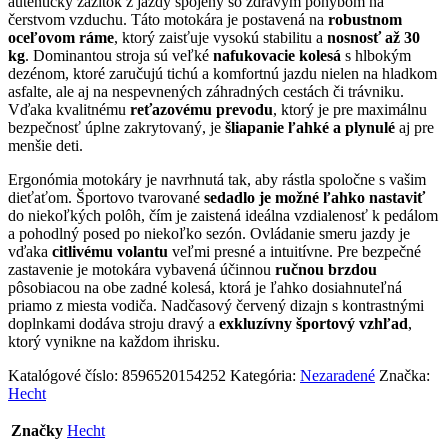
autentický zážitok z jazdy spojený so zdravým pohybom na
čerstvom vzduchu. Táto motokára je postavená na
robustnom
oceľovom ráme
, ktorý zaisťuje vysokú stabilitu a
nosnosť až 30
kg
. Dominantou stroja sú veľké
nafukovacie kolesá
s hlbokým
dezénom, ktoré zaručujú tichú a komfortnú jazdu nielen na hladkom
asfalte, ale aj na nespevnených záhradných cestách či trávniku.
Vďaka kvalitnému
reťazovému prevodu
, ktorý je pre maximálnu
bezpečnosť úplne zakrytovaný, je
šliapanie ľahké a plynulé
aj pre
menšie deti.
Ergonómia motokáry je navrhnutá tak, aby rástla spoločne s vašim
dieťaťom. Športovo tvarované
sedadlo je možné ľahko nastaviť
do niekoľkých polôh, čím je zaistená ideálna vzdialenosť k pedálom
a pohodlný posed po niekoľko sezón. Ovládanie smeru jazdy je
vďaka
citlivému volantu
veľmi presné a intuitívne. Pre bezpečné
zastavenie je motokára vybavená účinnou
ručnou brzdou
pôsobiacou na obe zadné kolesá, ktorá je ľahko dosiahnuteľná
priamo z miesta vodiča. Nadčasový červený dizajn s kontrastnými
doplnkami dodáva stroju dravý a
exkluzívny športový vzhľad
,
ktorý vynikne na každom ihrisku.
Katalógové číslo:
8596520154252
Kategória:
Nezaradené
Značka:
Hecht
Značky
Hecht