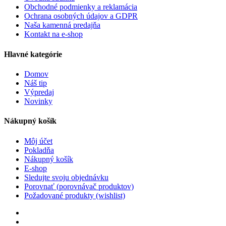
Obchodné podmienky a reklamácia
Ochrana osobných údajov a GDPR
Naša kamenná predajňa
Kontakt na e-shop
Hlavné kategórie
Domov
Náš tip
Výpredaj
Novinky
Nákupný košík
Môj účet
Pokladňa
Nákupný košík
E-shop
Sledujte svoju objednávku
Porovnať (porovnávač produktov)
Požadované produkty (wishlist)