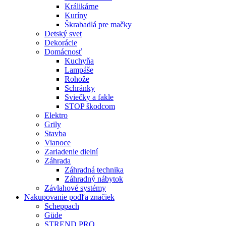
Králikárne
Kuríny
Škrabadlá pre mačky
Detský svet
Dekorácie
Domácnosť
Kuchyňa
Lampáše
Rohože
Schránky
Sviečky a fakle
STOP škodcom
Elektro
Grily
Stavba
Vianoce
Zariadenie dielní
Záhrada
Záhradná technika
Záhradný nábytok
Závlahové systémy
Nakupovanie podľa značiek
Scheppach
Güde
STREND PRO