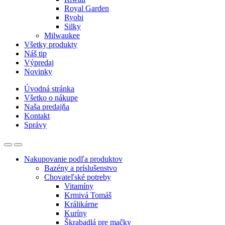
Royal Garden
Ryobi
Silky
Milwaukee
Všetky produkty
Náš tip
Výpredaj
Novinky
Úvodná stránka
Všetko o nákupe
Naša predajňa
Kontakt
Správy
Nakupovanie podľa produktov
Bazény a príslušenstvo
Chovateľské potreby
Vitamíny
Krmivá Tomáš
Králikárne
Kuríny
Škrabadlá pre mačky