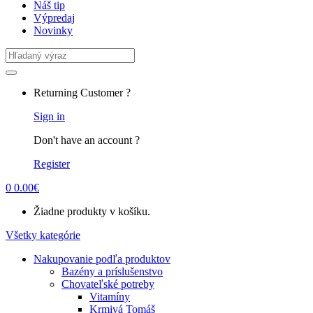
Náš tip
Výpredaj
Novinky
Search
for:
Returning Customer ?
Sign in
Don't have an account ?
Register
0
0.00
€
Žiadne produkty v košíku.
Všetky kategórie
Nakupovanie podľa produktov
Bazény a príslušenstvo
Chovateľské potreby
Vitamíny
Krmivá Tomáš