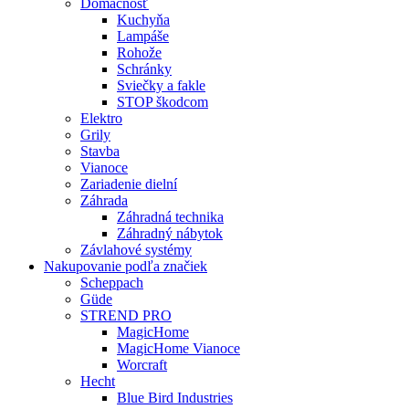
Domácnosť
Kuchyňa
Lampáše
Rohože
Schránky
Sviečky a fakle
STOP škodcom
Elektro
Grily
Stavba
Vianoce
Zariadenie dielní
Záhrada
Záhradná technika
Záhradný nábytok
Závlahové systémy
Nakupovanie podľa značiek
Scheppach
Güde
STREND PRO
MagicHome
MagicHome Vianoce
Worcraft
Hecht
Blue Bird Industries