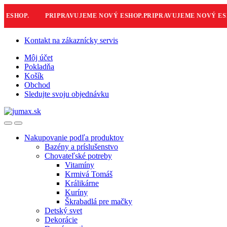
ESHOP.
PRIPRAVUJEME NOVÝ ESHOP.
PRIPRAVUJEME NOVÝ ESHO
Skip
Skip
Kontakt na zákaznícky servis
to
to
Môj účet
navigation
content
Pokladňa
Košík
Obchod
Sledujte svoju objednávku
Nakupovanie podľa produktov
Bazény a príslušenstvo
Chovateľské potreby
Vitamíny
Krmivá Tomáš
Králikárne
Kuríny
Škrabadlá pre mačky
Detský svet
Dekorácie