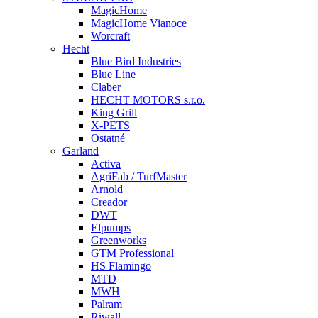
MagicHome
MagicHome Vianoce
Worcraft
Hecht
Blue Bird Industries
Blue Line
Claber
HECHT MOTORS s.r.o.
King Grill
X-PETS
Ostatné
Garland
Activa
AgriFab / TurfMaster
Arnold
Creador
DWT
Elpumps
Greenworks
GTM Professional
HS Flamingo
MTD
MWH
Palram
Riwall