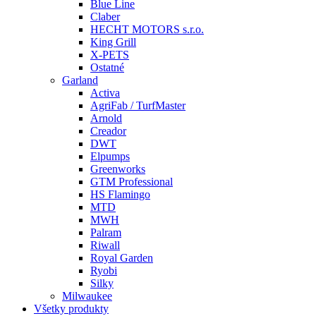
Blue Line
Claber
HECHT MOTORS s.r.o.
King Grill
X-PETS
Ostatné
Garland
Activa
AgriFab / TurfMaster
Arnold
Creador
DWT
Elpumps
Greenworks
GTM Professional
HS Flamingo
MTD
MWH
Palram
Riwall
Royal Garden
Ryobi
Silky
Milwaukee
Všetky produkty