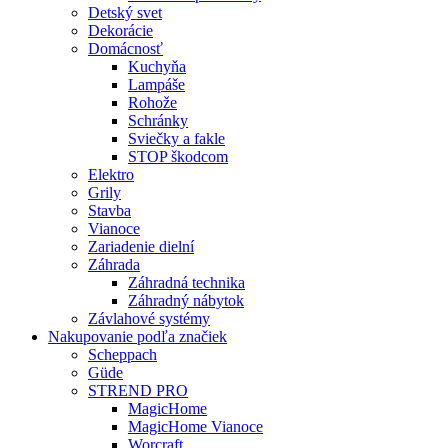
Detský svet
Dekorácie
Domácnosť
Kuchyňa
Lampáše
Rohože
Schránky
Sviečky a fakle
STOP škodcom
Elektro
Grily
Stavba
Vianoce
Zariadenie dielní
Záhrada
Záhradná technika
Záhradný nábytok
Závlahové systémy
Nakupovanie podľa značiek
Scheppach
Güde
STREND PRO
MagicHome
MagicHome Vianoce
Worcraft