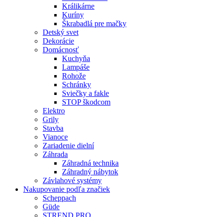
Králikárne
Kuríny
Škrabadlá pre mačky
Detský svet
Dekorácie
Domácnosť
Kuchyňa
Lampáše
Rohože
Schránky
Sviečky a fakle
STOP škodcom
Elektro
Grily
Stavba
Vianoce
Zariadenie dielní
Záhrada
Záhradná technika
Záhradný nábytok
Závlahové systémy
Nakupovanie podľa značiek
Scheppach
Güde
STREND PRO