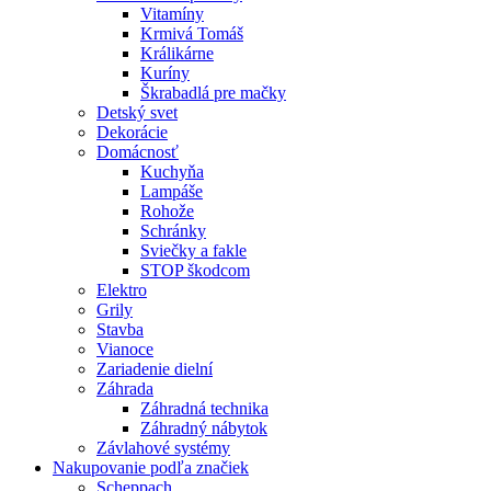
Vitamíny
Krmivá Tomáš
Králikárne
Kuríny
Škrabadlá pre mačky
Detský svet
Dekorácie
Domácnosť
Kuchyňa
Lampáše
Rohože
Schránky
Sviečky a fakle
STOP škodcom
Elektro
Grily
Stavba
Vianoce
Zariadenie dielní
Záhrada
Záhradná technika
Záhradný nábytok
Závlahové systémy
Nakupovanie podľa značiek
Scheppach