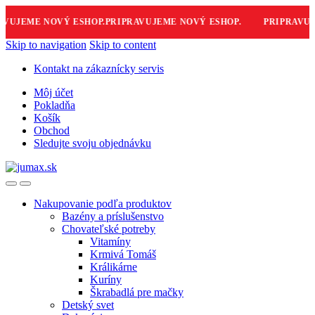
VUJEME NOVÝ ESHOP.
PRIPRAVUJEME NOVÝ ESHOP.
PRIPRAVUJE
Skip to navigation
Skip to content
Kontakt na zákaznícky servis
Môj účet
Pokladňa
Košík
Obchod
Sledujte svoju objednávku
Nakupovanie podľa produktov
Bazény a príslušenstvo
Chovateľské potreby
Vitamíny
Krmivá Tomáš
Králikárne
Kuríny
Škrabadlá pre mačky
Detský svet