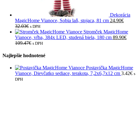
Dekorácia
MagicHome Vianoce, Sobia laň, stojaca, 81 cm
24.90
€
32.03
€
s DPH
Stromček MagicHome
Vianoce, vŕba, 384x LED, studená biela, 180 cm
89.90
€
109.47
€
s DPH
Najlepšie hodnotené
Postavička MagicHome
Vianoce, Dievčatko sediace, terakota, 7,2x6,7x12 cm
3.42
€
s
DPH