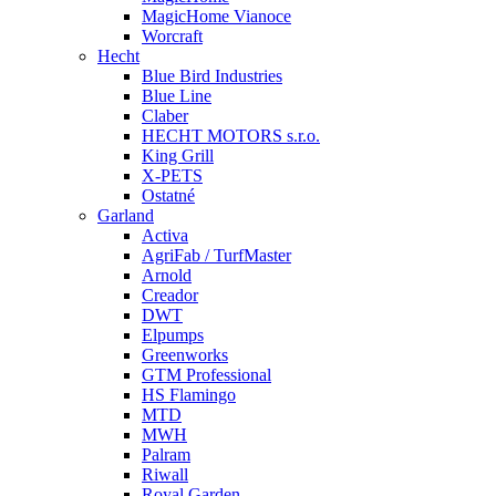
MagicHome Vianoce
Worcraft
Hecht
Blue Bird Industries
Blue Line
Claber
HECHT MOTORS s.r.o.
King Grill
X-PETS
Ostatné
Garland
Activa
AgriFab / TurfMaster
Arnold
Creador
DWT
Elpumps
Greenworks
GTM Professional
HS Flamingo
MTD
MWH
Palram
Riwall
Royal Garden