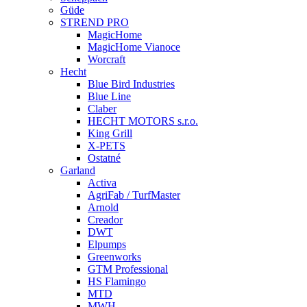
Güde
STREND PRO
MagicHome
MagicHome Vianoce
Worcraft
Hecht
Blue Bird Industries
Blue Line
Claber
HECHT MOTORS s.r.o.
King Grill
X-PETS
Ostatné
Garland
Activa
AgriFab / TurfMaster
Arnold
Creador
DWT
Elpumps
Greenworks
GTM Professional
HS Flamingo
MTD
MWH