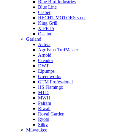
Blue Bird Industries
Blue Line
Claber
HECHT MOTORS s.r.o.
King Grill
X-PETS
Ostatné
Garland
Activa
AgriFab / TurfMaster
Arnold
Creador
DWT
Elpumps
Greenworks
GTM Professional
HS Flamingo
MTD
MWH
Palram
Riwall
Royal Garden
Ryobi
Silky
Milwaukee