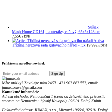
Sušiak
MagicHome CD161, na uteráky, vaňový, 65x5x128 cm
7.55
€
s DPH
Activa
Třídílná nerezová sada grilovacího nářadí - lux
19.99
€
s DPH
Prihláste sa na odber noviniek
Sign Up
Máte otázky? Zavolajte nám 24/7!
+421 903 883 553, email:
jumax.orava@gmail.com
Kontaktné informácie
Adresa obchodu: Nemocničná 1 (cesta od železničného priecestia
smerom na Nemocnicu, bývalý Kovopol), 026 01 Dolný Kubín
Fakturačná adresa: JUMAX, s.r.o., Mierová 1966/4, 026 01 Dolný