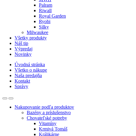
Palram
Riwall
Royal Garden
Ryobi
Silky
Milwaukee
Všetky produkty
Náš tip
Výpredaj
Novinky
Úvodná stránka
Všetko o nákupe
Naša predajňa
Kontakt
Správy
Nakupovanie podľa produktov
Bazény a príslušenstvo
Chovateľské potreby
Vitamíny
Krmivá Tomáš
Králikárne