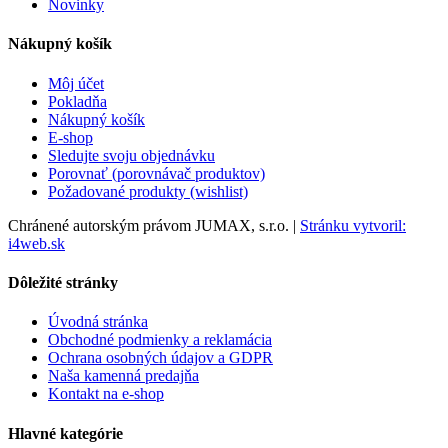
Novinky
Nákupný košík
Môj účet
Pokladňa
Nákupný košík
E-shop
Sledujte svoju objednávku
Porovnať (porovnávač produktov)
Požadované produkty (wishlist)
Chránené autorským právom JUMAX, s.r.o. |
Stránku vytvoril:
i4web.sk
Dôležité stránky
Úvodná stránka
Obchodné podmienky a reklamácia
Ochrana osobných údajov a GDPR
Naša kamenná predajňa
Kontakt na e-shop
Hlavné kategórie