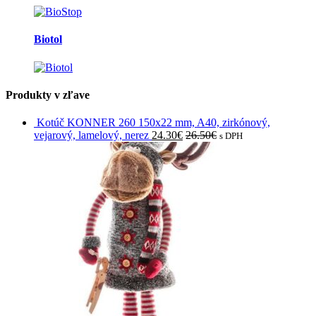
Biotol
Produkty v zľave
Kotúč KONNER 260 150x22 mm, A40, zirkónový,
vejarový, lamelový, nerez
24.30
€
26.50
€
s DPH