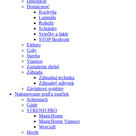
Dekorácie
Domácnosť
Kuchyňa
Lampáše
Rohože
Schránky
Sviečky a fakle
STOP škodcom
Elektro
Grily
Stavba
Vianoce
Zariadenie dielní
Záhrada
Záhradná technika
Záhradný nábytok
Závlahové systémy
Nakupovanie podľa značiek
Scheppach
Güde
STREND PRO
MagicHome
MagicHome Vianoce
Worcraft
Hecht