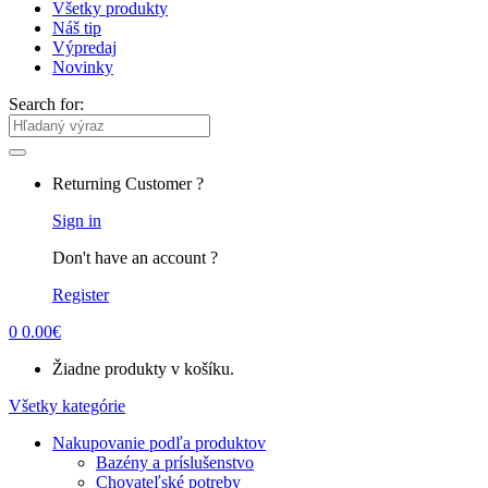
Všetky produkty
Náš tip
Výpredaj
Novinky
Search for:
Returning Customer ?
Sign in
Don't have an account ?
Register
0
0.00
€
Žiadne produkty v košíku.
Všetky kategórie
Nakupovanie podľa produktov
Bazény a príslušenstvo
Chovateľské potreby