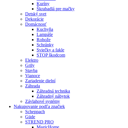
Kuríny
Škrabadlá pre mačky
Detský svet
Dekorácie
Domácnosť
Kuchyňa
Lampáše
Rohože
Schránky
Sviečky a fakle
STOP škodcom
Elektro
Grily
Stavba
Vianoce
Zariadenie dielní
Záhrada
Záhradná technika
Záhradný nábytok
Závlahové systémy
Nakupovanie podľa značiek
Scheppach
Güde
STREND PRO
MagicHome