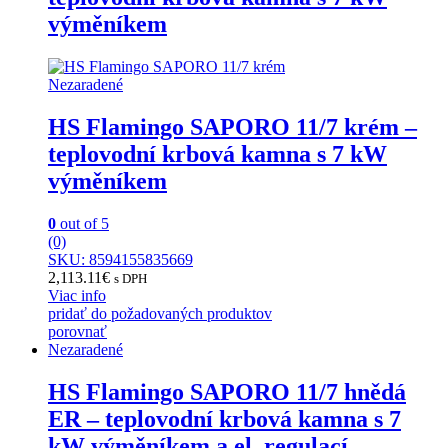
výměníkem
Nezaradené
HS Flamingo SAPORO 11/7 krém –
teplovodní krbová kamna s 7 kW
výměníkem
0
out of 5
(0)
SKU: 8594155835669
2,113.11
€
s DPH
Viac info
pridať do požadovaných produktov
porovnať
Nezaradené
HS Flamingo SAPORO 11/7 hnědá
ER – teplovodní krbová kamna s 7
kW výměníkem a el. regulací