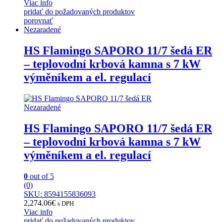
Viac info
pridať do požadovaných produktov
porovnať
Nezaradené
HS Flamingo SAPORO 11/7 šedá ER
– teplovodní krbová kamna s 7 kW
výměníkem a el. regulací
Nezaradené
HS Flamingo SAPORO 11/7 šedá ER
– teplovodní krbová kamna s 7 kW
výměníkem a el. regulací
0
out of 5
(0)
SKU: 8594155836093
2,274.06
€
s DPH
Viac info
pridať do požadovaných produktov