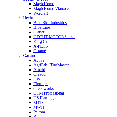
MagicHome
MagicHome Vianoce
Worcraft
Hecht
Blue Bird Industries
Blue Line
Claber
HECHT MOTORS s.r.o.
King Grill
X-PETS
Ostatné
Garland
Activa
AgriFab / TurfMaster
Arnold
Creador
DWT
Elpumps
Greenworks
GTM Professional
HS Flamingo
MTD
MWH
Palram
Riwall