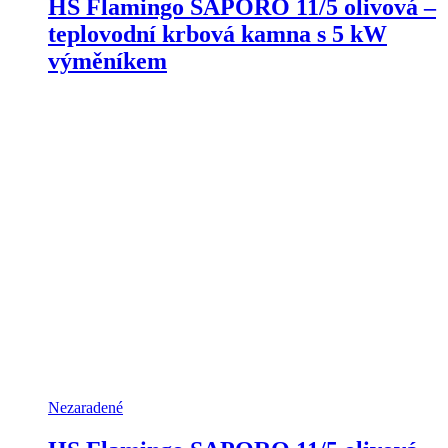
HS Flamingo SAPORO 11/5 olivová –
teplovodní krbová kamna s 5 kW
výměníkem
Nezaradené