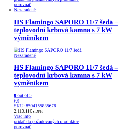
porovnať
Nezaradené
HS Flamingo SAPORO 11/7 šedá –
teplovodní krbová kamna s 7 kW
výměníkem
Nezaradené
HS Flamingo SAPORO 11/7 šedá –
teplovodní krbová kamna s 7 kW
výměníkem
0
out of 5
(0)
SKU: 8594155835676
2,113.11
€
s DPH
Viac info
pridať do požadovaných produktov
porovnať