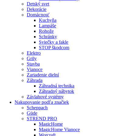
Detský svet
Dekorácie
Domácnosť
Kuchyňa
Lampáše
Rohože
Schránky
Sviečky a fakle
STOP škodcom
Elektro
Grily
Stavba
Vianoce
Zariadenie dielní
Záhrada
Záhradná technika
Záhradný nábytok
Závlahové systémy
Nakupovanie podľa značiek
Scheppach
Güde
STREND PRO
MagicHome
MagicHome Vianoce
Worcraft