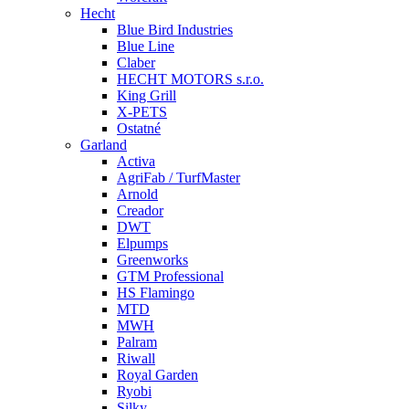
Hecht
Blue Bird Industries
Blue Line
Claber
HECHT MOTORS s.r.o.
King Grill
X-PETS
Ostatné
Garland
Activa
AgriFab / TurfMaster
Arnold
Creador
DWT
Elpumps
Greenworks
GTM Professional
HS Flamingo
MTD
MWH
Palram
Riwall
Royal Garden
Ryobi
Silky