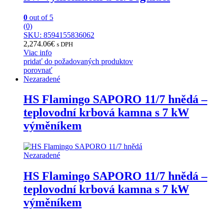
0
out of 5
(0)
SKU: 8594155836062
2,274.06
€
s DPH
Viac info
pridať do požadovaných produktov
porovnať
Nezaradené
HS Flamingo SAPORO 11/7 hnědá –
teplovodní krbová kamna s 7 kW
výměníkem
Nezaradené
HS Flamingo SAPORO 11/7 hnědá –
teplovodní krbová kamna s 7 kW
výměníkem