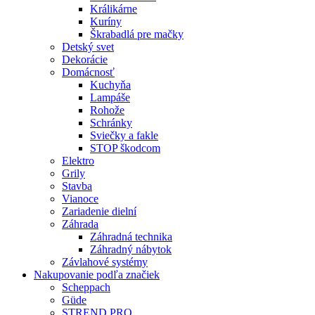
Králikárne
Kuríny
Škrabadlá pre mačky
Detský svet
Dekorácie
Domácnosť
Kuchyňa
Lampáše
Rohože
Schránky
Sviečky a fakle
STOP škodcom
Elektro
Grily
Stavba
Vianoce
Zariadenie dielní
Záhrada
Záhradná technika
Záhradný nábytok
Závlahové systémy
Nakupovanie podľa značiek
Scheppach
Güde
STREND PRO