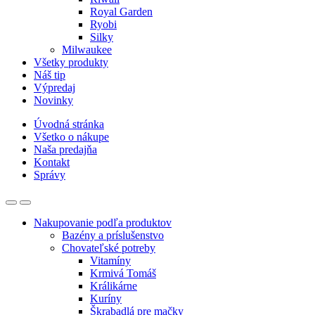
Royal Garden
Ryobi
Silky
Milwaukee
Všetky produkty
Náš tip
Výpredaj
Novinky
Úvodná stránka
Všetko o nákupe
Naša predajňa
Kontakt
Správy
Nakupovanie podľa produktov
Bazény a príslušenstvo
Chovateľské potreby
Vitamíny
Krmivá Tomáš
Králikárne
Kuríny
Škrabadlá pre mačky