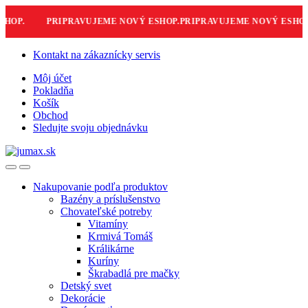
OP.
PRIPRAVUJEME NOVÝ ESHOP.
PRIPRAVUJEME NOVÝ ESHOP.
P
Skip
Skip
Kontakt na zákaznícky servis
to
to
Môj účet
navigation
content
Pokladňa
Košík
Obchod
Sledujte svoju objednávku
Nakupovanie podľa produktov
Bazény a príslušenstvo
Chovateľské potreby
Vitamíny
Krmivá Tomáš
Králikárne
Kuríny
Škrabadlá pre mačky
Detský svet
Dekorácie