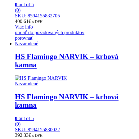
0
out of 5
(0)
SKU: 8594155832705
400.61
€
s DPH
Viac info
pridať do požadovaných produktov
porovnať
Nezaradené
HS Flamingo NARVIK – krbová
kamna
Nezaradené
HS Flamingo NARVIK – krbová
kamna
0
out of 5
(0)
SKU: 8594155830022
392.33
€
s DPH