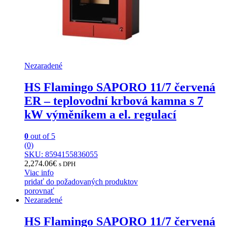
Nezaradené
HS Flamingo SAPORO 11/7 červená
ER – teplovodní krbová kamna s 7
kW výměníkem a el. regulací
0
out of 5
(0)
SKU: 8594155836055
2,274.06
€
s DPH
Viac info
pridať do požadovaných produktov
porovnať
Nezaradené
HS Flamingo SAPORO 11/7 červená