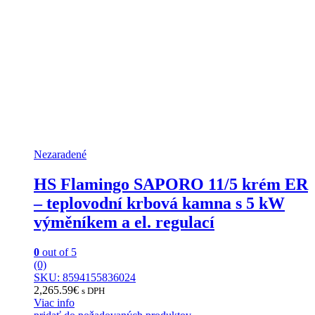
Nezaradené
HS Flamingo SAPORO 11/5 krém ER
– teplovodní krbová kamna s 5 kW
výměníkem a el. regulací
0
out of 5
(0)
SKU: 8594155836024
2,265.59
€
s DPH
Viac info