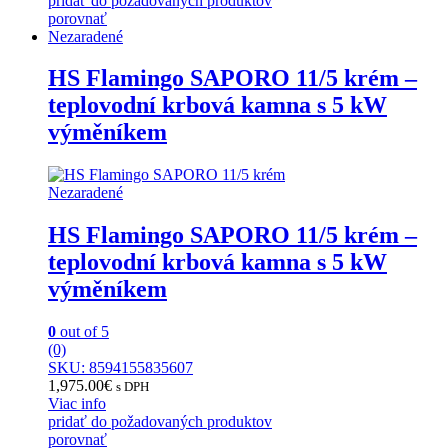
pridať do požadovaných produktov
porovnať
Nezaradené
HS Flamingo SAPORO 11/5 krém –
teplovodní krbová kamna s 5 kW
výměníkem
Nezaradené
HS Flamingo SAPORO 11/5 krém –
teplovodní krbová kamna s 5 kW
výměníkem
0
out of 5
(0)
SKU: 8594155835607
1,975.00
€
s DPH
Viac info
pridať do požadovaných produktov
porovnať