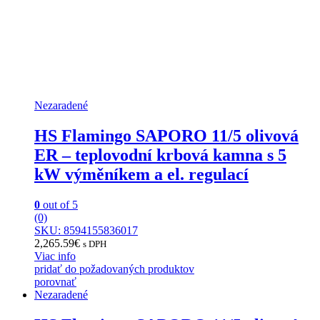
Nezaradené
HS Flamingo SAPORO 11/5 olivová
ER – teplovodní krbová kamna s 5
kW výměníkem a el. regulací
0
out of 5
(0)
SKU: 8594155836017
2,265.59
€
s DPH
Viac info
pridať do požadovaných produktov
porovnať
Nezaradené