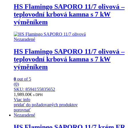
HS Flamingo SAPORO 11/7 olivová –
teplovodní krbová kamna s 7 kW
výměníkem
Nezaradené
HS Flamingo SAPORO 11/7 olivová –
teplovodní krbová kamna s 7 kW
výměníkem
0
out of 5
(0)
SKU: 8594155835652
1,989.00
€
s DPH
Viac info
pridať do požadovaných produktov
porovnať
Nezaradené
HS Flamingo SAPORO 11/7 krém ER