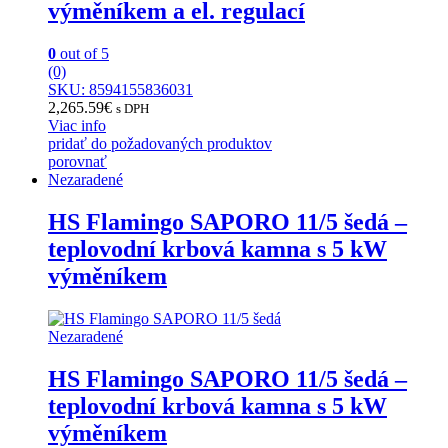
výměníkem a el. regulací
0
out of 5
(0)
SKU: 8594155836031
2,265.59
€
s DPH
Viac info
pridať do požadovaných produktov
porovnať
Nezaradené
HS Flamingo SAPORO 11/5 šedá –
teplovodní krbová kamna s 5 kW
výměníkem
Nezaradené
HS Flamingo SAPORO 11/5 šedá –
teplovodní krbová kamna s 5 kW
výměníkem