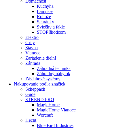
Domácnosť
Kuchyňa
Lampáše
Rohože
Schránky
Sviečky a fakle
STOP škodcom
Elektro
Grily
Stavba
Vianoce
Zariadenie dielní
Záhrada
Záhradná technika
Záhradný nábytok
Závlahové systémy
Nakupovanie podľa značiek
Scheppach
Güde
STREND PRO
MagicHome
MagicHome Vianoce
Worcraft
Hecht
Blue Bird Industries