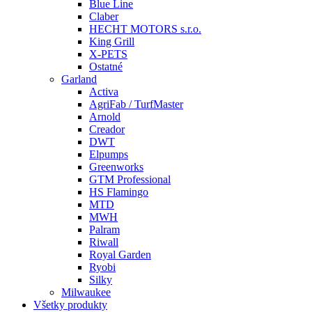
Blue Line
Claber
HECHT MOTORS s.r.o.
King Grill
X-PETS
Ostatné
Garland
Activa
AgriFab / TurfMaster
Arnold
Creador
DWT
Elpumps
Greenworks
GTM Professional
HS Flamingo
MTD
MWH
Palram
Riwall
Royal Garden
Ryobi
Silky
Milwaukee
Všetky produkty