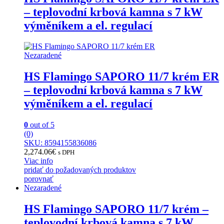
– teplovodní krbová kamna s 7 kW
výměníkem a el. regulací
Nezaradené
HS Flamingo SAPORO 11/7 krém ER
– teplovodní krbová kamna s 7 kW
výměníkem a el. regulací
0
out of 5
(0)
SKU: 8594155836086
2,274.06
€
s DPH
Viac info
pridať do požadovaných produktov
porovnať
Nezaradené
HS Flamingo SAPORO 11/7 krém –
teplovodní krbová kamna s 7 kW