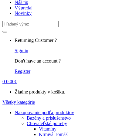
Náš tip
Výpredaj
Novinky
Search
for:
Returning Customer ?
Sign in
Don't have an account ?
Register
0
0.00
€
Žiadne produkty v košíku.
Všetky kategórie
Nakupovanie podľa produktov
Bazény a príslušenstvo
Chovateľské potreby
Vitamíny
Krmivá Tomáš