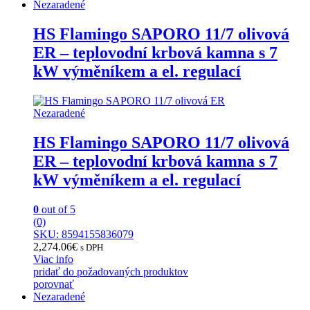
Nezaradené
HS Flamingo SAPORO 11/7 olivová
ER – teplovodní krbová kamna s 7
kW výměníkem a el. regulací
Nezaradené
HS Flamingo SAPORO 11/7 olivová
ER – teplovodní krbová kamna s 7
kW výměníkem a el. regulací
0
out of 5
(0)
SKU: 8594155836079
2,274.06
€
s DPH
Viac info
pridať do požadovaných produktov
porovnať
Nezaradené