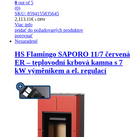
0
out of 5
(0)
SKU: 8594155835645
2,113.11
€
s DPH
Viac info
pridať do požadovaných produktov
porovnať
Nezaradené
HS Flamingo SAPORO 11/7 červená
ER – teplovodní krbová kamna s 7
kW výměníkem a el. regulací