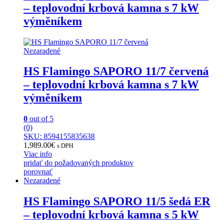
– teplovodní krbová kamna s 7 kW
výměníkem
Nezaradené
HS Flamingo SAPORO 11/7 červená
– teplovodní krbová kamna s 7 kW
výměníkem
0
out of 5
(0)
SKU: 8594155835638
1,989.00
€
s DPH
Viac info
pridať do požadovaných produktov
porovnať
Nezaradené
HS Flamingo SAPORO 11/5 šedá ER
– teplovodní krbová kamna s 5 kW