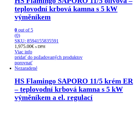
HS Flamingo SAPORO 11/5 olivová –
teplovodní krbová kamna s 5 kW
výměníkem
0
out of 5
(0)
SKU: 8594155835591
1,975.00
€
s DPH
Viac info
pridať do požadovaných produktov
porovnať
Nezaradené
HS Flamingo SAPORO 11/5 krém ER
– teplovodní krbová kamna s 5 kW
výměníkem a el. regulací