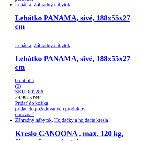
Lehátka
,
Záhradný nábytok
Lehátko PANAMA, sivé, 188x55x27
cm
Lehátka
,
Záhradný nábytok
Lehátko PANAMA, sivé, 188x55x27
cm
0
out of 5
(0)
SKU: 802286
29.99
€
s DPH
Pridať do košíka
pridať do požadovaných produktov
porovnať
Záhradný nábytok
,
Hojdačky a hojdacie kreslá
Kreslo CANOONA , max. 120 kg,