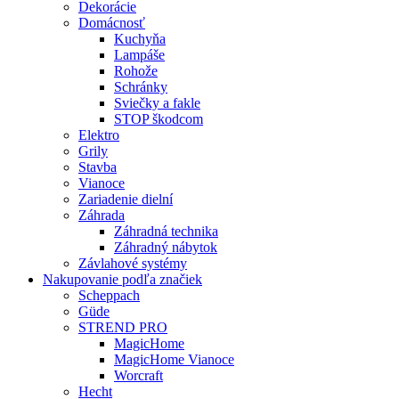
Dekorácie
Domácnosť
Kuchyňa
Lampáše
Rohože
Schránky
Sviečky a fakle
STOP škodcom
Elektro
Grily
Stavba
Vianoce
Zariadenie dielní
Záhrada
Záhradná technika
Záhradný nábytok
Závlahové systémy
Nakupovanie podľa značiek
Scheppach
Güde
STREND PRO
MagicHome
MagicHome Vianoce
Worcraft
Hecht