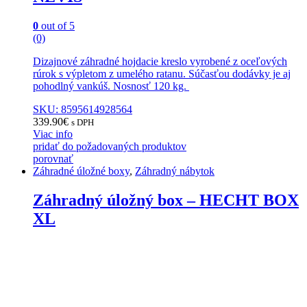
0
out of 5
(0)
Dizajnové záhradné hojdacie kreslo vyrobené z oceľových
rúrok s výpletom z umelého ratanu. Súčasťou dodávky je aj
pohodlný vankúš. Nosnosť 120 kg.
SKU: 8595614928564
339.90
€
s DPH
Viac info
pridať do požadovaných produktov
porovnať
Záhradné úložné boxy
,
Záhradný nábytok
Záhradný úložný box – HECHT BOX
XL