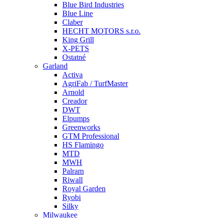
Blue Bird Industries
Blue Line
Claber
HECHT MOTORS s.r.o.
King Grill
X-PETS
Ostatné
Garland
Activa
AgriFab / TurfMaster
Arnold
Creador
DWT
Elpumps
Greenworks
GTM Professional
HS Flamingo
MTD
MWH
Palram
Riwall
Royal Garden
Ryobi
Silky
Milwaukee