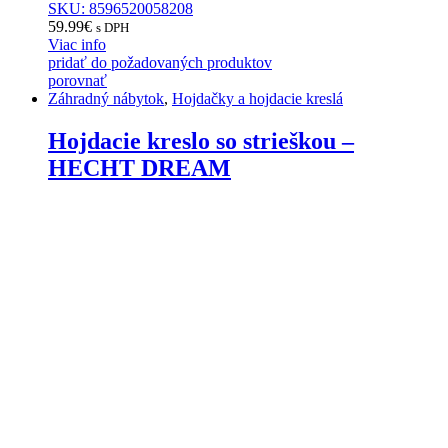
SKU: 8596520058208
59.99
€
s DPH
Viac info
pridať do požadovaných produktov
porovnať
Záhradný nábytok
,
Hojdačky a hojdacie kreslá
Hojdacie kreslo so strieškou –
HECHT DREAM