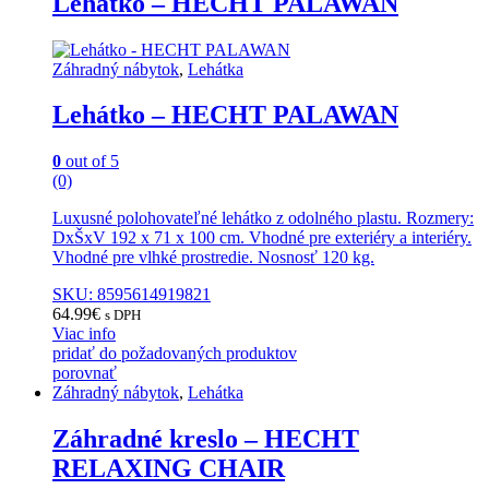
Lehátko – HECHT PALAWAN
Záhradný nábytok
,
Lehátka
Lehátko – HECHT PALAWAN
0
out of 5
(0)
Luxusné polohovateľné lehátko z odolného plastu. Rozmery:
DxŠxV 192 x 71 x 100 cm. Vhodné pre exteriéry a interiéry.
Vhodné pre vlhké prostredie. Nosnosť 120 kg.
SKU: 8595614919821
64.99
€
s DPH
Viac info
pridať do požadovaných produktov
porovnať
Záhradný nábytok
,
Lehátka
Záhradné kreslo – HECHT
RELAXING CHAIR