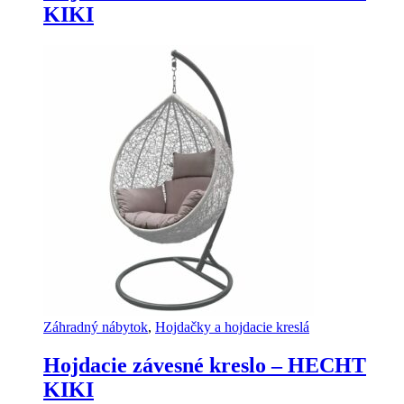
KIKI
Záhradný nábytok
,
Hojdačky a hojdacie kreslá
Hojdacie závesné kreslo – HECHT
KIKI