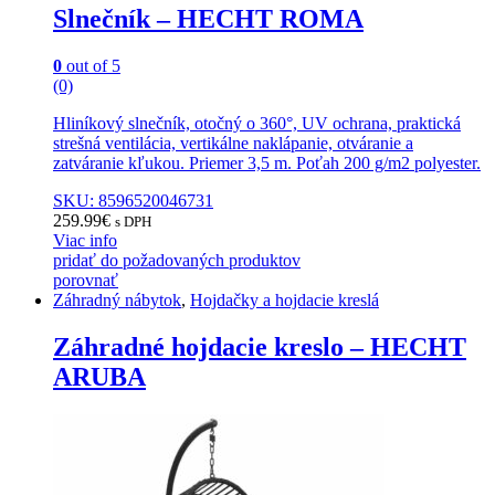
Slnečník – HECHT ROMA
0
out of 5
(0)
Hliníkový slnečník, otočný o 360°, UV ochrana, praktická
strešná ventilácia, vertikálne naklápanie, otváranie a
zatváranie kľukou. Priemer 3,5 m. Poťah 200 g/m2 polyester.
SKU: 8596520046731
259.99
€
s DPH
Viac info
pridať do požadovaných produktov
porovnať
Záhradný nábytok
,
Hojdačky a hojdacie kreslá
Záhradné hojdacie kreslo – HECHT
ARUBA