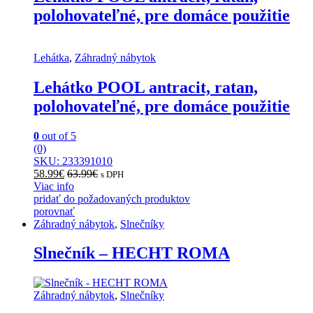
polohovateľné, pre domáce použitie
Lehátka
,
Záhradný nábytok
Lehátko POOL antracit, ratan,
polohovateľné, pre domáce použitie
0
out of 5
(0)
SKU: 233391010
58.99
€
63.99
€
s DPH
Viac info
pridať do požadovaných produktov
porovnať
Záhradný nábytok
,
Slnečníky
Slnečník – HECHT ROMA
Záhradný nábytok
,
Slnečníky