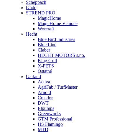
Scheppach
Güde
STREND PRO
MagicHome
MagicHome Vianoce
Worcraft
Hecht
Blue Bird Industries
Blue Line
Claber
HECHT MOTORS s.r.o.
King Grill
X-PETS
Ostatné
Garland
Activa
AgriFab / TurfMaster
Arnold
Creador
DWT
Elpumps
Greenworks
GTM Professional
HS Flamingo
MTD