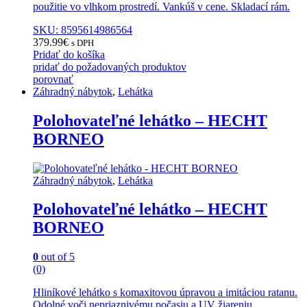
použitie vo vlhkom prostredí. Vankúš v cene. Skladací rám.
SKU: 8595614986564
379.99
€
s DPH
Pridať do košíka
pridať do požadovaných produktov
porovnať
Záhradný nábytok
,
Lehátka
Polohovateľné lehátko – HECHT
BORNEO
Záhradný nábytok
,
Lehátka
Polohovateľné lehátko – HECHT
BORNEO
0
out of 5
(0)
Hliníkové lehátko s komaxitovou úpravou a imitáciou ratanu.
Odolné voči nepriaznivému počasiu a UV žiareniu,