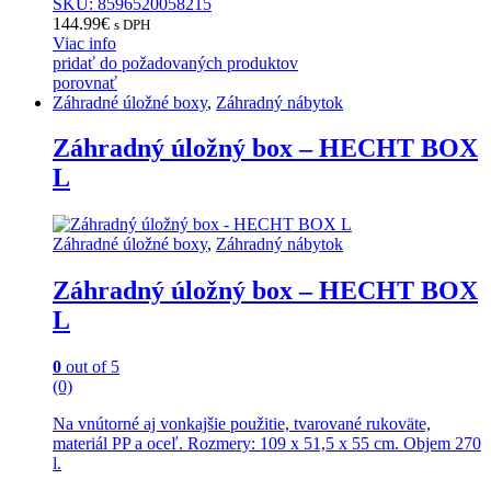
SKU: 8596520058215
144.99
€
s DPH
Viac info
pridať do požadovaných produktov
porovnať
Záhradné úložné boxy
,
Záhradný nábytok
Záhradný úložný box – HECHT BOX
L
Záhradné úložné boxy
,
Záhradný nábytok
Záhradný úložný box – HECHT BOX
L
0
out of 5
(0)
Na vnútorné aj vonkajšie použitie, tvarované rukoväte,
materiál PP a oceľ. Rozmery: 109 x 51,5 x 55 cm. Objem 270
l.