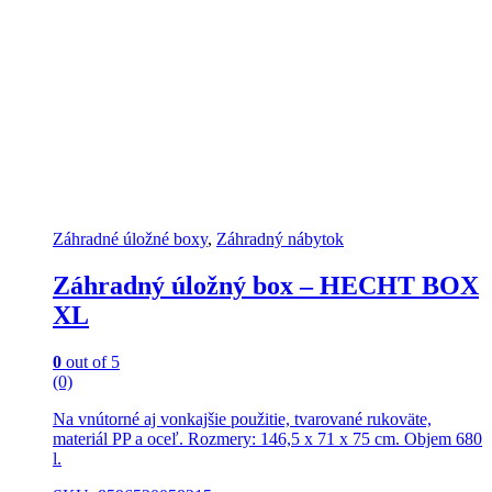
Záhradné úložné boxy
,
Záhradný nábytok
Záhradný úložný box – HECHT BOX
XL
0
out of 5
(0)
Na vnútorné aj vonkajšie použitie, tvarované rukoväte,
materiál PP a oceľ. Rozmery: 146,5 x 71 x 75 cm. Objem 680
l.