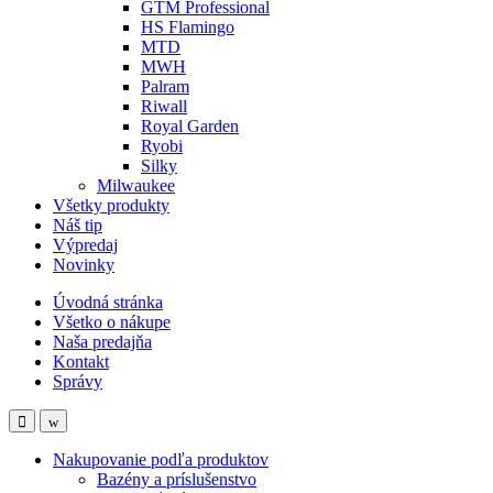
GTM Professional
HS Flamingo
MTD
MWH
Palram
Riwall
Royal Garden
Ryobi
Silky
Milwaukee
Všetky produkty
Náš tip
Výpredaj
Novinky
Úvodná stránka
Všetko o nákupe
Naša predajňa
Kontakt
Správy
Nakupovanie podľa produktov
Bazény a príslušenstvo