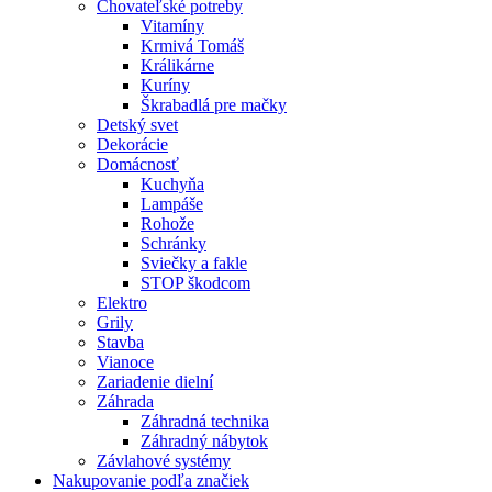
Chovateľské potreby
Vitamíny
Krmivá Tomáš
Králikárne
Kuríny
Škrabadlá pre mačky
Detský svet
Dekorácie
Domácnosť
Kuchyňa
Lampáše
Rohože
Schránky
Sviečky a fakle
STOP škodcom
Elektro
Grily
Stavba
Vianoce
Zariadenie dielní
Záhrada
Záhradná technika
Záhradný nábytok
Závlahové systémy
Nakupovanie podľa značiek