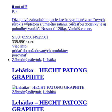
0
out of 5
(0)
Dizajnové záhradné hojdacie kreslo vyrobené z oceľových
rúrok s výpletom z umelého ratanu. Súčasťou dodávky je aj
pohodlný vankúš. Nosnosť 120kg. Vankúš v cene.
SKU: 8595614925501
339.99
€
s DPH
Viac info
pridať do požadovaných produktov
porovnať
Záhradný nábytok
,
Lehátka
Lehátko – HECHT PATONG
GRAPHITE
Záhradný nábytok
,
Lehátka
Lehátko – HECHT PATONG
GRAPHITE