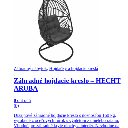
Záhradný nábytok
,
Hojdačky a hojdacie kreslá
Záhradné hojdacie kreslo – HECHT
ARUBA
0
out of 5
(0)
Dizajnové záhradné hojdacie kreslo s nosnosťou 160 kg,
vyrobené z oceľových rúrok s výpletom z umelého ratanu.
Vhodné pre záhradné kryté plochy a interiér. Nevhodné na