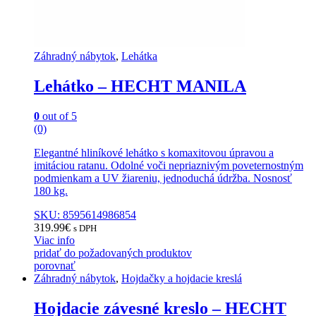
Záhradný nábytok
,
Lehátka
Lehátko – HECHT MANILA
0
out of 5
(0)
Elegantné hliníkové lehátko s komaxitovou úpravou a
imitáciou ratanu. Odolné voči nepriaznivým poveternostným
podmienkam a UV žiareniu, jednoduchá údržba. Nosnosť
180 kg.
SKU: 8595614986854
319.99
€
s DPH
Viac info
pridať do požadovaných produktov
porovnať
Záhradný nábytok
,
Hojdačky a hojdacie kreslá
Hojdacie závesné kreslo – HECHT