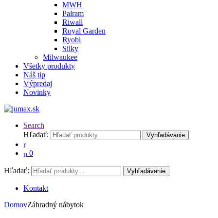
MWH
Palram
Riwall
Royal Garden
Ryobi
Silky
Milwaukee
Všetky produkty
Náš tip
Výpredaj
Novinky
Search
Hľadať:
Vyhľadávanie
0
Hľadať:
Vyhľadávanie
Kontakt
Domov
Záhradný nábytok