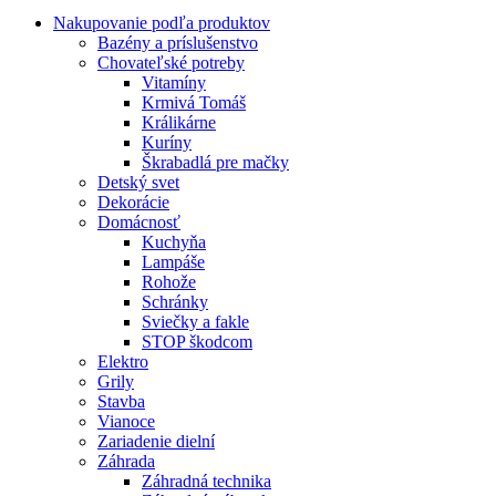
Nakupovanie podľa produktov
Bazény a príslušenstvo
Chovateľské potreby
Vitamíny
Krmivá Tomáš
Králikárne
Kuríny
Škrabadlá pre mačky
Detský svet
Dekorácie
Domácnosť
Kuchyňa
Lampáše
Rohože
Schránky
Sviečky a fakle
STOP škodcom
Elektro
Grily
Stavba
Vianoce
Zariadenie dielní
Záhrada
Záhradná technika