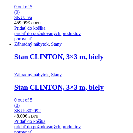
0
out of 5
(0)
SKU: n/a
459.99
€
s DPH
Pridať do košíka
pridať do požadovaných produktov
porovnať
Záhradný nábytok
,
Stany
Stan CLINTON, 3×3 m, biely
Záhradný nábytok
,
Stany
Stan CLINTON, 3×3 m, biely
0
out of 5
(0)
SKU: 802092
48.00
€
s DPH
Pridať do košíka
pridať do požadovaných produktov
porovnať