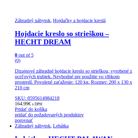
Záhradný nábytok
,
Hojdačky a hojdacie kreslá
Hojdacie kreslo so strieškou –
HECHT DREAM
0
out of 5
(0)
Dizajnové záhradné hojdacie kreslo so strieškou, vyrobené z
oceľových trubiek. Nevhodné pre použitie vo vlhkom
prostredí. Povolené zaťaženie: 120 kg. Rozmer: 200 x 130 x
210 cm
SKU: 8595614984218
164.99
€
s DPH
Pridať do košíka
pridať do požadovaných produktov
porovnať
Záhradný nábytok
,
Lehátka