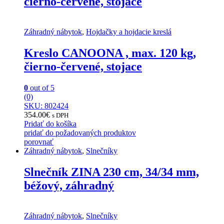
čierno-červené, stojace
Záhradný nábytok
,
Hojdačky a hojdacie kreslá
Kreslo CANOONA , max. 120 kg,
čierno-červené, stojace
0
out of 5
(0)
SKU: 802424
354.00
€
s DPH
Pridať do košíka
pridať do požadovaných produktov
porovnať
Záhradný nábytok
,
Slnečníky
Slnečník ZINA 230 cm, 34/34 mm,
béžový, záhradný
Záhradný nábytok
,
Slnečníky