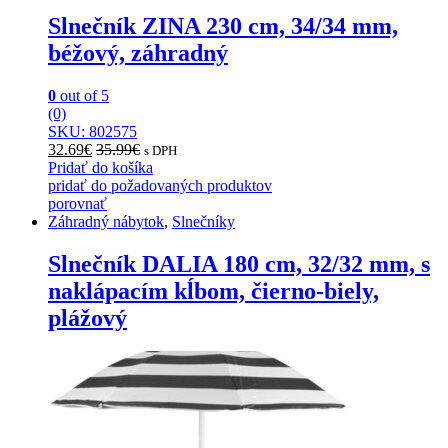
Slnečník ZINA 230 cm, 34/34 mm,
béžový, záhradný
0
out of 5
(0)
SKU: 802575
32.69
€
35.99
€
s DPH
Pridať do košíka
pridať do požadovaných produktov
porovnať
Záhradný nábytok
,
Slnečníky
Slnečník DALIA 180 cm, 32/32 mm, s
naklápacím kĺbom, čierno-biely,
plážový