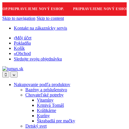
P.
PRIPRAVUJEME NOVÝ ESHOP.
PRIPRAVUJEME NOVÝ ESHOP.
PR
Skip to navigation
Skip to content
Kontakt na zákaznícky servis
Môj účet
Pokladňa
Košík
Obchod
Sledujte svoju objednávku
Nakupovanie podľa produktov
Bazény a príslušenstvo
Chovateľské potreby
Vitamíny
Krmivá Tomáš
Králikárne
Kuríny
Škrabadlá pre mačky
Detský svet