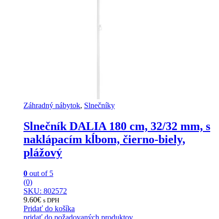
Záhradný nábytok
,
Slnečníky
Slnečník DALIA 180 cm, 32/32 mm, s
naklápacím kĺbom, čierno-biely,
plážový
0
out of 5
(0)
SKU: 802572
9.60
€
s DPH
Pridať do košíka
pridať do požadovaných produktov