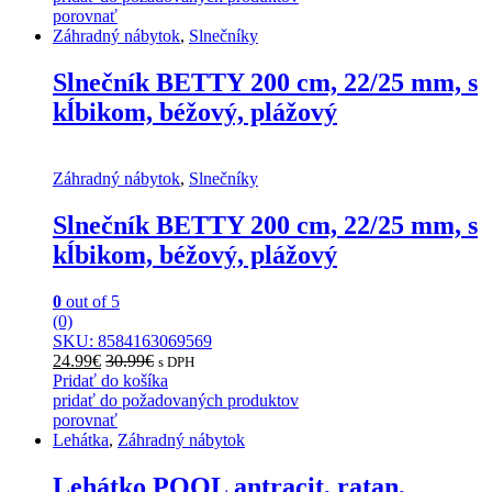
porovnať
Záhradný nábytok
,
Slnečníky
Slnečník BETTY 200 cm, 22/25 mm, s
kĺbikom, béžový, plážový
Záhradný nábytok
,
Slnečníky
Slnečník BETTY 200 cm, 22/25 mm, s
kĺbikom, béžový, plážový
0
out of 5
(0)
SKU: 8584163069569
24.99
€
30.99
€
s DPH
Pridať do košíka
pridať do požadovaných produktov
porovnať
Lehátka
,
Záhradný nábytok
Lehátko POOL antracit, ratan,