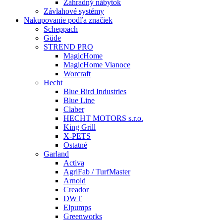
Záhradný nábytok
Závlahové systémy
Nakupovanie podľa značiek
Scheppach
Güde
STREND PRO
MagicHome
MagicHome Vianoce
Worcraft
Hecht
Blue Bird Industries
Blue Line
Claber
HECHT MOTORS s.r.o.
King Grill
X-PETS
Ostatné
Garland
Activa
AgriFab / TurfMaster
Arnold
Creador
DWT
Elpumps
Greenworks