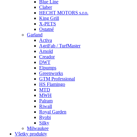
Blue Line
Claber
HECHT MOTORS s.r.o.
King Grill
X-PETS
Ostatné
Garland
Activa
AgriFab / TurfMaster
Arnold
Creador
DWT
Elpumps
Greenworks
GTM Professional
HS Flamingo
MTD
MWH
Palram
Riwall
Royal Garden
Ryobi
Silky
Milwaukee
Všetky produkty