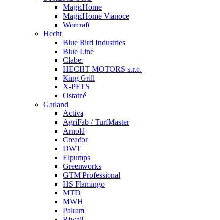
MagicHome
MagicHome Vianoce
Worcraft
Hecht
Blue Bird Industries
Blue Line
Claber
HECHT MOTORS s.r.o.
King Grill
X-PETS
Ostatné
Garland
Activa
AgriFab / TurfMaster
Arnold
Creador
DWT
Elpumps
Greenworks
GTM Professional
HS Flamingo
MTD
MWH
Palram
Riwall