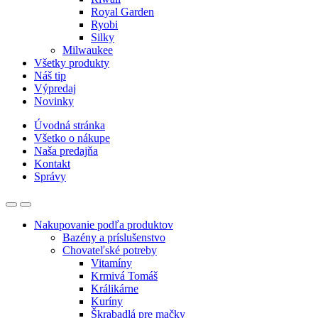
Royal Garden
Ryobi
Silky
Milwaukee
Všetky produkty
Náš tip
Výpredaj
Novinky
Úvodná stránka
Všetko o nákupe
Naša predajňa
Kontakt
Správy
Nakupovanie podľa produktov
Bazény a príslušenstvo
Chovateľské potreby
Vitamíny
Krmivá Tomáš
Králikárne
Kuríny
Škrabadlá pre mačky