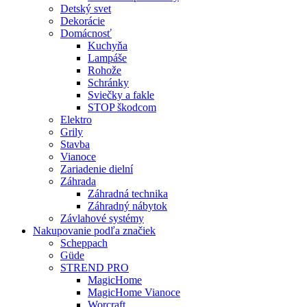
Detský svet
Dekorácie
Domácnosť
Kuchyňa
Lampáše
Rohože
Schránky
Sviečky a fakle
STOP škodcom
Elektro
Grily
Stavba
Vianoce
Zariadenie dielní
Záhrada
Záhradná technika
Záhradný nábytok
Závlahové systémy
Nakupovanie podľa značiek
Scheppach
Güde
STREND PRO
MagicHome
MagicHome Vianoce
Worcraft