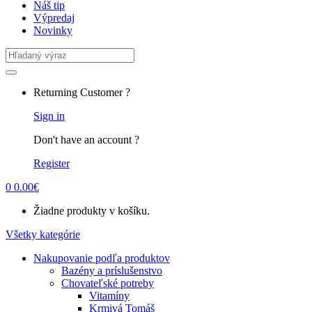
Náš tip
Výpredaj
Novinky
Search
for:
Returning Customer ?
Sign in
Don't have an account ?
Register
0
0.00
€
Žiadne produkty v košíku.
Všetky kategórie
Nakupovanie podľa produktov
Bazény a príslušenstvo
Chovateľské potreby
Vitamíny
Krmivá Tomáš