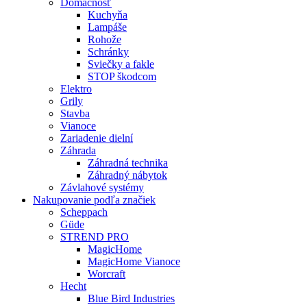
Domácnosť
Kuchyňa
Lampáše
Rohože
Schránky
Sviečky a fakle
STOP škodcom
Elektro
Grily
Stavba
Vianoce
Zariadenie dielní
Záhrada
Záhradná technika
Záhradný nábytok
Závlahové systémy
Nakupovanie podľa značiek
Scheppach
Güde
STREND PRO
MagicHome
MagicHome Vianoce
Worcraft
Hecht
Blue Bird Industries