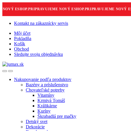
NOVÝ ESHOP.
PRIPRAVUJEME NOVÝ ESHOP.
PRIPRAVUJEME NOVÝ ESH
Skip
Skip
Kontakt na zákaznícky servis
to
to
Môj účet
navigation
content
Pokladňa
Košík
Obchod
Sledujte svoju objednávku
Nakupovanie podľa produktov
Bazény a príslušenstvo
Chovateľské potreby
Vitamíny
Krmivá Tomáš
Králikárne
Kuríny
Škrabadlá pre mačky
Detský svet
Dekorácie