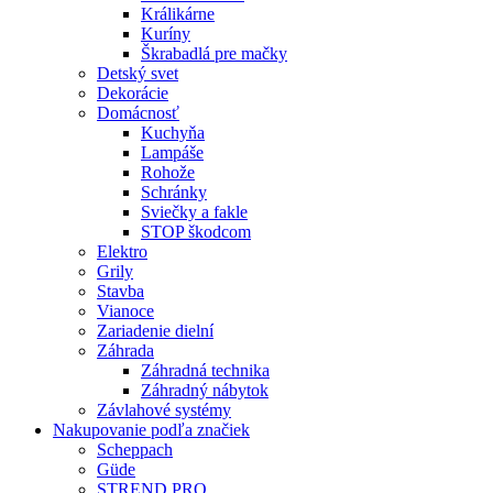
Králikárne
Kuríny
Škrabadlá pre mačky
Detský svet
Dekorácie
Domácnosť
Kuchyňa
Lampáše
Rohože
Schránky
Sviečky a fakle
STOP škodcom
Elektro
Grily
Stavba
Vianoce
Zariadenie dielní
Záhrada
Záhradná technika
Záhradný nábytok
Závlahové systémy
Nakupovanie podľa značiek
Scheppach
Güde
STREND PRO