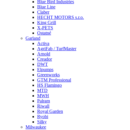
Blue Bird Industries
Blue Line
Claber
HECHT MOTORS s.r.o.
King Grill
X-PETS
Ostatné
Garland
Activa
AgriFab / TurfMaster
Arnold
Creador
DWT
Elpumps
Greenworks
GTM Professional
HS Flamingo
MTD
MWH
Palram
Riwall
Royal Garden
Ryobi
Silky
Milwaukee