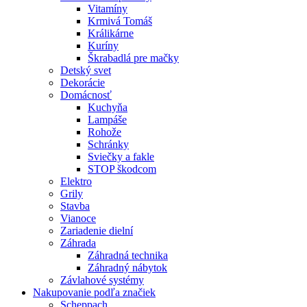
Vitamíny
Krmivá Tomáš
Králikárne
Kuríny
Škrabadlá pre mačky
Detský svet
Dekorácie
Domácnosť
Kuchyňa
Lampáše
Rohože
Schránky
Sviečky a fakle
STOP škodcom
Elektro
Grily
Stavba
Vianoce
Zariadenie dielní
Záhrada
Záhradná technika
Záhradný nábytok
Závlahové systémy
Nakupovanie podľa značiek
Scheppach