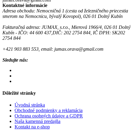
Kontaktné informácie
Adresa obchodu: Nemocničná 1 (cesta od železničného priecestia
smerom na Nemocnicu, bývalý Kovopol), 026 01 Dolný Kubín
Fakturačná adresa: JUMAX, s.r.o., Mierová 1966/4, 026 01 Dolný
Kubín - IČO: 44 600 437,DIČ: 202 2754 844, IČ DPH: SK202
2754 844
+421 903 883 553, email: jumax.orava@gmail.com
Sledujte nás:
Dôležité stránky
Úvodná stránka
Obchodné podmienky a reklamácia
Ochrana osobných údajov a GDPR
Naša kamenná predajňa
Kontakt na e-shop