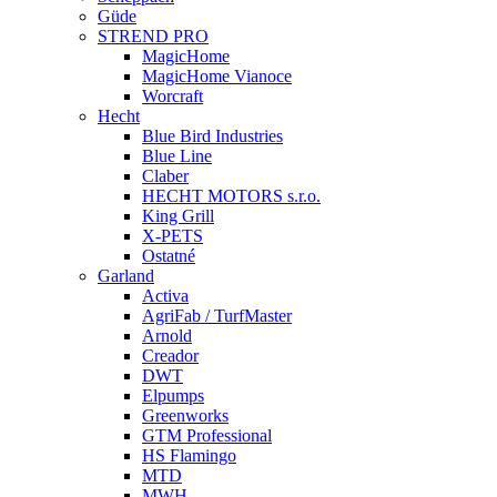
Güde
STREND PRO
MagicHome
MagicHome Vianoce
Worcraft
Hecht
Blue Bird Industries
Blue Line
Claber
HECHT MOTORS s.r.o.
King Grill
X-PETS
Ostatné
Garland
Activa
AgriFab / TurfMaster
Arnold
Creador
DWT
Elpumps
Greenworks
GTM Professional
HS Flamingo
MTD
MWH