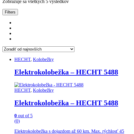
Zobrazuje sa všetkych 5 výsledkov
Filters
HECHT
,
Kolobežky
Elektrokolobežka – HECHT 5488
HECHT
,
Kolobežky
Elektrokolobežka – HECHT 5488
0
out of 5
(0)
Elektrokolobežka s dojazdom až 60 km. Max. rýchlosť 45