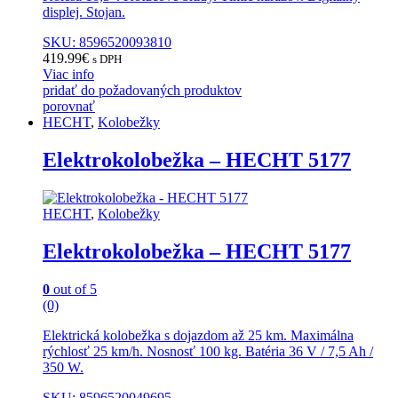
displej. Stojan.
SKU: 8596520093810
419.99
€
s DPH
Viac info
pridať do požadovaných produktov
porovnať
HECHT
,
Kolobežky
Elektrokolobežka – HECHT 5177
HECHT
,
Kolobežky
Elektrokolobežka – HECHT 5177
0
out of 5
(0)
Elektrická kolobežka s dojazdom až 25 km. Maximálna
rýchlosť 25 km/h. Nosnosť 100 kg. Batéria 36 V / 7,5 Ah /
350 W.
SKU: 8596520049695