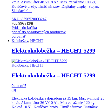
km/h. Akumulátor 48 V/18 Ah. Max. zaťaženie 100 kg.
Kotúčové brzdy. Tlmič nárazov. Digitálny displej. Stojan.
Skladací rám.
SKU: 8596520093247
703.99
€
s DPH
Pridať do košíka
pridať do požadovaných produktov
porovnať
Kolobežky
,
HECHT
Elektrokolobežka – HECHT 5299
Kolobežky
,
HECHT
Elektrokolobežka – HECHT 5299
0
out of 5
(0)
Elektrická kolobežka s dojazdom až 35 km. Max rýchlosť 25
km/h. Akumulátor 36 V/10 Ah. Max zaťaženie 120 kg.
Kolesá 10,5″. Kotúčové brzdy. Tlmič nárazov. Digitálny