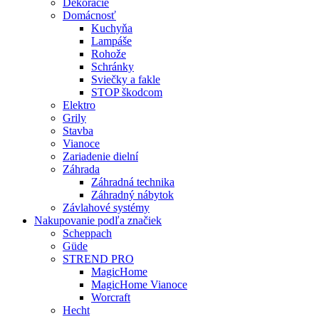
Dekorácie
Domácnosť
Kuchyňa
Lampáše
Rohože
Schránky
Sviečky a fakle
STOP škodcom
Elektro
Grily
Stavba
Vianoce
Zariadenie dielní
Záhrada
Záhradná technika
Záhradný nábytok
Závlahové systémy
Nakupovanie podľa značiek
Scheppach
Güde
STREND PRO
MagicHome
MagicHome Vianoce
Worcraft
Hecht