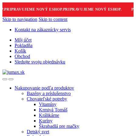
PRIPRAVUJEME NOVÝ ESHOP.
PRIPRAVUJEME NOVÝ ESHOP.
PRI
Skip to navigation
Skip to content
Kontakt na zákaznícky servis
Môj účet
Pokladňa
Košík
Obchod
Sledujte svoju objednávku
Nakupovanie podľa produktov
Bazény a príslušenstvo
Chovateľské potreby
Vitamíny
Krmivá Tomáš
Králikárne
Kuríny
Škrabadlá pre mačky
Detský svet