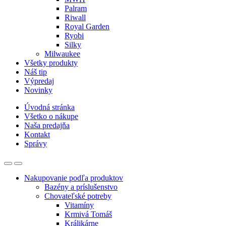
Palram
Riwall
Royal Garden
Ryobi
Silky
Milwaukee
Všetky produkty
Náš tip
Výpredaj
Novinky
Úvodná stránka
Všetko o nákupe
Naša predajňa
Kontakt
Správy
Nakupovanie podľa produktov
Bazény a príslušenstvo
Chovateľské potreby
Vitamíny
Krmivá Tomáš
Králikárne