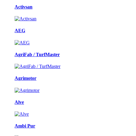
Activsan
AEG
AgriFab / TurfMaster
Agrimotor
Alve
Ambi Pur