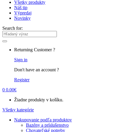
Všetky produkty
Náš tip
Výpredaj
Novinky
Search for:
Returning Customer ?
Sign in
Don't have an account ?
Register
0
0.00
€
Žiadne produkty v košíku.
Všetky kategórie
Nakupovanie podľa produktov
Bazény a príslušenstvo
Chovateľské potreby