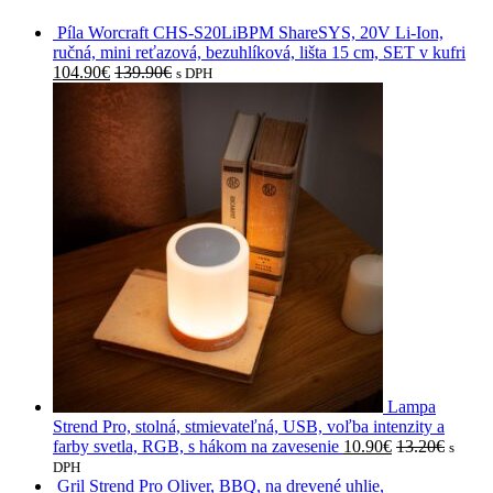
Píla Worcraft CHS-S20LiBPM ShareSYS, 20V Li-Ion,
ručná, mini reťazová, bezuhlíková, lišta 15 cm, SET v kufri
104.90
€
139.90
€
s DPH
Lampa
Strend Pro, stolná, stmievateľná, USB, voľba intenzity a
farby svetla, RGB, s hákom na zavesenie
10.90
€
13.20
€
s
DPH
Gril Strend Pro Oliver, BBQ, na drevené uhlie,