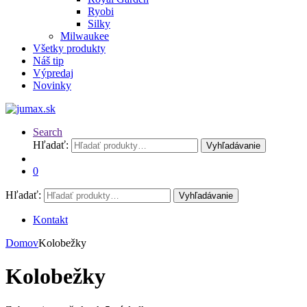
Ryobi
Silky
Milwaukee
Všetky produkty
Náš tip
Výpredaj
Novinky
Search
Hľadať:
Vyhľadávanie
0
Hľadať:
Vyhľadávanie
Kontakt
Domov
Kolobežky
Kolobežky