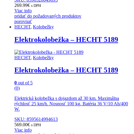
269.99
€
s DPH
Viac info
pridať do požadovaných produktov
porovnať
HECHT
,
Kolobežky
Elektrokolobežka – HECHT 5189
HECHT
,
Kolobežky
Elektrokolobežka – HECHT 5189
0
out of 5
(0)
Elektrická kolobežka s dojazdom až 30 km. Maximálna
rýchlosť 25 km/h. Nosnosť 100 kg. Batéria 36 V/10 Ah/400
W.
SKU: 8595614994613
569.00
€
s DPH
Viac info