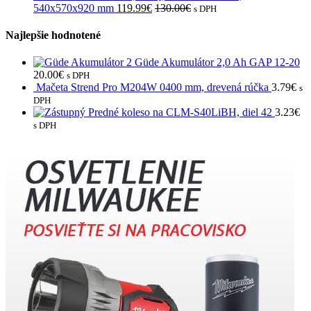
540x570x920 mm
119.99
€
130.00
€
s DPH
Najlepšie hodnotené
Güde Akumulátor 2,0 Ah GAP 12-20
20.00
€
s DPH
Mačeta Strend Pro M204W 0400 mm, drevená rúčka
3.79
€
s
DPH
Predné koleso na CLM-S40LiBH, diel 42
3.23
€
s DPH