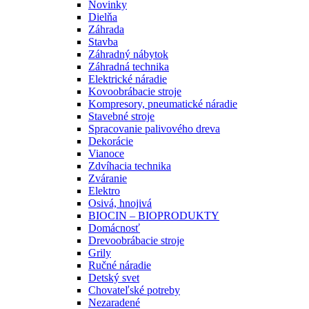
Novinky
Dielňa
Záhrada
Stavba
Záhradný nábytok
Záhradná technika
Elektrické náradie
Kovoobrábacie stroje
Kompresory, pneumatické náradie
Stavebné stroje
Spracovanie palivového dreva
Dekorácie
Vianoce
Zdvíhacia technika
Zváranie
Elektro
Osivá, hnojivá
BIOCIN – BIOPRODUKTY
Domácnosť
Drevoobrábacie stroje
Grily
Ručné náradie
Detský svet
Chovateľské potreby
Nezaradené