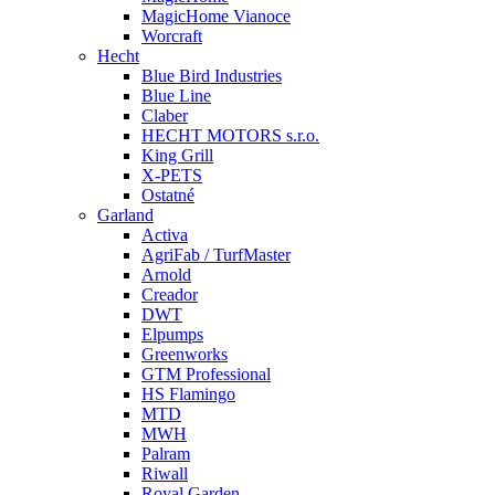
MagicHome Vianoce
Worcraft
Hecht
Blue Bird Industries
Blue Line
Claber
HECHT MOTORS s.r.o.
King Grill
X-PETS
Ostatné
Garland
Activa
AgriFab / TurfMaster
Arnold
Creador
DWT
Elpumps
Greenworks
GTM Professional
HS Flamingo
MTD
MWH
Palram
Riwall
Royal Garden