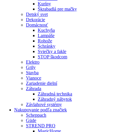
Kuríny
Škrabadlá pre mačky
Detský svet
Dekorácie
Domácnosť
Kuchyňa
Lampáše
Rohože
Schránky
Sviečky a fakle
STOP škodcom
Elektro
Grily
Stavba
Vianoce
Zariadenie dielní
Záhrada
Záhradná technika
Záhradný nábytok
Závlahové systémy
Nakupovanie podľa značiek
Scheppach
Güde
STREND PRO
MagicHome