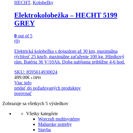
HECHT
,
Kolobežky
Elektrokolobežka – HECHT 5199
GREY
0
out of 5
(0)
Elektrická kolobežka s dojazdom až 30 km, maximálna
rýchlosť 25 km/h, maximálne zaťaženie 100 kg. Hliníkový
rám. Batéria 36 V/10Ah. Doba nabíjania približne 4-6 hod.
SKU: 8595614930024
499.00
€
s DPH
Viac info
pridať do požadovaných produktov
porovnať
Zobrazuje sa všetkych 5 výsledkov
Všetky kategórie
Worcraft multisystémy
Maliarske potreby
Stavba