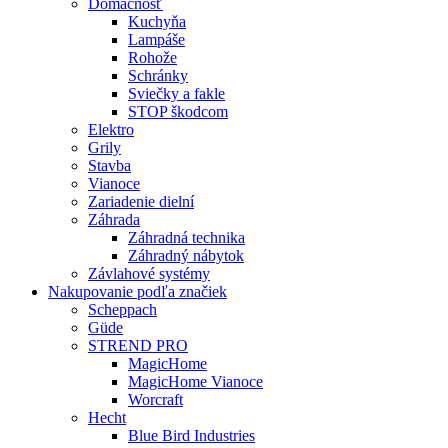
Domácnosť
Kuchyňa
Lampáše
Rohože
Schránky
Sviečky a fakle
STOP škodcom
Elektro
Grily
Stavba
Vianoce
Zariadenie dielní
Záhrada
Záhradná technika
Záhradný nábytok
Závlahové systémy
Nakupovanie podľa značiek
Scheppach
Güde
STREND PRO
MagicHome
MagicHome Vianoce
Worcraft
Hecht
Blue Bird Industries