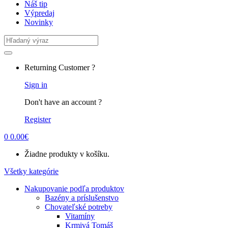
Náš tip
Výpredaj
Novinky
Search
for:
Returning Customer ?
Sign in
Don't have an account ?
Register
0
0.00
€
Žiadne produkty v košíku.
Všetky kategórie
Nakupovanie podľa produktov
Bazény a príslušenstvo
Chovateľské potreby
Vitamíny
Krmivá Tomáš