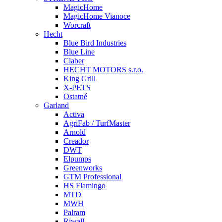
MagicHome
MagicHome Vianoce
Worcraft
Hecht
Blue Bird Industries
Blue Line
Claber
HECHT MOTORS s.r.o.
King Grill
X-PETS
Ostatné
Garland
Activa
AgriFab / TurfMaster
Arnold
Creador
DWT
Elpumps
Greenworks
GTM Professional
HS Flamingo
MTD
MWH
Palram
Riwall