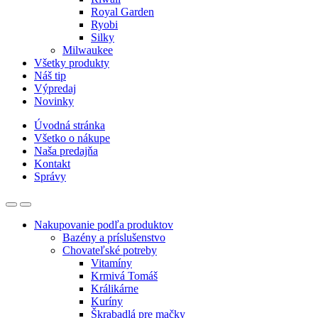
Royal Garden
Ryobi
Silky
Milwaukee
Všetky produkty
Náš tip
Výpredaj
Novinky
Úvodná stránka
Všetko o nákupe
Naša predajňa
Kontakt
Správy
Nakupovanie podľa produktov
Bazény a príslušenstvo
Chovateľské potreby
Vitamíny
Krmivá Tomáš
Králikárne
Kuríny
Škrabadlá pre mačky