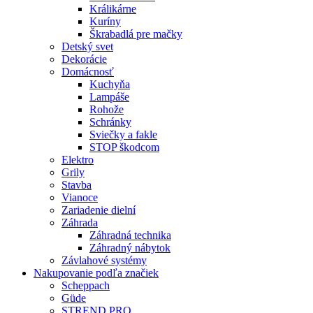
Králikárne
Kuríny
Škrabadlá pre mačky
Detský svet
Dekorácie
Domácnosť
Kuchyňa
Lampáše
Rohože
Schránky
Sviečky a fakle
STOP škodcom
Elektro
Grily
Stavba
Vianoce
Zariadenie dielní
Záhrada
Záhradná technika
Záhradný nábytok
Závlahové systémy
Nakupovanie podľa značiek
Scheppach
Güde
STREND PRO