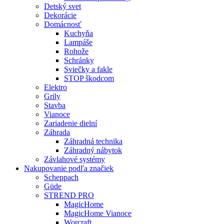
Detský svet
Dekorácie
Domácnosť
Kuchyňa
Lampáše
Rohože
Schránky
Sviečky a fakle
STOP škodcom
Elektro
Grily
Stavba
Vianoce
Zariadenie dielní
Záhrada
Záhradná technika
Záhradný nábytok
Závlahové systémy
Nakupovanie podľa značiek
Scheppach
Güde
STREND PRO
MagicHome
MagicHome Vianoce
Worcraft