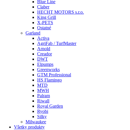
Blue Line
Claber
HECHT MOTORS s.r.o.
King Grill
X-PETS
Ostatné
Garland
Activa
AgriFab / TurfMaster
Arnold
Creador
DWT
Elpumps
Greenworks
GTM Professional
HS Flamingo
MTD
MWH
Palram
Riwall
Royal Garden
Ryobi
Silky
Milwaukee
Všetky produkty