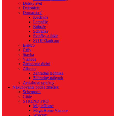
Detský svet
Dekorácie
Domácnosť
Kuchyňa
Lampáše
Rohože
Schránky
Sviečky a fakle
STOP škodcom
Elektro
Grily
Stavba
Vianoce
Zariadenie dielní
Záhrada
Záhradná technika
Záhradný nábytok
Závlahové systémy
Nakupovanie podľa značiek
Scheppach
Güde
STREND PRO
MagicHome
MagicHome Vianoce
Worcraft