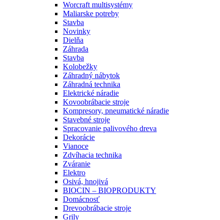
Worcraft multisystémy
Maliarske potreby
Stavba
Novinky
Dielňa
Záhrada
Stavba
Kolobežky
Záhradný nábytok
Záhradná technika
Elektrické náradie
Kovoobrábacie stroje
Kompresory, pneumatické náradie
Stavebné stroje
Spracovanie palivového dreva
Dekorácie
Vianoce
Zdvíhacia technika
Zváranie
Elektro
Osivá, hnojivá
BIOCIN – BIOPRODUKTY
Domácnosť
Drevoobrábacie stroje
Grily