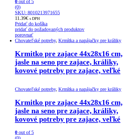
0
out of 5
(0)
SKU: 8010213971655
11.39
€
s DPH
Pridať do košíka
pridať do požadovaných produktov
porovnať
Chovateľské potreby
,
Krmítka a napájačky pre králiky
Krmitko pre zajace 44x28x16 cm,
jasle na seno pre zajace, králiky,
kovové potreby pre zajace, veľké
Chovateľské potreby
,
Krmítka a napájačky pre králiky
Krmitko pre zajace 44x28x16 cm,
jasle na seno pre zajace, králiky,
kovové potreby pre zajace, veľké
0
out of 5
(0)