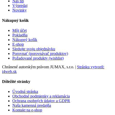
Náš tip
Výpredaj
Novinky
Nákupný košík
Môj účet
Pokladňa
Nákupný košík
E-shop
Sledujte svoju objednávku
Porovnať (porovnávač produktov)
Požadované produkty (wishlist)
Chránené autorským právom JUMAX, s.r.o. |
Stránku vytvoril:
i4web.sk
Dôležité stránky
Úvodná stránka
Obchodné podmienky a reklamácia
Ochrana osobných údajov a GDPR
Naša kamenná predajňa
Kontakt na e-shop