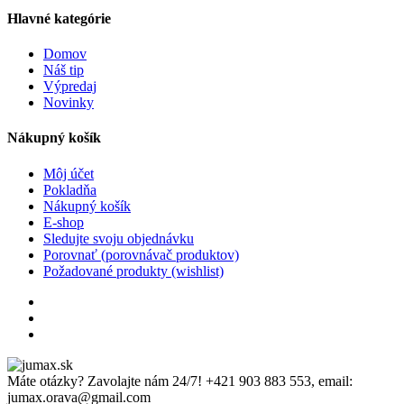
Hlavné kategórie
Domov
Náš tip
Výpredaj
Novinky
Nákupný košík
Môj účet
Pokladňa
Nákupný košík
E-shop
Sledujte svoju objednávku
Porovnať (porovnávač produktov)
Požadované produkty (wishlist)
Máte otázky? Zavolajte nám 24/7!
+421 903 883 553, email:
jumax.orava@gmail.com