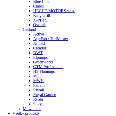
Blue Line
Claber
HECHT MOTORS s.r.o.
King Grill
X-PETS
Ostatné
Garland
Activa
AgriFab / TurfMaster
Arnold
Creador
DWT
Elpumps
Greenworks
GTM Professional
HS Flamingo
MTD
MWH
Palram
Riwall
Royal Garden
Ryobi
Silky
Milwaukee
Všetky produkty