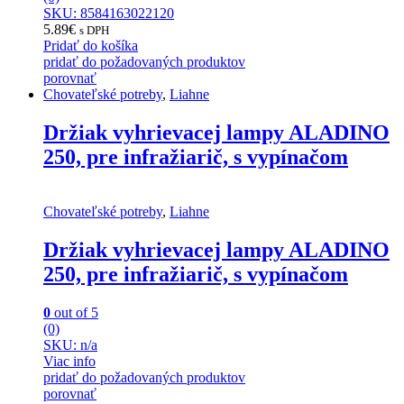
SKU: 8584163022120
5.89
€
s DPH
Pridať do košíka
pridať do požadovaných produktov
porovnať
Chovateľské potreby
,
Liahne
Držiak vyhrievacej lampy ALADINO
250, pre infražiarič, s vypínačom
Chovateľské potreby
,
Liahne
Držiak vyhrievacej lampy ALADINO
250, pre infražiarič, s vypínačom
0
out of 5
(0)
SKU: n/a
Viac info
pridať do požadovaných produktov
porovnať