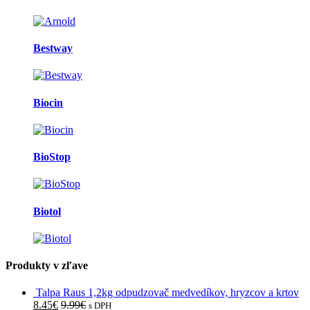
Bestway
Biocin
BioStop
Biotol
Produkty v zľave
Talpa Raus 1,2kg odpudzovač medvedíkov, hryzcov a krtov
8.45
€
9.99
€
s DPH