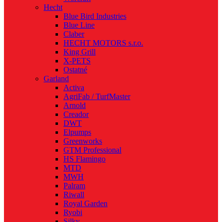
Hecht
Blue Bird Industries
Blue Line
Claber
HECHT MOTORS s.r.o.
King Grill
X-PETS
Ostatné
Garland
Activa
AgriFab / TurfMaster
Arnold
Creador
DWT
Elpumps
Greenworks
GTM Professional
HS Flamingo
MTD
MWH
Palram
Riwall
Royal Garden
Ryobi
Silky