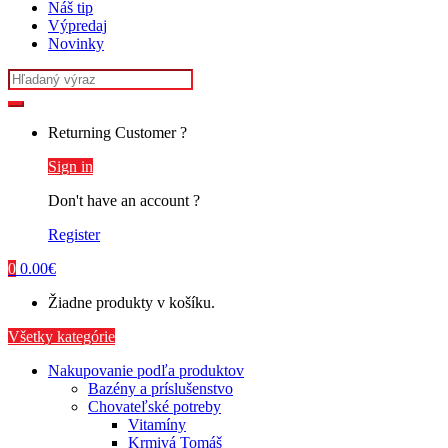
Náš tip
Výpredaj
Novinky
Search
for:
Returning Customer ?
Sign in
Don't have an account ?
Register
0
0.00
€
Žiadne produkty v košíku.
Všetky kategórie
Nakupovanie podľa produktov
Bazény a príslušenstvo
Chovateľské potreby
Vitamíny
Krmivá Tomáš