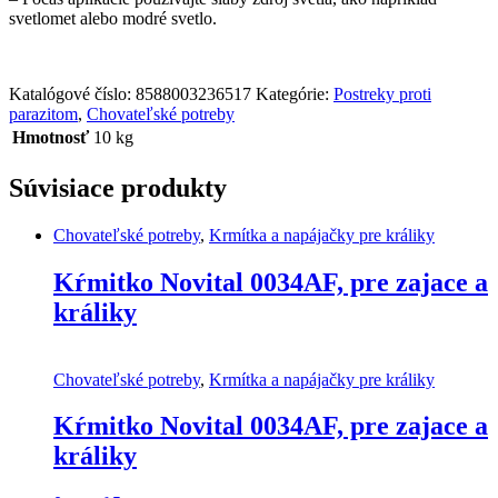
svetlomet alebo modré svetlo.
Katalógové číslo:
8588003236517
Kategórie:
Postreky proti
parazitom
,
Chovateľské potreby
Hmotnosť
10 kg
Súvisiace produkty
Chovateľské potreby
,
Krmítka a napájačky pre králiky
Kŕmitko Novital 0034AF, pre zajace a
králiky
Chovateľské potreby
,
Krmítka a napájačky pre králiky
Kŕmitko Novital 0034AF, pre zajace a
králiky