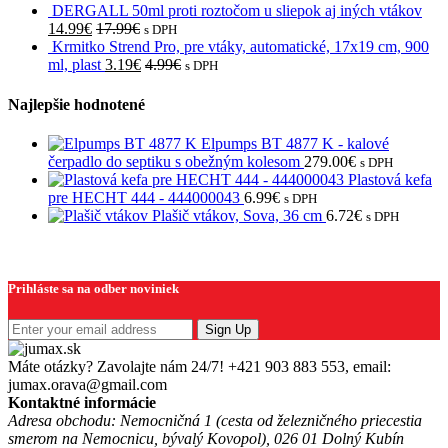
DERGALL 50ml proti roztočom u sliepok aj iných vtákov
14.99
€
17.99
€
s DPH
Krmitko Strend Pro, pre vtáky, automatické, 17x19 cm, 900
ml, plast
3.19
€
4.99
€
s DPH
Najlepšie hodnotené
Elpumps BT 4877 K - kalové
čerpadlo do septiku s obežným kolesom
279.00
€
s DPH
Plastová kefa
pre HECHT 444 - 444000043
6.99
€
s DPH
Plašič vtákov, Sova, 36 cm
6.72
€
s DPH
Prihláste sa na odber noviniek
Sign Up
Máte otázky? Zavolajte nám 24/7!
+421 903 883 553, email:
jumax.orava@gmail.com
Kontaktné informácie
Adresa obchodu: Nemocničná 1 (cesta od železničného priecestia
smerom na Nemocnicu, bývalý Kovopol), 026 01 Dolný Kubín