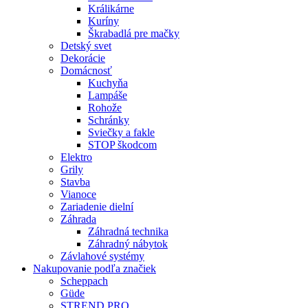
Králikárne
Kuríny
Škrabadlá pre mačky
Detský svet
Dekorácie
Domácnosť
Kuchyňa
Lampáše
Rohože
Schránky
Sviečky a fakle
STOP škodcom
Elektro
Grily
Stavba
Vianoce
Zariadenie dielní
Záhrada
Záhradná technika
Záhradný nábytok
Závlahové systémy
Nakupovanie podľa značiek
Scheppach
Güde
STREND PRO