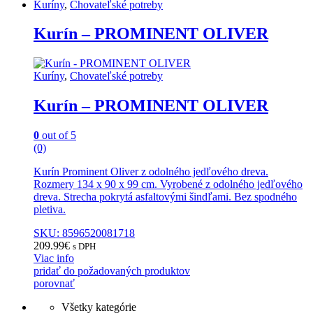
Kuríny
,
Chovateľské potreby
Kurín – PROMINENT OLIVER
Kuríny
,
Chovateľské potreby
Kurín – PROMINENT OLIVER
0
out of 5
(0)
Kurín Prominent Oliver z odolného jedľového dreva.
Rozmery 134 x 90 x 99 cm. Vyrobené z odolného jedľového
dreva. Strecha pokrytá asfaltovými šindľami. Bez spodného
pletiva.
SKU: 8596520081718
209.99
€
s DPH
Viac info
pridať do požadovaných produktov
porovnať
Všetky kategórie