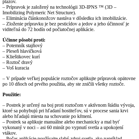
plazov.
– Prípravok je založený na technológii 3D-IPNS ™ (3D –
Imobilizing Polymeric Net Structure).
– Eliminácia článkonožcov nastáva v dôsledku ich imobilizácie.
– Zloženie prípravku je bez pesticídov a jedov a jeho účinnosť je
viditeľná do 72 hodín od počiatočnej aplikácie.
Účinne pôsobí proti:
– Potemník stajňový
– Pleseň hlavičková
– Klieštikovec kurí
– Roztoč dravý
– Voš kuracia
– V prípade veľkej populácie roztočov aplikujte prípravok opätovne
po 10 dňoch od prvého použitia, aby ste zničili všetky roztoče.
Použitie:
– Postrek je určený na boj proti roztočom v aktívnom štádiu vývoja,
ktoré sa pohybujú pri hľadaní hostiteľov, sú v procese sania krvi
alebo hľadajú miesta na schovanie po kŕmení.
– Postrek sa aplikuje manuálne alebo mechanicky a mal byť
vykonaný v noci – asi 60 minút po vypnutí svetla a upokojení
vtákov.
– Počas aplikácie používajte slabý zdroj svetla, ako napríklad