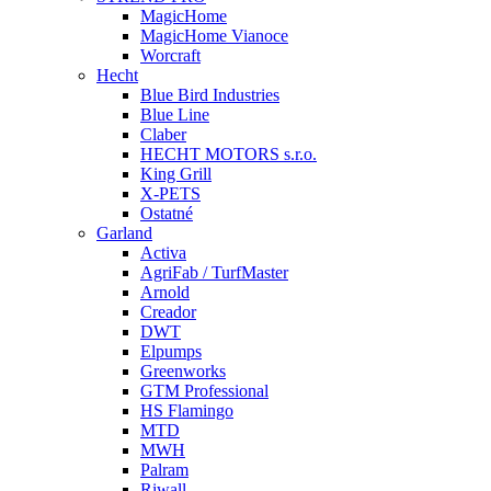
MagicHome
MagicHome Vianoce
Worcraft
Hecht
Blue Bird Industries
Blue Line
Claber
HECHT MOTORS s.r.o.
King Grill
X-PETS
Ostatné
Garland
Activa
AgriFab / TurfMaster
Arnold
Creador
DWT
Elpumps
Greenworks
GTM Professional
HS Flamingo
MTD
MWH
Palram
Riwall