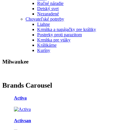
Ručné náradie
Detský svet
Nezaradené
Chovateľské potreby
Liahne
Krmítka a napájačky pre králiky
Postreky proti parazitom
Krmítka pre vtáky
Králikárne
Kuríny
Milwaukee
Brands Carousel
Activa
Activsan