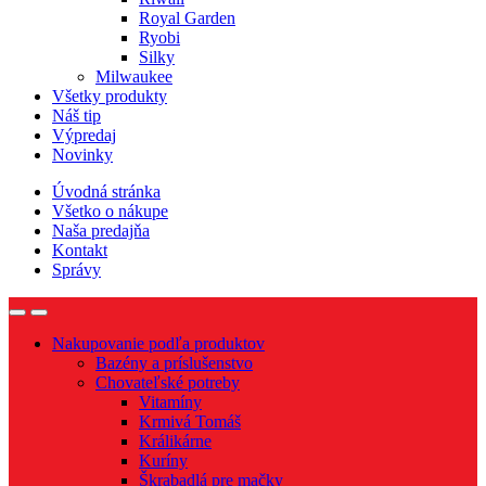
Royal Garden
Ryobi
Silky
Milwaukee
Všetky produkty
Náš tip
Výpredaj
Novinky
Úvodná stránka
Všetko o nákupe
Naša predajňa
Kontakt
Správy
Nakupovanie podľa produktov
Bazény a príslušenstvo
Chovateľské potreby
Vitamíny
Krmivá Tomáš
Králikárne
Kuríny
Škrabadlá pre mačky