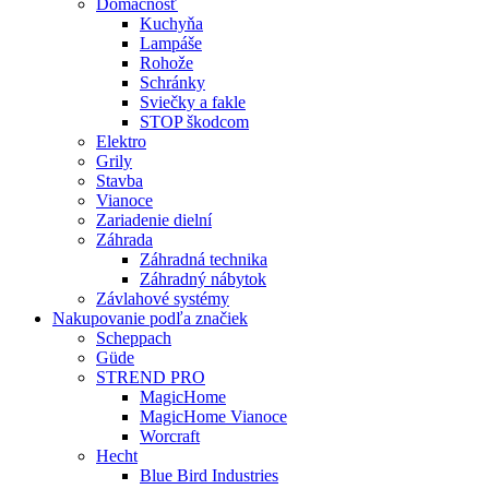
Domácnosť
Kuchyňa
Lampáše
Rohože
Schránky
Sviečky a fakle
STOP škodcom
Elektro
Grily
Stavba
Vianoce
Zariadenie dielní
Záhrada
Záhradná technika
Záhradný nábytok
Závlahové systémy
Nakupovanie podľa značiek
Scheppach
Güde
STREND PRO
MagicHome
MagicHome Vianoce
Worcraft
Hecht
Blue Bird Industries