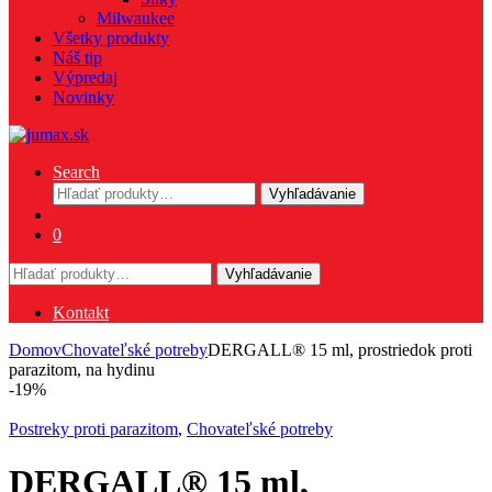
Milwaukee
Všetky produkty
Náš tip
Výpredaj
Novinky
Search
Hľadať:
Vyhľadávanie
0
Hľadať:
Vyhľadávanie
Kontakt
Domov
Chovateľské potreby
DERGALL® 15 ml, prostriedok proti
parazitom, na hydinu
-
19%
Postreky proti parazitom
,
Chovateľské potreby
DERGALL® 15 ml,