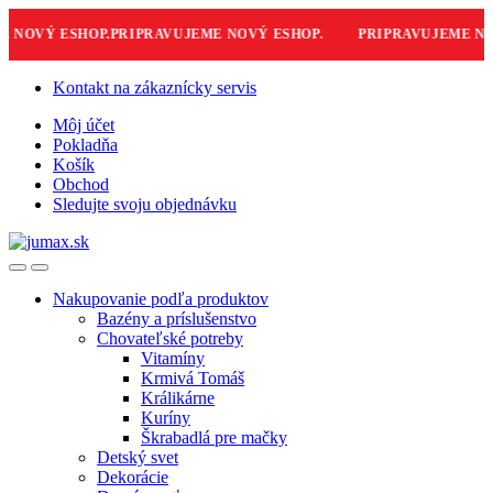
NOVÝ ESHOP.
PRIPRAVUJEME NOVÝ ESHOP.
PRIPRAVUJEME NOV
Skip
Skip
Kontakt na zákaznícky servis
to
to
Môj účet
navigation
content
Pokladňa
Košík
Obchod
Sledujte svoju objednávku
Nakupovanie podľa produktov
Bazény a príslušenstvo
Chovateľské potreby
Vitamíny
Krmivá Tomáš
Králikárne
Kuríny
Škrabadlá pre mačky
Detský svet
Dekorácie