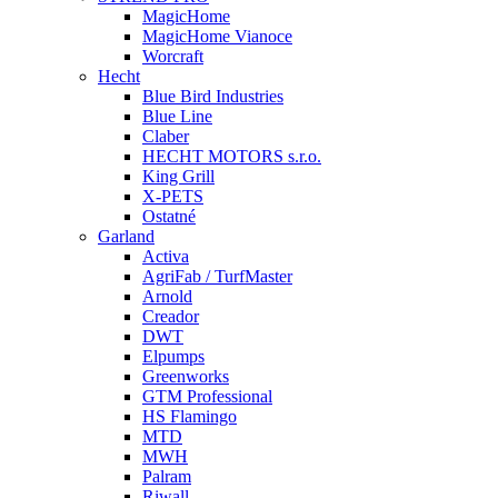
MagicHome
MagicHome Vianoce
Worcraft
Hecht
Blue Bird Industries
Blue Line
Claber
HECHT MOTORS s.r.o.
King Grill
X-PETS
Ostatné
Garland
Activa
AgriFab / TurfMaster
Arnold
Creador
DWT
Elpumps
Greenworks
GTM Professional
HS Flamingo
MTD
MWH
Palram
Riwall