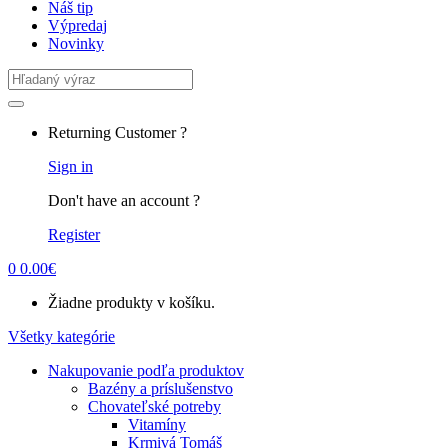
Náš tip
Výpredaj
Novinky
Search
for:
Returning Customer ?
Sign in
Don't have an account ?
Register
0
0.00
€
Žiadne produkty v košíku.
Všetky kategórie
Nakupovanie podľa produktov
Bazény a príslušenstvo
Chovateľské potreby
Vitamíny
Krmivá Tomáš