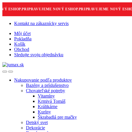
Ý ESHOP.
PRIPRAVUJEME NOVÝ ESHOP.
PRIPRAVUJEME NOVÝ ESHOP.
Skip
Skip
Kontakt na zákaznícky servis
to
to
Môj účet
navigation
content
Pokladňa
Košík
Obchod
Sledujte svoju objednávku
Nakupovanie podľa produktov
Bazény a príslušenstvo
Chovateľské potreby
Vitamíny
Krmivá Tomáš
Králikárne
Kuríny
Škrabadlá pre mačky
Detský svet
Dekorácie