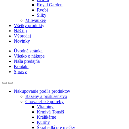
Royal Garden
Ryobi
Silky
Milwaukee
Všetky produkty
Náš tip
Výpredaj
Novinky
Úvodná stránka
Všetko o nákupe
Naša predajňa
Kontakt
Správy
Nakupovanie podľa produktov
Bazény a príslušenstvo
Chovateľské potreby
Vitamíny
Krmivá Tomáš
Králikárne
Kuríny
Škrabadlá pre mačky