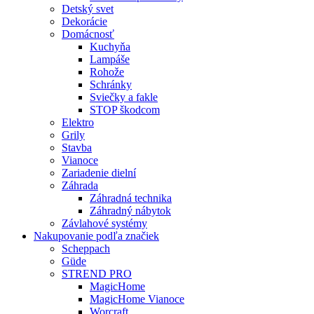
Detský svet
Dekorácie
Domácnosť
Kuchyňa
Lampáše
Rohože
Schránky
Sviečky a fakle
STOP škodcom
Elektro
Grily
Stavba
Vianoce
Zariadenie dielní
Záhrada
Záhradná technika
Záhradný nábytok
Závlahové systémy
Nakupovanie podľa značiek
Scheppach
Güde
STREND PRO
MagicHome
MagicHome Vianoce
Worcraft