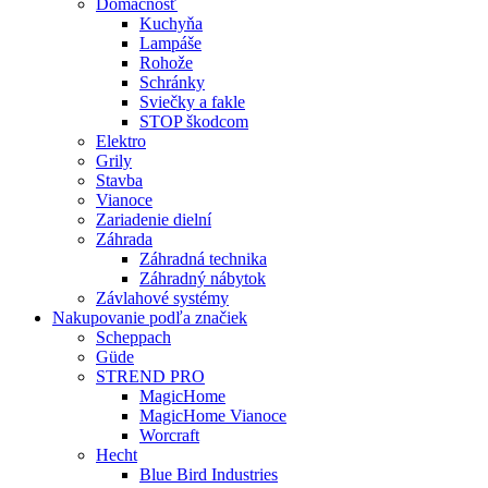
Domácnosť
Kuchyňa
Lampáše
Rohože
Schránky
Sviečky a fakle
STOP škodcom
Elektro
Grily
Stavba
Vianoce
Zariadenie dielní
Záhrada
Záhradná technika
Záhradný nábytok
Závlahové systémy
Nakupovanie podľa značiek
Scheppach
Güde
STREND PRO
MagicHome
MagicHome Vianoce
Worcraft
Hecht
Blue Bird Industries