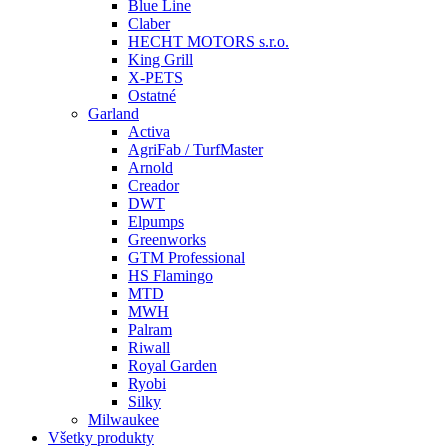
Blue Line
Claber
HECHT MOTORS s.r.o.
King Grill
X-PETS
Ostatné
Garland
Activa
AgriFab / TurfMaster
Arnold
Creador
DWT
Elpumps
Greenworks
GTM Professional
HS Flamingo
MTD
MWH
Palram
Riwall
Royal Garden
Ryobi
Silky
Milwaukee
Všetky produkty