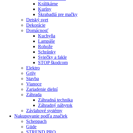
Králikárne
Kuríny
Škrabadlá pre mačky
Detský svet
Dekorácie
Domácnosť
Kuchyňa
Lampáše
Rohože
Schránky
Sviečky a fakle
STOP škodcom
Elektro
Grily
Stavba
Vianoce
Zariadenie dielní
Záhrada
Záhradná technika
Záhradný nábytok
Závlahové systémy
Nakupovanie podľa značiek
Scheppach
Güde
STREND PRO