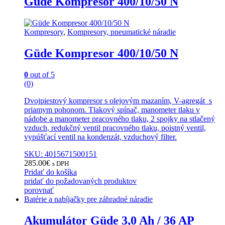
Güde Kompresor 400/10/50 N
Kompresory
,
Kompresory, pneumatické náradie
Güde Kompresor 400/10/50 N
0
out of 5
(0)
Dvojpiestový kompresor s olejovým mazaním, V-agregát s
priamym pohonom. Tlakový spínač, manometer tlaku v
nádobe a manometer pracovného tlaku, 2 spojky na stlačený
vzduch, redukčný ventil pracovného tlaku, poistný ventil,
vypúšťací ventil na kondenzát, vzduchový filter.
SKU: 4015671500151
285.00
€
s DPH
Pridať do košíka
pridať do požadovaných produktov
porovnať
Batérie a nabíjačky pre záhradné náradie
Akumulátor Güde 3,0 Ah / 36 AP