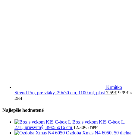
Krmítko
Strend Pro, pre vtáky, 29x30 cm, 1100 ml, plast
7.59
€
9.99
€
s
DPH
Najlepšie hodnotené
Box s vekom KIS C-box L,
27L, priesvitný, 39x55x16 cm
12.30
€
s DPH
Ozdoba Xmas N4 6050, 50 dielna,