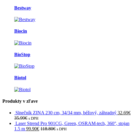
Bestway
Biocin
BioStop
Biotol
Produkty v zľave
Slnečník ZINA 230 cm, 34/34 mm, béžový, záhradný
32.69
€
35.99
€
s DPH
Laser Strend Pro 901CG, Green, OSRAM-tech, 360°, stojan
1.5 m
99.90
€
118.80
€
s DPH