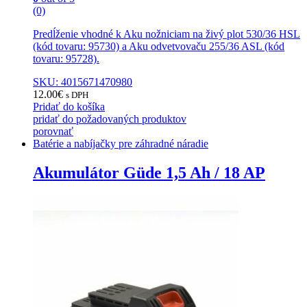
(0)
Predĺženie vhodné k Aku nožniciam na živý plot 530/36 HSL
(kód tovaru: 95730) a Aku odvetvovaču 255/36 ASL (kód
tovaru: 95728).
SKU: 4015671470980
12.00
€
s DPH
Pridať do košíka
pridať do požadovaných produktov
porovnať
Batérie a nabíjačky pre záhradné náradie
Akumulátor Güde 1,5 Ah / 18 AP