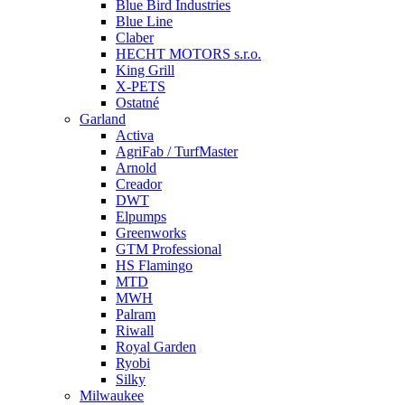
Blue Bird Industries
Blue Line
Claber
HECHT MOTORS s.r.o.
King Grill
X-PETS
Ostatné
Garland
Activa
AgriFab / TurfMaster
Arnold
Creador
DWT
Elpumps
Greenworks
GTM Professional
HS Flamingo
MTD
MWH
Palram
Riwall
Royal Garden
Ryobi
Silky
Milwaukee