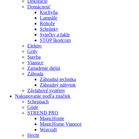
Dekorácie
Domácnosť
Kuchyňa
Lampáše
Rohože
Schránky
Sviečky a fakle
STOP škodcom
Elektro
Grily
Stavba
Vianoce
Zariadenie dielní
Záhrada
Záhradná technika
Záhradný nábytok
Závlahové systémy
Nakupovanie podľa značiek
Scheppach
Güde
STREND PRO
MagicHome
MagicHome Vianoce
Worcraft
Hecht