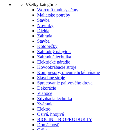
Všetky kategórie
Worcraft multisystémy
Maliarske potreby
Stavba
Novinky
Dielňa
Záhrada
Stavba
Kolobežky
Záhradný nábytok
Záhradná technika
Elektrické náradie
Kovoobrábacie stroje
Kompresory, pneumatické náradie
Stavebné stroje
Spracovanie palivového dreva
Dekorácie
Vianoce
Zdvíhacia technika
Zváranie
Elektro
Osivá, hnojivá
BIOCIN – BIOPRODUKTY
Domácnosť
Grily