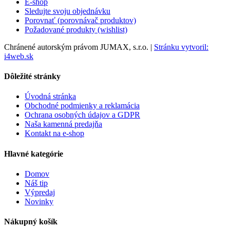
E-shop
Sledujte svoju objednávku
Porovnať (porovnávač produktov)
Požadované produkty (wishlist)
Chránené autorským právom JUMAX, s.r.o. |
Stránku vytvoril:
i4web.sk
Dôležité stránky
Úvodná stránka
Obchodné podmienky a reklamácia
Ochrana osobných údajov a GDPR
Naša kamenná predajňa
Kontakt na e-shop
Hlavné kategórie
Domov
Náš tip
Výpredaj
Novinky
Nákupný košík