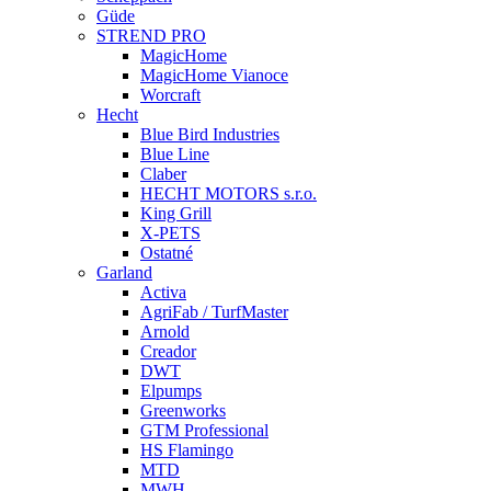
Güde
STREND PRO
MagicHome
MagicHome Vianoce
Worcraft
Hecht
Blue Bird Industries
Blue Line
Claber
HECHT MOTORS s.r.o.
King Grill
X-PETS
Ostatné
Garland
Activa
AgriFab / TurfMaster
Arnold
Creador
DWT
Elpumps
Greenworks
GTM Professional
HS Flamingo
MTD
MWH