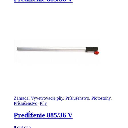
Záhrada
,
Vyvetvovacie píly
,
Príslušenstvo
,
Plotostrihy
,
Príslušenstvo
,
Píly
Predĺženie 885/36 V
0
out of 5