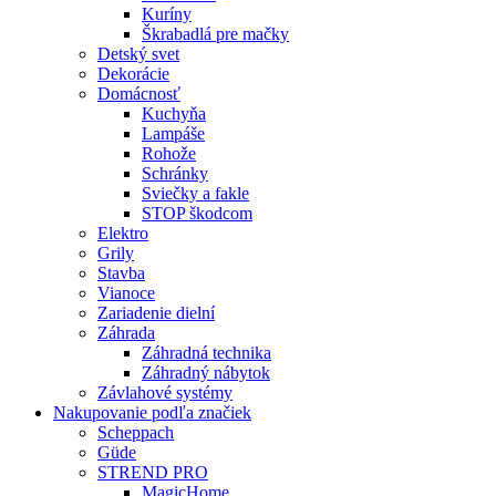
Kuríny
Škrabadlá pre mačky
Detský svet
Dekorácie
Domácnosť
Kuchyňa
Lampáše
Rohože
Schránky
Sviečky a fakle
STOP škodcom
Elektro
Grily
Stavba
Vianoce
Zariadenie dielní
Záhrada
Záhradná technika
Záhradný nábytok
Závlahové systémy
Nakupovanie podľa značiek
Scheppach
Güde
STREND PRO
MagicHome