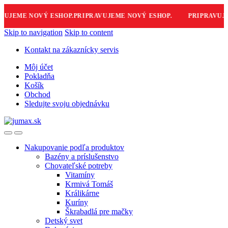
JEME NOVÝ ESHOP.
PRIPRAVUJEME NOVÝ ESHOP.
PRIPRAVUJEM
Skip to navigation
Skip to content
Kontakt na zákaznícky servis
Môj účet
Pokladňa
Košík
Obchod
Sledujte svoju objednávku
Nakupovanie podľa produktov
Bazény a príslušenstvo
Chovateľské potreby
Vitamíny
Krmivá Tomáš
Králikárne
Kuríny
Škrabadlá pre mačky
Detský svet