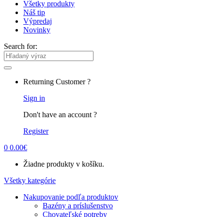
Všetky produkty
Náš tip
Výpredaj
Novinky
Search for:
Returning Customer ?
Sign in
Don't have an account ?
Register
0
0.00
€
Žiadne produkty v košíku.
Všetky kategórie
Nakupovanie podľa produktov
Bazény a príslušenstvo
Chovateľské potreby