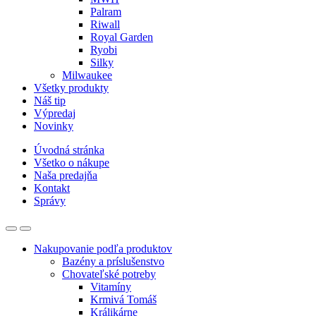
Palram
Riwall
Royal Garden
Ryobi
Silky
Milwaukee
Všetky produkty
Náš tip
Výpredaj
Novinky
Úvodná stránka
Všetko o nákupe
Naša predajňa
Kontakt
Správy
Nakupovanie podľa produktov
Bazény a príslušenstvo
Chovateľské potreby
Vitamíny
Krmivá Tomáš
Králikárne