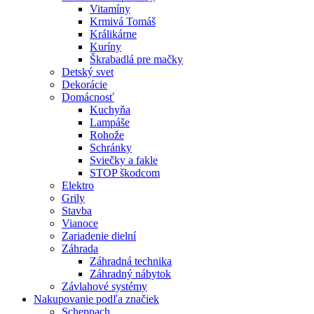
Vitamíny
Krmivá Tomáš
Králikárne
Kuríny
Škrabadlá pre mačky
Detský svet
Dekorácie
Domácnosť
Kuchyňa
Lampáše
Rohože
Schránky
Sviečky a fakle
STOP škodcom
Elektro
Grily
Stavba
Vianoce
Zariadenie dielní
Záhrada
Záhradná technika
Záhradný nábytok
Závlahové systémy
Nakupovanie podľa značiek
Scheppach