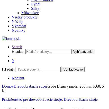
Ryobi
Silky
Milwaukee
Všetky produkty
Náš tip
Výpredaj
Novinky
Search
Hľadať:
Vyhľadávanie
0
Hľadať:
Vyhľadávanie
Kontakt
Domov
Drevoobrábacie stroje
Güde Brúsny papier 230 mm K60, 5
ks
Príslušenstvo pre drevoobrábacie stroje
,
Drevoobrábacie stroje