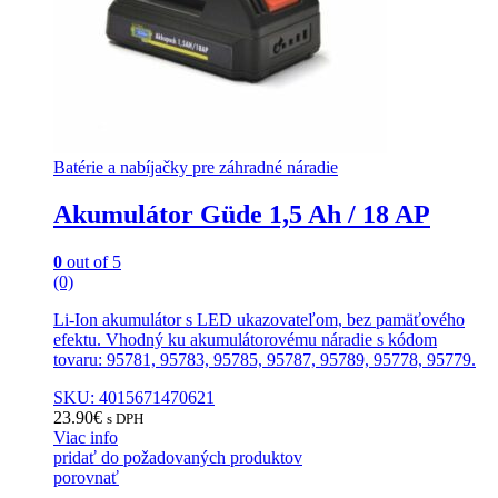
Batérie a nabíjačky pre záhradné náradie
Akumulátor Güde 1,5 Ah / 18 AP
0
out of 5
(0)
Li-Ion akumulátor s LED ukazovateľom, bez pamäťového
efektu. Vhodný ku akumulátorovému náradie s kódom
tovaru: 95781, 95783, 95785, 95787, 95789, 95778, 95779.
SKU: 4015671470621
23.90
€
s DPH
Viac info
pridať do požadovaných produktov
porovnať