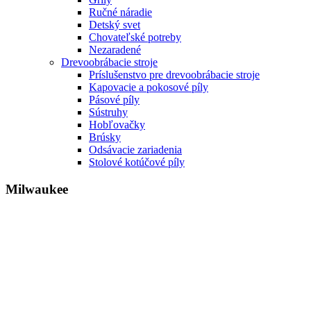
Ručné náradie
Detský svet
Chovateľské potreby
Nezaradené
Drevoobrábacie stroje
Príslušenstvo pre drevoobrábacie stroje
Kapovacie a pokosové píly
Pásové píly
Sústruhy
Hobľovačky
Brúsky
Odsávacie zariadenia
Stolové kotúčové píly
Milwaukee