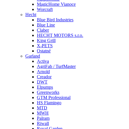
MagicHome Vianoce
Worcraft
Hecht
Blue Bird Industries
Blue Line
Claber
HECHT MOTORS s.r.o.
King Grill
X-PETS
Ostatné
Garland
Activa
AgriFab / TurfMaster
Arnold
Creador
DWT
Elpumps
Greenworks
GTM Professional
HS Flamingo
MTD
MWH
Palram
Riwall
Royal Garden