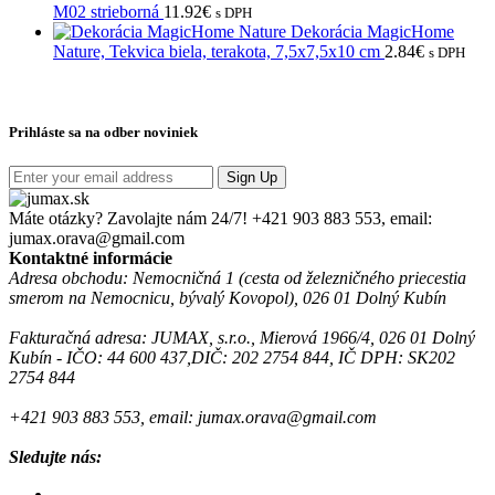
M02 strieborná
11.92
€
s DPH
Dekorácia MagicHome
Nature, Tekvica biela, terakota, 7,5x7,5x10 cm
2.84
€
s DPH
Prihláste sa na odber noviniek
Sign Up
Máte otázky? Zavolajte nám 24/7!
+421 903 883 553, email:
jumax.orava@gmail.com
Kontaktné informácie
Adresa obchodu: Nemocničná 1 (cesta od železničného priecestia
smerom na Nemocnicu, bývalý Kovopol), 026 01 Dolný Kubín
Fakturačná adresa: JUMAX, s.r.o., Mierová 1966/4, 026 01 Dolný
Kubín - IČO: 44 600 437,DIČ: 202 2754 844, IČ DPH: SK202
2754 844
+421 903 883 553, email: jumax.orava@gmail.com
Sledujte nás: