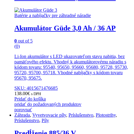
Batérie a nabíjačky pre záhradné náradie
Akumulátor Güde 3,0 Ah / 36 AP
0
out of 5
(0)
Li-Ion akumulátor s LED ukazovateľom stavu nabitia, bez
pamäťového efektu. Vhodný k akumulátorovému náradiu s
kódom tovaru: 95540, 95650, 95660, 95680, 95728, 95730,
95720, 95700, 95718. Vhodné nabíjačky s kódom tovaru
95670, 95675.
SKU: 4015671476685
138.00
€
s DPH
Pridať do košíka
pridať do požadovaných produktov
porovnať
Záhrada
,
Vyvetvovacie píly
,
Príslušenstvo
,
Plotostrihy
,
Príslušenstvo
,
Píly
Predĺženie 885/36 V