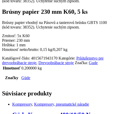
(kód tovaru: 38352). Uchytenie suchým zipsom.
Brúsny papier 230 mm K60, 5 ks
Brúsny papier vhodný na Pásovú a tanierovú brúsku GBTS 1100
(kód tovaru: 38352). Uchytenie suchým zipsom.
Zrnitosť: 5x K60
Priemer: 230 mm
Hrúbka: 1 mm
Hmotnosť netto/brutto: 0,15 kg/0,207 kg
Katalógové číslo:
4015671943170
Kategórie:
Príslušenstvo pre
drevoobrábacie stroje
,
Drevoobrábacie stroje
Značka:
Gude
Hmotnosť
0.200000 kg
Značky
Güde
Súvisiace produkty
Kompresory
,
Kompresory, pneumatické náradie