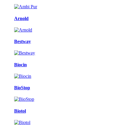
Arnold
Bestway
Biocin
BioStop
Biotol