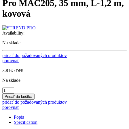
Pro MAC205, 35 mm, L-1,2 m,
kovová
Availability:
Na sklade
pridať do požadovaných produktov
porovnať
3.81
€
s DPH
Na sklade
Hadica
sacia
Pridať do košíka
na
pridať do požadovaných produktov
vysávač
porovnať
Strend
Pro
Popis
MAC205,
Specification
35