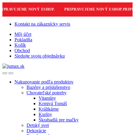
PRAVUJEME NOVÝ ESHOP.
PRIPRAVUJEME NOVÝ ESHOP.
PRIPRAV
Skip
Skip
Kontakt na zákaznícky servis
to
to
Môj účet
navigation
content
Pokladňa
Košík
Obchod
Sledujte svoju objednávku
Nakupovanie podľa produktov
Bazény a príslušenstvo
Chovateľské potreby
Vitamíny
Krmivá Tomáš
Králikárne
Kuríny
Škrabadlá pre mačky
Detský svet
Dekorácie