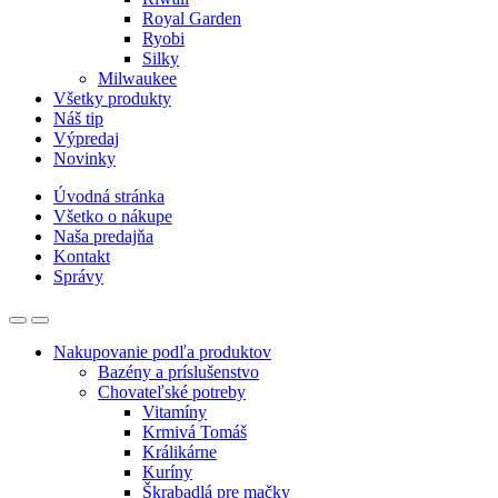
Royal Garden
Ryobi
Silky
Milwaukee
Všetky produkty
Náš tip
Výpredaj
Novinky
Úvodná stránka
Všetko o nákupe
Naša predajňa
Kontakt
Správy
Nakupovanie podľa produktov
Bazény a príslušenstvo
Chovateľské potreby
Vitamíny
Krmivá Tomáš
Králikárne
Kuríny
Škrabadlá pre mačky