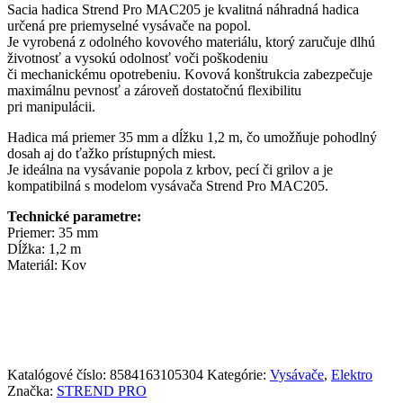
mm,
Sacia hadica Strend Pro MAC205 je kvalitná náhradná hadica
L-
určená pre priemyselné vysávače na popol.
1,2
Je vyrobená z odolného kovového materiálu, ktorý zaručuje dlhú
m,
životnosť a vysokú odolnosť voči poškodeniu
kovová
či mechanickému opotrebeniu. Kovová konštrukcia zabezpečuje
quantity
maximálnu pevnosť a zároveň dostatočnú flexibilitu
pri manipulácii.
Hadica má priemer 35 mm a dĺžku 1,2 m, čo umožňuje pohodlný
dosah aj do ťažko prístupných miest.
Je ideálna na vysávanie popola z krbov, pecí či grilov a je
kompatibilná s modelom vysávača Strend Pro MAC205.
Technické parametre:
Priemer: 35 mm
Dĺžka: 1,2 m
Materiál: Kov
Katalógové číslo:
8584163105304
Kategórie:
Vysávače
,
Elektro
Značka:
STREND PRO