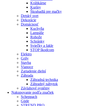
Králikárne
Kuríny
Škrabadlá pre mačky
Detský svet
Dekorácie
Domácnosť
Kuchyňa
Lampáše
Rohože
Schránky
Sviečky a fakle
STOP škodcom
Elektro
Grily
Stavba
Vianoce
Zariadenie dielní
Záhrada
Záhradná technika
Záhradný nábytok
Závlahové systémy
Nakupovanie podľa značiek
Scheppach
Güde
STREND PRO