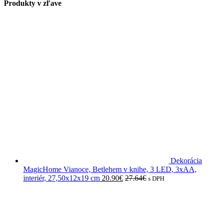
Produkty v zľave
Dekorácia
MagicHome Vianoce, Betlehem v knihe, 3 LED, 3xAA,
interiér, 27,50x12x19 cm
20.90
€
27.64
€
s DPH