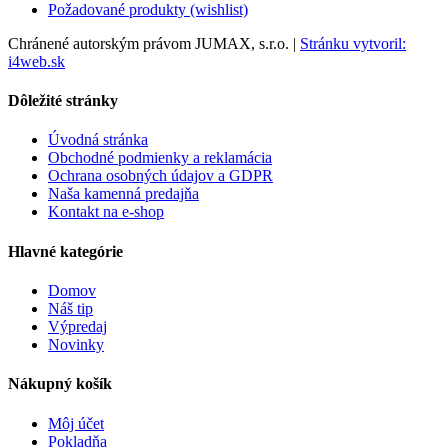
Požadované produkty (wishlist)
Chránené autorským právom JUMAX, s.r.o. |
Stránku vytvoril:
i4web.sk
Dôležité stránky
Úvodná stránka
Obchodné podmienky a reklamácia
Ochrana osobných údajov a GDPR
Naša kamenná predajňa
Kontakt na e-shop
Hlavné kategórie
Domov
Náš tip
Výpredaj
Novinky
Nákupný košík
Môj účet
Pokladňa