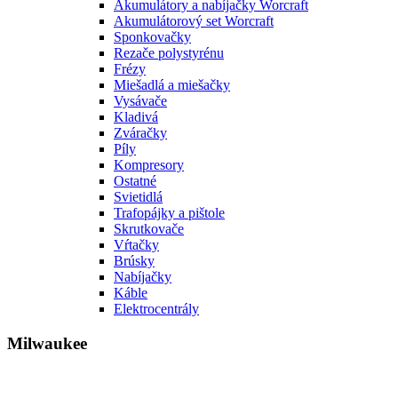
Akumulátory a nabíjačky Worcraft
Akumulátorový set Worcraft
Sponkovačky
Rezače polystyrénu
Frézy
Miešadlá a miešačky
Vysávače
Kladivá
Zváračky
Píly
Kompresory
Ostatné
Svietidlá
Trafopájky a pištole
Skrutkovače
Vŕtačky
Brúsky
Nabíjačky
Káble
Elektrocentrály
Milwaukee