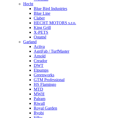
Hecht
Blue Bird Industries
Blue Line
Claber
HECHT MOTORS s.r.o.
King Grill
X-PETS
Ostatné
Garland
Activa
AgriFab / TurfMaster
Arnold
Creador
DWT
Elpumps
Greenworks
GTM Professional
HS Flamingo
MTD
MWH
Palram
Riwall
Royal Garden
Ryobi
Silky