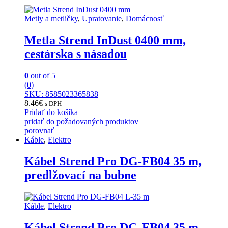
Metly a metličky
,
Upratovanie
,
Domácnosť
Metla Strend InDust 0400 mm,
cestárska s násadou
0
out of 5
(0)
SKU: 8585023365838
8.46
€
s DPH
Pridať do košíka
pridať do požadovaných produktov
porovnať
Káble
,
Elektro
Kábel Strend Pro DG-FB04 35 m,
predlžovací na bubne
Káble
,
Elektro
Kábel Strend Pro DG-FB04 35 m,