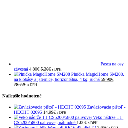
Pasca na osy
závesná
4.80
€
5.30
€
s DPH
Plnička MagicHome SM208,
na klobásy a jaternice, horizontálna, 4 kg, ručná
59.90
€
78.72
€
s DPH
Najlepšie hodnotené
Zavlažovacia pištoľ -
HECHT 02095
14.99
€
s DPH
Veko nádrže TT-
CS5200/5800 palivovej, náhradné
1.00
€
s DPH
Uhlík Worcraft RB16-45, diel 72
2.65
€
s DPH