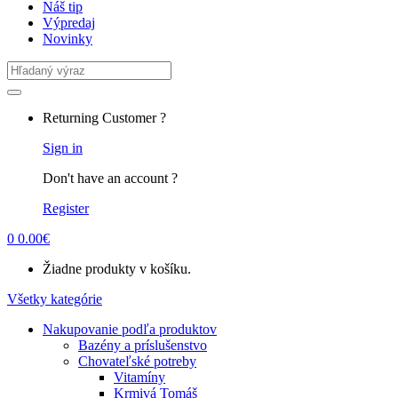
Náš tip
Výpredaj
Novinky
Search
for:
Returning Customer ?
Sign in
Don't have an account ?
Register
0
0.00
€
Žiadne produkty v košíku.
Všetky kategórie
Nakupovanie podľa produktov
Bazény a príslušenstvo
Chovateľské potreby
Vitamíny
Krmivá Tomáš