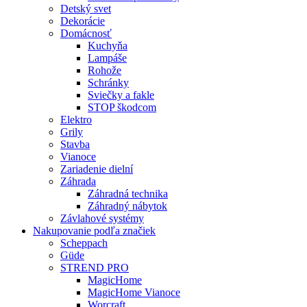
Detský svet
Dekorácie
Domácnosť
Kuchyňa
Lampáše
Rohože
Schránky
Sviečky a fakle
STOP škodcom
Elektro
Grily
Stavba
Vianoce
Zariadenie dielní
Záhrada
Záhradná technika
Záhradný nábytok
Závlahové systémy
Nakupovanie podľa značiek
Scheppach
Güde
STREND PRO
MagicHome
MagicHome Vianoce
Worcraft