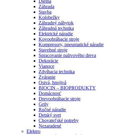
Dielňa
Záhrada
Stavba
Kolobežky
Záhradný nábytok
Záhradná technika
Elektrické náradie
Kovoobrábacie stroje
Kompresory, pneumatické náradie
Stavebné stroje
Spracovanie palivového dreva
Dekorácie
Vianoce
Zdvíhacia technika
Zváranie
Osivá, hnojivá
BIOCIN – BIOPRODUKTY
Domácnosť
Drevoobrábacie stroje
Grily
Ručné náradie
Detský svet
Chovateľské potreby
Nezaradené
Elektro