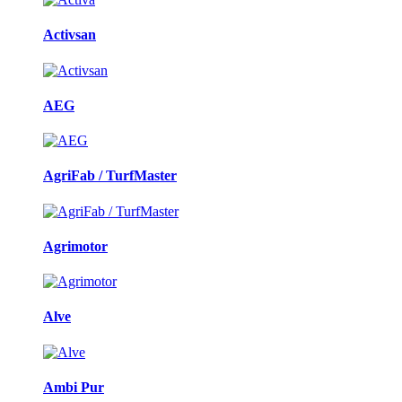
Activsan
AEG
AgriFab / TurfMaster
Agrimotor
Alve
Ambi Pur