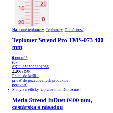
Nástenné teplomery
,
Teplomery
,
Domácnosť
Teplomer Strend Pro TMS-073 400
mm
0
out of 5
(0)
SKU: 8585023391066
2.20
€
s DPH
Pridať do košíka
pridať do požadovaných produktov
porovnať
Metly a metličky
,
Upratovanie
,
Domácnosť
Metla Strend InDust 0400 mm,
cestárska s násadou