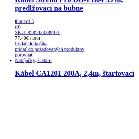
predlžovací na bubne
0
out of 5
(0)
SKU: 8585023389971
77.49
€
s DPH
Pridať do košíka
pridať do požadovaných produktov
porovnať
Nabíjačky
,
Elektro
Kábel CA1201 200A, 2,4m, štartovací