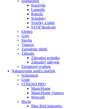
Domácnosť
Kuchyňa
Lampáše
Rohože
Schránky
Sviečky a fakle
STOP škodcom
Elektro
Grily
Stavba
Vianoce
Zariadenie dielní
Záhrada
Záhradná technika
Záhradný nábytok
Závlahové systémy
Nakupovanie podľa značiek
Scheppach
Güde
STREND PRO
MagicHome
MagicHome Vianoce
Worcraft
Hecht
Blue Bird Industries