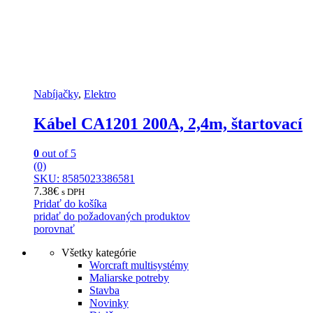
Nabíjačky
,
Elektro
Kábel CA1201 200A, 2,4m, štartovací
0
out of 5
(0)
SKU: 8585023386581
7.38
€
s DPH
Pridať do košíka
pridať do požadovaných produktov
porovnať
Všetky kategórie
Worcraft multisystémy
Maliarske potreby
Stavba
Novinky