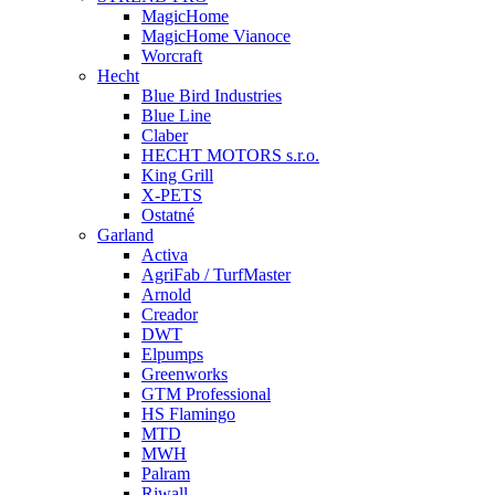
MagicHome
MagicHome Vianoce
Worcraft
Hecht
Blue Bird Industries
Blue Line
Claber
HECHT MOTORS s.r.o.
King Grill
X-PETS
Ostatné
Garland
Activa
AgriFab / TurfMaster
Arnold
Creador
DWT
Elpumps
Greenworks
GTM Professional
HS Flamingo
MTD
MWH
Palram
Riwall