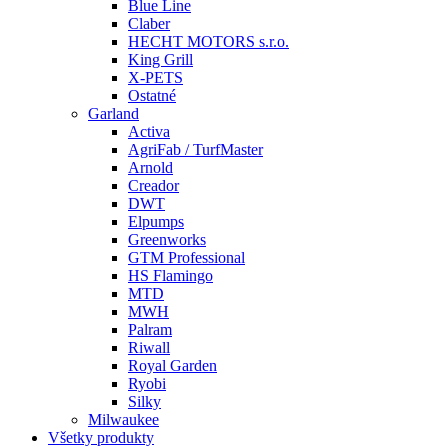
Blue Line
Claber
HECHT MOTORS s.r.o.
King Grill
X-PETS
Ostatné
Garland
Activa
AgriFab / TurfMaster
Arnold
Creador
DWT
Elpumps
Greenworks
GTM Professional
HS Flamingo
MTD
MWH
Palram
Riwall
Royal Garden
Ryobi
Silky
Milwaukee
Všetky produkty