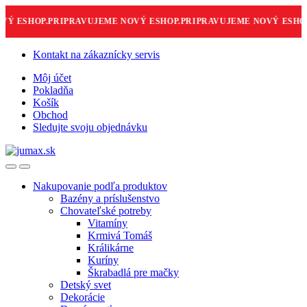
 ESHOP.
PRIPRAVUJEME NOVÝ ESHOP.
PRIPRAVUJEME NOVÝ ESHOP.
Skip
Skip
Kontakt na zákaznícky servis
to
to
Môj účet
navigation
content
Pokladňa
Košík
Obchod
Sledujte svoju objednávku
Nakupovanie podľa produktov
Bazény a príslušenstvo
Chovateľské potreby
Vitamíny
Krmivá Tomáš
Králikárne
Kuríny
Škrabadlá pre mačky
Detský svet
Dekorácie