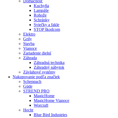
Domácnosť
Kuchyňa
Lampáše
Rohože
Schránky
Sviečky a fakle
STOP škodcom
Elektro
Grily
Stavba
Vianoce
Zariadenie dielní
Záhrada
Záhradná technika
Záhradný nábytok
Závlahové systémy
Nakupovanie podľa značiek
Scheppach
Güde
STREND PRO
MagicHome
MagicHome Vianoce
Worcraft
Hecht
Blue Bird Industries