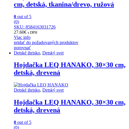
cm, detská, tkanina/drevo, ružová
0
out of 5
(0)
SKU: 8584163031726
27.60
€
s DPH
Viac info
pridať do požadovaných produktov
porovnať
Detské ihrisko
,
Detský svet
Hojdačka LEQ HANAKO, 30×30 cm,
detská, drevená
Detské ihrisko
,
Detský svet
Hojdačka LEQ HANAKO, 30×30 cm,
detská, drevená
0
out of 5
(0)