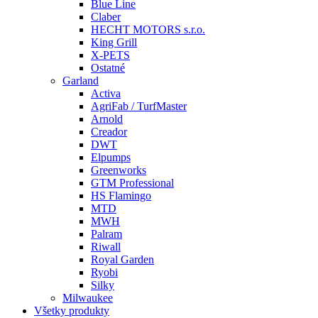
Blue Line
Claber
HECHT MOTORS s.r.o.
King Grill
X-PETS
Ostatné
Garland
Activa
AgriFab / TurfMaster
Arnold
Creador
DWT
Elpumps
Greenworks
GTM Professional
HS Flamingo
MTD
MWH
Palram
Riwall
Royal Garden
Ryobi
Silky
Milwaukee
Všetky produkty