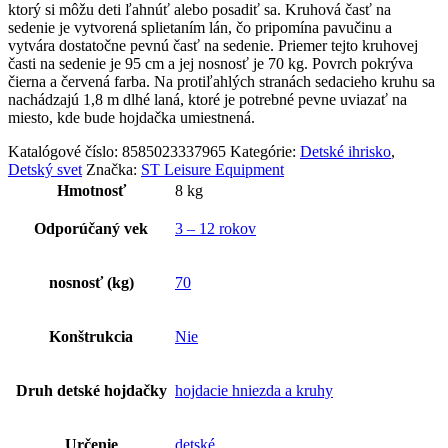
ktorý si môžu deti ľahnúť alebo posadiť sa. Kruhová časť na
sedenie je vytvorená splietaním lán, čo pripomína pavučinu a
vytvára dostatočne pevnú časť na sedenie. Priemer tejto kruhovej
časti na sedenie je 95 cm a jej nosnosť je 70 kg. Povrch pokrýva
čierna a červená farba. Na protiľahlých stranách sedacieho kruhu sa
nachádzajú 1,8 m dlhé laná, ktoré je potrebné pevne uviazať na
miesto, kde bude hojdačka umiestnená.
Katalógové číslo:
8585023337965
Kategórie:
Detské ihrisko
,
Detský svet
Značka:
ST Leisure Equipment
Hmotnosť
8 kg
Odporúčaný vek
3 – 12 rokov
nosnosť (kg)
70
Konštrukcia
Nie
Druh detské hojdačky
hojdacie hniezda a kruhy
Určenie
detské