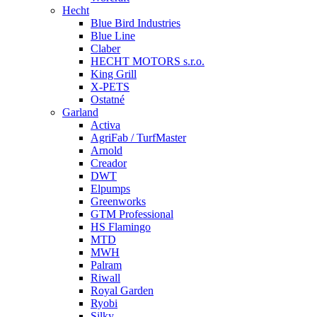
Hecht
Blue Bird Industries
Blue Line
Claber
HECHT MOTORS s.r.o.
King Grill
X-PETS
Ostatné
Garland
Activa
AgriFab / TurfMaster
Arnold
Creador
DWT
Elpumps
Greenworks
GTM Professional
HS Flamingo
MTD
MWH
Palram
Riwall
Royal Garden
Ryobi
Silky