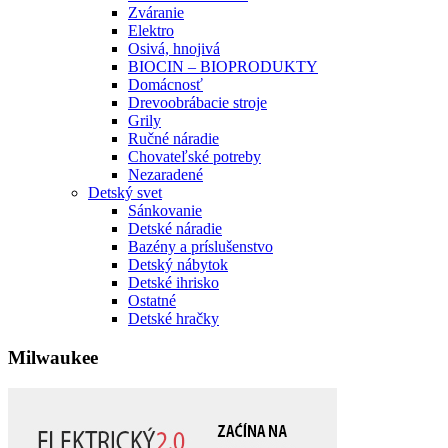
Zváranie
Elektro
Osivá, hnojivá
BIOCIN – BIOPRODUKTY
Domácnosť
Drevoobrábacie stroje
Grily
Ručné náradie
Chovateľské potreby
Nezaradené
Detský svet
Sánkovanie
Detské náradie
Bazény a príslušenstvo
Detský nábytok
Detské ihrisko
Ostatné
Detské hračky
Milwaukee