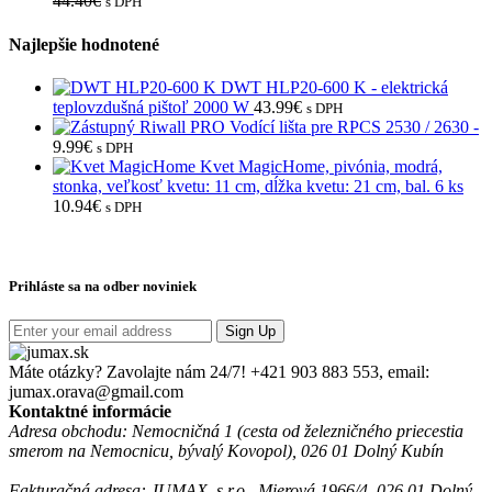
44.40
€
s DPH
Najlepšie hodnotené
DWT HLP20-600 K - elektrická
teplovzdušná pištoľ 2000 W
43.99
€
s DPH
Riwall PRO Vodící lišta pre RPCS 2530 / 2630 -
9.99
€
s DPH
Kvet MagicHome, pivónia, modrá,
stonka, veľkosť kvetu: 11 cm, dĺžka kvetu: 21 cm, bal. 6 ks
10.94
€
s DPH
Prihláste sa na odber noviniek
Sign Up
Máte otázky? Zavolajte nám 24/7!
+421 903 883 553, email:
jumax.orava@gmail.com
Kontaktné informácie
Adresa obchodu: Nemocničná 1 (cesta od železničného priecestia
smerom na Nemocnicu, bývalý Kovopol), 026 01 Dolný Kubín
Fakturačná adresa: JUMAX, s.r.o., Mierová 1966/4, 026 01 Dolný