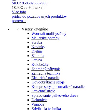
SKU: 8585023337903
18.90
€
22.76
€
s DPH
Viac info
pridať do požadovaných produktov
porovnať
Všetky kategórie
Worcraft multisystémy
Maliarske potreby
Stavba
Novinky
Dielňa
Záhrada
Stavba
Kolobežky
Záhradný nábytok
Záhradná technika
Elektrické náradie
Kovoobrábacie stroje
Kompresory, pneumatické náradie
Stavebné stroje
Spracovanie palivového dreva
Dekorácie
Vianoce
Zdvíhacia technika