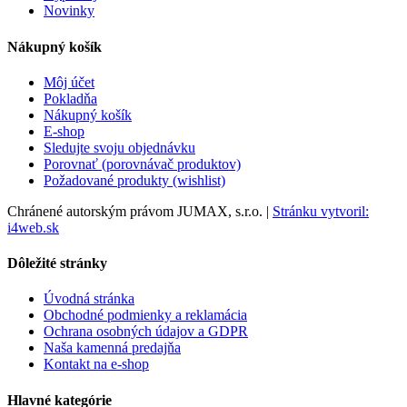
Novinky
Nákupný košík
Môj účet
Pokladňa
Nákupný košík
E-shop
Sledujte svoju objednávku
Porovnať (porovnávač produktov)
Požadované produkty (wishlist)
Chránené autorským právom JUMAX, s.r.o. |
Stránku vytvoril:
i4web.sk
Dôležité stránky
Úvodná stránka
Obchodné podmienky a reklamácia
Ochrana osobných údajov a GDPR
Naša kamenná predajňa
Kontakt na e-shop
Hlavné kategórie