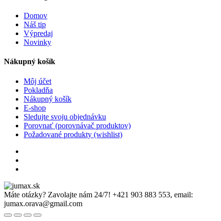
Domov
Náš tip
Výpredaj
Novinky
Nákupný košík
Môj účet
Pokladňa
Nákupný košík
E-shop
Sledujte svoju objednávku
Porovnať (porovnávač produktov)
Požadované produkty (wishlist)
Máte otázky? Zavolajte nám 24/7!
+421 903 883 553, email:
jumax.orava@gmail.com