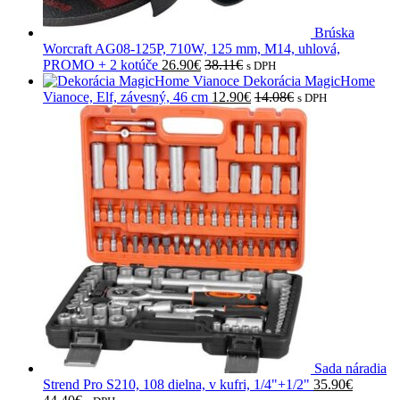
Brúska
Worcraft AG08-125P, 710W, 125 mm, M14, uhlová,
PROMO + 2 kotúče
26.90
€
38.11
€
s DPH
Dekorácia MagicHome
Vianoce, Elf, závesný, 46 cm
12.90
€
14.08
€
s DPH
Sada náradia
Strend Pro S210, 108 dielna, v kufri, 1/4"+1/2"
35.90
€