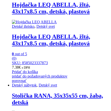
Hojdačka LEQ ABELLA, žltá,
43x17x8.5 cm, detská, plastová
Detské ihrisko
,
Detský svet
Hojdačka LEQ ABELLA, žltá,
43x17x8.5 cm, detská, plastová
0
out of 5
(0)
SKU: 8585023337873
7.38
€
s DPH
Pridať do košíka
pridať do požadovaných produktov
porovnať
Detský nábytok
,
Detský svet
Stolička RANA, 35x35x55 cm, žaba,
detská