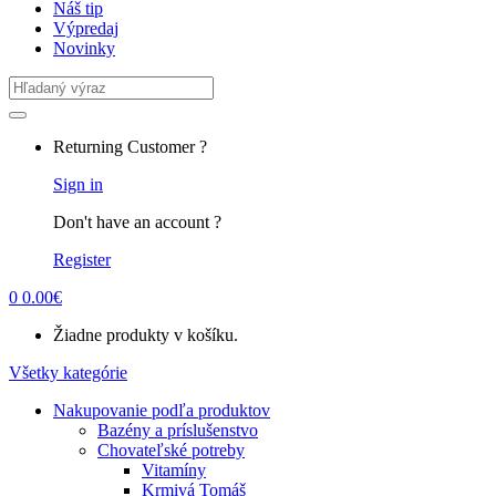
Náš tip
Výpredaj
Novinky
Search
for:
Returning Customer ?
Sign in
Don't have an account ?
Register
0
0.00
€
Žiadne produkty v košíku.
Všetky kategórie
Nakupovanie podľa produktov
Bazény a príslušenstvo
Chovateľské potreby
Vitamíny
Krmivá Tomáš