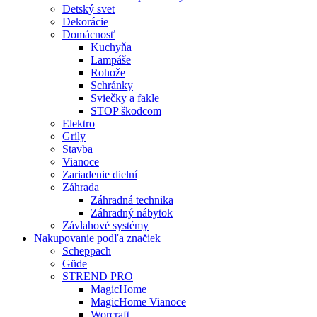
Detský svet
Dekorácie
Domácnosť
Kuchyňa
Lampáše
Rohože
Schránky
Sviečky a fakle
STOP škodcom
Elektro
Grily
Stavba
Vianoce
Zariadenie dielní
Záhrada
Záhradná technika
Záhradný nábytok
Závlahové systémy
Nakupovanie podľa značiek
Scheppach
Güde
STREND PRO
MagicHome
MagicHome Vianoce
Worcraft