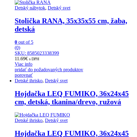
Detský nábytok
,
Detský svet
Stolička RANA, 35x35x55 cm, žaba,
detská
0
out of 5
(0)
SKU: 8585023338399
11.69
€
s DPH
Viac info
pridať do požadovaných produktov
porovnať
Detské ihrisko
,
Detský svet
Hojdačka LEQ FUMIKO, 36x24x45
cm, detská, tkanina/drevo, ružová
Detské ihrisko
,
Detský svet
Hojdačka LEQ FUMIKO, 36x24x45