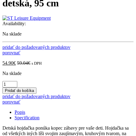
detská, 95 cm
Availability:
Na sklade
pridať do požadovaných produktov
porovnať
54.90
€
59.04
€
s DPH
Na sklade
Hojdačka
LEQ
Pridať do košíka
ARACHNE,
pridať do požadovaných produktov
detská,
porovnať
95
cm
Popis
quantity
Specification
Detská hojdačka ponúka kopec zábavy pre vaše deti. Hojdačka sa
od všetkých iných líši svojim zaujímavým, kruhovým tvarom, na