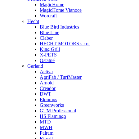
MagicHome
MagicHome Vianoce
Worcraft
Hecht
Blue Bird Industries
Blue Line
Claber
HECHT MOTORS s.r.o.
King Grill
X-PETS
Ostatné
Garland
Activa
AgriFab / TurfMaster
Arnold
Creador
DWT
Elpumps
Greenworks
GTM Professional
HS Flamingo
MTD
MWH
Palram
Riwall