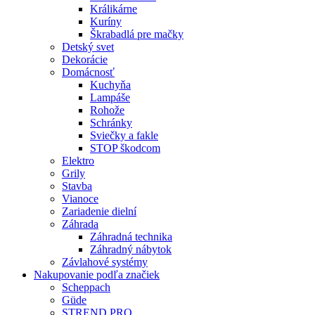
Králikárne
Kuríny
Škrabadlá pre mačky
Detský svet
Dekorácie
Domácnosť
Kuchyňa
Lampáše
Rohože
Schránky
Sviečky a fakle
STOP škodcom
Elektro
Grily
Stavba
Vianoce
Zariadenie dielní
Záhrada
Záhradná technika
Záhradný nábytok
Závlahové systémy
Nakupovanie podľa značiek
Scheppach
Güde
STREND PRO