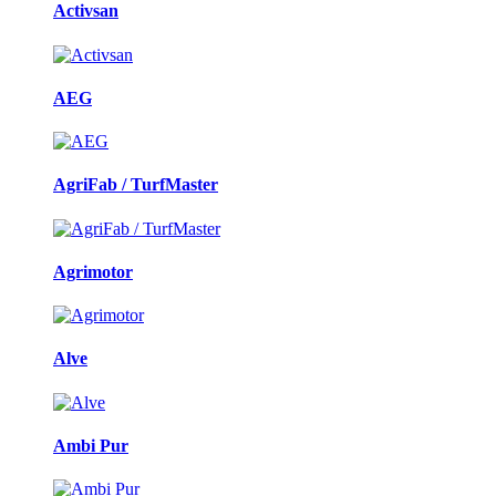
Activsan
AEG
AgriFab / TurfMaster
Agrimotor
Alve
Ambi Pur