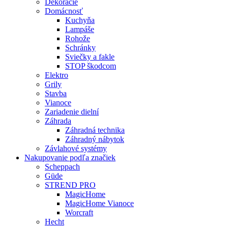
Dekorácie
Domácnosť
Kuchyňa
Lampáše
Rohože
Schránky
Sviečky a fakle
STOP škodcom
Elektro
Grily
Stavba
Vianoce
Zariadenie dielní
Záhrada
Záhradná technika
Záhradný nábytok
Závlahové systémy
Nakupovanie podľa značiek
Scheppach
Güde
STREND PRO
MagicHome
MagicHome Vianoce
Worcraft
Hecht