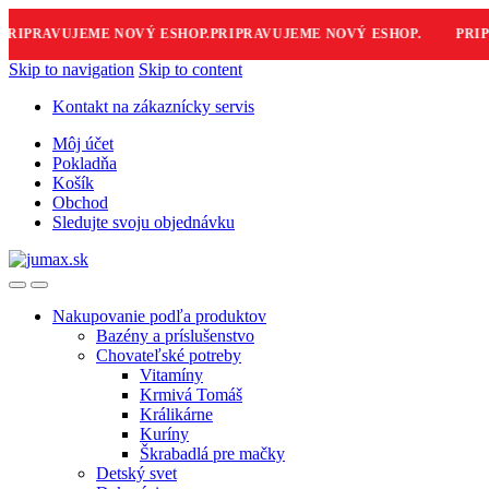
IPRAVUJEME NOVÝ ESHOP.
PRIPRAVUJEME NOVÝ ESHOP.
PRIPR
Skip to navigation
Skip to content
Kontakt na zákaznícky servis
Môj účet
Pokladňa
Košík
Obchod
Sledujte svoju objednávku
Nakupovanie podľa produktov
Bazény a príslušenstvo
Chovateľské potreby
Vitamíny
Krmivá Tomáš
Králikárne
Kuríny
Škrabadlá pre mačky
Detský svet