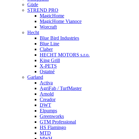
Güde
STREND PRO
MagicHome
MagicHome Vianoce
Worcraft
Hecht
Blue Bird Industries
Blue Line
Claber
HECHT MOTORS s.r.o.
King Grill
X-PETS
Ostatné
Garland
Activa
AgriFab / TurfMaster
Arnold
Creador
DWT
Elpumps
Greenworks
GTM Professional
HS Flamingo
MTD
MWH