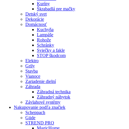
Kuríny
Škrabadlá pre mačky
Detský svet
Dekorácie
Domácnosť
Kuchyňa
Lampáše
Rohože
Schránky
Sviečky a fakle
STOP škodcom
Elektro
Grily
Stavba
Vianoce
Zariadenie dielní
Záhrada
Záhradná technika
Záhradný nábytok
Závlahové systémy
Nakupovanie podľa značiek
Scheppach
Güde
STREND PRO
MagicHome