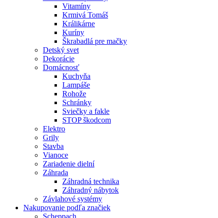
Vitamíny
Krmivá Tomáš
Králikárne
Kuríny
Škrabadlá pre mačky
Detský svet
Dekorácie
Domácnosť
Kuchyňa
Lampáše
Rohože
Schránky
Sviečky a fakle
STOP škodcom
Elektro
Grily
Stavba
Vianoce
Zariadenie dielní
Záhrada
Záhradná technika
Záhradný nábytok
Závlahové systémy
Nakupovanie podľa značiek
Scheppach