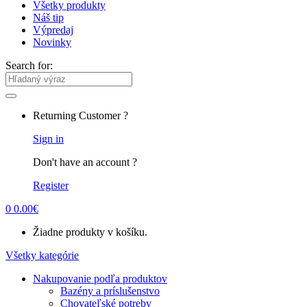
Všetky produkty
Náš tip
Výpredaj
Novinky
Search for:
Returning Customer ?
Sign in
Don't have an account ?
Register
0
0.00
€
Žiadne produkty v košíku.
Všetky kategórie
Nakupovanie podľa produktov
Bazény a príslušenstvo
Chovateľské potreby