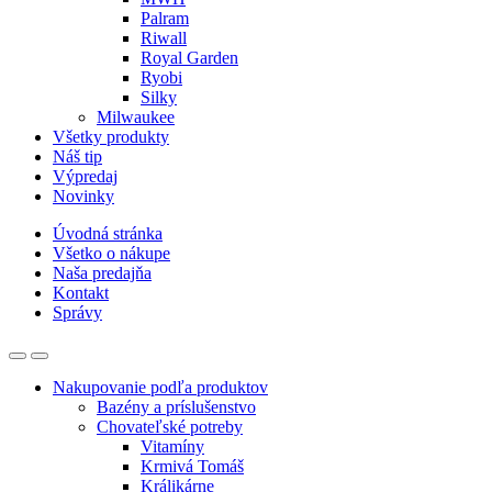
Palram
Riwall
Royal Garden
Ryobi
Silky
Milwaukee
Všetky produkty
Náš tip
Výpredaj
Novinky
Úvodná stránka
Všetko o nákupe
Naša predajňa
Kontakt
Správy
Nakupovanie podľa produktov
Bazény a príslušenstvo
Chovateľské potreby
Vitamíny
Krmivá Tomáš
Králikárne