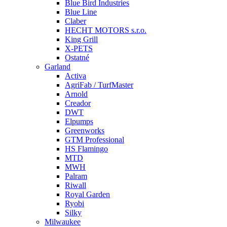
Blue Bird Industries
Blue Line
Claber
HECHT MOTORS s.r.o.
King Grill
X-PETS
Ostatné
Garland
Activa
AgriFab / TurfMaster
Arnold
Creador
DWT
Elpumps
Greenworks
GTM Professional
HS Flamingo
MTD
MWH
Palram
Riwall
Royal Garden
Ryobi
Silky
Milwaukee