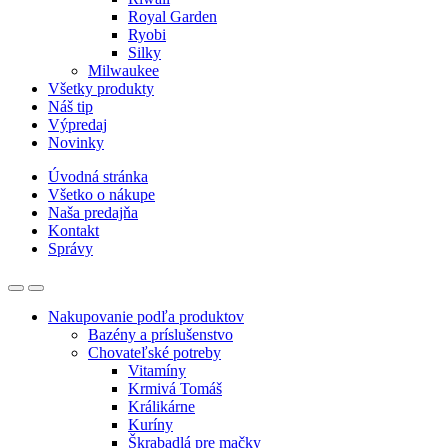
Royal Garden
Ryobi
Silky
Milwaukee
Všetky produkty
Náš tip
Výpredaj
Novinky
Úvodná stránka
Všetko o nákupe
Naša predajňa
Kontakt
Správy
Nakupovanie podľa produktov
Bazény a príslušenstvo
Chovateľské potreby
Vitamíny
Krmivá Tomáš
Králikárne
Kuríny
Škrabadlá pre mačky