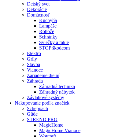
Detský svet
Dekorácie
Domácnosť
Kuchyňa
Lampáše
Rohože
Schránky
Sviečky a fakle
STOP škodcom
Elektro
Grily
Stavba
Vianoce
Zariadenie dielní
Záhrada
Záhradná technika
Záhradný nábytok
Závlahové systémy
Nakupovanie podľa značiek
Scheppach
Güde
STREND PRO
MagicHome
MagicHome Vianoce
Worcraft