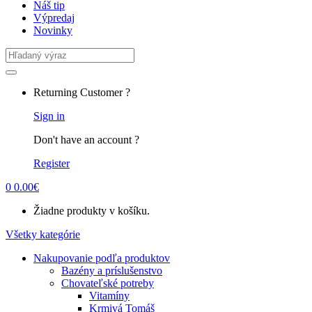
Náš tip
Výpredaj
Novinky
Search
for:
Returning Customer ?
Sign in
Don't have an account ?
Register
0
0.00
€
Žiadne produkty v košíku.
Všetky kategórie
Nakupovanie podľa produktov
Bazény a príslušenstvo
Chovateľské potreby
Vitamíny
Krmivá Tomáš