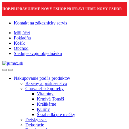
OP.
PRIPRAVUJEME NOVÝ ESHOP.
PRIPRAVUJEME NOVÝ ESHOP.
Skip
Skip
Kontakt na zákaznícky servis
to
to
Môj účet
navigation
content
Pokladňa
Košík
Obchod
Sledujte svoju objednávku
Nakupovanie podľa produktov
Bazény a príslušenstvo
Chovateľské potreby
Vitamíny
Krmivá Tomáš
Králikárne
Kuríny
Škrabadlá pre mačky
Detský svet
Dekorácie