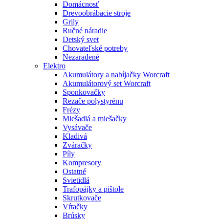
Domácnosť
Drevoobrábacie stroje
Grily
Ručné náradie
Detský svet
Chovateľské potreby
Nezaradené
Elektro
Akumulátory a nabíjačky Worcraft
Akumulátorový set Worcraft
Sponkovačky
Rezače polystyrénu
Frézy
Miešadlá a miešačky
Vysávače
Kladivá
Zváračky
Píly
Kompresory
Ostatné
Svietidlá
Trafopájky a pištole
Skrutkovače
Vŕtačky
Brúsky