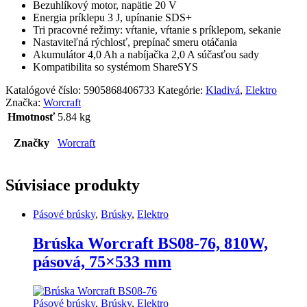
Bezuhlíkový motor, napätie 20 V
Energia príklepu 3 J, upínanie SDS+
Tri pracovné režimy: vŕtanie, vŕtanie s príklepom, sekanie
Nastaviteľná rýchlosť, prepínač smeru otáčania
Akumulátor 4,0 Ah a nabíjačka 2,0 A súčasťou sady
Kompatibilita so systémom ShareSYS
Katalógové číslo:
5905868406733
Kategórie:
Kladivá
,
Elektro
Značka:
Worcraft
Hmotnosť
5.84 kg
Značky
Worcraft
Súvisiace produkty
Pásové brúsky
,
Brúsky
,
Elektro
Brúska Worcraft BS08-76, 810W,
pásová, 75×533 mm
Pásové brúsky
,
Brúsky
,
Elektro