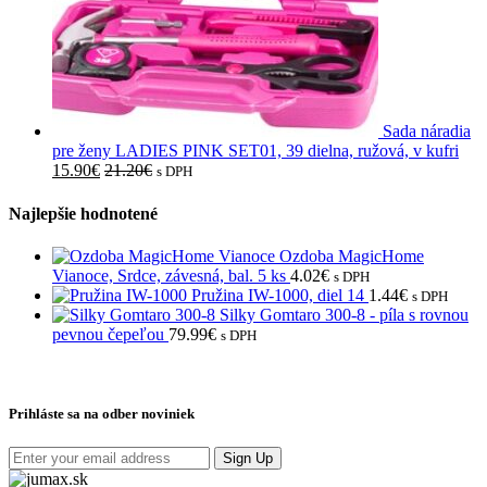
Sada náradia
pre ženy LADIES PINK SET01, 39 dielna, ružová, v kufri
15.90
€
21.20
€
s DPH
Najlepšie hodnotené
Ozdoba MagicHome
Vianoce, Srdce, závesná, bal. 5 ks
4.02
€
s DPH
Pružina IW-1000, diel 14
1.44
€
s DPH
Silky Gomtaro 300-8 - píla s rovnou
pevnou čepeľou
79.99
€
s DPH
Prihláste sa na odber noviniek
Sign Up