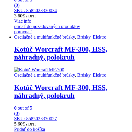
(0)
SKU: 8585023330034
3.60
€
s DPH
Viac info
pridať do požadovaných produktov
porovnať
Oscilačné a multifunkčné brúsky
,
Brúsky
,
Elektro
Kotúč Worcraft MF-300, HSS,
náhradný, polokruh
Oscilačné a multifunkčné brúsky
,
Brúsky
,
Elektro
Kotúč Worcraft MF-300, HSS,
náhradný, polokruh
0
out of 5
(0)
SKU: 8585023330027
5.60
€
s DPH
Pridať do košíka