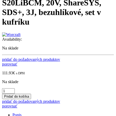
S20LiBCM, 20V, ShareSYS,
SDS+, 3J, bezuhlíkové, set v
kufríku
Availability:
Na sklade
pridať do požadovaných produktov
porovnať
111.93
€
s DPH
Na sklade
Kladivo
Worcraft
Pridať do košíka
CRH-
pridať do požadovaných produktov
S20LiBCM,
porovnať
20V,
ShareSYS,
Popis