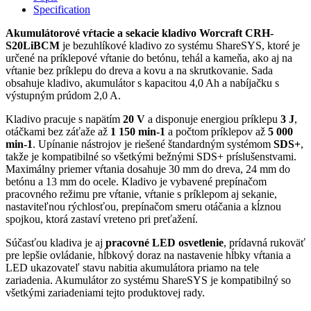
SDS+,
Specification
3J,
bezuhlíkové,
Akumulátorové vŕtacie a sekacie kladivo Worcraft CRH-
set
S20LiBCM
je bezuhlíkové kladivo zo systému ShareSYS, ktoré je
v
určené na príklepové vŕtanie do betónu, tehál a kameňa, ako aj na
kufríku
vŕtanie bez príklepu do dreva a kovu a na skrutkovanie. Sada
quantity
obsahuje kladivo, akumulátor s kapacitou 4,0 Ah a nabíjačku s
výstupným prúdom 2,0 A.
Kladivo pracuje s napätím
20 V
a disponuje energiou príklepu
3 J
,
otáčkami bez záťaže až
1 150 min-1
a počtom príklepov až
5 000
min-1
. Upínanie nástrojov je riešené štandardným systémom
SDS+
,
takže je kompatibilné so všetkými bežnými SDS+ príslušenstvami.
Maximálny priemer vŕtania dosahuje 30 mm do dreva, 24 mm do
betónu a 13 mm do ocele. Kladivo je vybavené prepínačom
pracovného režimu pre vŕtanie, vŕtanie s príklepom aj sekanie,
nastaviteľnou rýchlosťou, prepínačom smeru otáčania a kĺznou
spojkou, ktorá zastaví vreteno pri preťažení.
Súčasťou kladiva je aj
pracovné LED osvetlenie
, prídavná rukoväť
pre lepšie ovládanie, hĺbkový doraz na nastavenie hĺbky vŕtania a
LED ukazovateľ stavu nabitia akumulátora priamo na tele
zariadenia. Akumulátor zo systému ShareSYS je kompatibilný so
všetkými zariadeniami tejto produktovej rady.