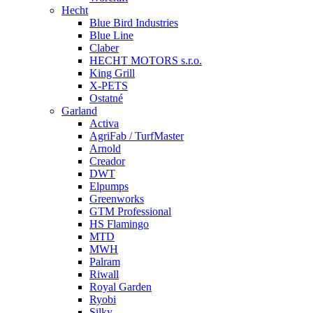
Hecht
Blue Bird Industries
Blue Line
Claber
HECHT MOTORS s.r.o.
King Grill
X-PETS
Ostatné
Garland
Activa
AgriFab / TurfMaster
Arnold
Creador
DWT
Elpumps
Greenworks
GTM Professional
HS Flamingo
MTD
MWH
Palram
Riwall
Royal Garden
Ryobi
Silky