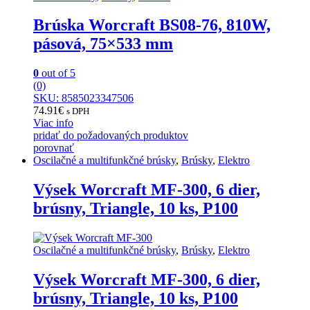
Brúska Worcraft BS08-76, 810W,
pásová, 75×533 mm
0
out of 5
(0)
SKU: 8585023347506
74.91
€
s DPH
Viac info
pridať do požadovaných produktov
porovnať
Oscilačné a multifunkčné brúsky
,
Brúsky
,
Elektro
Výsek Worcraft MF-300, 6 dier,
brúsny, Triangle, 10 ks, P100
Oscilačné a multifunkčné brúsky
,
Brúsky
,
Elektro
Výsek Worcraft MF-300, 6 dier,
brúsny, Triangle, 10 ks, P100