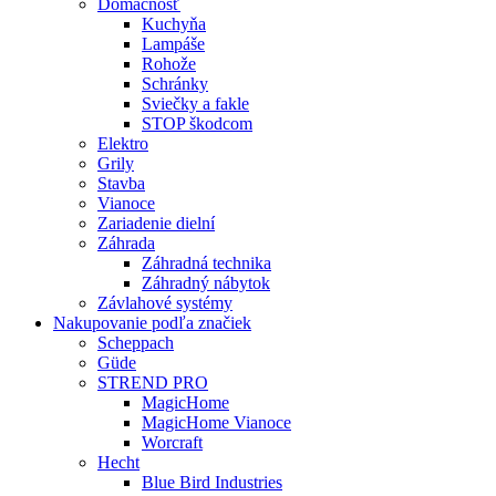
Domácnosť
Kuchyňa
Lampáše
Rohože
Schránky
Sviečky a fakle
STOP škodcom
Elektro
Grily
Stavba
Vianoce
Zariadenie dielní
Záhrada
Záhradná technika
Záhradný nábytok
Závlahové systémy
Nakupovanie podľa značiek
Scheppach
Güde
STREND PRO
MagicHome
MagicHome Vianoce
Worcraft
Hecht
Blue Bird Industries