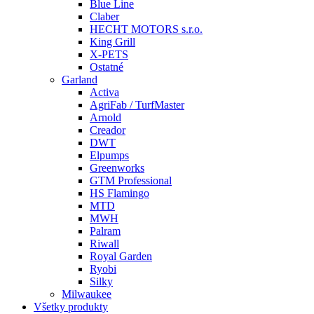
Blue Line
Claber
HECHT MOTORS s.r.o.
King Grill
X-PETS
Ostatné
Garland
Activa
AgriFab / TurfMaster
Arnold
Creador
DWT
Elpumps
Greenworks
GTM Professional
HS Flamingo
MTD
MWH
Palram
Riwall
Royal Garden
Ryobi
Silky
Milwaukee
Všetky produkty