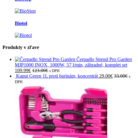
Biotol
Produkty v zľave
Čerpadlo Strend Pro Garden
MJP1000 INOX, 1000W, 57 l/min, záhradné, komplet set
109.99
€
123.00
€
s DPH
Kaput Green 1L proti burinám, koncentrát
29.00
€
33.00
€
s
DPH