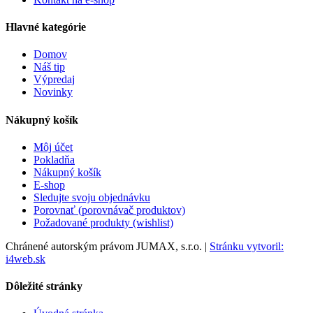
Hlavné kategórie
Domov
Náš tip
Výpredaj
Novinky
Nákupný košík
Môj účet
Pokladňa
Nákupný košík
E-shop
Sledujte svoju objednávku
Porovnať (porovnávač produktov)
Požadované produkty (wishlist)
Chránené autorským právom JUMAX, s.r.o. |
Stránku vytvoril:
i4web.sk
Dôležité stránky