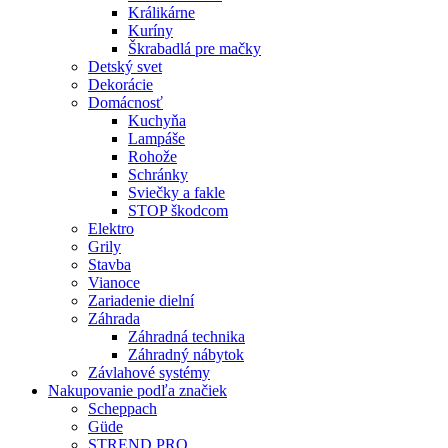
Králikárne
Kuríny
Škrabadlá pre mačky
Detský svet
Dekorácie
Domácnosť
Kuchyňa
Lampáše
Rohože
Schránky
Sviečky a fakle
STOP škodcom
Elektro
Grily
Stavba
Vianoce
Zariadenie dielní
Záhrada
Záhradná technika
Záhradný nábytok
Závlahové systémy
Nakupovanie podľa značiek
Scheppach
Güde
STREND PRO