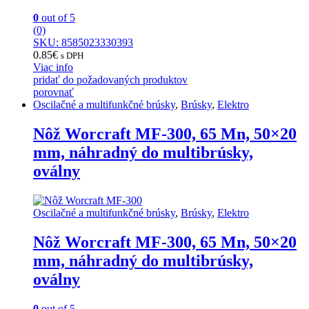
0
out of 5
(0)
SKU: 8585023330393
0.85
€
s DPH
Viac info
pridať do požadovaných produktov
porovnať
Oscilačné a multifunkčné brúsky
,
Brúsky
,
Elektro
Nôž Worcraft MF-300, 65 Mn, 50×20
mm, náhradný do multibrúsky,
oválny
Oscilačné a multifunkčné brúsky
,
Brúsky
,
Elektro
Nôž Worcraft MF-300, 65 Mn, 50×20
mm, náhradný do multibrúsky,
oválny
0
out of 5