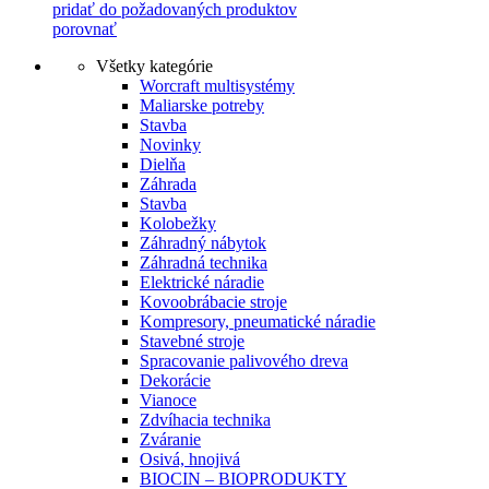
pridať do požadovaných produktov
porovnať
Všetky kategórie
Worcraft multisystémy
Maliarske potreby
Stavba
Novinky
Dielňa
Záhrada
Stavba
Kolobežky
Záhradný nábytok
Záhradná technika
Elektrické náradie
Kovoobrábacie stroje
Kompresory, pneumatické náradie
Stavebné stroje
Spracovanie palivového dreva
Dekorácie
Vianoce
Zdvíhacia technika
Zváranie
Osivá, hnojivá
BIOCIN – BIOPRODUKTY