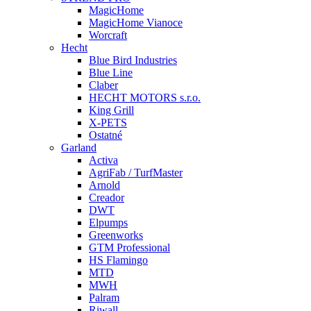
MagicHome
MagicHome Vianoce
Worcraft
Hecht
Blue Bird Industries
Blue Line
Claber
HECHT MOTORS s.r.o.
King Grill
X-PETS
Ostatné
Garland
Activa
AgriFab / TurfMaster
Arnold
Creador
DWT
Elpumps
Greenworks
GTM Professional
HS Flamingo
MTD
MWH
Palram
Riwall