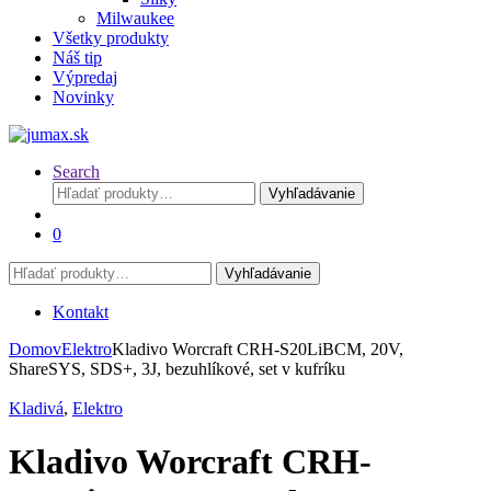
Milwaukee
Všetky produkty
Náš tip
Výpredaj
Novinky
Search
Hľadať:
Vyhľadávanie
0
Hľadať:
Vyhľadávanie
Kontakt
Domov
Elektro
Kladivo Worcraft CRH-S20LiBCM, 20V,
ShareSYS, SDS+, 3J, bezuhlíkové, set v kufríku
Kladivá
,
Elektro
Kladivo Worcraft CRH-