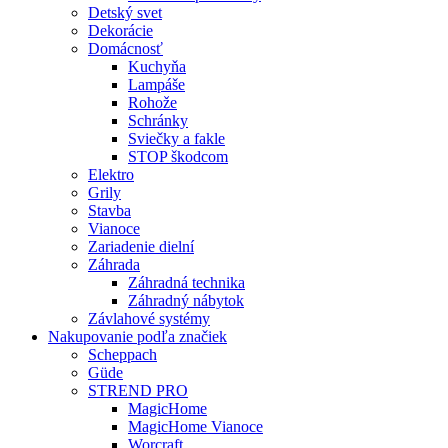
Detský svet
Dekorácie
Domácnosť
Kuchyňa
Lampáše
Rohože
Schránky
Sviečky a fakle
STOP škodcom
Elektro
Grily
Stavba
Vianoce
Zariadenie dielní
Záhrada
Záhradná technika
Záhradný nábytok
Závlahové systémy
Nakupovanie podľa značiek
Scheppach
Güde
STREND PRO
MagicHome
MagicHome Vianoce
Worcraft