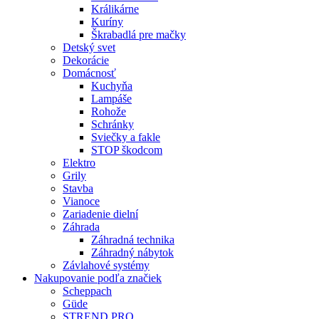
Králikárne
Kuríny
Škrabadlá pre mačky
Detský svet
Dekorácie
Domácnosť
Kuchyňa
Lampáše
Rohože
Schránky
Sviečky a fakle
STOP škodcom
Elektro
Grily
Stavba
Vianoce
Zariadenie dielní
Záhrada
Záhradná technika
Záhradný nábytok
Závlahové systémy
Nakupovanie podľa značiek
Scheppach
Güde
STREND PRO