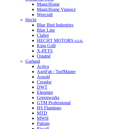
MagicHome
MagicHome Vianoce
Worcraft
Hecht
Blue Bird Industries
Blue Line
Claber
HECHT MOTORS s.r.o.
King Grill
X-PETS
Ostatné
Garland
Activa
AgriFab / TurfMaster
Arnold
Creador
DWT
Elpumps
Greenworks
GTM Professional
HS Flamingo
MTD
MWH
Palram
Riwall