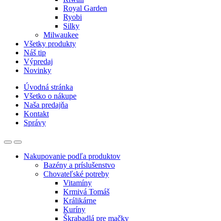
Royal Garden
Ryobi
Silky
Milwaukee
Všetky produkty
Náš tip
Výpredaj
Novinky
Úvodná stránka
Všetko o nákupe
Naša predajňa
Kontakt
Správy
Nakupovanie podľa produktov
Bazény a príslušenstvo
Chovateľské potreby
Vitamíny
Krmivá Tomáš
Králikárne
Kuríny
Škrabadlá pre mačky