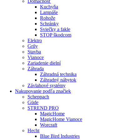
Domácnosť
Kuchyňa
Lampáše
Rohože
Schránky
Sviečky a fakle
STOP škodcom
Elektro
Grily
Stavba
Vianoce
Zariadenie dielní
Záhrada
Záhradná technika
Záhradný nábytok
Závlahové systémy
Nakupovanie podľa značiek
Scheppach
Güde
STREND PRO
MagicHome
MagicHome Vianoce
Worcraft
Hecht
Blue Bird Industries