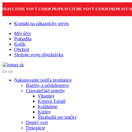
RAVUJEME NOVÝ ESHOP.
PRIPRAVUJEME NOVÝ ESHOP.
PRIPRAVUJEM
Skip
Skip
Kontakt na zákaznícky servis
to
to
Môj účet
navigation
content
Pokladňa
Košík
Obchod
Sledujte svoju objednávku
Nakupovanie podľa produktov
Bazény a príslušenstvo
Chovateľské potreby
Vitamíny
Krmivá Tomáš
Králikárne
Kuríny
Škrabadlá pre mačky
Detský svet
Dekorácie