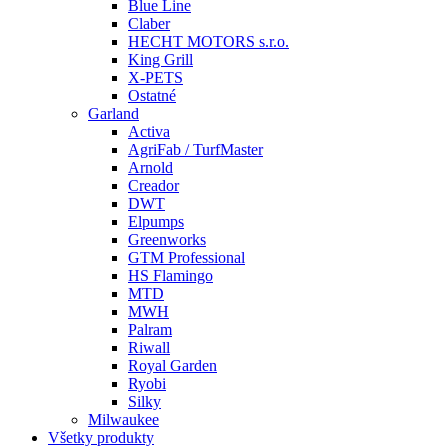
Blue Line
Claber
HECHT MOTORS s.r.o.
King Grill
X-PETS
Ostatné
Garland
Activa
AgriFab / TurfMaster
Arnold
Creador
DWT
Elpumps
Greenworks
GTM Professional
HS Flamingo
MTD
MWH
Palram
Riwall
Royal Garden
Ryobi
Silky
Milwaukee
Všetky produkty