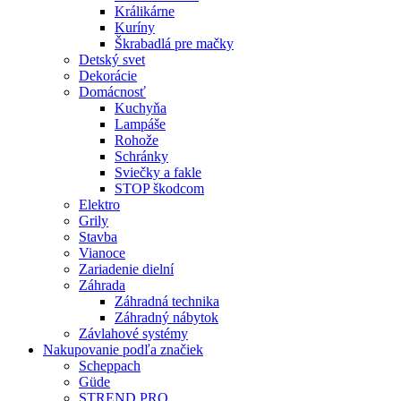
Králikárne
Kuríny
Škrabadlá pre mačky
Detský svet
Dekorácie
Domácnosť
Kuchyňa
Lampáše
Rohože
Schránky
Sviečky a fakle
STOP škodcom
Elektro
Grily
Stavba
Vianoce
Zariadenie dielní
Záhrada
Záhradná technika
Záhradný nábytok
Závlahové systémy
Nakupovanie podľa značiek
Scheppach
Güde
STREND PRO