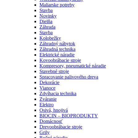
Maliarske potreby
Stavba
Novinky
Dielňa
Záhrada
Stavba
Kolobežky
Záhradný nábytok
Záhradná technika
Elektrické náradie
Kovoobrábacie stroje
Kompresory, pneumatické náradie
Stavebné stroje
Spracovanie palivového dreva
Dekorácie
Vianoce
Zdvíhacia technika
Zváranie
Elektro
Osivá, hnojivá
BIOCIN – BIOPRODUKTY
Domácnosť
Drevoobrábacie stroje
Grily
Ručné náradie