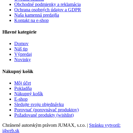
Obchodné podmienky a reklamácia
Ochrana osobných údajov a GDPR
Naša kamenná predajňa
Kontakt na e-shop
Hlavné kategórie
Domov
Náš tip
Výpredaj
Novinky
Nákupný košík
Môj účet
Pokladňa
Nákupný košík
E-shop
Sledujte svoju objednávku
Porovnať (porovnávač produktov)
Požadované produkty (wishlist)
Chránené autorským právom JUMAX, s.r.o. |
Stránku vytvoril:
i4web.sk