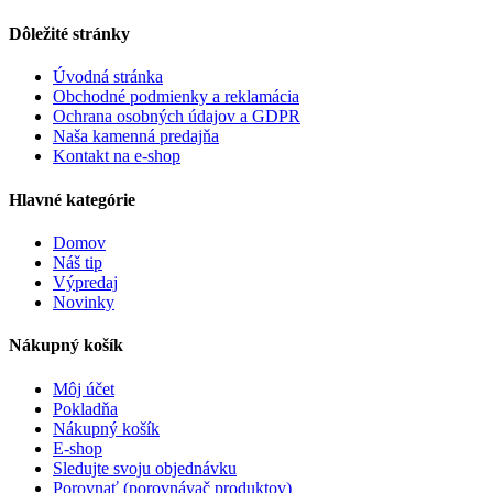
Dôležité stránky
Úvodná stránka
Obchodné podmienky a reklamácia
Ochrana osobných údajov a GDPR
Naša kamenná predajňa
Kontakt na e-shop
Hlavné kategórie
Domov
Náš tip
Výpredaj
Novinky
Nákupný košík
Môj účet
Pokladňa
Nákupný košík
E-shop
Sledujte svoju objednávku
Porovnať (porovnávač produktov)