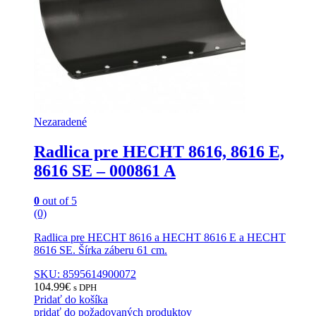
Nezaradené
Radlica pre HECHT 8616, 8616 E,
8616 SE – 000861 A
0
out of 5
(0)
Radlica pre HECHT 8616 a HECHT 8616 E a HECHT
8616 SE. Šírka záberu 61 cm.
SKU: 8595614900072
104.99
€
s DPH
Pridať do košíka
pridať do požadovaných produktov