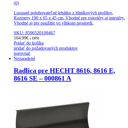
(0)
Luxusné polohovateľné lehátko z hliníkových profilov.
Rozmery 190 x 65 x 45 cm. Vhodné pre exteriéry aj interiéry.
Vhodné aj pre použitie vo vlhkom prostredí.
SKU: 8596520109467
104.99
€
s DPH
Pridať do košíka
pridať do požadovaných produktov
porovnať
Nezaradené
Radlica pre HECHT 8616, 8616 E,
8616 SE – 000861 A