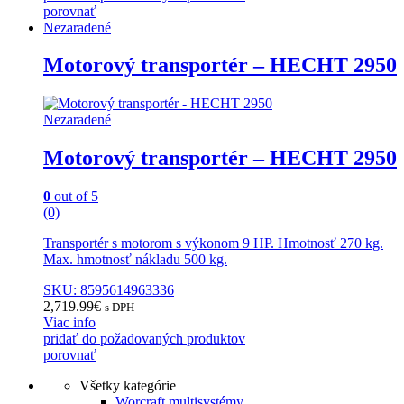
porovnať
Nezaradené
Motorový transportér – HECHT 2950
Nezaradené
Motorový transportér – HECHT 2950
0
out of 5
(0)
Transportér s motorom s výkonom 9 HP. Hmotnosť 270 kg.
Max. hmotnosť nákladu 500 kg.
SKU: 8595614963336
2,719.99
€
s DPH
Viac info
pridať do požadovaných produktov
porovnať
Všetky kategórie
Worcraft multisystémy