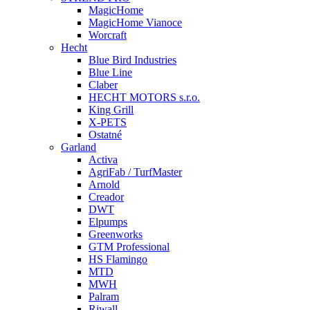
MagicHome
MagicHome Vianoce
Worcraft
Hecht
Blue Bird Industries
Blue Line
Claber
HECHT MOTORS s.r.o.
King Grill
X-PETS
Ostatné
Garland
Activa
AgriFab / TurfMaster
Arnold
Creador
DWT
Elpumps
Greenworks
GTM Professional
HS Flamingo
MTD
MWH
Palram
Riwall