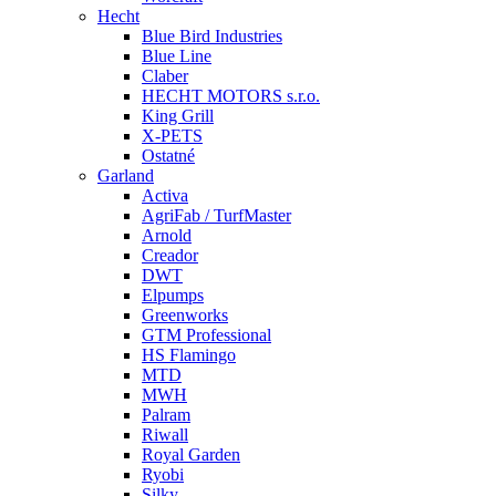
Hecht
Blue Bird Industries
Blue Line
Claber
HECHT MOTORS s.r.o.
King Grill
X-PETS
Ostatné
Garland
Activa
AgriFab / TurfMaster
Arnold
Creador
DWT
Elpumps
Greenworks
GTM Professional
HS Flamingo
MTD
MWH
Palram
Riwall
Royal Garden
Ryobi
Silky