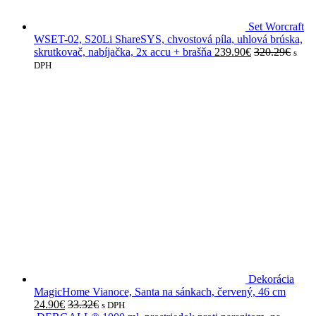
Set Worcraft
WSET-02, S20Li ShareSYS, chvostová píla, uhlová brúska,
skrutkovač, nabíjačka, 2x accu + brašňa
239.90
€
320.29
€
s
DPH
Dekorácia
MagicHome Vianoce, Santa na sánkach, červený, 46 cm
24.90
€
33.32
€
s DPH