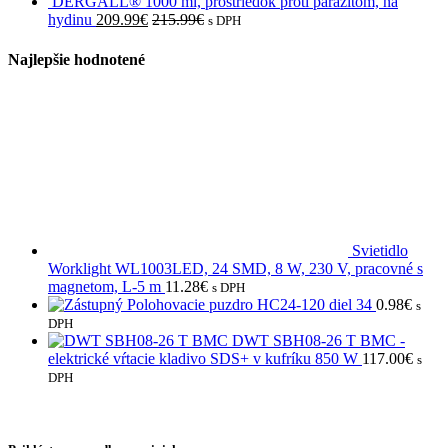
DERGALL® 1000 ml, prostriedok proti parazitom, na
hydinu
209.99
€
215.99
€
s DPH
Najlepšie hodnotené
Svietidlo
Worklight WL1003LED, 24 SMD, 8 W, 230 V, pracovné s
magnetom, L-5 m
11.28
€
s DPH
Polohovacie puzdro HC24-120 diel 34
0.98
€
s
DPH
DWT SBH08-26 T BMC -
elektrické vŕtacie kladivo SDS+ v kufríku 850 W
117.00
€
s
DPH