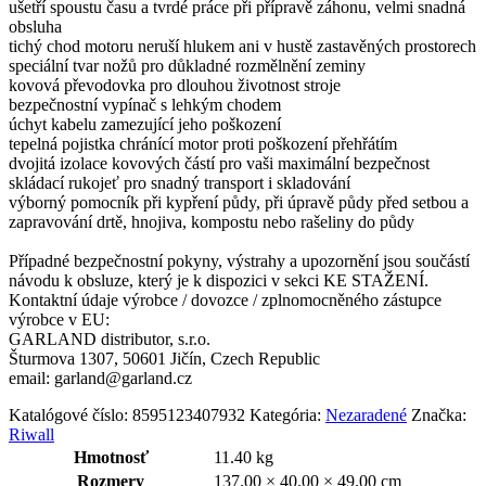
ušetří spoustu času a tvrdé práce při přípravě záhonu, velmi snadná
obsluha
tichý chod motoru neruší hlukem ani v hustě zastavěných prostorech
speciální tvar nožů pro důkladné rozmělnění zeminy
kovová převodovka pro dlouhou životnost stroje
bezpečnostní vypínač s lehkým chodem
úchyt kabelu zamezující jeho poškození
tepelná pojistka chránící motor proti poškození přehřátím
dvojitá izolace kovových částí pro vaši maximální bezpečnost
skládací rukojeť pro snadný transport i skladování
výborný pomocník při kypření půdy, při úpravě půdy před setbou a
zapravování drtě, hnojiva, kompostu nebo rašeliny do půdy
Případné bezpečnostní pokyny, výstrahy a upozornění jsou součástí
návodu k obsluze, který je k dispozici v sekci KE STAŽENÍ.
Kontaktní údaje výrobce / dovozce / zplnomocněného zástupce
výrobce v EU:
GARLAND distributor, s.r.o.
Šturmova 1307, 50601 Jičín, Czech Republic
email: garland@garland.cz
Katalógové číslo:
8595123407932
Kategória:
Nezaradené
Značka:
Riwall
Hmotnosť
11.40 kg
Rozmery
137.00 × 40.00 × 49.00 cm