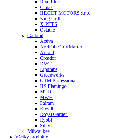
Blue Line
Claber
HECHT MOTORS s.r.o.
King Grill
X-PETS
Ostatné
Garland
Activa
AgriFab / TurfMaster
Arnold
Creador
DWT
Elpumps
Greenworks
GTM Professional
HS Flamingo
MTD
MWH
Palram
Riwall
Royal Garden
Ryobi
Silky
Milwaukee
Všetky produkty