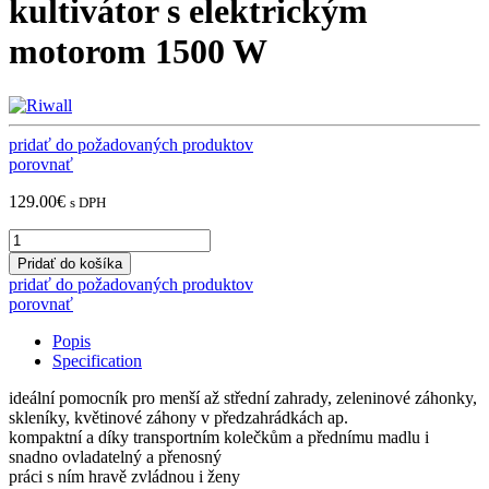
kultivátor s elektrickým
motorom 1500 W
pridať do požadovaných produktov
porovnať
129.00
€
s DPH
Riwall
PRO
Pridať do košíka
RET
pridať do požadovaných produktov
4015
porovnať
-
kultivátor
Popis
s
Specification
elektrickým
motorom
ideální pomocník pro menší až střední zahrady, zeleninové záhonky,
1500
skleníky, květinové záhony v předzahrádkách ap.
W
kompaktní a díky transportním kolečkům a přednímu madlu i
quantity
snadno ovladatelný a přenosný
práci s ním hravě zvládnou i ženy