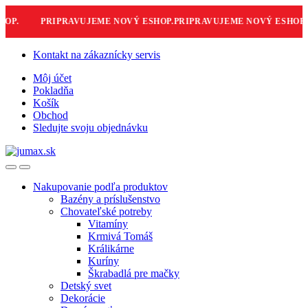
P.
PRIPRAVUJEME NOVÝ ESHOP.
PRIPRAVUJEME NOVÝ ESHOP.
PR
Skip
Skip
Kontakt na zákaznícky servis
to
to
Môj účet
navigation
content
Pokladňa
Košík
Obchod
Sledujte svoju objednávku
Nakupovanie podľa produktov
Bazény a príslušenstvo
Chovateľské potreby
Vitamíny
Krmivá Tomáš
Králikárne
Kuríny
Škrabadlá pre mačky
Detský svet
Dekorácie