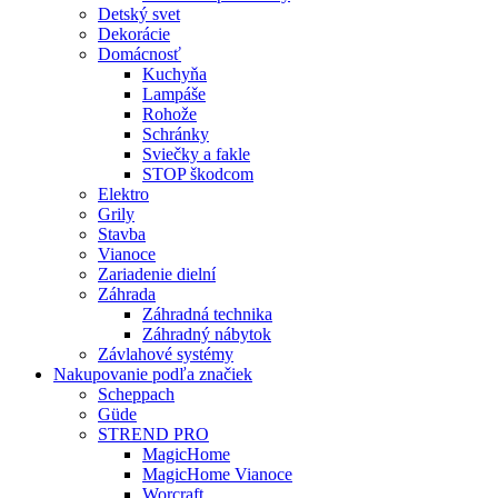
Detský svet
Dekorácie
Domácnosť
Kuchyňa
Lampáše
Rohože
Schránky
Sviečky a fakle
STOP škodcom
Elektro
Grily
Stavba
Vianoce
Zariadenie dielní
Záhrada
Záhradná technika
Záhradný nábytok
Závlahové systémy
Nakupovanie podľa značiek
Scheppach
Güde
STREND PRO
MagicHome
MagicHome Vianoce
Worcraft