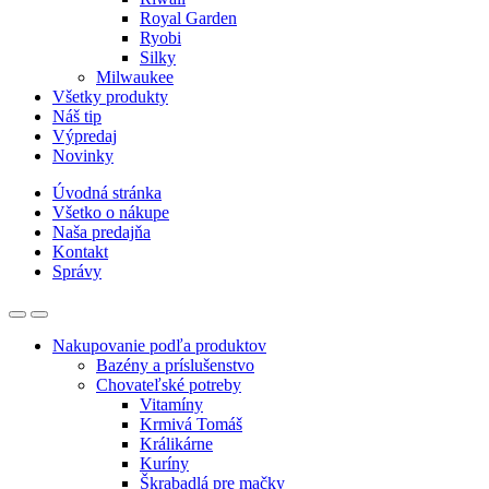
Royal Garden
Ryobi
Silky
Milwaukee
Všetky produkty
Náš tip
Výpredaj
Novinky
Úvodná stránka
Všetko o nákupe
Naša predajňa
Kontakt
Správy
Nakupovanie podľa produktov
Bazény a príslušenstvo
Chovateľské potreby
Vitamíny
Krmivá Tomáš
Králikárne
Kuríny
Škrabadlá pre mačky