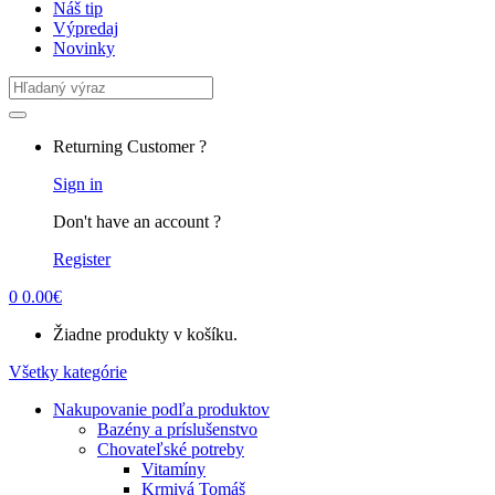
Náš tip
Výpredaj
Novinky
Search
for:
Returning Customer ?
Sign in
Don't have an account ?
Register
0
0.00
€
Žiadne produkty v košíku.
Všetky kategórie
Nakupovanie podľa produktov
Bazény a príslušenstvo
Chovateľské potreby
Vitamíny
Krmivá Tomáš