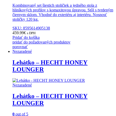
Kombinovaný set šiestich stoličiek a jedného stola z
hliníkových profilov s komaxitovou úpravou. Stôl s tvrdeným
čiernym sklom. Vhodné do exteriéru aj interiéru. Nosnosť
stoličky 120 kg.
SKU: 8595614905138
459.99
€
s DPH
Pridať do košíka
pridať do požadovaných produktov
porovnať
Nezaradené
Lehátko – HECHT HONEY
LOUNGER
Nezaradené
Lehátko – HECHT HONEY
LOUNGER
0
out of 5