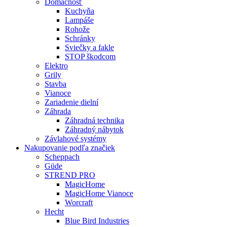
Domácnosť
Kuchyňa
Lampáše
Rohože
Schránky
Sviečky a fakle
STOP škodcom
Elektro
Grily
Stavba
Vianoce
Zariadenie dielní
Záhrada
Záhradná technika
Záhradný nábytok
Závlahové systémy
Nakupovanie podľa značiek
Scheppach
Güde
STREND PRO
MagicHome
MagicHome Vianoce
Worcraft
Hecht
Blue Bird Industries