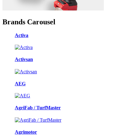
Brands Carousel
Activa
Activsan
AEG
AgriFab / TurfMaster
Agrimotor