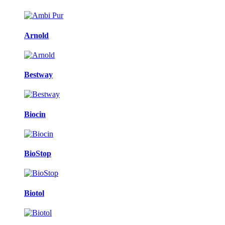
Arnold
Bestway
Biocin
BioStop
Biotol