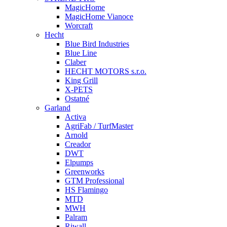
MagicHome
MagicHome Vianoce
Worcraft
Hecht
Blue Bird Industries
Blue Line
Claber
HECHT MOTORS s.r.o.
King Grill
X-PETS
Ostatné
Garland
Activa
AgriFab / TurfMaster
Arnold
Creador
DWT
Elpumps
Greenworks
GTM Professional
HS Flamingo
MTD
MWH
Palram
Riwall