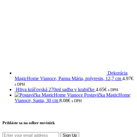
Dekorácia
MagicHome Vianoce, Panna Mária, polyresin, 12,7 cm
4.97
€
s DPH
Hliva kráľovská 270ml sadba v krabičke
4.65
€
s DPH
Postavička MagicHome
Vianoce, Santa, 30 cm
8.08
€
s DPH
Prihláste sa na odber noviniek
Sign Up