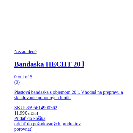
Nezaradené
Bandaska HECHT 20 l
0
out of 5
(0)
Plastová bandaska s objemom 20 l. Vhodná na prepravu a
skladovanie pohonných hmôt.
SKU: 8595614900362
11.99
€
s DPH
Pridať do košíka
pridať do požadovaných produktov
porovnať