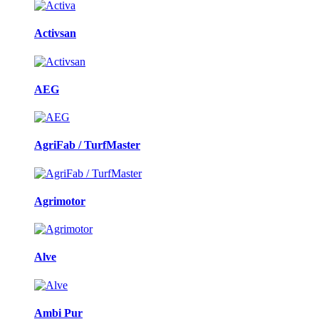
Activsan
AEG
AgriFab / TurfMaster
Agrimotor
Alve
Ambi Pur