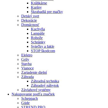
Králikárne
Kuríny
Škrabadlá pre mačky
Detský svet
Dekorácie
Domácnosť
Kuchyňa
Lampáše
Rohože
Schránky
Sviečky a fakle
STOP škodcom
Elektro
Grily
Stavba
Vianoce
Zariadenie dielní
Záhrada
Záhradná technika
Záhradný nábytok
Závlahové systémy
Nakupovanie podľa značiek
Scheppach
Güde
STREND PRO