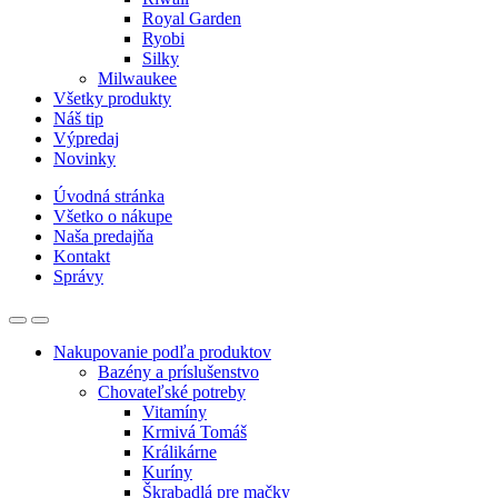
Royal Garden
Ryobi
Silky
Milwaukee
Všetky produkty
Náš tip
Výpredaj
Novinky
Úvodná stránka
Všetko o nákupe
Naša predajňa
Kontakt
Správy
Nakupovanie podľa produktov
Bazény a príslušenstvo
Chovateľské potreby
Vitamíny
Krmivá Tomáš
Králikárne
Kuríny
Škrabadlá pre mačky