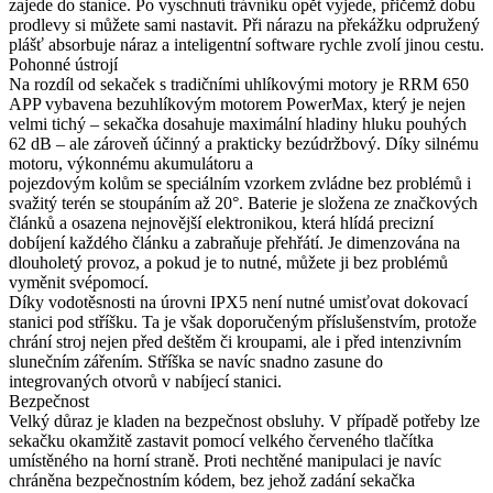
zajede do stanice. Po vyschnutí trávníku opět vyjede, přičemž dobu
prodlevy si můžete sami nastavit. Při nárazu na překážku odpružený
plášť absorbuje náraz a inteligentní software rychle zvolí jinou cestu.
Pohonné ústrojí
Na rozdíl od sekaček s tradičními uhlíkovými motory je RRM 650
APP vybavena bezuhlíkovým motorem PowerMax, který je nejen
velmi tichý – sekačka dosahuje maximální hladiny hluku pouhých
62 dB – ale zároveň účinný a prakticky bezúdržbový. Díky silnému
motoru, výkonnému akumulátoru a
pojezdovým kolům se speciálním vzorkem zvládne bez problémů i
svažitý terén se stoupáním až 20°. Baterie je složena ze značkových
článků a osazena nejnovější elektronikou, která hlídá precizní
dobíjení každého článku a zabraňuje přehřátí. Je dimenzována na
dlouholetý provoz, a pokud je to nutné, můžete ji bez problémů
vyměnit svépomocí.
Díky vodotěsnosti na úrovni IPX5 není nutné umisťovat dokovací
stanici pod stříšku. Ta je však doporučeným příslušenstvím, protože
chrání stroj nejen před deštěm či kroupami, ale i před intenzivním
slunečním zářením. Stříška se navíc snadno zasune do
integrovaných otvorů v nabíjecí stanici.
Bezpečnost
Velký důraz je kladen na bezpečnost obsluhy. V případě potřeby lze
sekačku okamžitě zastavit pomocí velkého červeného tlačítka
umístěného na horní straně. Proti nechtěné manipulaci je navíc
chráněna bezpečnostním kódem, bez jehož zadání sekačka