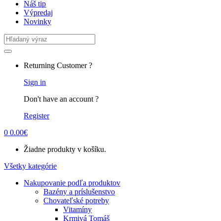
Náš tip
Výpredaj
Novinky
Search
for:
Returning Customer ?
Sign in
Don't have an account ?
Register
0
0.00
€
Žiadne produkty v košíku.
Všetky kategórie
Nakupovanie podľa produktov
Bazény a príslušenstvo
Chovateľské potreby
Vitamíny
Krmivá Tomáš