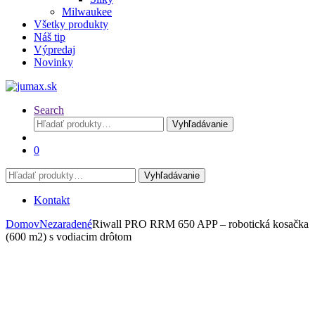
Milwaukee
Všetky produkty
Náš tip
Výpredaj
Novinky
Search
Hľadať:
Vyhľadávanie
0
Hľadať:
Vyhľadávanie
Kontakt
Domov
Nezaradené
Riwall PRO RRM 650 APP – robotická kosačka
(600 m2) s vodiacim drôtom