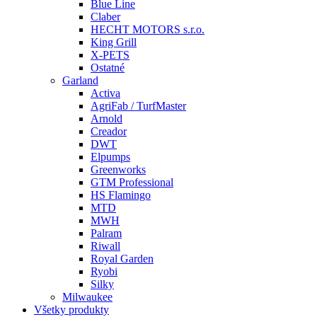
Blue Line
Claber
HECHT MOTORS s.r.o.
King Grill
X-PETS
Ostatné
Garland
Activa
AgriFab / TurfMaster
Arnold
Creador
DWT
Elpumps
Greenworks
GTM Professional
HS Flamingo
MTD
MWH
Palram
Riwall
Royal Garden
Ryobi
Silky
Milwaukee
Všetky produkty