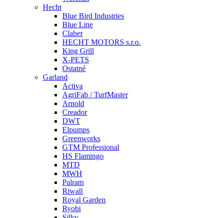
Hecht
Blue Bird Industries
Blue Line
Claber
HECHT MOTORS s.r.o.
King Grill
X-PETS
Ostatné
Garland
Activa
AgriFab / TurfMaster
Arnold
Creador
DWT
Elpumps
Greenworks
GTM Professional
HS Flamingo
MTD
MWH
Palram
Riwall
Royal Garden
Ryobi
Silky