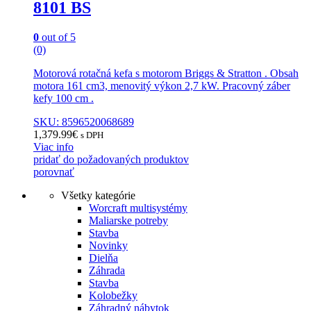
8101 BS
0
out of 5
(0)
Motorová rotačná kefa s motorom Briggs & Stratton . Obsah
motora 161 cm3, menovitý výkon 2,7 kW. Pracovný záber
kefy 100 cm .
SKU: 8596520068689
1,379.99
€
s DPH
Viac info
pridať do požadovaných produktov
porovnať
Všetky kategórie
Worcraft multisystémy
Maliarske potreby
Stavba
Novinky
Dielňa
Záhrada
Stavba
Kolobežky
Záhradný nábytok