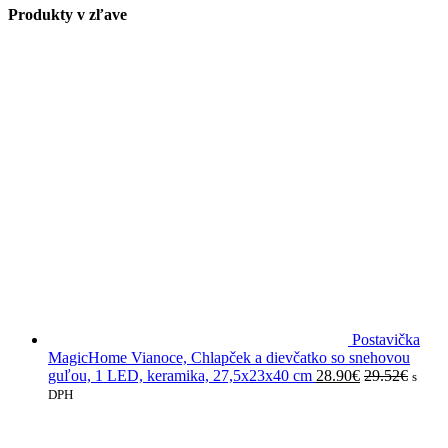
Produkty v zľave
Postavička
MagicHome Vianoce, Chlapček a dievčatko so snehovou
guľou, 1 LED, keramika, 27,5x23x40 cm
28.90
€
29.52
€
s
DPH