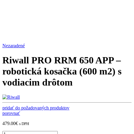
Nezaradené
Riwall PRO RRM 650 APP –
robotická kosačka (600 m2) s
vodiacim drôtom
pridať do požadovaných produktov
porovnať
479.00
€
s DPH
Riwall