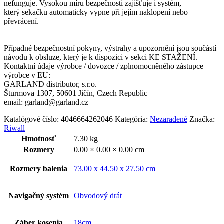
nefunguje. Vysokou míru bezpečnosti zajišťuje i systém,
který sekačku automaticky vypne při jejím naklopení nebo
převrácení.
Případné bezpečnostní pokyny, výstrahy a upozornění jsou součástí
návodu k obsluze, který je k dispozici v sekci KE STAŽENÍ.
Kontaktní údaje výrobce / dovozce / zplnomocněného zástupce
výrobce v EU:
GARLAND distributor, s.r.o.
Šturmova 1307, 50601 Jičín, Czech Republic
email: garland@garland.cz
Katalógové číslo:
4046664262046
Kategória:
Nezaradené
Značka:
Riwall
Hmotnosť
7.30 kg
Rozmery
0.00 × 0.00 × 0.00 cm
Rozmery balenia
73.00 x 44.50 x 27.50 cm
Navigačný systém
Obvodový drát
Záber kosenia
18cm