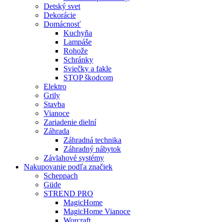
Detský svet
Dekorácie
Domácnosť
Kuchyňa
Lampáše
Rohože
Schránky
Sviečky a fakle
STOP škodcom
Elektro
Grily
Stavba
Vianoce
Zariadenie dielní
Záhrada
Záhradná technika
Záhradný nábytok
Závlahové systémy
Nakupovanie podľa značiek
Scheppach
Güde
STREND PRO
MagicHome
MagicHome Vianoce
Worcraft