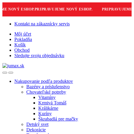
 NOVÝ ESHOP.
PRIPRAVUJEME NOVÝ ESHOP.
PRIPRAVUJEME NO
Skip
Skip
Kontakt na zákaznícky servis
to
to
Môj účet
navigation
content
Pokladňa
Košík
Obchod
Sledujte svoju objednávku
Nakupovanie podľa produktov
Bazény a príslušenstvo
Chovateľské potreby
Vitamíny
Krmivá Tomáš
Králikárne
Kuríny
Škrabadlá pre mačky
Detský svet
Dekorácie