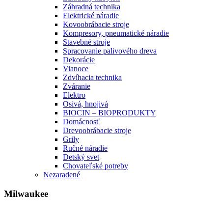
Záhradná technika
Elektrické náradie
Kovoobrábacie stroje
Kompresory, pneumatické náradie
Stavebné stroje
Spracovanie palivového dreva
Dekorácie
Vianoce
Zdvíhacia technika
Zváranie
Elektro
Osivá, hnojivá
BIOCIN – BIOPRODUKTY
Domácnosť
Drevoobrábacie stroje
Grily
Ručné náradie
Detský svet
Chovateľské potreby
Nezaradené
Milwaukee