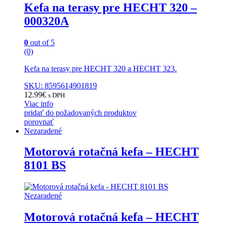
Kefa na terasy pre HECHT 320 –
000320A
0
out of 5
(0)
Kefa na terasy pre HECHT 320 a HECHT 323.
SKU: 8595614901819
12.99
€
s DPH
Viac info
pridať do požadovaných produktov
porovnať
Nezaradené
Motorová rotačná kefa – HECHT
8101 BS
Nezaradené
Motorová rotačná kefa – HECHT