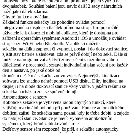
broušené nože, které lze otočit a tím prodloužit jejich využití na
dvojnásobek. Součástí balení jsou navíc další 2 sady náhradních
nožů jako dárek zdarma.
Chytré funkce a ovládání
Základní funkce sekačky lze pohodlně ovládat pomocí
integrovaného displeje a tlačítek přímo na stroji. Pro pokročilé
uživatele je k dispozici mobilní aplikace, která je dostupná pro
zařízení s operačním systémem Android i iOS a umožňuje ovládat
stroj skrze Wi-Fi nebo Bluetooth. V aplikaci můžete
sekačku na dálku zapnout či vypnout, poslat ji do dokovací stanice,
zjistit stav baterie a sledovat, zda se právě dobíjí nebo seká. Dále si
můžete naprogramovat až čtyři zóny sečení s rozdílnou váhou
důležitosti v procentech, sestavit individuální plán sečení pro každý
den a nastavit, po jaké době od
skončení deště má sekačka znovu vyjet. Nejnovější aktualizace
softwaru lze snadno nahrát pomocí USB disku. Díky indikaci na
displeji i na diodě dokovací stanice vždy vidíte, v jakém režimu se
sekačka nachází a zda se správně dobíjí.
Automatizace a senzory
Robotická sekačka je vybavena řadou chytrých funkcí, které
zajišťují maximální pohodlí při používání. Funkce automatického
dobíjení zajistí, že sekačka sama pozná, kdy je třeba dobití, a zajede
do nabíjecí stanice. Stanice je navíc vybavena antikolizním
systémem, který brání zablokování stroje.
Dešťový senzor sám rozpozná, že prší, a sekačka automaticky