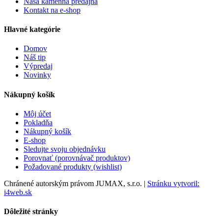
Naša kamenná predajňa
Kontakt na e-shop
Hlavné kategórie
Domov
Náš tip
Výpredaj
Novinky
Nákupný košík
Môj účet
Pokladňa
Nákupný košík
E-shop
Sledujte svoju objednávku
Porovnať (porovnávač produktov)
Požadované produkty (wishlist)
Chránené autorským právom JUMAX, s.r.o. |
Stránku vytvoril:
i4web.sk
Dôležité stránky