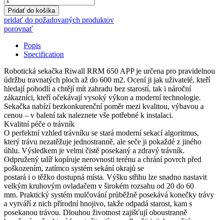
PRO
Pridať do košíka
RRM
pridať do požadovaných produktov
650
porovnať
APP
-
Popis
robotická
Specification
kosačka
(600
Robotická sekačka Riwall RRM 650 APP je určena pro pravidelnou
m2)
údržbu travnatých ploch až do 600 m2. Ocení ji jak uživatelé, kteří
s
hledají pohodlí a chtějí mít zahradu bez starostí, tak i nároční
vodiacim
zákazníci, kteří očekávají vysoký výkon a moderní technologie.
drôtom
Sekačka nabízí bezkonkurenční poměr mezi kvalitou, výbavou a
quantity
cenou – v balení tak naleznete vše potřebné k instalaci.
Kvalitní péče o trávník
O perfektní vzhled trávníku se stará moderní sekací algoritmus,
který trávu nezatěžuje jednostranně, ale seče ji pokaždé z jiného
úhlu. Výsledkem je velmi čistě posekaný a zdravý trávník.
Odpružený talíř kopíruje nerovnosti terénu a chrání povrch před
poškozením, zatímco systém sekání okrajů se
postará i o těžko dostupná místa. Výšku střihu lze snadno nastavit
velkým kruhovým ovladačem v širokém rozsahu od 20 do 60
mm. Praktický systém mulčování průběžně posekává konečky trávy
a vytváří z nich přírodní hnojivo, takže odpadá starost, kam s
posekanou trávou. Dlouhou životnost zajišťují oboustranně