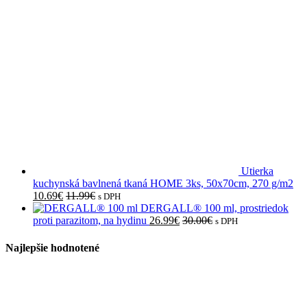
Utierka
kuchynská bavlnená tkaná HOME 3ks, 50x70cm, 270 g/m2
10.69
€
11.99
€
s DPH
DERGALL® 100 ml, prostriedok
proti parazitom, na hydinu
26.99
€
30.00
€
s DPH
Najlepšie hodnotené