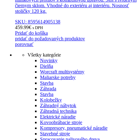
čiernym sklom. Vhodné do exteriéru aj interiéru. Nosnosť
stoličky 120 kg.
SKU: 8595614905138
459.99
€
s DPH
Pridať do košíka
pridať do požadovaných produktov
porovnať
Všetky kategórie
Novinky
Dielňa
Worcraft multisystémy
Maliarske potreby
Stavba
Záhrada
Stavba
Kolobežky
Záhradný nábytok
Záhradná technika
Elektrické náradie
Kovoobrábacie stroje
Kompresory, pneumatické náradie
Stavebné stroje
Spracovanie palivového dreva