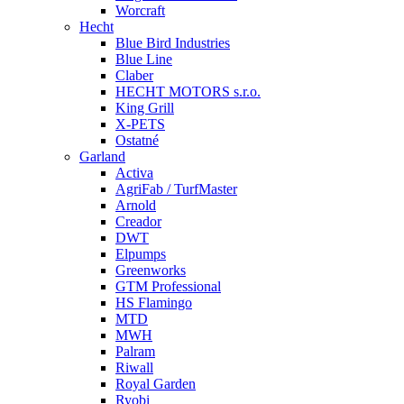
Worcraft
Hecht
Blue Bird Industries
Blue Line
Claber
HECHT MOTORS s.r.o.
King Grill
X-PETS
Ostatné
Garland
Activa
AgriFab / TurfMaster
Arnold
Creador
DWT
Elpumps
Greenworks
GTM Professional
HS Flamingo
MTD
MWH
Palram
Riwall
Royal Garden
Ryobi