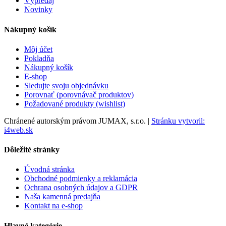
Výpredaj
Novinky
Nákupný košík
Môj účet
Pokladňa
Nákupný košík
E-shop
Sledujte svoju objednávku
Porovnať (porovnávač produktov)
Požadované produkty (wishlist)
Chránené autorským právom JUMAX, s.r.o. |
Stránku vytvoril:
i4web.sk
Dôležité stránky
Úvodná stránka
Obchodné podmienky a reklamácia
Ochrana osobných údajov a GDPR
Naša kamenná predajňa
Kontakt na e-shop
Hlavné kategórie