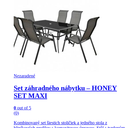
Nezaradené
Set záhradného nábytku – HONEY
SET MAXI
0
out of 5
(0)
Kombinovaný set šiestich stoličiek a jedného stola z
hliníkových profilov s komaxitovou úpravou. Stôl s tvrdeným