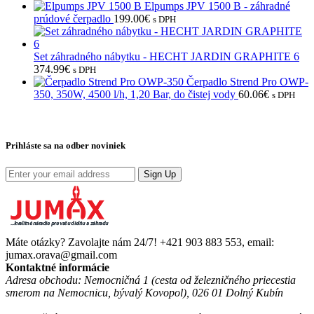
Elpumps JPV 1500 B - záhradné
prúdové čerpadlo
199.00
€
s DPH
Set záhradného nábytku - HECHT JARDIN GRAPHITE 6
374.99
€
s DPH
Čerpadlo Strend Pro OWP-
350, 350W, 4500 l/h, 1,20 Bar, do čistej vody
60.06
€
s DPH
Prihláste sa na odber noviniek
Sign Up
Máte otázky? Zavolajte nám 24/7!
+421 903 883 553, email:
jumax.orava@gmail.com
Kontaktné informácie
Adresa obchodu: Nemocničná 1 (cesta od železničného priecestia
smerom na Nemocnicu, bývalý Kovopol), 026 01 Dolný Kubín