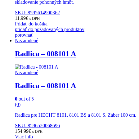
skladovanie pohonných hmôt.
SKU: 8595614900362
11.99
€
s DPH
Pridať do košíka
pridať do požadovaných produktov
porovnať
Nezaradené
Radlica – 008101 A
Nezaradené
Radlica – 008101 A
0
out of 5
(0)
Radlica pre HECHT 8101, 8101 BS a 8101 S. Záber 100 cm.
SKU: 8596520068696
154.99
€
s DPH
Viac info