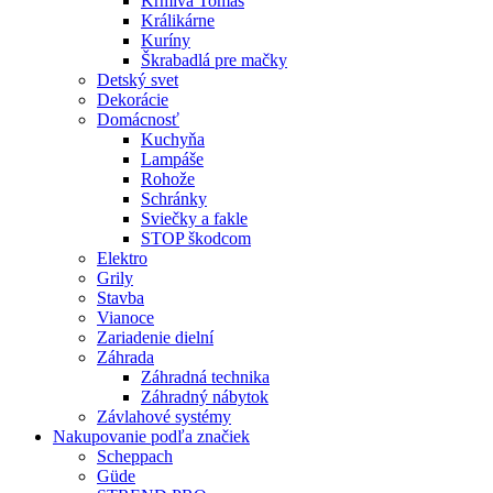
Krmivá Tomáš
Králikárne
Kuríny
Škrabadlá pre mačky
Detský svet
Dekorácie
Domácnosť
Kuchyňa
Lampáše
Rohože
Schránky
Sviečky a fakle
STOP škodcom
Elektro
Grily
Stavba
Vianoce
Zariadenie dielní
Záhrada
Záhradná technika
Záhradný nábytok
Závlahové systémy
Nakupovanie podľa značiek
Scheppach
Güde