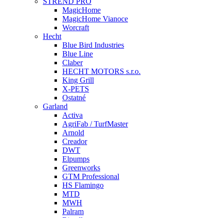
STREND PRO
MagicHome
MagicHome Vianoce
Worcraft
Hecht
Blue Bird Industries
Blue Line
Claber
HECHT MOTORS s.r.o.
King Grill
X-PETS
Ostatné
Garland
Activa
AgriFab / TurfMaster
Arnold
Creador
DWT
Elpumps
Greenworks
GTM Professional
HS Flamingo
MTD
MWH
Palram