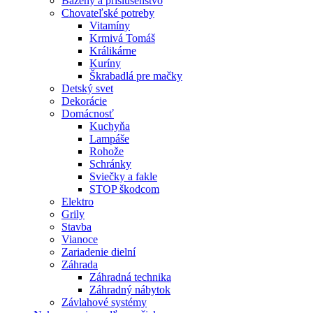
Bazény a príslušenstvo
Chovateľské potreby
Vitamíny
Krmivá Tomáš
Králikárne
Kuríny
Škrabadlá pre mačky
Detský svet
Dekorácie
Domácnosť
Kuchyňa
Lampáše
Rohože
Schránky
Sviečky a fakle
STOP škodcom
Elektro
Grily
Stavba
Vianoce
Zariadenie dielní
Záhrada
Záhradná technika
Záhradný nábytok
Závlahové systémy