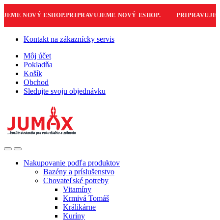
EME NOVÝ ESHOP.
PRIPRAVUJEME NOVÝ ESHOP.
PRIPRAVUJEME
Skip
Skip
Kontakt na zákaznícky servis
to
to
Môj účet
navigation
content
Pokladňa
Košík
Obchod
Sledujte svoju objednávku
Nakupovanie podľa produktov
Bazény a príslušenstvo
Chovateľské potreby
Vitamíny
Krmivá Tomáš
Králikárne
Kuríny