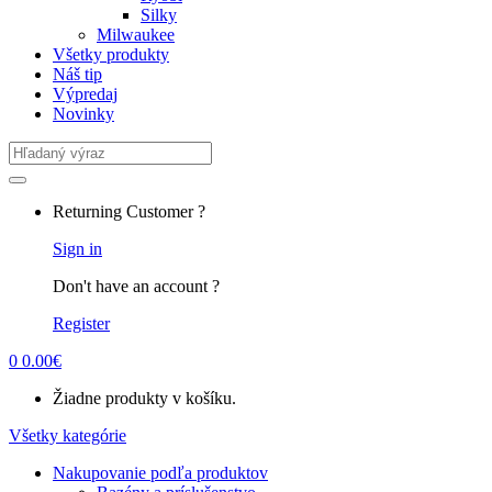
Silky
Milwaukee
Všetky produkty
Náš tip
Výpredaj
Novinky
Search
for:
Returning Customer ?
Sign in
Don't have an account ?
Register
0
0.00
€
Žiadne produkty v košíku.
Všetky kategórie
Nakupovanie podľa produktov