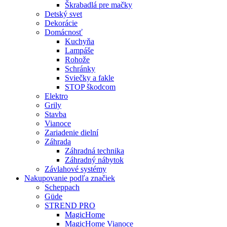
Škrabadlá pre mačky
Detský svet
Dekorácie
Domácnosť
Kuchyňa
Lampáše
Rohože
Schránky
Sviečky a fakle
STOP škodcom
Elektro
Grily
Stavba
Vianoce
Zariadenie dielní
Záhrada
Záhradná technika
Záhradný nábytok
Závlahové systémy
Nakupovanie podľa značiek
Scheppach
Güde
STREND PRO
MagicHome
MagicHome Vianoce