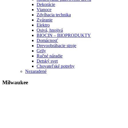
Dekorácie
Vianoce
Zdvíhacia technika
Zváranie
Elektro
Osivá, hnojivá
BIOCIN – BIOPRODUKTY
Domácnosť
Drevoobrábacie stroje
Grily
Ručné náradie
Detský svet
Chovateľské potreby
Nezaradené
Milwaukee