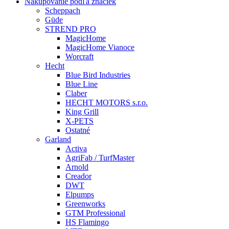
Nakupovanie podľa značiek
Scheppach
Güde
STREND PRO
MagicHome
MagicHome Vianoce
Worcraft
Hecht
Blue Bird Industries
Blue Line
Claber
HECHT MOTORS s.r.o.
King Grill
X-PETS
Ostatné
Garland
Activa
AgriFab / TurfMaster
Arnold
Creador
DWT
Elpumps
Greenworks
GTM Professional
HS Flamingo