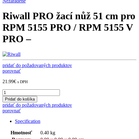
Nezaradené
Riwall PRO žací nůž 51 cm pro
RPM 5155 PRO / RPM 5155 V
PRO –
pridať do požadovaných produktov
porovnať
21.99
€
s DPH
Riwall
PRO
Pridať do košíka
žací
pridať do požadovaných produktov
nůž
porovnať
51
cm
Specification
pro
RPM
Hmotnosť
0.40 kg
5155