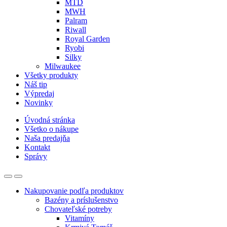
MTD
MWH
Palram
Riwall
Royal Garden
Ryobi
Silky
Milwaukee
Všetky produkty
Náš tip
Výpredaj
Novinky
Úvodná stránka
Všetko o nákupe
Naša predajňa
Kontakt
Správy
Nakupovanie podľa produktov
Bazény a príslušenstvo
Chovateľské potreby
Vitamíny