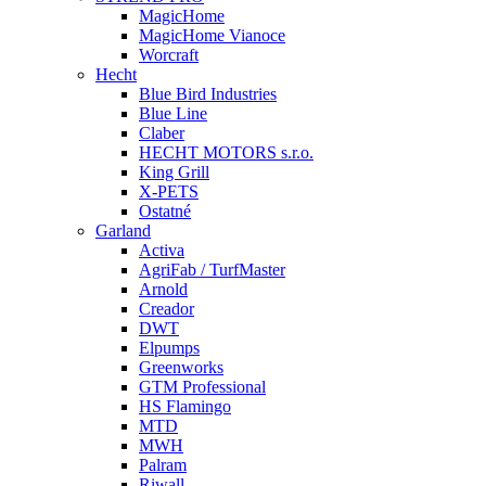
MagicHome
MagicHome Vianoce
Worcraft
Hecht
Blue Bird Industries
Blue Line
Claber
HECHT MOTORS s.r.o.
King Grill
X-PETS
Ostatné
Garland
Activa
AgriFab / TurfMaster
Arnold
Creador
DWT
Elpumps
Greenworks
GTM Professional
HS Flamingo
MTD
MWH
Palram
Riwall