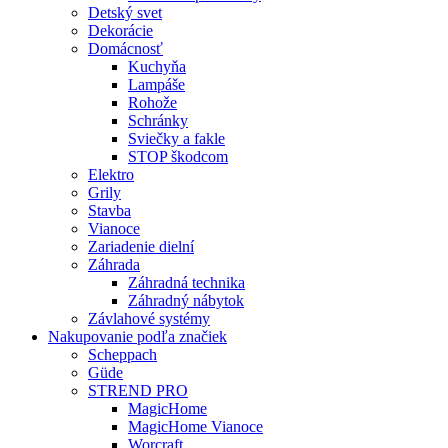
Detský svet
Dekorácie
Domácnosť
Kuchyňa
Lampáše
Rohože
Schránky
Sviečky a fakle
STOP škodcom
Elektro
Grily
Stavba
Vianoce
Zariadenie dielní
Záhrada
Záhradná technika
Záhradný nábytok
Závlahové systémy
Nakupovanie podľa značiek
Scheppach
Güde
STREND PRO
MagicHome
MagicHome Vianoce
Worcraft