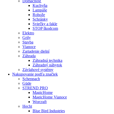
Domácnosť
Kuchyňa
Lampáše
Rohože
Schránky
Sviečky a fakle
STOP škodcom
Elektro
Grily
Stavba
Vianoce
Zariadenie dielní
Záhrada
Záhradná technika
Záhradný nábytok
Závlahové systémy
Nakupovanie podľa značiek
Scheppach
Güde
STREND PRO
MagicHome
MagicHome Vianoce
Worcraft
Hecht
Blue Bird Industries