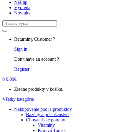
Náš tip
Výpredaj
Novinky
Search
for:
Returning Customer ?
Sign in
Don't have an account ?
Register
0
0.00
€
Žiadne produkty v košíku.
Všetky kategórie
Nakupovanie podľa produktov
Bazény a príslušenstvo
Chovateľské potreby
Vitamíny
Krmivá Tomáš