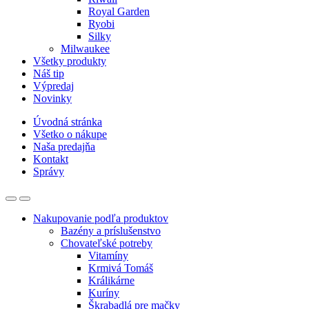
Royal Garden
Ryobi
Silky
Milwaukee
Všetky produkty
Náš tip
Výpredaj
Novinky
Úvodná stránka
Všetko o nákupe
Naša predajňa
Kontakt
Správy
Nakupovanie podľa produktov
Bazény a príslušenstvo
Chovateľské potreby
Vitamíny
Krmivá Tomáš
Králikárne
Kuríny
Škrabadlá pre mačky