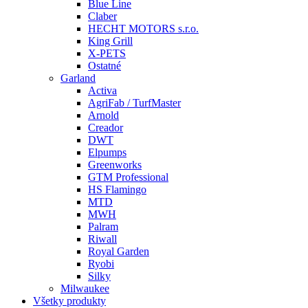
Blue Line
Claber
HECHT MOTORS s.r.o.
King Grill
X-PETS
Ostatné
Garland
Activa
AgriFab / TurfMaster
Arnold
Creador
DWT
Elpumps
Greenworks
GTM Professional
HS Flamingo
MTD
MWH
Palram
Riwall
Royal Garden
Ryobi
Silky
Milwaukee
Všetky produkty