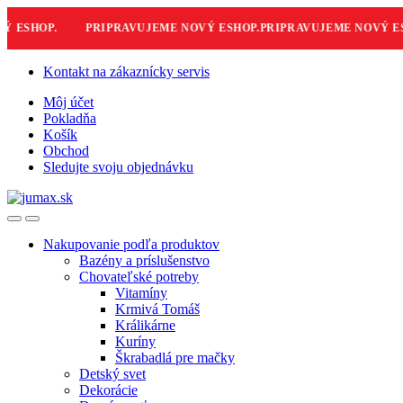
ESHOP.
PRIPRAVUJEME NOVÝ ESHOP.
PRIPRAVUJEME NOVÝ ESH
Skip
Skip
Kontakt na zákaznícky servis
to
to
Môj účet
navigation
content
Pokladňa
Košík
Obchod
Sledujte svoju objednávku
Nakupovanie podľa produktov
Bazény a príslušenstvo
Chovateľské potreby
Vitamíny
Krmivá Tomáš
Králikárne
Kuríny
Škrabadlá pre mačky
Detský svet
Dekorácie