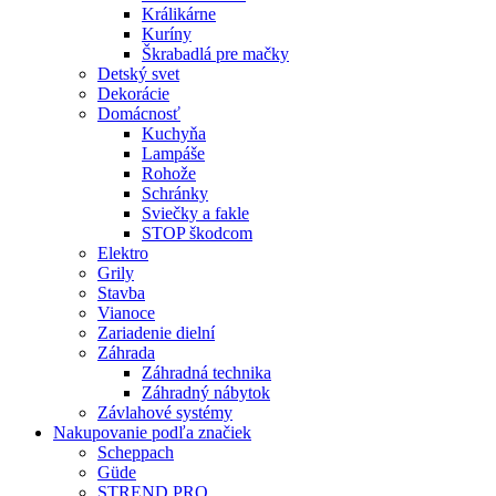
Králikárne
Kuríny
Škrabadlá pre mačky
Detský svet
Dekorácie
Domácnosť
Kuchyňa
Lampáše
Rohože
Schránky
Sviečky a fakle
STOP škodcom
Elektro
Grily
Stavba
Vianoce
Zariadenie dielní
Záhrada
Záhradná technika
Záhradný nábytok
Závlahové systémy
Nakupovanie podľa značiek
Scheppach
Güde
STREND PRO