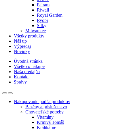
Palram
Riwall
Royal Garden
Ryobi
Silky
Milwaukee
Všetky produkty
Náš tip
Výpredaj
Novinky
Úvodná stránka
Všetko o nákupe
Naša predajňa
Kontakt
Správy
Nakupovanie podľa produktov
Bazény a príslušenstvo
Chovateľské potreby
Vitamíny
Krmivá Tomáš
Králikárne