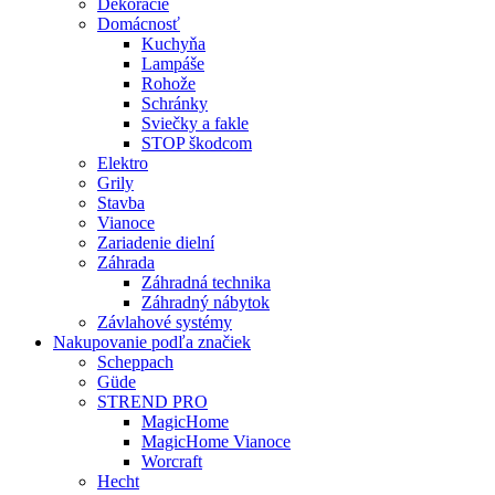
Dekorácie
Domácnosť
Kuchyňa
Lampáše
Rohože
Schránky
Sviečky a fakle
STOP škodcom
Elektro
Grily
Stavba
Vianoce
Zariadenie dielní
Záhrada
Záhradná technika
Záhradný nábytok
Závlahové systémy
Nakupovanie podľa značiek
Scheppach
Güde
STREND PRO
MagicHome
MagicHome Vianoce
Worcraft
Hecht