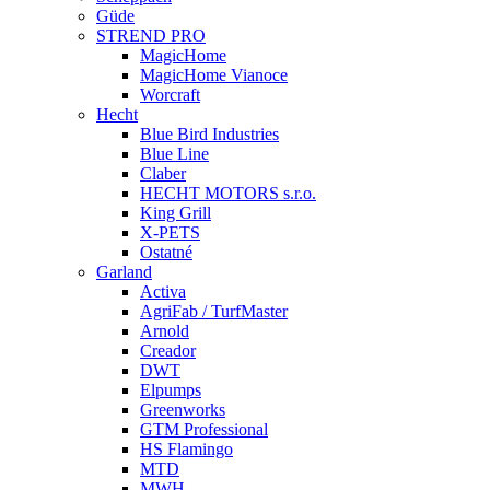
Güde
STREND PRO
MagicHome
MagicHome Vianoce
Worcraft
Hecht
Blue Bird Industries
Blue Line
Claber
HECHT MOTORS s.r.o.
King Grill
X-PETS
Ostatné
Garland
Activa
AgriFab / TurfMaster
Arnold
Creador
DWT
Elpumps
Greenworks
GTM Professional
HS Flamingo
MTD
MWH