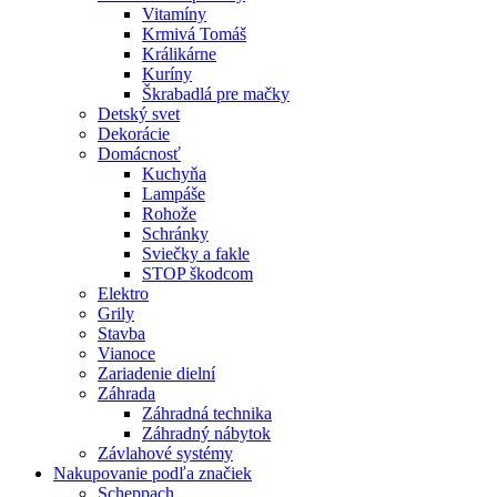
Vitamíny
Krmivá Tomáš
Králikárne
Kuríny
Škrabadlá pre mačky
Detský svet
Dekorácie
Domácnosť
Kuchyňa
Lampáše
Rohože
Schránky
Sviečky a fakle
STOP škodcom
Elektro
Grily
Stavba
Vianoce
Zariadenie dielní
Záhrada
Záhradná technika
Záhradný nábytok
Závlahové systémy
Nakupovanie podľa značiek
Scheppach