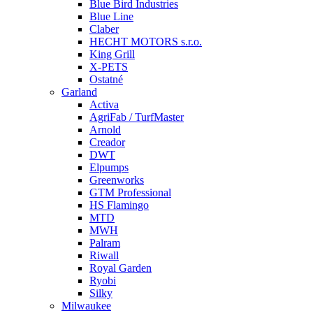
Blue Bird Industries
Blue Line
Claber
HECHT MOTORS s.r.o.
King Grill
X-PETS
Ostatné
Garland
Activa
AgriFab / TurfMaster
Arnold
Creador
DWT
Elpumps
Greenworks
GTM Professional
HS Flamingo
MTD
MWH
Palram
Riwall
Royal Garden
Ryobi
Silky
Milwaukee