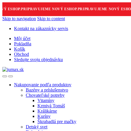
 ESHOP.
PRIPRAVUJEME NOVÝ ESHOP.
PRIPRAVUJEME NOVÝ ESHOP.
Skip to navigation
Skip to content
Kontakt na zákaznícky servis
Môj účet
Pokladňa
Košík
Obchod
Sledujte svoju objednávku
Nakupovanie podľa produktov
Bazény a príslušenstvo
Chovateľské potreby
Vitamíny
Krmivá Tomáš
Králikárne
Kuríny
Škrabadlá pre mačky
Detský svet