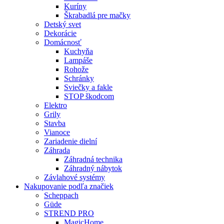
Kuríny
Škrabadlá pre mačky
Detský svet
Dekorácie
Domácnosť
Kuchyňa
Lampáše
Rohože
Schránky
Sviečky a fakle
STOP škodcom
Elektro
Grily
Stavba
Vianoce
Zariadenie dielní
Záhrada
Záhradná technika
Záhradný nábytok
Závlahové systémy
Nakupovanie podľa značiek
Scheppach
Güde
STREND PRO
MagicHome