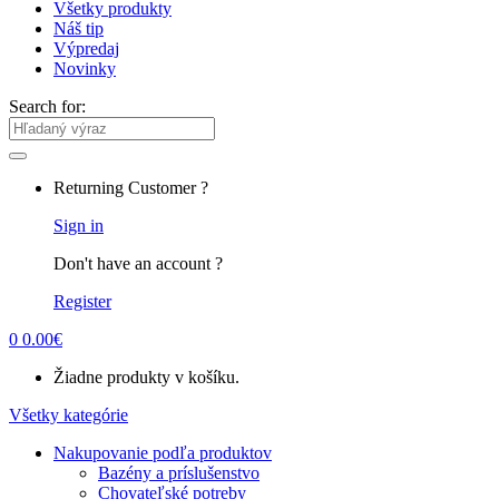
Všetky produkty
Náš tip
Výpredaj
Novinky
Search for:
Returning Customer ?
Sign in
Don't have an account ?
Register
0
0.00
€
Žiadne produkty v košíku.
Všetky kategórie
Nakupovanie podľa produktov
Bazény a príslušenstvo
Chovateľské potreby