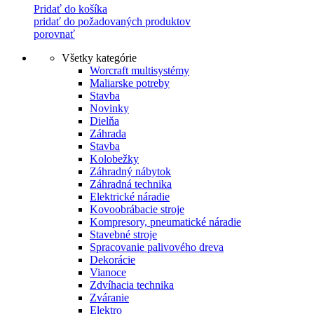
Pridať do košíka
pridať do požadovaných produktov
porovnať
Všetky kategórie
Worcraft multisystémy
Maliarske potreby
Stavba
Novinky
Dielňa
Záhrada
Stavba
Kolobežky
Záhradný nábytok
Záhradná technika
Elektrické náradie
Kovoobrábacie stroje
Kompresory, pneumatické náradie
Stavebné stroje
Spracovanie palivového dreva
Dekorácie
Vianoce
Zdvíhacia technika
Zváranie
Elektro