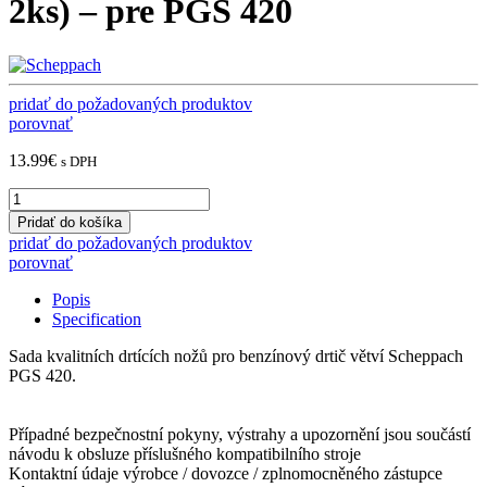
2ks) – pre PGS 420
pridať do požadovaných produktov
porovnať
13.99
€
s DPH
Scheppach
Drviace
Pridať do košíka
nože
pridať do požadovaných produktov
(sada
porovnať
2ks)
-
Popis
pre
Specification
PGS
420
Sada kvalitních drtících nožů pro benzínový drtič větví Scheppach
quantity
PGS 420.
Případné bezpečnostní pokyny, výstrahy a upozornění jsou součástí
návodu k obsluze příslušného kompatibilního stroje
Kontaktní údaje výrobce / dovozce / zplnomocněného zástupce