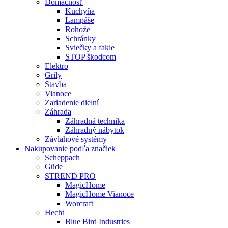
Domácnosť
Kuchyňa
Lampáše
Rohože
Schránky
Sviečky a fakle
STOP škodcom
Elektro
Grily
Stavba
Vianoce
Zariadenie dielní
Záhrada
Záhradná technika
Záhradný nábytok
Závlahové systémy
Nakupovanie podľa značiek
Scheppach
Güde
STREND PRO
MagicHome
MagicHome Vianoce
Worcraft
Hecht
Blue Bird Industries