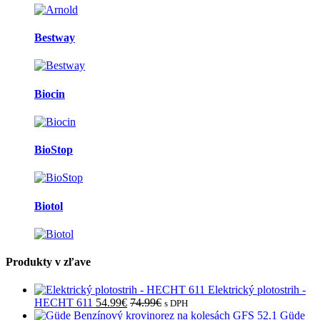
Bestway
Biocin
BioStop
Biotol
Produkty v zľave
Elektrický plotostrih -
HECHT 611
54.99
€
74.99
€
s DPH
Güde