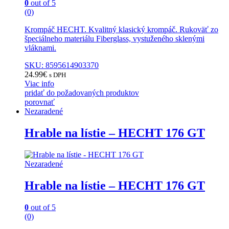
0
out of 5
(0)
Krompáč HECHT. Kvalitný klasický krompáč. Rukoväť zo
špeciálneho materiálu Fiberglass, vystuženého sklenými
vláknami.
SKU: 8595614903370
24.99
€
s DPH
Viac info
pridať do požadovaných produktov
porovnať
Nezaradené
Hrable na lístie – HECHT 176 GT
Nezaradené
Hrable na lístie – HECHT 176 GT
0
out of 5
(0)