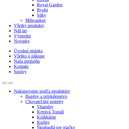
Royal Garden
Ryobi
Silky
Milwaukee
Všetky produkty
Náš tip
Výpredaj
Novinky
Úvodná stránka
Všetko o nákupe
Naša predajňa
Kontakt
Správy
Nakupovanie podľa produktov
Bazény a príslušenstvo
Chovateľské potreby
Vitamíny
Krmivá Tomáš
Králikárne
Kuríny
Škrabadlá pre mačky