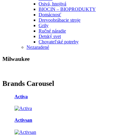
Osivá, hnojivá
BIOCIN – BIOPRODUKTY
Domácnosť
Drevoobrábacie stroje
Grily
Ručné náradie
Detský svet
Chovateľské potreby
Nezaradené
Milwaukee
Brands Carousel
Activa
Activsan