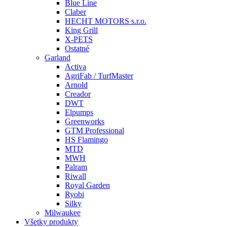
Blue Line
Claber
HECHT MOTORS s.r.o.
King Grill
X-PETS
Ostatné
Garland
Activa
AgriFab / TurfMaster
Arnold
Creador
DWT
Elpumps
Greenworks
GTM Professional
HS Flamingo
MTD
MWH
Palram
Riwall
Royal Garden
Ryobi
Silky
Milwaukee
Všetky produkty