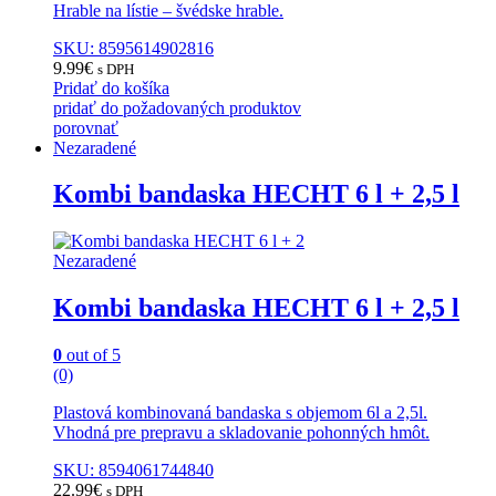
Hrable na lístie – švédske hrable.
SKU: 8595614902816
9.99
€
s DPH
Pridať do košíka
pridať do požadovaných produktov
porovnať
Nezaradené
Kombi bandaska HECHT 6 l + 2,5 l
Nezaradené
Kombi bandaska HECHT 6 l + 2,5 l
0
out of 5
(0)
Plastová kombinovaná bandaska s objemom 6l a 2,5l.
Vhodná pre prepravu a skladovanie pohonných hmôt.
SKU: 8594061744840
22.99
€
s DPH