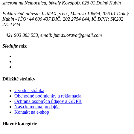
smerom na Nemocnicu, bývalý Kovopol), 026 01 Dolný Kubín
Fakturačná adresa: JUMAX, s.r.o., Mierová 1966/4, 026 01 Dolný
Kubín - IČO: 44 600 437,DIČ: 202 2754 844, IČ DPH: SK202
2754 844
+421 903 883 553, email: jumax.orava@gmail.com
Sledujte nás:
Dôležité stránky
Úvodná stránka
Obchodné podmienky a reklamácia
Ochrana osobných údajov a GDPR
Naša kamenná predajňa
Kontakt na e-shop
Hlavné kategórie