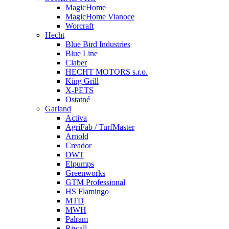
MagicHome
MagicHome Vianoce
Worcraft
Hecht
Blue Bird Industries
Blue Line
Claber
HECHT MOTORS s.r.o.
King Grill
X-PETS
Ostatné
Garland
Activa
AgriFab / TurfMaster
Arnold
Creador
DWT
Elpumps
Greenworks
GTM Professional
HS Flamingo
MTD
MWH
Palram
Riwall