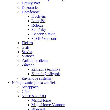
Detský svet
Dekorácie
Domácnosť
Kuchyňa
Lampáše
Rohože
Schránky
Sviečky a fakle
STOP škodcom
Elektro
Grily
Stavba
Vianoce
Zariadenie dielní
Záhrada
Záhradná technika
Záhradný nábytok
Závlahové systémy
Nakupovanie podľa značiek
Scheppach
Güde
STREND PRO
MagicHome
MagicHome Vianoce
Worcraft