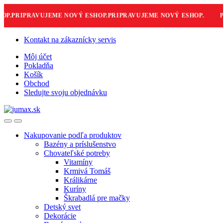
.
PRIPRAVUJEME NOVÝ ESHOP.
PRIPRAVUJEME NOVÝ ESHOP.
PR
Skip
Skip
Kontakt na zákaznícky servis
to
to
Môj účet
navigation
content
Pokladňa
Košík
Obchod
Sledujte svoju objednávku
Nakupovanie podľa produktov
Bazény a príslušenstvo
Chovateľské potreby
Vitamíny
Krmivá Tomáš
Králikárne
Kuríny
Škrabadlá pre mačky
Detský svet
Dekorácie