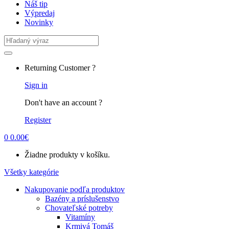
Náš tip
Výpredaj
Novinky
Search
for:
Returning Customer ?
Sign in
Don't have an account ?
Register
0
0.00
€
Žiadne produkty v košíku.
Všetky kategórie
Nakupovanie podľa produktov
Bazény a príslušenstvo
Chovateľské potreby
Vitamíny
Krmivá Tomáš