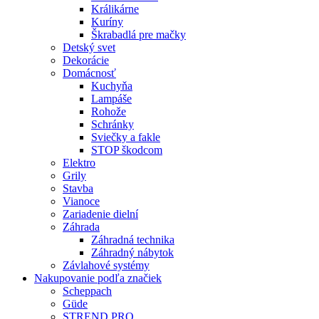
Králikárne
Kuríny
Škrabadlá pre mačky
Detský svet
Dekorácie
Domácnosť
Kuchyňa
Lampáše
Rohože
Schránky
Sviečky a fakle
STOP škodcom
Elektro
Grily
Stavba
Vianoce
Zariadenie dielní
Záhrada
Záhradná technika
Záhradný nábytok
Závlahové systémy
Nakupovanie podľa značiek
Scheppach
Güde
STREND PRO