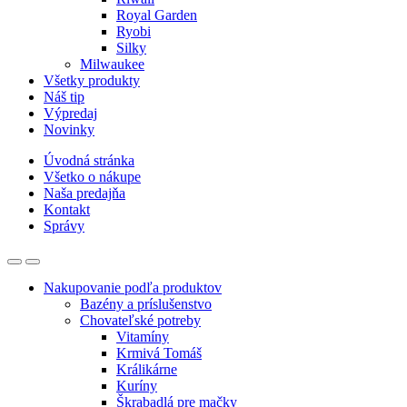
Royal Garden
Ryobi
Silky
Milwaukee
Všetky produkty
Náš tip
Výpredaj
Novinky
Úvodná stránka
Všetko o nákupe
Naša predajňa
Kontakt
Správy
Nakupovanie podľa produktov
Bazény a príslušenstvo
Chovateľské potreby
Vitamíny
Krmivá Tomáš
Králikárne
Kuríny
Škrabadlá pre mačky