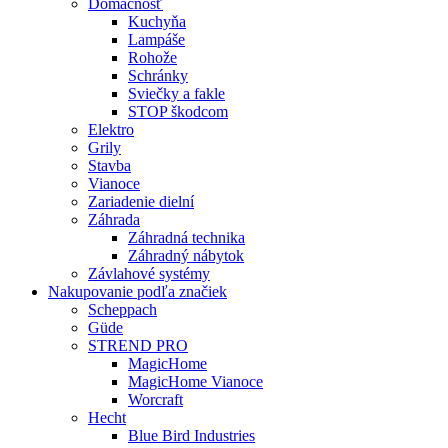
Domácnosť
Kuchyňa
Lampáše
Rohože
Schránky
Sviečky a fakle
STOP škodcom
Elektro
Grily
Stavba
Vianoce
Zariadenie dielní
Záhrada
Záhradná technika
Záhradný nábytok
Závlahové systémy
Nakupovanie podľa značiek
Scheppach
Güde
STREND PRO
MagicHome
MagicHome Vianoce
Worcraft
Hecht
Blue Bird Industries