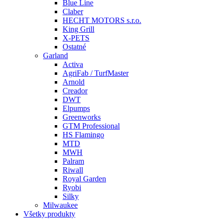
Blue Line
Claber
HECHT MOTORS s.r.o.
King Grill
X-PETS
Ostatné
Garland
Activa
AgriFab / TurfMaster
Arnold
Creador
DWT
Elpumps
Greenworks
GTM Professional
HS Flamingo
MTD
MWH
Palram
Riwall
Royal Garden
Ryobi
Silky
Milwaukee
Všetky produkty