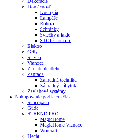
Dekorácie
Domácnosť
Kuchyňa
Lampáše
Rohože
Schránky
Sviečky a fakle
STOP škodcom
Elektro
Grily
Stavba
Vianoce
Zariadenie dielní
Záhrada
Záhradná technika
Záhradný nábytok
Závlahové systémy
Nakupovanie podľa značiek
Scheppach
Güde
STREND PRO
MagicHome
MagicHome Vianoce
Worcraft
Hecht