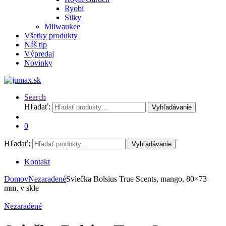
Ryobi
Silky
Milwaukee
Všetky produkty
Náš tip
Výpredaj
Novinky
Search
Hľadať:
Vyhľadávanie
0
Hľadať:
Vyhľadávanie
Kontakt
Domov
Nezaradené
Sviečka Bolsius True Scents, mango, 80×73
mm, v skle
Nezaradené