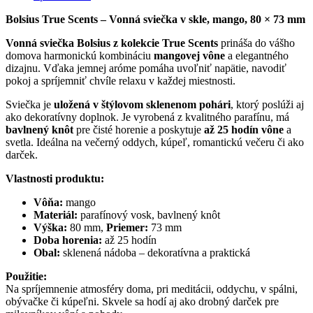
Bolsius True Scents – Vonná sviečka v skle, mango, 80 × 73 mm
Vonná sviečka Bolsius z kolekcie True Scents
prináša do vášho
domova harmonickú kombináciu
mangovej vône
a elegantného
dizajnu. Vďaka jemnej aróme pomáha uvoľniť napätie, navodiť
pokoj a spríjemniť chvíle relaxu v každej miestnosti.
Sviečka je
uložená v štýlovom sklenenom pohári
, ktorý poslúži aj
ako dekoratívny doplnok. Je vyrobená z kvalitného parafínu, má
bavlnený knôt
pre čisté horenie a poskytuje
až 25 hodín vône
a
svetla. Ideálna na večerný oddych, kúpeľ, romantickú večeru či ako
darček.
Vlastnosti produktu:
Vôňa:
mango
Materiál:
parafínový vosk, bavlnený knôt
Výška:
80 mm,
Priemer:
73 mm
Doba horenia:
až 25 hodín
Obal:
sklenená nádoba – dekoratívna a praktická
Použitie:
Na spríjemnenie atmosféry doma, pri meditácii, oddychu, v spálni,
obývačke či kúpeľni. Skvele sa hodí aj ako drobný darček pre