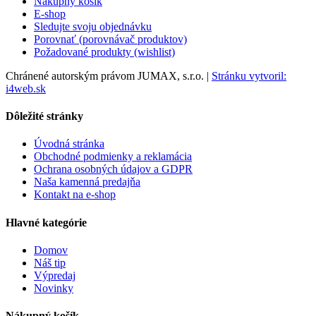
Nákupný košík
E-shop
Sledujte svoju objednávku
Porovnať (porovnávač produktov)
Požadované produkty (wishlist)
Chránené autorským právom JUMAX, s.r.o. |
Stránku vytvoril:
i4web.sk
Dôležité stránky
Úvodná stránka
Obchodné podmienky a reklamácia
Ochrana osobných údajov a GDPR
Naša kamenná predajňa
Kontakt na e-shop
Hlavné kategórie
Domov
Náš tip
Výpredaj
Novinky
Nákupný košík