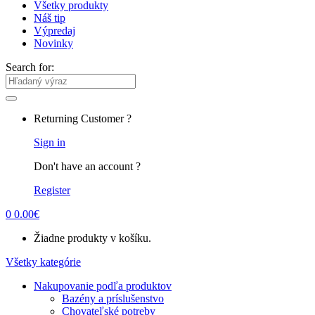
Všetky produkty
Náš tip
Výpredaj
Novinky
Search for:
Returning Customer ?
Sign in
Don't have an account ?
Register
0
0.00
€
Žiadne produkty v košíku.
Všetky kategórie
Nakupovanie podľa produktov
Bazény a príslušenstvo
Chovateľské potreby