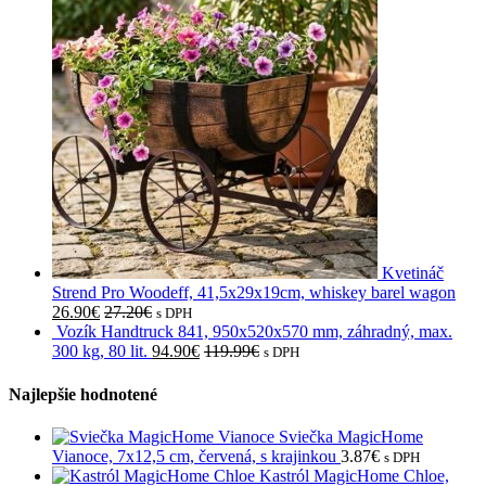
Kvetináč
Strend Pro Woodeff, 41,5x29x19cm, whiskey barel wagon
26.90
€
27.20
€
s DPH
Vozík Handtruck 841, 950x520x570 mm, záhradný, max.
300 kg, 80 lit.
94.90
€
119.99
€
s DPH
Najlepšie hodnotené
Sviečka MagicHome
Vianoce, 7x12,5 cm, červená, s krajinkou
3.87
€
s DPH
Kastról MagicHome Chloe,