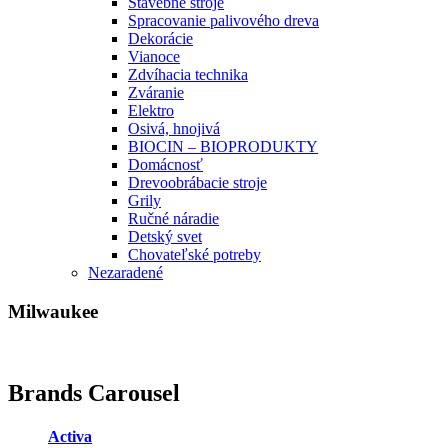
Stavebné stroje
Spracovanie palivového dreva
Dekorácie
Vianoce
Zdvíhacia technika
Zváranie
Elektro
Osivá, hnojivá
BIOCIN – BIOPRODUKTY
Domácnosť
Drevoobrábacie stroje
Grily
Ručné náradie
Detský svet
Chovateľské potreby
Nezaradené
Milwaukee
Brands Carousel
Activa