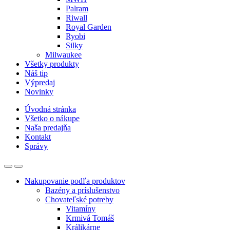
Palram
Riwall
Royal Garden
Ryobi
Silky
Milwaukee
Všetky produkty
Náš tip
Výpredaj
Novinky
Úvodná stránka
Všetko o nákupe
Naša predajňa
Kontakt
Správy
Nakupovanie podľa produktov
Bazény a príslušenstvo
Chovateľské potreby
Vitamíny
Krmivá Tomáš
Králikárne