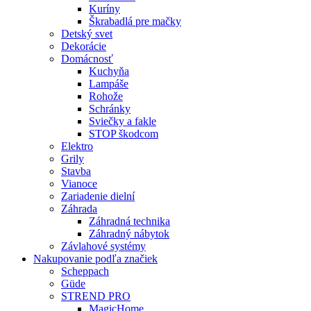
Kuríny
Škrabadlá pre mačky
Detský svet
Dekorácie
Domácnosť
Kuchyňa
Lampáše
Rohože
Schránky
Sviečky a fakle
STOP škodcom
Elektro
Grily
Stavba
Vianoce
Zariadenie dielní
Záhrada
Záhradná technika
Záhradný nábytok
Závlahové systémy
Nakupovanie podľa značiek
Scheppach
Güde
STREND PRO
MagicHome