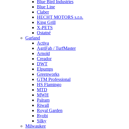
Blue Bird Industries
Blue Line
Claber
HECHT MOTORS s.r.o.
King Grill
X-PETS
Ostatné
Garland
Activa
AgriFab / TurfMaster
Arnold
Creador
DWT
Elpumps
Greenworks
GTM Professional
HS Flamingo
MTD
MWH
Palram
Riwall
Royal Garden
Ryobi
Silky
Milwaukee