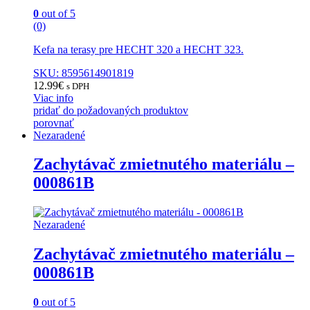
0
out of 5
(0)
Kefa na terasy pre HECHT 320 a HECHT 323.
SKU: 8595614901819
12.99
€
s DPH
Viac info
pridať do požadovaných produktov
porovnať
Nezaradené
Zachytávač zmietnutého materiálu –
000861B
Nezaradené
Zachytávač zmietnutého materiálu –
000861B
0
out of 5