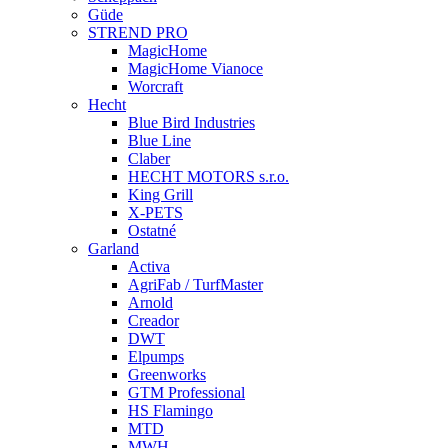
Güde
STREND PRO
MagicHome
MagicHome Vianoce
Worcraft
Hecht
Blue Bird Industries
Blue Line
Claber
HECHT MOTORS s.r.o.
King Grill
X-PETS
Ostatné
Garland
Activa
AgriFab / TurfMaster
Arnold
Creador
DWT
Elpumps
Greenworks
GTM Professional
HS Flamingo
MTD
MWH