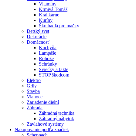
Vitamíny
Krmivá Tomáš
Králikárne
Kuríny
Škrabadlá pre mačky
Detský svet
Dekorácie
Domácnosť
Kuchyňa
Lampáše
Rohože
Schránky
Sviečky a fakle
STOP škodcom
Elektro
Grily
Stavba
Vianoce
Zariadenie dielní
Záhrada
Záhradná technika
Záhradný nábytok
Závlahové systémy
Nakupovanie podľa značiek
Scheppach