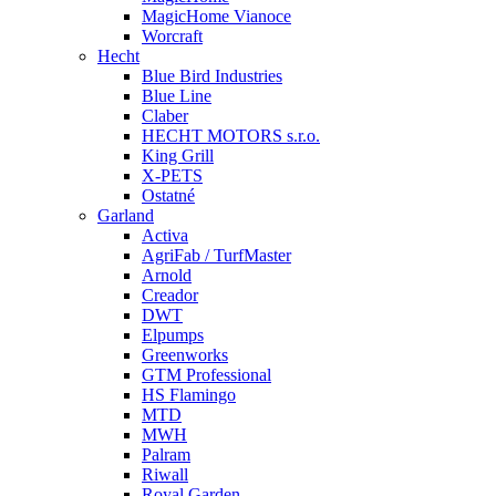
MagicHome Vianoce
Worcraft
Hecht
Blue Bird Industries
Blue Line
Claber
HECHT MOTORS s.r.o.
King Grill
X-PETS
Ostatné
Garland
Activa
AgriFab / TurfMaster
Arnold
Creador
DWT
Elpumps
Greenworks
GTM Professional
HS Flamingo
MTD
MWH
Palram
Riwall
Royal Garden