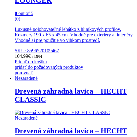
LOUNGER
0
out of 5
(0)
Luxusné polohovateľné lehátko z hliníkových profilov.
Rozmery 190 x 65 x 45 cm. Vhodné pre exteriéry aj interiéry.
Vhodné aj pre použitie vo vlhkom prostredí.
SKU: 8596520109467
104.99
€
s DPH
Pridať do košíka
pridať do požadovaných produktov
porovnať
Nezaradené
Drevená záhradná lavica – HECHT
CLASSIC
Nezaradené
Drevená záhradná lavica – HECHT