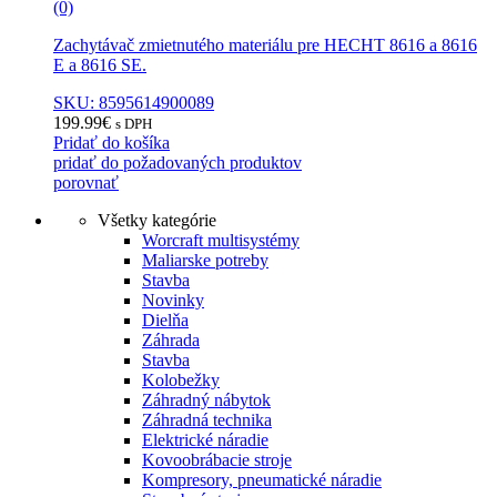
(0)
Zachytávač zmietnutého materiálu pre HECHT 8616 a 8616
E a 8616 SE.
SKU: 8595614900089
199.99
€
s DPH
Pridať do košíka
pridať do požadovaných produktov
porovnať
Všetky kategórie
Worcraft multisystémy
Maliarske potreby
Stavba
Novinky
Dielňa
Záhrada
Stavba
Kolobežky
Záhradný nábytok
Záhradná technika
Elektrické náradie
Kovoobrábacie stroje
Kompresory, pneumatické náradie