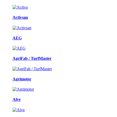
Activsan
AEG
AgriFab / TurfMaster
Agrimotor
Alve