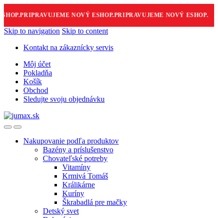
HOP.
PRIPRAVUJEME NOVÝ ESHOP.
PRIPRAVUJEME NOVÝ ESHOP.
Skip to navigation
Skip to content
Kontakt na zákaznícky servis
Môj účet
Pokladňa
Košík
Obchod
Sledujte svoju objednávku
Nakupovanie podľa produktov
Bazény a príslušenstvo
Chovateľské potreby
Vitamíny
Krmivá Tomáš
Králikárne
Kuríny
Škrabadlá pre mačky
Detský svet