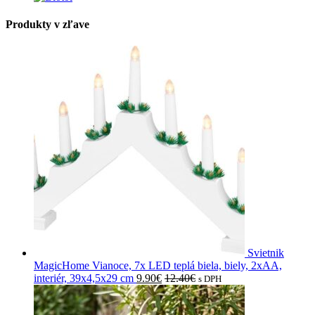
Produkty v zľave
Svietnik
MagicHome Vianoce, 7x LED teplá biela, biely, 2xAA,
interiér, 39x4,5x29 cm
9.90
€
12.40
€
s DPH