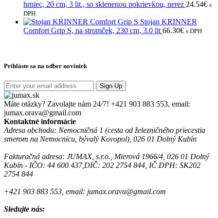
hrniec, 20 cm, 3 lit., so sklenenou pokrievkou, nerez
24.54
€
s
DPH
Stojan KRINNER
Comfort Grip S, na stromček, 230 cm, 3.0 lit
66.30
€
s DPH
Prihláste sa na odber noviniek
Sign Up
Máte otázky? Zavolajte nám 24/7!
+421 903 883 553, email:
jumax.orava@gmail.com
Kontaktné informácie
Adresa obchodu: Nemocničná 1 (cesta od železničného priecestia
smerom na Nemocnicu, bývalý Kovopol), 026 01 Dolný Kubín
Fakturačná adresa: JUMAX, s.r.o., Mierová 1966/4, 026 01 Dolný
Kubín - IČO: 44 600 437,DIČ: 202 2754 844, IČ DPH: SK202
2754 844
+421 903 883 553, email: jumax.orava@gmail.com
Sledujte nás: