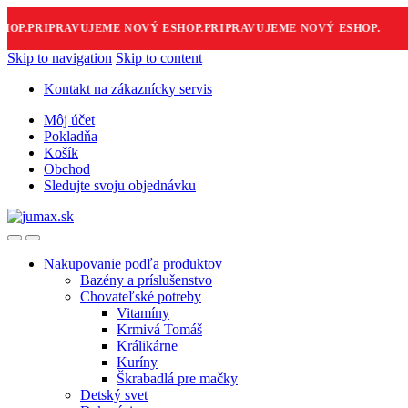
P.
PRIPRAVUJEME NOVÝ ESHOP.
PRIPRAVUJEME NOVÝ ESHOP.
P
Skip to navigation
Skip to content
Kontakt na zákaznícky servis
Môj účet
Pokladňa
Košík
Obchod
Sledujte svoju objednávku
Nakupovanie podľa produktov
Bazény a príslušenstvo
Chovateľské potreby
Vitamíny
Krmivá Tomáš
Králikárne
Kuríny
Škrabadlá pre mačky
Detský svet