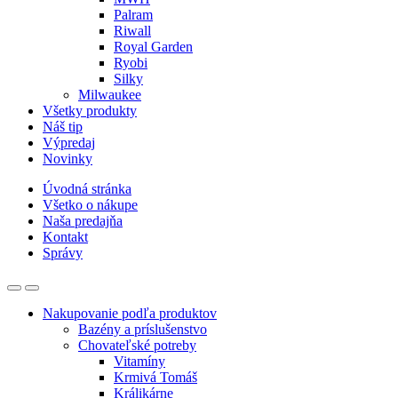
Palram
Riwall
Royal Garden
Ryobi
Silky
Milwaukee
Všetky produkty
Náš tip
Výpredaj
Novinky
Úvodná stránka
Všetko o nákupe
Naša predajňa
Kontakt
Správy
Nakupovanie podľa produktov
Bazény a príslušenstvo
Chovateľské potreby
Vitamíny
Krmivá Tomáš
Králikárne