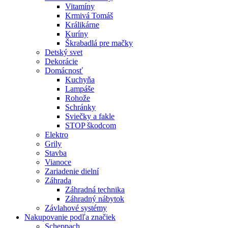
Vitamíny
Krmivá Tomáš
Králikárne
Kuríny
Škrabadlá pre mačky
Detský svet
Dekorácie
Domácnosť
Kuchyňa
Lampáše
Rohože
Schránky
Sviečky a fakle
STOP škodcom
Elektro
Grily
Stavba
Vianoce
Zariadenie dielní
Záhrada
Záhradná technika
Záhradný nábytok
Závlahové systémy
Nakupovanie podľa značiek
Scheppach