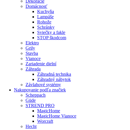
Dekorácie
Domácnosť
Kuchyňa
Lampáše
Rohože
Schránky
Sviečky a fakle
STOP škodcom
Elektro
Grily
Stavba
Vianoce
Zariadenie dielní
Záhrada
Záhradná technika
Záhradný nábytok
Závlahové systémy
Nakupovanie podľa značiek
Scheppach
Güde
STREND PRO
MagicHome
MagicHome Vianoce
Worcraft
Hecht