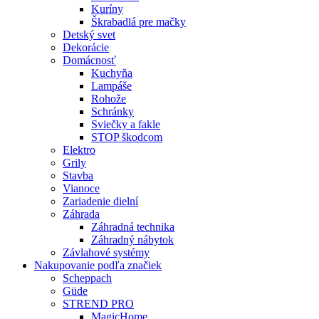
Kuríny
Škrabadlá pre mačky
Detský svet
Dekorácie
Domácnosť
Kuchyňa
Lampáše
Rohože
Schránky
Sviečky a fakle
STOP škodcom
Elektro
Grily
Stavba
Vianoce
Zariadenie dielní
Záhrada
Záhradná technika
Záhradný nábytok
Závlahové systémy
Nakupovanie podľa značiek
Scheppach
Güde
STREND PRO
MagicHome