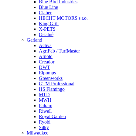
Blue Bird Industries
Blue Line
Claber
HECHT MOTORS s.r.o.
King Grill
X-PETS
Ostatné
Garland
Activa
AgriFab / TurfMaster
Arnold
Creador
DWT
Elpumps
Greenworks
GTM Professional
HS Flamingo
MTD
MWH
Palram
Riwall
Royal Garden
Ryobi
Silky
Milwaukee