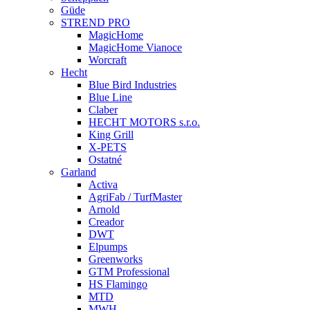
Güde
STREND PRO
MagicHome
MagicHome Vianoce
Worcraft
Hecht
Blue Bird Industries
Blue Line
Claber
HECHT MOTORS s.r.o.
King Grill
X-PETS
Ostatné
Garland
Activa
AgriFab / TurfMaster
Arnold
Creador
DWT
Elpumps
Greenworks
GTM Professional
HS Flamingo
MTD
MWH