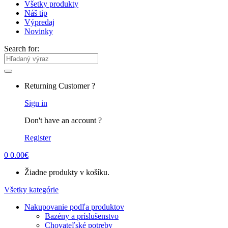
Všetky produkty
Náš tip
Výpredaj
Novinky
Search for:
Returning Customer ?
Sign in
Don't have an account ?
Register
0
0.00
€
Žiadne produkty v košíku.
Všetky kategórie
Nakupovanie podľa produktov
Bazény a príslušenstvo
Chovateľské potreby