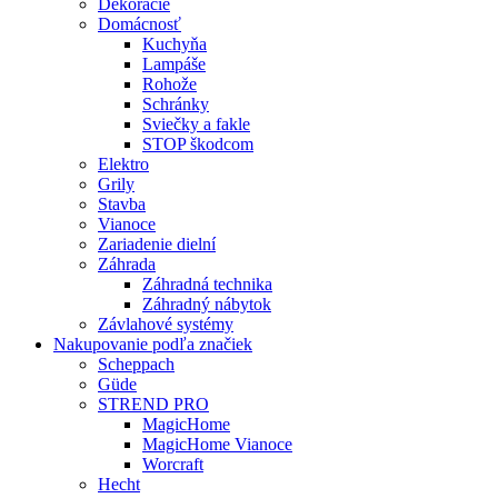
Dekorácie
Domácnosť
Kuchyňa
Lampáše
Rohože
Schránky
Sviečky a fakle
STOP škodcom
Elektro
Grily
Stavba
Vianoce
Zariadenie dielní
Záhrada
Záhradná technika
Záhradný nábytok
Závlahové systémy
Nakupovanie podľa značiek
Scheppach
Güde
STREND PRO
MagicHome
MagicHome Vianoce
Worcraft
Hecht