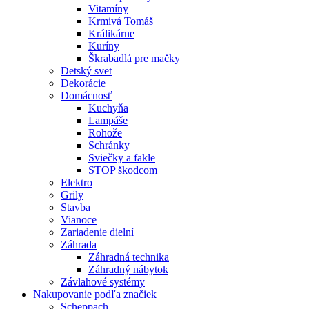
Vitamíny
Krmivá Tomáš
Králikárne
Kuríny
Škrabadlá pre mačky
Detský svet
Dekorácie
Domácnosť
Kuchyňa
Lampáše
Rohože
Schránky
Sviečky a fakle
STOP škodcom
Elektro
Grily
Stavba
Vianoce
Zariadenie dielní
Záhrada
Záhradná technika
Záhradný nábytok
Závlahové systémy
Nakupovanie podľa značiek
Scheppach