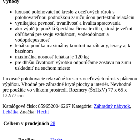
Výhody
luxusné polohovateľné kreslo z oceľových rúrok s
polohovateľnou podnožkou zaručujúcou perfektnú relaxáciu
vynikajúca pevnosť, trvanlivosť a kvalita spracovania
ako výplň je použitá špeciálna čierna textília, ktorá je veľmi
obľúbená pre svoju vzdušnosť, vodeodolnosť a
vodopriepustnosť
lehátko ponúka maximálny komfort na záhrady, terasy aj k
bazénom
maximálna nosnosť lehátka je 120 kg
pre dlhšiu životnosť výrobku odporúčame zostavu na zimu
uskladniť na suchom mieste
Luxusné polohovacie relaxačné kreslo z oceľových rúrok s plátenou
výplňou. Vhodné pre záhradné kryté plochy a interiér. Nevhodné
pre použitie vo vlhkom prostredí. Rozmery (ŠxHxV) 77 x 65 x
122/77 cm
Katalógové číslo:
8596520046267
Kategórie:
Záhradný nábytok
,
Lehátka
Značka:
Hecht
Celkem v prodejnách
28