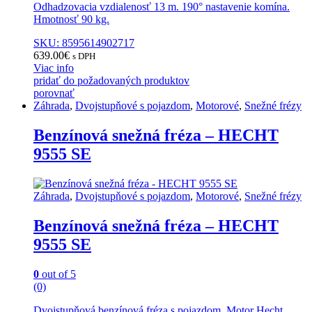
Odhadzovacia vzdialenosť 13 m. 190° nastavenie komína.
Hmotnosť 90 kg.
SKU: 8595614902717
639.00
€
s DPH
Viac info
pridať do požadovaných produktov
porovnať
Záhrada
,
Dvojstupňové s pojazdom
,
Motorové
,
Snežné frézy
Benzínová snežná fréza – HECHT
9555 SE
Záhrada
,
Dvojstupňové s pojazdom
,
Motorové
,
Snežné frézy
Benzínová snežná fréza – HECHT
9555 SE
0
out of 5
(0)
Dvojstupňová benzínová fréza s pojazdom. Motor Hecht