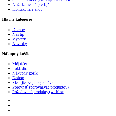
Naša kamenná predajňa
Kontakt na e-shop
Hlavné kategórie
Domov
Náš tip
Výpredaj
Novinky
Nákupný košík
Môj účet
Pokladňa
Nákupný košík
E-shop
Sledujte svoju objednávku
Porovnať (porovnávač produktov)
Požadované produkty (wishlist)