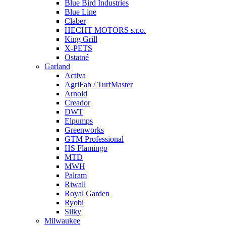
Blue Bird Industries
Blue Line
Claber
HECHT MOTORS s.r.o.
King Grill
X-PETS
Ostatné
Garland
Activa
AgriFab / TurfMaster
Arnold
Creador
DWT
Elpumps
Greenworks
GTM Professional
HS Flamingo
MTD
MWH
Palram
Riwall
Royal Garden
Ryobi
Silky
Milwaukee