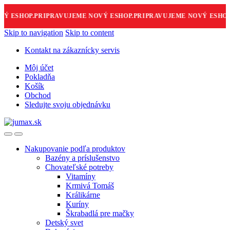
ESHOP.
PRIPRAVUJEME NOVÝ ESHOP.
PRIPRAVUJEME NOVÝ ESHOP.
Skip to navigation
Skip to content
Kontakt na zákaznícky servis
Môj účet
Pokladňa
Košík
Obchod
Sledujte svoju objednávku
Nakupovanie podľa produktov
Bazény a príslušenstvo
Chovateľské potreby
Vitamíny
Krmivá Tomáš
Králikárne
Kuríny
Škrabadlá pre mačky
Detský svet