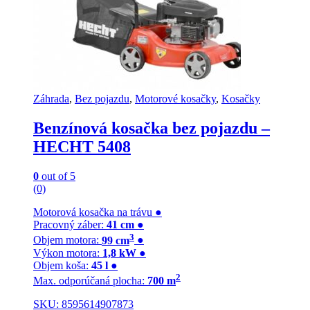
Záhrada
,
Bez pojazdu
,
Motorové kosačky
,
Kosačky
Benzínová kosačka bez pojazdu –
HECHT 5408
0
out of 5
(0)
Motorová kosačka na trávu
●
Pracovný záber:
41 cm
●
3
Objem motora:
99 cm
●
Výkon motora:
1,8 kW
●
Objem koša:
45 l
●
2
Max. odporúčaná plocha:
700 m
SKU: 8595614907873