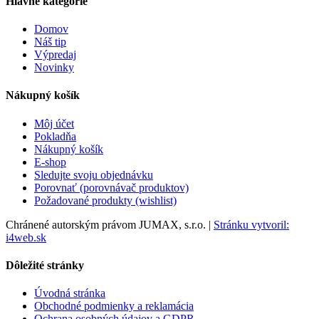
Hlavné kategórie
Domov
Náš tip
Výpredaj
Novinky
Nákupný košík
Môj účet
Pokladňa
Nákupný košík
E-shop
Sledujte svoju objednávku
Porovnať (porovnávač produktov)
Požadované produkty (wishlist)
Chránené autorským právom JUMAX, s.r.o. |
Stránku vytvoril:
i4web.sk
Dôležité stránky
Úvodná stránka
Obchodné podmienky a reklamácia
Ochrana osobných údajov a GDPR