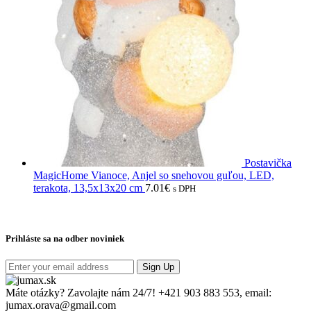
Postavička
MagicHome Vianoce, Anjel so snehovou guľou, LED,
terakota, 13,5x13x20 cm
7.01
€
s DPH
Prihláste sa na odber noviniek
Sign Up
Máte otázky? Zavolajte nám 24/7!
+421 903 883 553, email:
jumax.orava@gmail.com