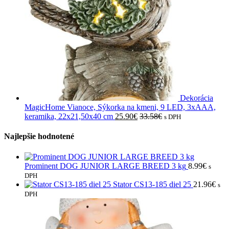
Dekorácia
MagicHome Vianoce, Sýkorka na kmeni, 9 LED, 3xAAA,
keramika, 22x21,50x40 cm
25.90
€
33.58
€
s DPH
Najlepšie hodnotené
Prominent DOG JUNIOR LARGE BREED 3 kg
8.99
€
s
DPH
Stator CS13-185 diel 25
21.96
€
s
DPH