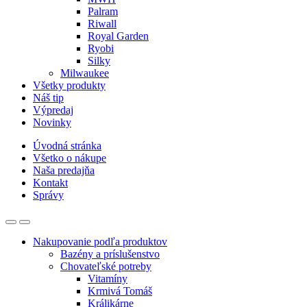
Palram
Riwall
Royal Garden
Ryobi
Silky
Milwaukee
Všetky produkty
Náš tip
Výpredaj
Novinky
Úvodná stránka
Všetko o nákupe
Naša predajňa
Kontakt
Správy
Nakupovanie podľa produktov
Bazény a príslušenstvo
Chovateľské potreby
Vitamíny
Krmivá Tomáš
Králikárne