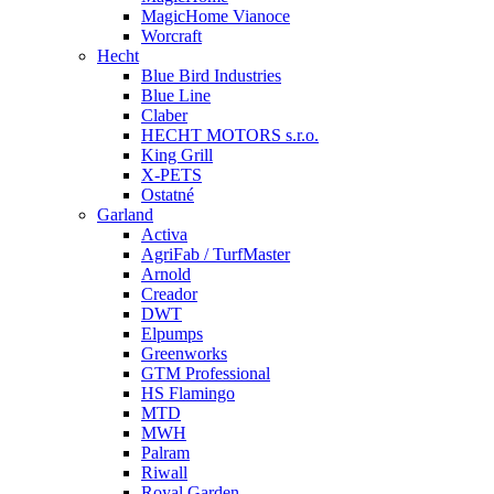
MagicHome Vianoce
Worcraft
Hecht
Blue Bird Industries
Blue Line
Claber
HECHT MOTORS s.r.o.
King Grill
X-PETS
Ostatné
Garland
Activa
AgriFab / TurfMaster
Arnold
Creador
DWT
Elpumps
Greenworks
GTM Professional
HS Flamingo
MTD
MWH
Palram
Riwall
Royal Garden