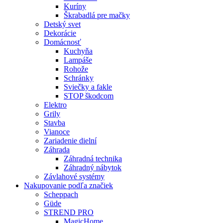
Kuríny
Škrabadlá pre mačky
Detský svet
Dekorácie
Domácnosť
Kuchyňa
Lampáše
Rohože
Schránky
Sviečky a fakle
STOP škodcom
Elektro
Grily
Stavba
Vianoce
Zariadenie dielní
Záhrada
Záhradná technika
Záhradný nábytok
Závlahové systémy
Nakupovanie podľa značiek
Scheppach
Güde
STREND PRO
MagicHome