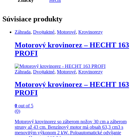
Značky
Hecht
Súvisiace produkty
Záhrada
,
Dvojtaktné
,
Motorové
,
Krovinorezy
Motorový krovinorez – HECHT 163
PROFI
Záhrada
,
Dvojtaktné
,
Motorové
,
Krovinorezy
Motorový krovinorez – HECHT 163
PROFI
0
out of 5
(0)
Motorový krovinorez so záberom nožov 30 cm a záberom
struny až 43 cm. Benzínový motor má obsah 63,3 cm3 s
menovitým výkonom 2 kW. Poloautomatické odvíjanie