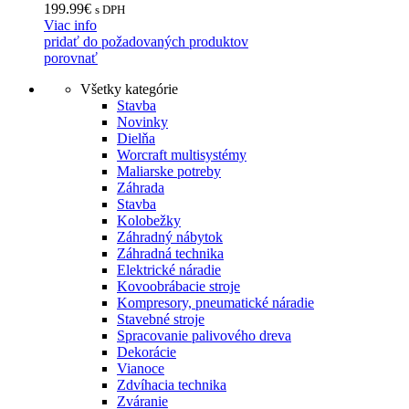
199.99
€
s DPH
Viac info
pridať do požadovaných produktov
porovnať
Všetky kategórie
Stavba
Novinky
Dielňa
Worcraft multisystémy
Maliarske potreby
Záhrada
Stavba
Kolobežky
Záhradný nábytok
Záhradná technika
Elektrické náradie
Kovoobrábacie stroje
Kompresory, pneumatické náradie
Stavebné stroje
Spracovanie palivového dreva
Dekorácie
Vianoce
Zdvíhacia technika
Zváranie