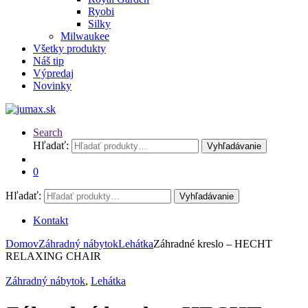
Ryobi
Silky
Milwaukee
Všetky produkty
Náš tip
Výpredaj
Novinky
Search
Hľadať:
Vyhľadávanie
0
Hľadať:
Vyhľadávanie
Kontakt
Domov
Záhradný nábytok
Lehátka
Záhradné kreslo – HECHT
RELAXING CHAIR
Záhradný nábytok
,
Lehátka