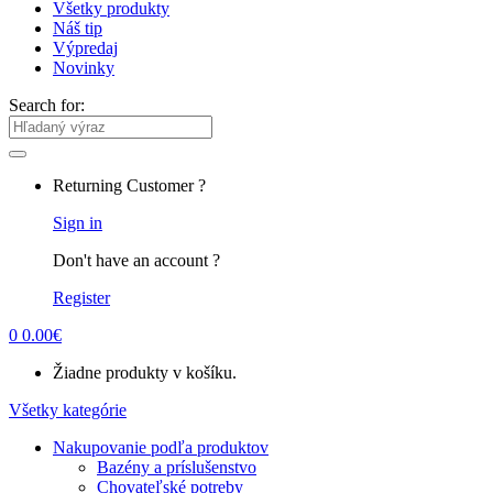
Všetky produkty
Náš tip
Výpredaj
Novinky
Search for:
Returning Customer ?
Sign in
Don't have an account ?
Register
0
0.00
€
Žiadne produkty v košíku.
Všetky kategórie
Nakupovanie podľa produktov
Bazény a príslušenstvo
Chovateľské potreby