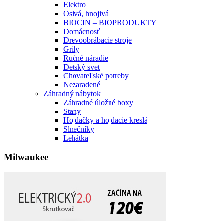
Elektro
Osivá, hnojivá
BIOCIN – BIOPRODUKTY
Domácnosť
Drevoobrábacie stroje
Grily
Ručné náradie
Detský svet
Chovateľské potreby
Nezaradené
Záhradný nábytok
Záhradné úložné boxy
Stany
Hojdačky a hojdacie kreslá
Slnečníky
Lehátka
Milwaukee