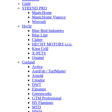
Güde
STREND PRO
MagicHome
MagicHome Vianoce
Worcraft
Hecht
Blue Bird Industries
Blue Line
Claber
HECHT MOTORS s.r.o.
King Grill
X-PETS
Ostatné
Garland
Activa
AgriFab / TurfMaster
Arnold
Creador
DWT
Elpumps
Greenworks
GTM Professional
HS Flamingo
MTD
MWH