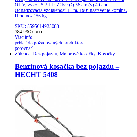
OHV, výkon 5,2 HP. Záber (š) 56 cm (v) 40 cm.
Odhadzovacia vzdialenosť 11 m. 190° nastavenie komína.
Hmotnosť 56 kg.
SKU: 8595614923088
584.99
€
s DPH
Viac info
pridať do požadovaných produktov
porovnať
Záhrada
,
Bez pojazdu
,
Motorové kosačky
,
Kosačky
Benzínová kosačka bez pojazdu –
HECHT 5408