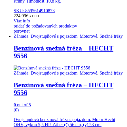
struny. Hmotnosť 10,8 kg.
SKU: 8595614910873
224.99
€
s DPH
Viac info
pridať do požadovaných produktov
porovnať
Záhrada
,
Dvojstupňové s pojazdom
,
Motorové
,
Snežné frézy
Benzínová snežná fréza – HECHT
9556
Záhrada
,
Dvojstupňové s pojazdom
,
Motorové
,
Snežné frézy
Benzínová snežná fréza – HECHT
9556
0
out of 5
(0)
Dvojstupňová benzínová fréza s pojazdom. Motor Hecht
OHV, výkon 5,5 HP. Záber (š) 56 cm, (v) 53 cm.