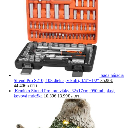
Sada náradia
Strend Pro S210, 108 dielna, v kufri, 1/4"+1/2"
35.90
€
44.40
€
s DPH
Krmítko Strend Pro, pre vtáky, 32x17cm, 950 ml, plast,
kovová mriežka
10.39
€
13.99
€
s DPH