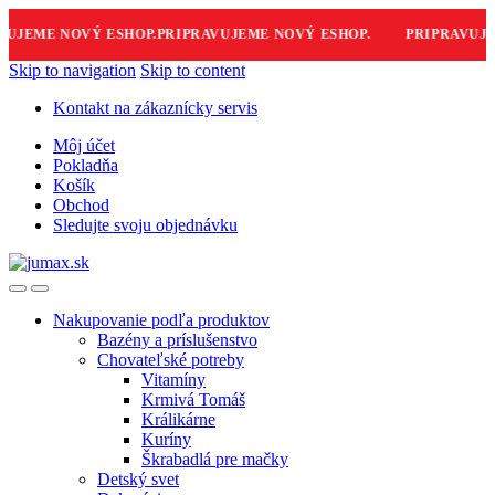
JEME NOVÝ ESHOP.
PRIPRAVUJEME NOVÝ ESHOP.
PRIPRAVUJEME
Skip to navigation
Skip to content
Kontakt na zákaznícky servis
Môj účet
Pokladňa
Košík
Obchod
Sledujte svoju objednávku
Nakupovanie podľa produktov
Bazény a príslušenstvo
Chovateľské potreby
Vitamíny
Krmivá Tomáš
Králikárne
Kuríny
Škrabadlá pre mačky
Detský svet