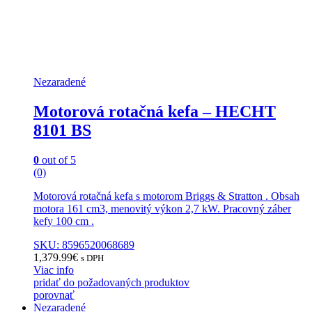
Nezaradené
Motorová rotačná kefa – HECHT
8101 BS
0
out of 5
(0)
Motorová rotačná kefa s motorom Briggs & Stratton . Obsah
motora 161 cm3, menovitý výkon 2,7 kW. Pracovný záber
kefy 100 cm .
SKU: 8596520068689
1,379.99
€
s DPH
Viac info
pridať do požadovaných produktov
porovnať
Nezaradené