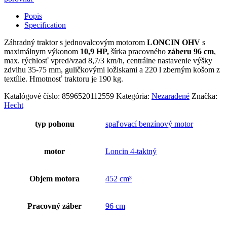
Popis
Specification
Záhradný traktor s jednovalcovým motorom
LONCIN OHV
s
maximálnym výkonom
10,9 HP,
šírka pracovného
záberu 96 cm
,
max. rýchlosť vpred/vzad 8,7/3 km/h, centrálne nastavenie výšky
zdvihu 35-75 mm, guličkovými ložiskami a 220 l zberným košom z
textílie. Hmotnosť traktoru je 190 kg.
Katalógové číslo:
8596520112559
Kategória:
Nezaradené
Značka:
Hecht
typ pohonu
spaľovací benzínový motor
motor
Loncin 4-taktný
Objem motora
452 cm³
Pracovný záber
96 cm