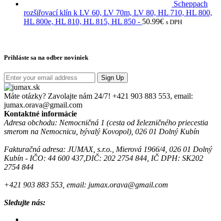
Scheppach
rozšiřovací klín k LV 60, LV 70m, LV 80, HL 710, HL 800,
HL 800e, HL 810, HL 815, HL 850 -
50.99
€
s DPH
Prihláste sa na odber noviniek
Sign Up
Máte otázky? Zavolajte nám 24/7!
+421 903 883 553, email:
jumax.orava@gmail.com
Kontaktné informácie
Adresa obchodu: Nemocničná 1 (cesta od železničného priecestia
smerom na Nemocnicu, bývalý Kovopol), 026 01 Dolný Kubín
Fakturačná adresa: JUMAX, s.r.o., Mierová 1966/4, 026 01 Dolný
Kubín - IČO: 44 600 437,DIČ: 202 2754 844, IČ DPH: SK202
2754 844
+421 903 883 553, email: jumax.orava@gmail.com
Sledujte nás: