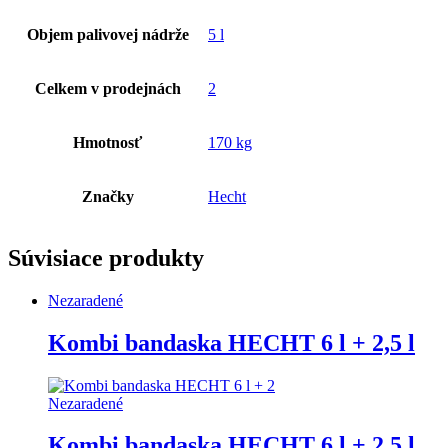
Objem palivovej nádrže
5 l
Celkem v prodejnách
2
Hmotnosť
170 kg
Značky
Hecht
Súvisiace produkty
Nezaradené
Kombi bandaska HECHT 6 l + 2,5 l
Nezaradené
Kombi bandaska HECHT 6 l + 2,5 l