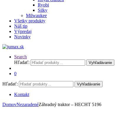
Ryobi
Silky
Milwaukee
Všetky produkty
Náš tip
Výpredaj
Novinky
Search
Hľadať:
Vyhľadávanie
0
Hľadať:
Vyhľadávanie
Kontakt
Domov
Nezaradené
Záhradný traktor – HECHT 5196