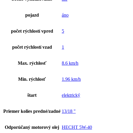
pojazd
áno
počet rýchlostí vpred
5
počet rýchlostí vzad
1
Max. rýchlosť
8.6 km/h
Min. rýchlosť
1.96 km/h
štart
elektrický
Priemer kolies predné/zadné
13/18 "
Odporúčaný motorový olej
HECHT 5W-40