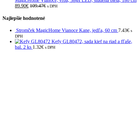
MagicHome Vianoce, vŕba, 384x LED, studená biela, 180 cm
89.90
€
109.47
€
s DPH
Najlepšie hodnotené
Stromček MagicHome Vianoce Kane, jedľa, 60 cm
7.43
€
s
DPH
Kefy GL80472, sada kief na riad a fľaše,
bal. 2 ks
1.32
€
s DPH