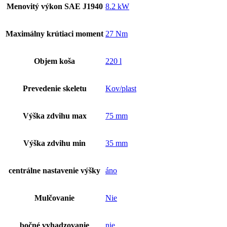
Menovitý výkon SAE J1940
8.2 kW
Maximálny krútiaci moment
27 Nm
Objem koša
220 l
Prevedenie skeletu
Kov/plast
Výška zdvihu max
75 mm
Výška zdvihu min
35 mm
centrálne nastavenie výšky
áno
Mulčovanie
Nie
bočné vyhadzovanie
nie