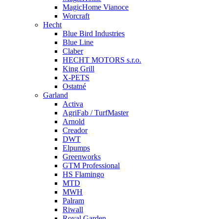
MagicHome Vianoce
Worcraft
Hecht
Blue Bird Industries
Blue Line
Claber
HECHT MOTORS s.r.o.
King Grill
X-PETS
Ostatné
Garland
Activa
AgriFab / TurfMaster
Arnold
Creador
DWT
Elpumps
Greenworks
GTM Professional
HS Flamingo
MTD
MWH
Palram
Riwall
Royal Garden