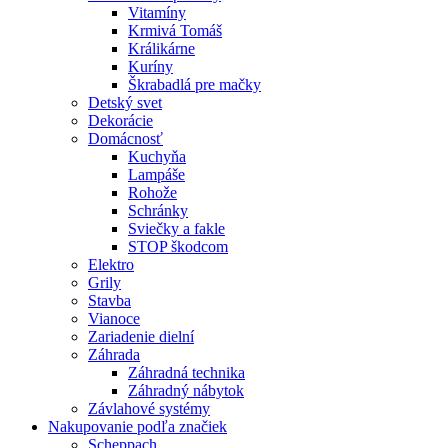
Vitamíny
Krmivá Tomáš
Králikárne
Kuríny
Škrabadlá pre mačky
Detský svet
Dekorácie
Domácnosť
Kuchyňa
Lampáše
Rohože
Schránky
Sviečky a fakle
STOP škodcom
Elektro
Grily
Stavba
Vianoce
Zariadenie dielní
Záhrada
Záhradná technika
Záhradný nábytok
Závlahové systémy
Nakupovanie podľa značiek
Scheppach