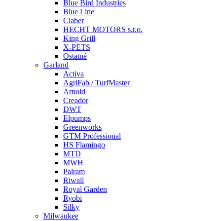
Blue Bird Industries
Blue Line
Claber
HECHT MOTORS s.r.o.
King Grill
X-PETS
Ostatné
Garland
Activa
AgriFab / TurfMaster
Arnold
Creador
DWT
Elpumps
Greenworks
GTM Professional
HS Flamingo
MTD
MWH
Palram
Riwall
Royal Garden
Ryobi
Silky
Milwaukee