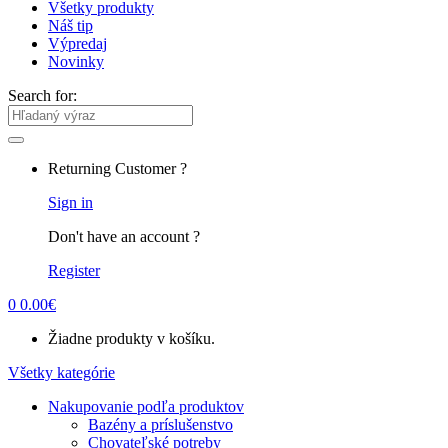
Všetky produkty
Náš tip
Výpredaj
Novinky
Search for:
Returning Customer ?
Sign in
Don't have an account ?
Register
0
0.00
€
Žiadne produkty v košíku.
Všetky kategórie
Nakupovanie podľa produktov
Bazény a príslušenstvo
Chovateľské potreby