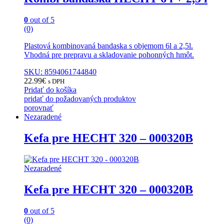
0
out of 5
(0)
Plastová kombinovaná bandaska s objemom 6l a 2,5l.
Vhodná pre prepravu a skladovanie pohonných hmôt.
SKU: 8594061744840
22.99
€
s DPH
Pridať do košíka
pridať do požadovaných produktov
porovnať
Nezaradené
Kefa pre HECHT 320 – 000320B
Nezaradené
Kefa pre HECHT 320 – 000320B
0
out of 5
(0)