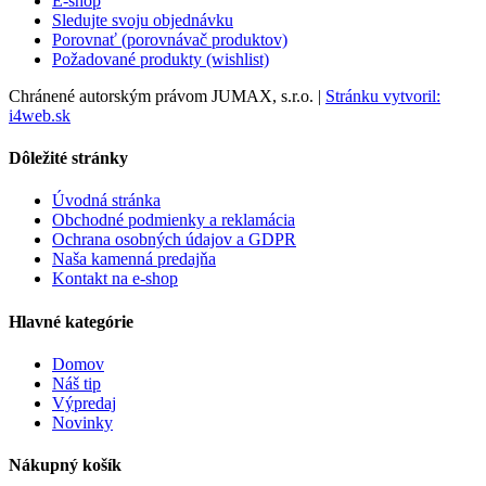
E-shop
Sledujte svoju objednávku
Porovnať (porovnávač produktov)
Požadované produkty (wishlist)
Chránené autorským právom JUMAX, s.r.o. |
Stránku vytvoril:
i4web.sk
Dôležité stránky
Úvodná stránka
Obchodné podmienky a reklamácia
Ochrana osobných údajov a GDPR
Naša kamenná predajňa
Kontakt na e-shop
Hlavné kategórie
Domov
Náš tip
Výpredaj
Novinky
Nákupný košík