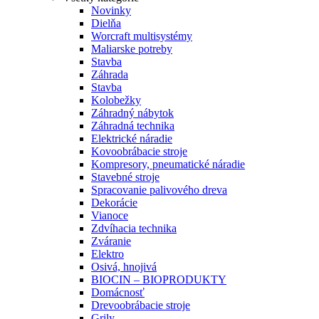
Novinky
Dielňa
Worcraft multisystémy
Maliarske potreby
Stavba
Záhrada
Stavba
Kolobežky
Záhradný nábytok
Záhradná technika
Elektrické náradie
Kovoobrábacie stroje
Kompresory, pneumatické náradie
Stavebné stroje
Spracovanie palivového dreva
Dekorácie
Vianoce
Zdvíhacia technika
Zváranie
Elektro
Osivá, hnojivá
BIOCIN – BIOPRODUKTY
Domácnosť
Drevoobrábacie stroje
Grily