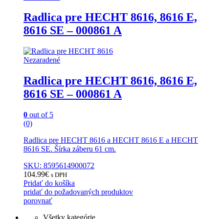
Radlica pre HECHT 8616, 8616 E,
8616 SE – 000861 A
Nezaradené
Radlica pre HECHT 8616, 8616 E,
8616 SE – 000861 A
0
out of 5
(0)
Radlica pre HECHT 8616 a HECHT 8616 E a HECHT
8616 SE. Šírka záberu 61 cm.
SKU: 8595614900072
104.99
€
s DPH
Pridať do košíka
pridať do požadovaných produktov
porovnať
Všetky kategórie