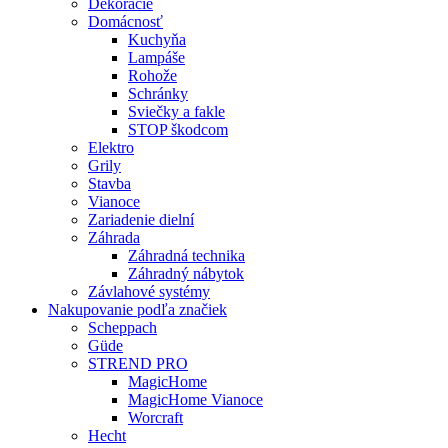
Dekorácie
Domácnosť
Kuchyňa
Lampáše
Rohože
Schránky
Sviečky a fakle
STOP škodcom
Elektro
Grily
Stavba
Vianoce
Zariadenie dielní
Záhrada
Záhradná technika
Záhradný nábytok
Závlahové systémy
Nakupovanie podľa značiek
Scheppach
Güde
STREND PRO
MagicHome
MagicHome Vianoce
Worcraft
Hecht