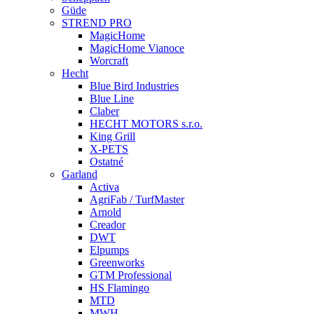
Güde
STREND PRO
MagicHome
MagicHome Vianoce
Worcraft
Hecht
Blue Bird Industries
Blue Line
Claber
HECHT MOTORS s.r.o.
King Grill
X-PETS
Ostatné
Garland
Activa
AgriFab / TurfMaster
Arnold
Creador
DWT
Elpumps
Greenworks
GTM Professional
HS Flamingo
MTD
MWH