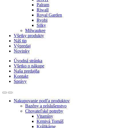
Palram
Riwall
Royal Garden
Ryobi
Silky
Milwaukee
Všetky produkty
Náš tip
Výpredaj
Novinky
Úvodná stránka
Všetko o nákupe
Naša predajňa
Kontakt
Správy
Nakupovanie podľa produktov
Bazény a príslušenstvo
Chovateľské potreby
Vitamíny
Krmivá Tomáš
Králikárne