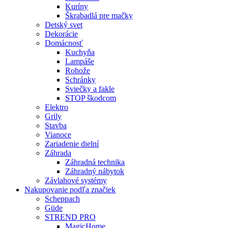
Kuríny
Škrabadlá pre mačky
Detský svet
Dekorácie
Domácnosť
Kuchyňa
Lampáše
Rohože
Schránky
Sviečky a fakle
STOP škodcom
Elektro
Grily
Stavba
Vianoce
Zariadenie dielní
Záhrada
Záhradná technika
Záhradný nábytok
Závlahové systémy
Nakupovanie podľa značiek
Scheppach
Güde
STREND PRO
MagicHome