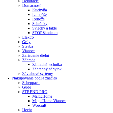
Dekorácie
Domácnosť
Kuchyňa
Lampáše
Rohože
Schránky
Sviečky a fakle
STOP škodcom
Elektro
Grily
Stavba
Vianoce
Zariadenie dielní
Záhrada
Záhradná technika
Záhradný nábytok
Závlahové systémy
Nakupovanie podľa značiek
Scheppach
Güde
STREND PRO
MagicHome
MagicHome Vianoce
Worcraft
Hecht