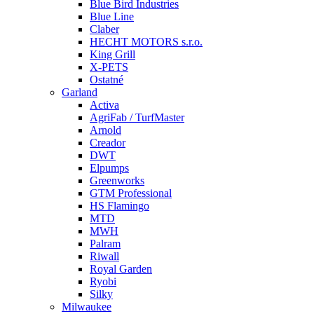
Blue Bird Industries
Blue Line
Claber
HECHT MOTORS s.r.o.
King Grill
X-PETS
Ostatné
Garland
Activa
AgriFab / TurfMaster
Arnold
Creador
DWT
Elpumps
Greenworks
GTM Professional
HS Flamingo
MTD
MWH
Palram
Riwall
Royal Garden
Ryobi
Silky
Milwaukee