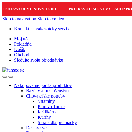
RIPRAVUJEME NOVÝ ESHOP.
PRIPRAVUJEME NOVÝ ESHOP.
PRIP
Skip to navigation
Skip to content
Kontakt na zákaznícky servis
Môj účet
Pokladňa
Košík
Obchod
Sledujte svoju objednávku
Nakupovanie podľa produktov
Bazény a príslušenstvo
Chovateľské potreby
Vitamíny
Krmivá Tomáš
Králikárne
Kuríny
Škrabadlá pre mačky
Detský svet