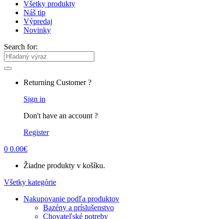
Všetky produkty
Náš tip
Výpredaj
Novinky
Search for:
Returning Customer ?
Sign in
Don't have an account ?
Register
0
0.00
€
Žiadne produkty v košíku.
Všetky kategórie
Nakupovanie podľa produktov
Bazény a príslušenstvo
Chovateľské potreby