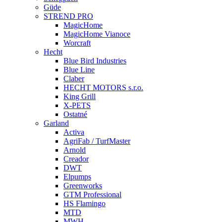
Güde
STREND PRO
MagicHome
MagicHome Vianoce
Worcraft
Hecht
Blue Bird Industries
Blue Line
Claber
HECHT MOTORS s.r.o.
King Grill
X-PETS
Ostatné
Garland
Activa
AgriFab / TurfMaster
Arnold
Creador
DWT
Elpumps
Greenworks
GTM Professional
HS Flamingo
MTD
MWH