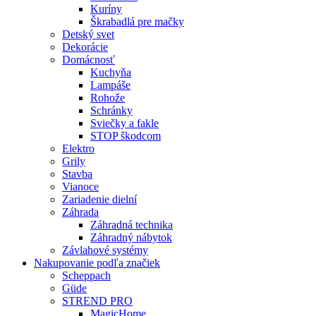
Kuríny
Škrabadlá pre mačky
Detský svet
Dekorácie
Domácnosť
Kuchyňa
Lampáše
Rohože
Schránky
Sviečky a fakle
STOP škodcom
Elektro
Grily
Stavba
Vianoce
Zariadenie dielní
Záhrada
Záhradná technika
Záhradný nábytok
Závlahové systémy
Nakupovanie podľa značiek
Scheppach
Güde
STREND PRO
MagicHome