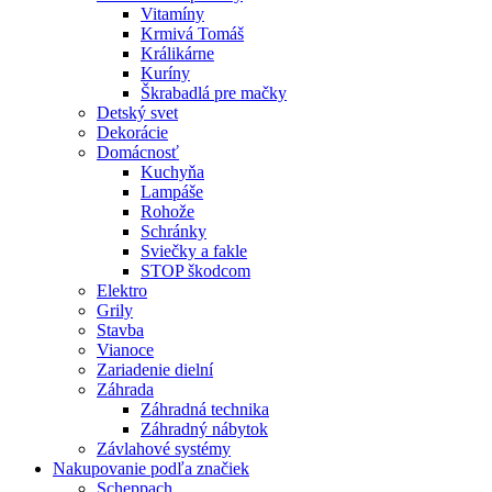
Vitamíny
Krmivá Tomáš
Králikárne
Kuríny
Škrabadlá pre mačky
Detský svet
Dekorácie
Domácnosť
Kuchyňa
Lampáše
Rohože
Schránky
Sviečky a fakle
STOP škodcom
Elektro
Grily
Stavba
Vianoce
Zariadenie dielní
Záhrada
Záhradná technika
Záhradný nábytok
Závlahové systémy
Nakupovanie podľa značiek
Scheppach