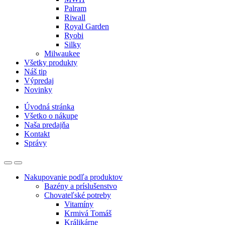
Palram
Riwall
Royal Garden
Ryobi
Silky
Milwaukee
Všetky produkty
Náš tip
Výpredaj
Novinky
Úvodná stránka
Všetko o nákupe
Naša predajňa
Kontakt
Správy
Nakupovanie podľa produktov
Bazény a príslušenstvo
Chovateľské potreby
Vitamíny
Krmivá Tomáš
Králikárne