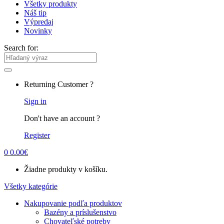
Všetky produkty
Náš tip
Výpredaj
Novinky
Search for:
Returning Customer ?
Sign in
Don't have an account ?
Register
0
0.00
€
Žiadne produkty v košíku.
Všetky kategórie
Nakupovanie podľa produktov
Bazény a príslušenstvo
Chovateľské potreby