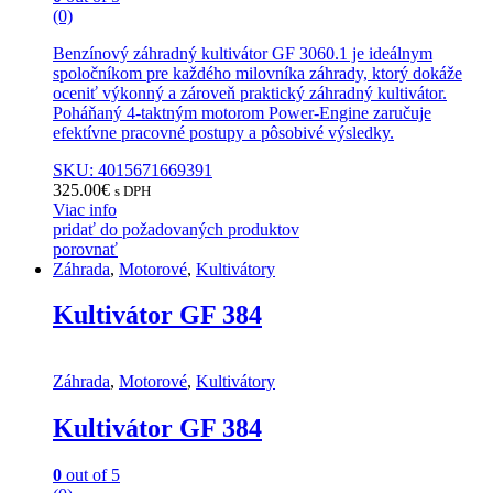
(0)
Benzínový záhradný kultivátor GF 3060.1 je ideálnym
spoločníkom pre každého milovníka záhrady, ktorý dokáže
oceniť výkonný a zároveň praktický záhradný kultivátor.
Poháňaný 4-taktným motorom Power-Engine zaručuje
efektívne pracovné postupy a pôsobivé výsledky.
SKU: 4015671669391
325.00
€
s DPH
Viac info
pridať do požadovaných produktov
porovnať
Záhrada
,
Motorové
,
Kultivátory
Kultivátor GF 384
Záhrada
,
Motorové
,
Kultivátory
Kultivátor GF 384
0
out of 5