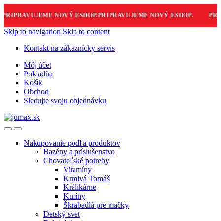
RIPRAVUJEME NOVÝ ESHOP.
PRIPRAVUJEME NOVÝ ESHOP.
PRIPR
Skip to navigation
Skip to content
Kontakt na zákaznícky servis
Môj účet
Pokladňa
Košík
Obchod
Sledujte svoju objednávku
Nakupovanie podľa produktov
Bazény a príslušenstvo
Chovateľské potreby
Vitamíny
Krmivá Tomáš
Králikárne
Kuríny
Škrabadlá pre mačky
Detský svet