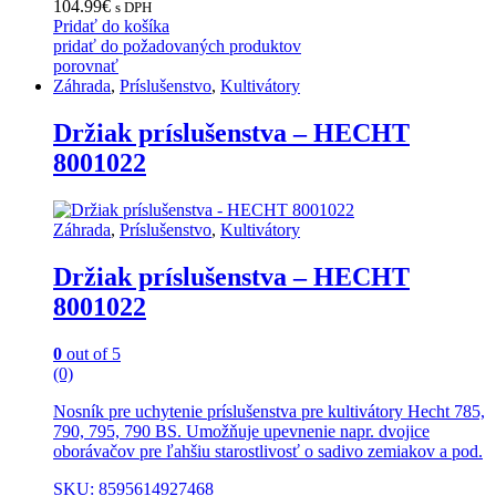
104.99
€
s DPH
Pridať do košíka
pridať do požadovaných produktov
porovnať
Záhrada
,
Príslušenstvo
,
Kultivátory
Držiak príslušenstva – HECHT
8001022
Záhrada
,
Príslušenstvo
,
Kultivátory
Držiak príslušenstva – HECHT
8001022
0
out of 5
(0)
Nosník pre uchytenie príslušenstva pre kultivátory Hecht 785,
790, 795, 790 BS. Umožňuje upevnenie napr. dvojice
oborávačov pre ľahšiu starostlivosť o sadivo zemiakov a pod.
SKU: 8595614927468