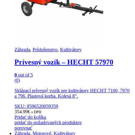
Záhrada
,
Príslušenstvo
,
Kultivátory
Prívesný vozík – HECHT 57970
0
out of 5
(0)
Sklápací prívesný vozík pre kultivátory HECHT 7100, 7970
a 796. Plastová korba. Kolesá 8".
SKU: 8596520059359
354.99
€
s DPH
Pridať do košíka
pridať do požadovaných produktov
porovnať
Záhrada
,
Motorové
,
Kultivátory