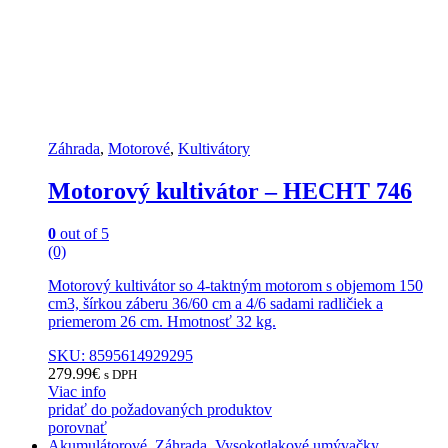
Záhrada
,
Motorové
,
Kultivátory
Motorový kultivátor – HECHT 746
0
out of 5
(0)
Motorový kultivátor so 4-taktným motorom s objemom 150
cm3, šírkou záberu 36/60 cm a 4/6 sadami radličiek a
priemerom 26 cm. Hmotnosť 32 kg.
SKU: 8595614929295
279.99
€
s DPH
Viac info
pridať do požadovaných produktov
porovnať
Akumulátorové
,
Záhrada
,
Vysokotlakové umývačky