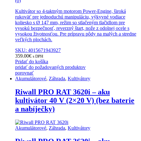
(0)
Kultivátor so 4-taktným motorom Power-Engine, široká
rukoväť pre jednoduchú manipuláciu, výkyvné vodiace
koliesko s Ø 147 mm, režim so stlačeným tlačidlom pre
vysokú bezpečnosť, reverzný štart, nože z odolnej ocele s
vysokou životnosťou. Pre prípravu pôdy na malých a stredne
veľkých plochách.
SKU: 4015671943927
359.00
€
s DPH
Pridať do košíka
pridať do požadovaných produktov
porovnať
Akumulátorové
,
Záhrada
,
Kultivátory
Riwall PRO RAT 3620i – aku
kultivátor 40 V (2×20 V) (bez baterie
a nabíječky)
Akumulátorové
,
Záhrada
,
Kultivátory