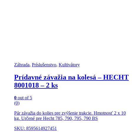
Záhrada
,
Príslušenstvo
,
Kultivátory
Prídavné závažia na kolesá – HECHT
8001018 – 2 ks
0
out of 5
(0)
Pár závažia do kolies pre zvýšenie trakcie. Hmotnosť 2 x 10
kg. Určené pre Hecht 785, 790, 795, 790 BS
SKU: 8595614927451