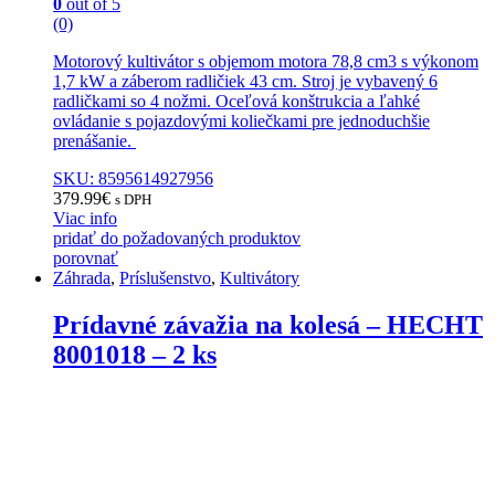
0
out of 5
(0)
Motorový kultivátor s objemom motora 78,8 cm3 s výkonom
1,7 kW a záberom radličiek 43 cm. Stroj je vybavený 6
radličkami so 4 nožmi. Oceľová konštrukcia a ľahké
ovládanie s pojazdovými koliečkami pre jednoduchšie
prenášanie.
SKU: 8595614927956
379.99
€
s DPH
Viac info
pridať do požadovaných produktov
porovnať
Záhrada
,
Príslušenstvo
,
Kultivátory
Prídavné závažia na kolesá – HECHT
8001018 – 2 ks