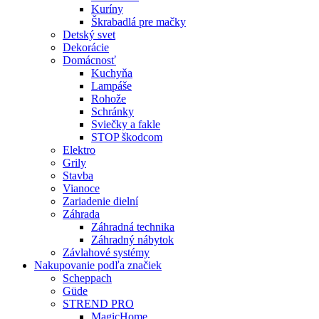
Kuríny
Škrabadlá pre mačky
Detský svet
Dekorácie
Domácnosť
Kuchyňa
Lampáše
Rohože
Schránky
Sviečky a fakle
STOP škodcom
Elektro
Grily
Stavba
Vianoce
Zariadenie dielní
Záhrada
Záhradná technika
Záhradný nábytok
Závlahové systémy
Nakupovanie podľa značiek
Scheppach
Güde
STREND PRO
MagicHome