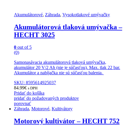
Akumulátorové
,
Záhrada
,
Vysokotlakové umývačky
Akumulátorová tlaková umývačka –
HECHT 3025
0
out of 5
(0)
Samonasávacia akumulátorová tlaková umývačka,
akumulátor 20 V/2 Ah (nie je súčasťou). Max. tlak 22 bar.
Akumulátor a nabíjačka nie sú súčasťou balenia.
SKU: 8595614925037
84.99
€
s DPH
Pridať do košíka
pridať do požadovaných produktov
porovnať
Záhrada
,
Motorové
,
Kultivátory
Motorový kultivátor – HECHT 752