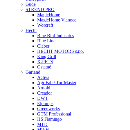
Güde
STREND PRO
MagicHome
MagicHome Vianoce
Worcraft
Hecht
Blue Bird Industries
Blue Line
Claber
HECHT MOTORS s.r.o.
King Grill
X-PETS
Ostatné
Garland
Activa
AgriFab / TurfMaster
Arnold
Creador
DWT
Elpumps
Greenworks
GTM Professional
HS Flamingo
MTD
MWH