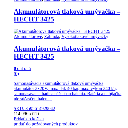
Akumulátorová tlaková umývačka –
HECHT 3425
Akumulátorové
,
Záhrada
,
Vysokotlakové umývačky
Akumulátorová tlaková umývačka –
HECHT 3425
0
out of 5
(0)
Samonasávacia akumulátorová tlaková umývačka,
akumulátor 2x20V, max. tlak 40 bar, max. výkon 240 l/h,
samonasávacia hadica súčasťou balenia. Batéria a nabíjačka
nie súčasťou balenia.
SKU: 8595614929042
114.99
€
s DPH
Pridať do košíka
pridať do požadovaných produktov