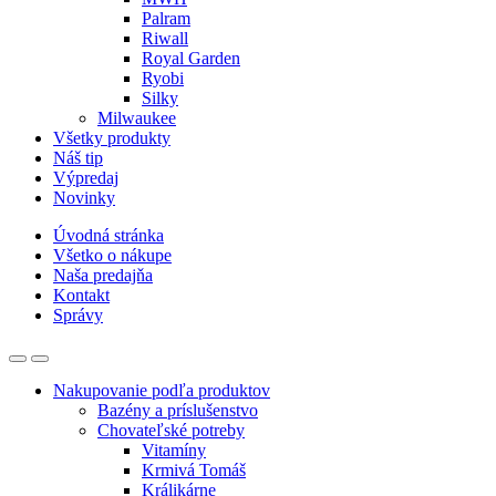
Palram
Riwall
Royal Garden
Ryobi
Silky
Milwaukee
Všetky produkty
Náš tip
Výpredaj
Novinky
Úvodná stránka
Všetko o nákupe
Naša predajňa
Kontakt
Správy
Nakupovanie podľa produktov
Bazény a príslušenstvo
Chovateľské potreby
Vitamíny
Krmivá Tomáš
Králikárne