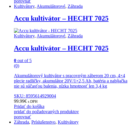
porovnať
Kultivátory
,
Akumulátorové
,
Záhrada
Accu kultivátor – HECHT 7025
Kultivátory
,
Akumulátorové
,
Záhrada
Accu kultivátor – HECHT 7025
0
out of 5
(0)
Akumulátorový kultivátor s pracovným záberom 20 cm, 4×4
plecie radličky, akumulátor 20V/1×2,5 Ah, batéria a nabíjačka
nie sú súčasťou balenia, nízka hmotnosť len 3,4 kg
SKU: 8595614929004
99.99
€
s DPH
Pridať do košíka
pridať do požadovaných produktov
porovnať
Záhrada
,
Príslušenstvo
,
Kultivátory