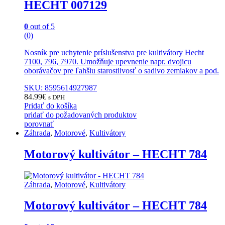
HECHT 007129
0
out of 5
(0)
Nosník pre uchytenie príslušenstva pre kultivátory Hecht
7100, 796, 7970. Umožňuje upevnenie napr. dvojicu
oborávačov pre ľahšiu starostlivosť o sadivo zemiakov a pod.
SKU: 8595614927987
84.99
€
s DPH
Pridať do košíka
pridať do požadovaných produktov
porovnať
Záhrada
,
Motorové
,
Kultivátory
Motorový kultivátor – HECHT 784
Záhrada
,
Motorové
,
Kultivátory
Motorový kultivátor – HECHT 784