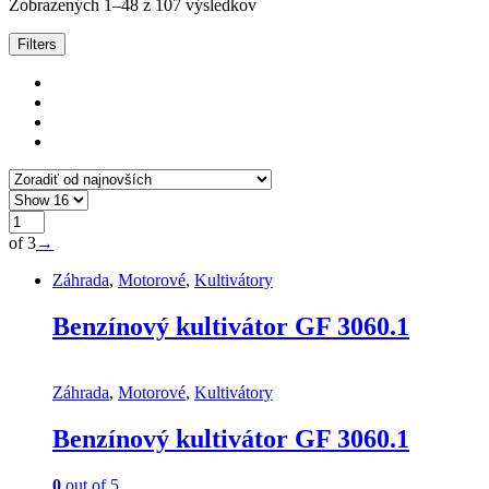
Zobrazených 1–48 z 107 výsledkov
Filters
of 3
→
Záhrada
,
Motorové
,
Kultivátory
Benzínový kultivátor GF 3060.1
Záhrada
,
Motorové
,
Kultivátory
Benzínový kultivátor GF 3060.1
0
out of 5