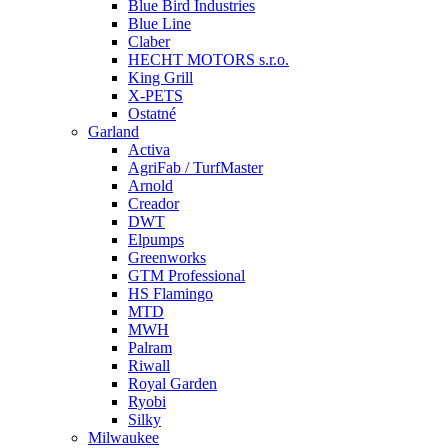
Blue Bird Industries
Blue Line
Claber
HECHT MOTORS s.r.o.
King Grill
X-PETS
Ostatné
Garland
Activa
AgriFab / TurfMaster
Arnold
Creador
DWT
Elpumps
Greenworks
GTM Professional
HS Flamingo
MTD
MWH
Palram
Riwall
Royal Garden
Ryobi
Silky
Milwaukee