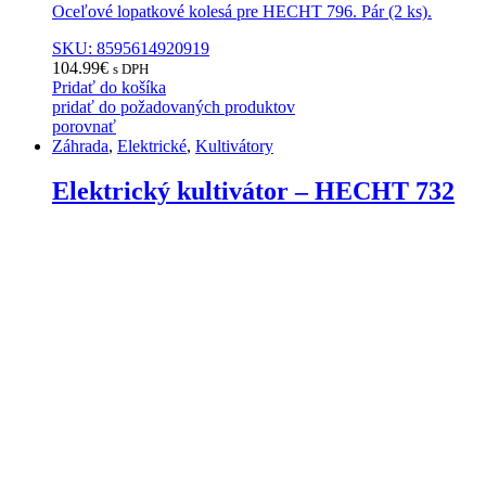
Oceľové lopatkové kolesá pre HECHT 796. Pár (2 ks).
SKU: 8595614920919
104.99
€
s DPH
Pridať do košíka
pridať do požadovaných produktov
porovnať
Záhrada
,
Elektrické
,
Kultivátory
Elektrický kultivátor – HECHT 732