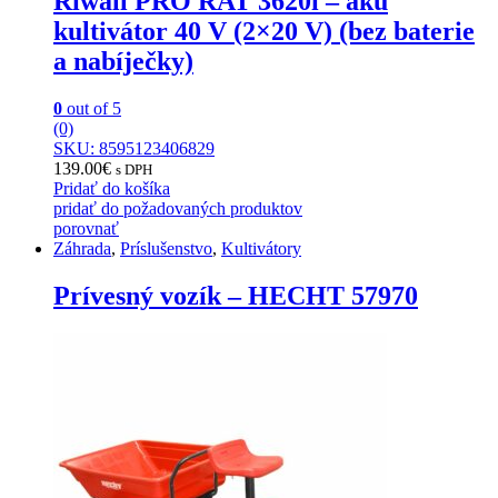
Riwall PRO RAT 3620i – aku
kultivátor 40 V (2×20 V) (bez baterie
a nabíječky)
0
out of 5
(0)
SKU: 8595123406829
139.00
€
s DPH
Pridať do košíka
pridať do požadovaných produktov
porovnať
Záhrada
,
Príslušenstvo
,
Kultivátory
Prívesný vozík – HECHT 57970