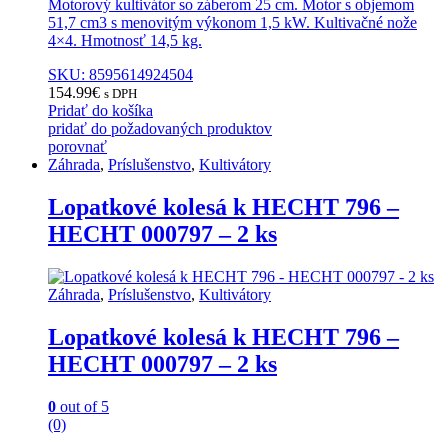
Motorový kultivátor so záberom 25 cm. Motor s objemom
51,7 cm3 s menovitým výkonom 1,5 kW. Kultivačné nože
4×4. Hmotnosť 14,5 kg.
SKU: 8595614924504
154.99
€
s DPH
Pridať do košíka
pridať do požadovaných produktov
porovnať
Záhrada
,
Príslušenstvo
,
Kultivátory
Lopatkové kolesá k HECHT 796 –
HECHT 000797 – 2 ks
Záhrada
,
Príslušenstvo
,
Kultivátory
Lopatkové kolesá k HECHT 796 –
HECHT 000797 – 2 ks
0
out of 5
(0)