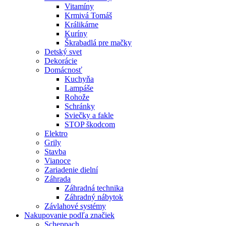
Vitamíny
Krmivá Tomáš
Králikárne
Kuríny
Škrabadlá pre mačky
Detský svet
Dekorácie
Domácnosť
Kuchyňa
Lampáše
Rohože
Schránky
Sviečky a fakle
STOP škodcom
Elektro
Grily
Stavba
Vianoce
Zariadenie dielní
Záhrada
Záhradná technika
Záhradný nábytok
Závlahové systémy
Nakupovanie podľa značiek
Scheppach