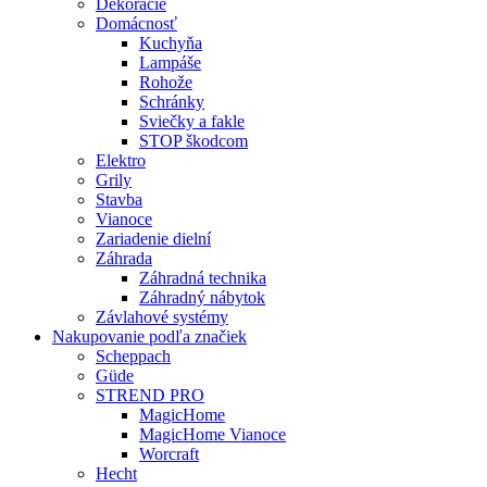
Dekorácie
Domácnosť
Kuchyňa
Lampáše
Rohože
Schránky
Sviečky a fakle
STOP škodcom
Elektro
Grily
Stavba
Vianoce
Zariadenie dielní
Záhrada
Záhradná technika
Záhradný nábytok
Závlahové systémy
Nakupovanie podľa značiek
Scheppach
Güde
STREND PRO
MagicHome
MagicHome Vianoce
Worcraft
Hecht