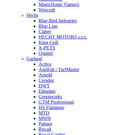
MagicHome Vianoce
Worcraft
Hecht
Blue Bird Industries
Blue Line
Claber
HECHT MOTORS s.r.o.
King Grill
X-PETS
Ostatné
Garland
Activa
AgriFab / TurfMaster
Arnold
Creador
DWT
Elpumps
Greenworks
GTM Professional
HS Flamingo
MTD
MWH
Palram
Riwall
Royal Garden