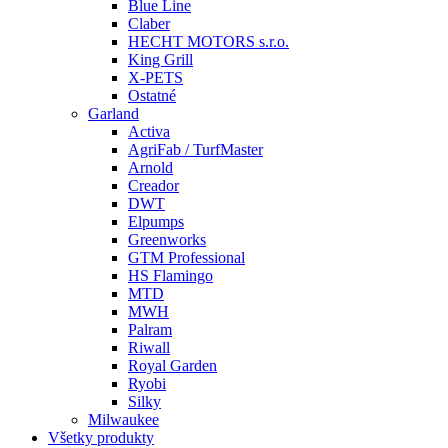
Blue Line
Claber
HECHT MOTORS s.r.o.
King Grill
X-PETS
Ostatné
Garland
Activa
AgriFab / TurfMaster
Arnold
Creador
DWT
Elpumps
Greenworks
GTM Professional
HS Flamingo
MTD
MWH
Palram
Riwall
Royal Garden
Ryobi
Silky
Milwaukee
Všetky produkty