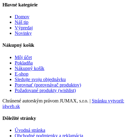
Hlavné kategórie
Domov
Náš tip
Výpredaj
Novinky
Nákupný košík
Môj účet
Pokladňa
Nákupný košík
E-shop
Sledujte svoju objednávku
Porovnať (porovnávač produktov)
Požadované produkty (wishlist)
Chránené autorským právom JUMAX, s.r.o. |
Stránku vytvoril:
i4web.sk
Dôležité stránky
Úvodná stránka
Obchodné podmienky a reklamácia