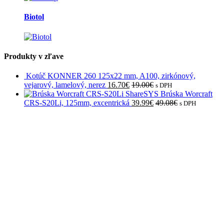
Biotol
Produkty v zľave
Kotúč KONNER 260 125x22 mm, A100, zirkónový,
vejarový, lamelový, nerez
16.70
€
19.00
€
s DPH
Brúska Worcraft
CRS-S20Li, 125mm, excentrická
39.99
€
49.08
€
s DPH