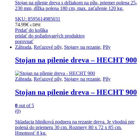
Stojan na pílenie dreva s držiakom na pílu, priemer polena 25-
230 mm, dĺžka polena 180 cm, max. zaťaženie 120 kg.
SKU: 8595614985031
74.99
€
s DPH
Pridať do košíka
pridať do požadovaných produktov
porovnať
Záhrada
,
Reťazové píly
,
Stojany na rezanie
,
Píly
Stojan na pílenie dreva – HECHT 900
Záhrada
,
Reťazové píly
,
Stojany na rezanie
,
Píly
Stojan na pílenie dreva – HECHT 900
0
out of 5
(0)
Skladacia hliníková podpera na rezanie dreva. Je vhodná pre
polená do priemeru 30 cm. Rozmery 80 x 72 x 85 cm.
Hmotnosť 8 kg.