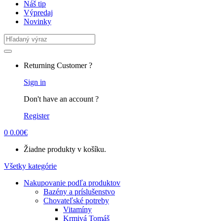
Náš tip
Výpredaj
Novinky
Search
for:
Returning Customer ?
Sign in
Don't have an account ?
Register
0
0.00
€
Žiadne produkty v košíku.
Všetky kategórie
Nakupovanie podľa produktov
Bazény a príslušenstvo
Chovateľské potreby
Vitamíny
Krmivá Tomáš