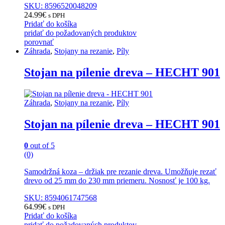
SKU: 8596520048209
24.99
€
s DPH
Pridať do košíka
pridať do požadovaných produktov
porovnať
Záhrada
,
Stojany na rezanie
,
Píly
Stojan na pílenie dreva – HECHT 901
Záhrada
,
Stojany na rezanie
,
Píly
Stojan na pílenie dreva – HECHT 901
0
out of 5
(0)
Samodržná koza – držiak pre rezanie dreva. Umožňuje rezať
drevo od 25 mm do 230 mm priemeru. Nosnosť je 100 kg.
SKU: 8594061747568
64.99
€
s DPH
Pridať do košíka
pridať do požadovaných produktov