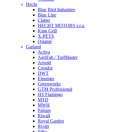
Hecht
Blue Bird Industries
Blue Line
Claber
HECHT MOTORS s.r.o.
King Grill
X-PETS
Ostatné
Garland
Activa
AgriFab / TurfMaster
Arnold
Creador
DWT
Elpumps
Greenworks
GTM Professional
HS Flamingo
MTD
MWH
Palram
Riwall
Royal Garden
Ryobi
Silky