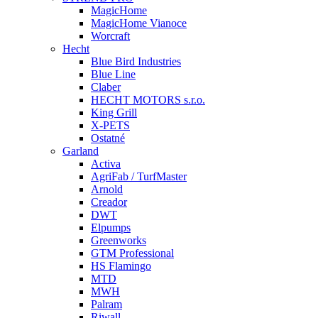
MagicHome
MagicHome Vianoce
Worcraft
Hecht
Blue Bird Industries
Blue Line
Claber
HECHT MOTORS s.r.o.
King Grill
X-PETS
Ostatné
Garland
Activa
AgriFab / TurfMaster
Arnold
Creador
DWT
Elpumps
Greenworks
GTM Professional
HS Flamingo
MTD
MWH
Palram
Riwall