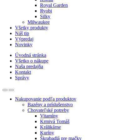
Royal Garden
Ryobi
Silky
Milwaukee
Všetky produkty
Náš tip
Výpredaj
Novinky
Úvodná stránka
Všetko o nákupe
Naša predajňa
Kontakt
Správy
Nakupovanie podľa produktov
Bazény a príslušenstvo
Chovateľské potreby
Vitamíny
Krmivá Tomáš
Králikárne
Kuríny
Škrabadlá pre mačky