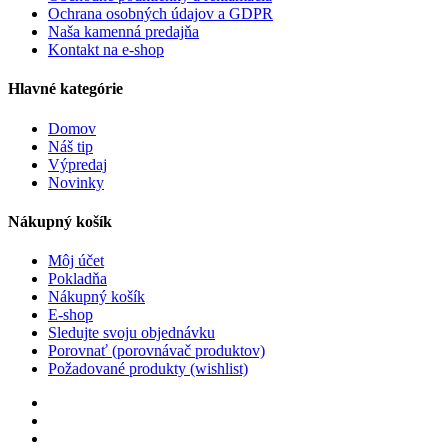
Ochrana osobných údajov a GDPR
Naša kamenná predajňa
Kontakt na e-shop
Hlavné kategórie
Domov
Náš tip
Výpredaj
Novinky
Nákupný košík
Môj účet
Pokladňa
Nákupný košík
E-shop
Sledujte svoju objednávku
Porovnať (porovnávač produktov)
Požadované produkty (wishlist)