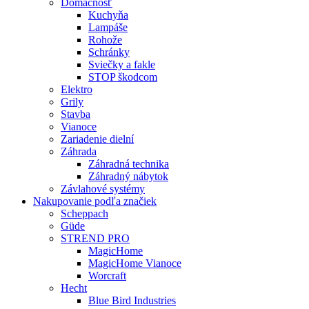
Domácnosť
Kuchyňa
Lampáše
Rohože
Schránky
Sviečky a fakle
STOP škodcom
Elektro
Grily
Stavba
Vianoce
Zariadenie dielní
Záhrada
Záhradná technika
Záhradný nábytok
Závlahové systémy
Nakupovanie podľa značiek
Scheppach
Güde
STREND PRO
MagicHome
MagicHome Vianoce
Worcraft
Hecht
Blue Bird Industries