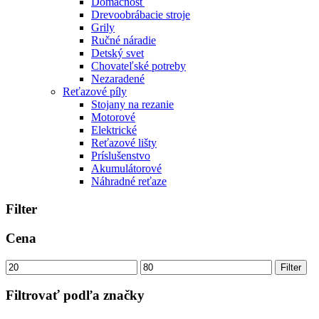
Domácnosť
Drevoobrábacie stroje
Grily
Ručné náradie
Detský svet
Chovateľské potreby
Nezaradené
Reťazové píly
Stojany na rezanie
Motorové
Elektrické
Reťazové lišty
Príslušenstvo
Akumulátorové
Náhradné reťaze
Filter
Cena
Minimálna
Maximálna
Filter
cena
cena
Filtrovať podľa značky