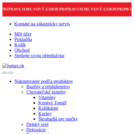
RIPRAVUJEME NOVÝ ESHOP.
PRIPRAVUJEME NOVÝ ESHOP.
PRIPRAVU
Skip
Skip
Kontakt na zákaznícky servis
to
to
Môj účet
navigation
content
Pokladňa
Košík
Obchod
Sledujte svoju objednávku
Nakupovanie podľa produktov
Bazény a príslušenstvo
Chovateľské potreby
Vitamíny
Krmivá Tomáš
Králikárne
Kuríny
Škrabadlá pre mačky
Detský svet
Dekorácie