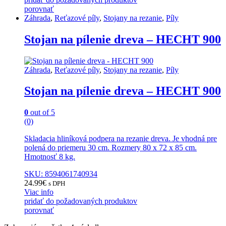
porovnať
Záhrada
,
Reťazové píly
,
Stojany na rezanie
,
Píly
Stojan na pílenie dreva – HECHT 900
Záhrada
,
Reťazové píly
,
Stojany na rezanie
,
Píly
Stojan na pílenie dreva – HECHT 900
0
out of 5
(0)
Skladacia hliníková podpera na rezanie dreva. Je vhodná pre
polená do priemeru 30 cm. Rozmery 80 x 72 x 85 cm.
Hmotnosť 8 kg.
SKU: 8594061740934
24.99
€
s DPH
Viac info
pridať do požadovaných produktov
porovnať