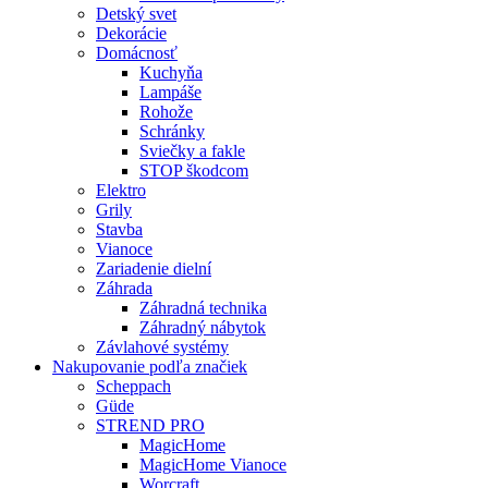
Detský svet
Dekorácie
Domácnosť
Kuchyňa
Lampáše
Rohože
Schránky
Sviečky a fakle
STOP škodcom
Elektro
Grily
Stavba
Vianoce
Zariadenie dielní
Záhrada
Záhradná technika
Záhradný nábytok
Závlahové systémy
Nakupovanie podľa značiek
Scheppach
Güde
STREND PRO
MagicHome
MagicHome Vianoce
Worcraft