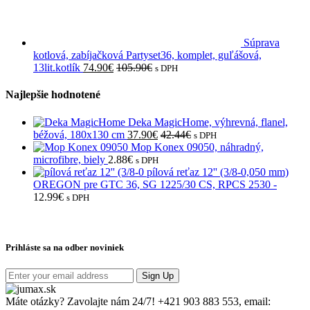
Súprava
kotlová, zabíjačková Partyset36, komplet, guľášová,
13lit.kotlík
74.90
€
105.90
€
s DPH
Najlepšie hodnotené
Deka MagicHome, výhrevná, flanel,
béžová, 180x130 cm
37.90
€
42.44
€
s DPH
Mop Konex 09050, náhradný,
microfibre, biely
2.88
€
s DPH
pílová reťaz 12'' (3/8-0,050 mm)
OREGON pre GTC 36, SG 1225/30 CS, RPCS 2530 -
12.99
€
s DPH
Prihláste sa na odber noviniek
Sign Up
Máte otázky? Zavolajte nám 24/7!
+421 903 883 553, email: