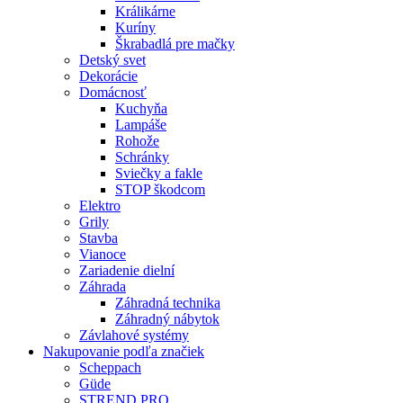
Králikárne
Kuríny
Škrabadlá pre mačky
Detský svet
Dekorácie
Domácnosť
Kuchyňa
Lampáše
Rohože
Schránky
Sviečky a fakle
STOP škodcom
Elektro
Grily
Stavba
Vianoce
Zariadenie dielní
Záhrada
Záhradná technika
Záhradný nábytok
Závlahové systémy
Nakupovanie podľa značiek
Scheppach
Güde
STREND PRO