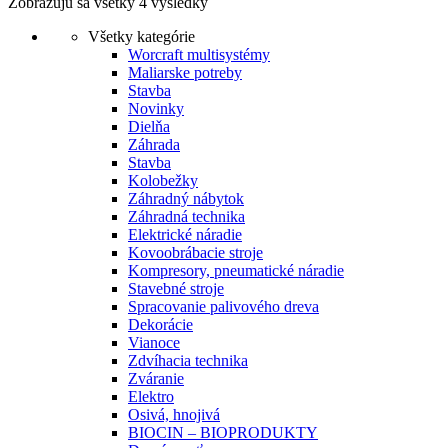
Zobrazujú sa všetky 4 výsledky
Všetky kategórie
Worcraft multisystémy
Maliarske potreby
Stavba
Novinky
Dielňa
Záhrada
Stavba
Kolobežky
Záhradný nábytok
Záhradná technika
Elektrické náradie
Kovoobrábacie stroje
Kompresory, pneumatické náradie
Stavebné stroje
Spracovanie palivového dreva
Dekorácie
Vianoce
Zdvíhacia technika
Zváranie
Elektro
Osivá, hnojivá
BIOCIN – BIOPRODUKTY