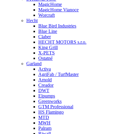
MagicHome
MagicHome Vianoce
Worcraft
Hecht
Blue Bird Industries
Blue Line
Claber
HECHT MOTORS s.r.o.
King Grill
X-PETS
Ostatné
Garland
Activa
AgriFab / TurfMaster
Arnold
Creador
DWT
Elpumps
Greenworks
GTM Professional
HS Flamingo
MTD
MWH
Palram
Riwall