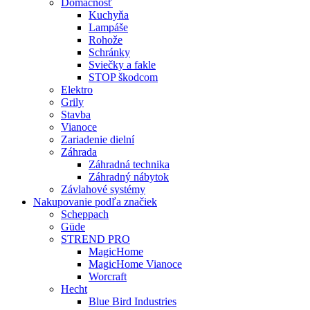
Domácnosť
Kuchyňa
Lampáše
Rohože
Schránky
Sviečky a fakle
STOP škodcom
Elektro
Grily
Stavba
Vianoce
Zariadenie dielní
Záhrada
Záhradná technika
Záhradný nábytok
Závlahové systémy
Nakupovanie podľa značiek
Scheppach
Güde
STREND PRO
MagicHome
MagicHome Vianoce
Worcraft
Hecht
Blue Bird Industries