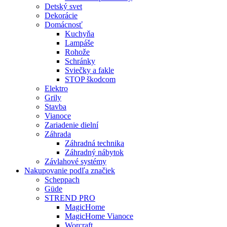
Detský svet
Dekorácie
Domácnosť
Kuchyňa
Lampáše
Rohože
Schránky
Sviečky a fakle
STOP škodcom
Elektro
Grily
Stavba
Vianoce
Zariadenie dielní
Záhrada
Záhradná technika
Záhradný nábytok
Závlahové systémy
Nakupovanie podľa značiek
Scheppach
Güde
STREND PRO
MagicHome
MagicHome Vianoce
Worcraft