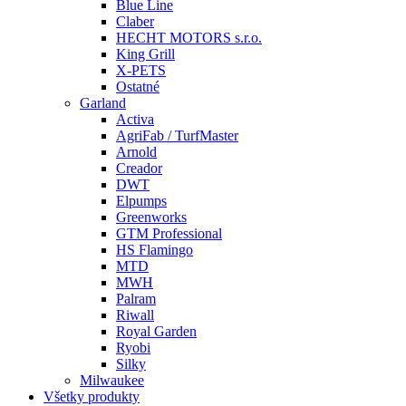
Blue Line
Claber
HECHT MOTORS s.r.o.
King Grill
X-PETS
Ostatné
Garland
Activa
AgriFab / TurfMaster
Arnold
Creador
DWT
Elpumps
Greenworks
GTM Professional
HS Flamingo
MTD
MWH
Palram
Riwall
Royal Garden
Ryobi
Silky
Milwaukee
Všetky produkty