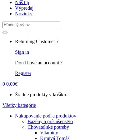
Náš tip
Výpredaj
Novinky
Search
for:
Returning Customer ?
Sign in
Don't have an account ?
Register
0
0.00
€
Žiadne produkty v košíku.
Všetky kategórie
Nakupovanie podľa produktov
Bazény a príslušenstvo
Chovateľské potreby
Vitamíny
Krmivá Tomáš