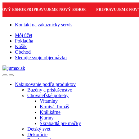
VÝ ESHOP.
PRIPRAVUJEME NOVÝ ESHOP.
PRIPRAVUJEME NOVÝ E
Skip
Skip
Kontakt na zákaznícky servis
to
to
Môj účet
navigation
content
Pokladňa
Košík
Obchod
Sledujte svoju objednávku
Nakupovanie podľa produktov
Bazény a príslušenstvo
Chovateľské potreby
Vitamíny
Krmivá Tomáš
Králikárne
Kuríny
Škrabadlá pre mačky
Detský svet
Dekorácie