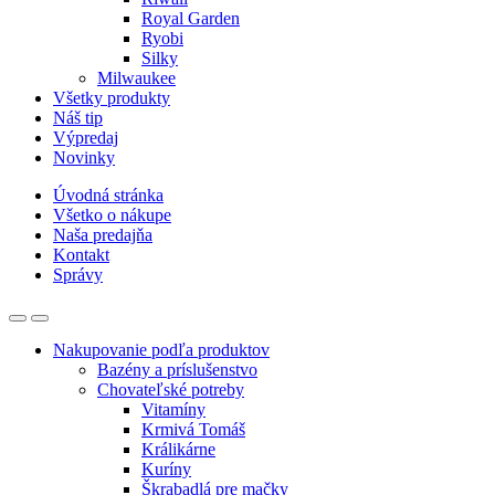
Royal Garden
Ryobi
Silky
Milwaukee
Všetky produkty
Náš tip
Výpredaj
Novinky
Úvodná stránka
Všetko o nákupe
Naša predajňa
Kontakt
Správy
Nakupovanie podľa produktov
Bazény a príslušenstvo
Chovateľské potreby
Vitamíny
Krmivá Tomáš
Králikárne
Kuríny
Škrabadlá pre mačky