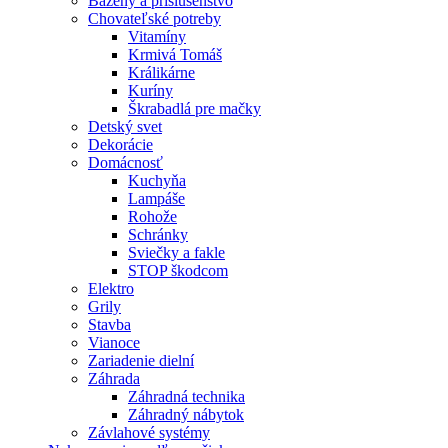
Bazény a príslušenstvo
Chovateľské potreby
Vitamíny
Krmivá Tomáš
Králikárne
Kuríny
Škrabadlá pre mačky
Detský svet
Dekorácie
Domácnosť
Kuchyňa
Lampáše
Rohože
Schránky
Sviečky a fakle
STOP škodcom
Elektro
Grily
Stavba
Vianoce
Zariadenie dielní
Záhrada
Záhradná technika
Záhradný nábytok
Závlahové systémy