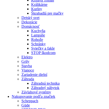
Krmivá Tomáš
Králikárne
Kuríny
Škrabadlá pre mačky
Detský svet
Dekorácie
Domácnosť
Kuchyňa
Lampáše
Rohože
Schránky
Sviečky a fakle
STOP škodcom
Elektro
Grily
Stavba
Vianoce
Zariadenie dielní
Záhrada
Záhradná technika
Záhradný nábytok
Závlahové systémy
Nakupovanie podľa značiek
Scheppach
Güde