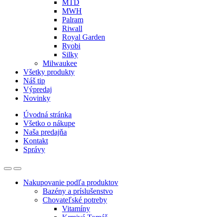
MTD
MWH
Palram
Riwall
Royal Garden
Ryobi
Silky
Milwaukee
Všetky produkty
Náš tip
Výpredaj
Novinky
Úvodná stránka
Všetko o nákupe
Naša predajňa
Kontakt
Správy
Nakupovanie podľa produktov
Bazény a príslušenstvo
Chovateľské potreby
Vitamíny