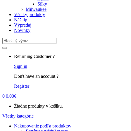
Silky
Milwaukee
Všetky produkty
Náš tip
Výpredaj
Novinky
Search
for:
Returning Customer ?
Sign in
Don't have an account ?
Register
0
0.00
€
Žiadne produkty v košíku.
Všetky kategórie
Nakupovanie podľa produktov