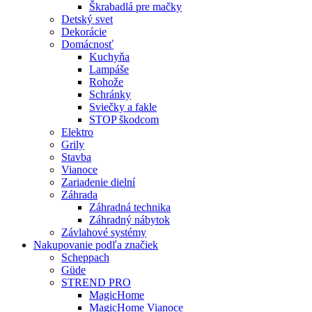
Škrabadlá pre mačky
Detský svet
Dekorácie
Domácnosť
Kuchyňa
Lampáše
Rohože
Schránky
Sviečky a fakle
STOP škodcom
Elektro
Grily
Stavba
Vianoce
Zariadenie dielní
Záhrada
Záhradná technika
Záhradný nábytok
Závlahové systémy
Nakupovanie podľa značiek
Scheppach
Güde
STREND PRO
MagicHome
MagicHome Vianoce