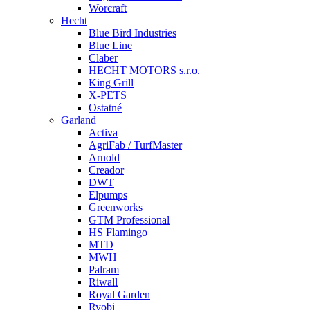
Worcraft
Hecht
Blue Bird Industries
Blue Line
Claber
HECHT MOTORS s.r.o.
King Grill
X-PETS
Ostatné
Garland
Activa
AgriFab / TurfMaster
Arnold
Creador
DWT
Elpumps
Greenworks
GTM Professional
HS Flamingo
MTD
MWH
Palram
Riwall
Royal Garden
Ryobi