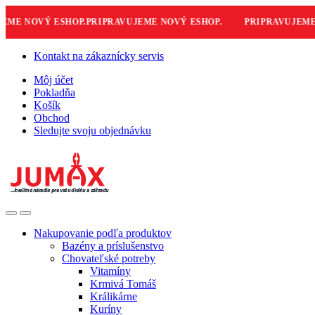
ME NOVÝ ESHOP.
PRIPRAVUJEME NOVÝ ESHOP.
PRIPRAVUJEME N
Skip
Skip
Kontakt na zákaznícky servis
to
to
Môj účet
navigation
content
Pokladňa
Košík
Obchod
Sledujte svoju objednávku
Nakupovanie podľa produktov
Bazény a príslušenstvo
Chovateľské potreby
Vitamíny
Krmivá Tomáš
Králikárne
Kuríny