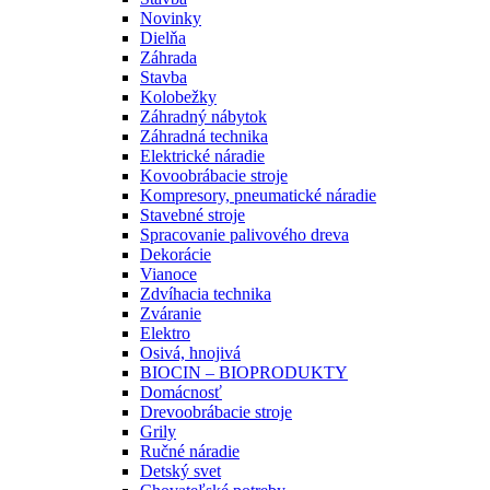
Novinky
Dielňa
Záhrada
Stavba
Kolobežky
Záhradný nábytok
Záhradná technika
Elektrické náradie
Kovoobrábacie stroje
Kompresory, pneumatické náradie
Stavebné stroje
Spracovanie palivového dreva
Dekorácie
Vianoce
Zdvíhacia technika
Zváranie
Elektro
Osivá, hnojivá
BIOCIN – BIOPRODUKTY
Domácnosť
Drevoobrábacie stroje
Grily
Ručné náradie
Detský svet