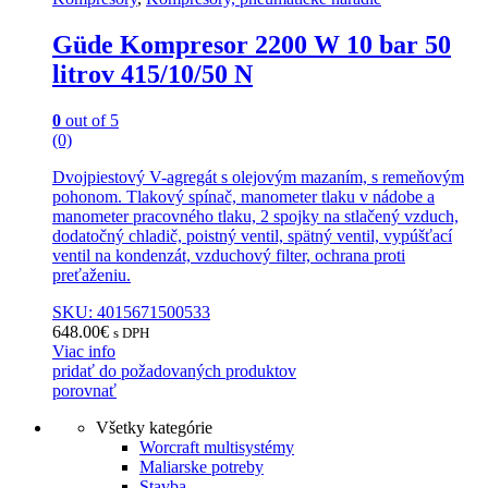
Güde Kompresor 2200 W 10 bar 50
litrov 415/10/50 N
0
out of 5
(0)
Dvojpiestový V-agregát s olejovým mazaním, s remeňovým
pohonom. Tlakový spínač, manometer tlaku v nádobe a
manometer pracovného tlaku, 2 spojky na stlačený vzduch,
dodatočný chladič, poistný ventil, spätný ventil, vypúšťací
ventil na kondenzát, vzduchový filter, ochrana proti
preťaženiu.
SKU: 4015671500533
648.00
€
s DPH
Viac info
pridať do požadovaných produktov
porovnať
Všetky kategórie
Worcraft multisystémy
Maliarske potreby
Stavba