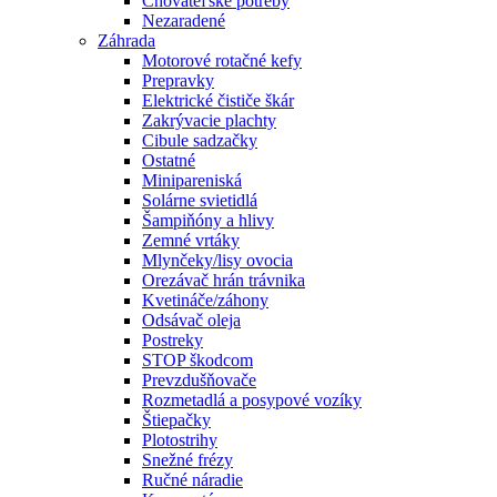
Chovateľské potreby
Nezaradené
Záhrada
Motorové rotačné kefy
Prepravky
Elektrické čističe škár
Zakrývacie plachty
Cibule sadzačky
Ostatné
Minipareniská
Solárne svietidlá
Šampiňóny a hlivy
Zemné vrtáky
Mlynčeky/lisy ovocia
Orezávač hrán trávnika
Kvetináče/záhony
Odsávač oleja
Postreky
STOP škodcom
Prevzdušňovače
Rozmetadlá a posypové vozíky
Štiepačky
Plotostrihy
Snežné frézy
Ručné náradie