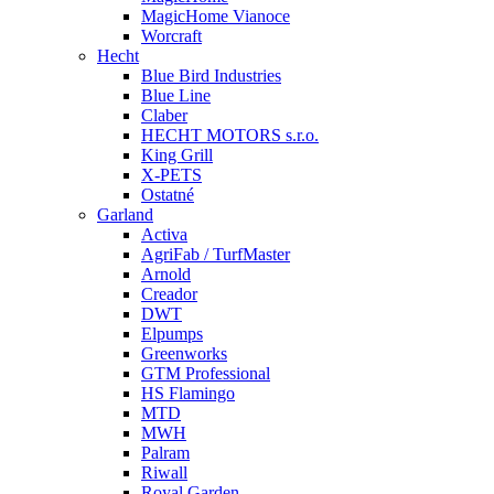
MagicHome Vianoce
Worcraft
Hecht
Blue Bird Industries
Blue Line
Claber
HECHT MOTORS s.r.o.
King Grill
X-PETS
Ostatné
Garland
Activa
AgriFab / TurfMaster
Arnold
Creador
DWT
Elpumps
Greenworks
GTM Professional
HS Flamingo
MTD
MWH
Palram
Riwall
Royal Garden