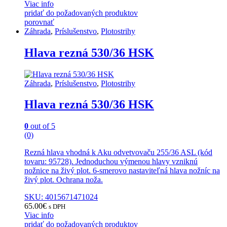
Viac info
pridať do požadovaných produktov
porovnať
Záhrada
,
Príslušenstvo
,
Plotostrihy
Hlava rezná 530/36 HSK
Záhrada
,
Príslušenstvo
,
Plotostrihy
Hlava rezná 530/36 HSK
0
out of 5
(0)
Rezná hlava vhodná k Aku odvetvovaču 255/36 ASL (kód
tovaru: 95728). Jednoduchou výmenou hlavy vzniknú
nožnice na živý plot. 6-smerovo nastaviteľná hlava nožníc na
živý plot. Ochrana noža.
SKU: 4015671471024
65.00
€
s DPH
Viac info
pridať do požadovaných produktov