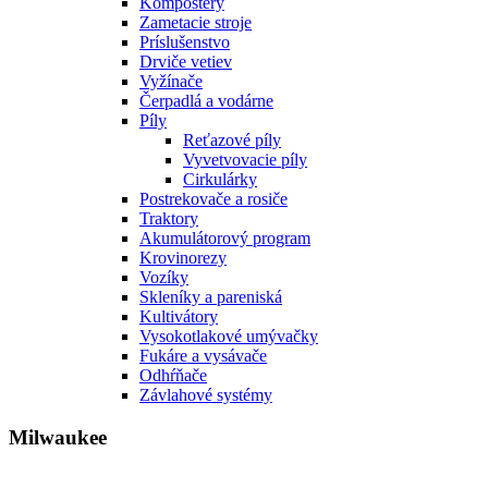
Kompostéry
Zametacie stroje
Príslušenstvo
Drviče vetiev
Vyžínače
Čerpadlá a vodárne
Píly
Reťazové píly
Vyvetvovacie píly
Cirkulárky
Postrekovače a rosiče
Traktory
Akumulátorový program
Krovinorezy
Vozíky
Skleníky a pareniská
Kultivátory
Vysokotlakové umývačky
Fukáre a vysávače
Odhŕňače
Závlahové systémy
Milwaukee