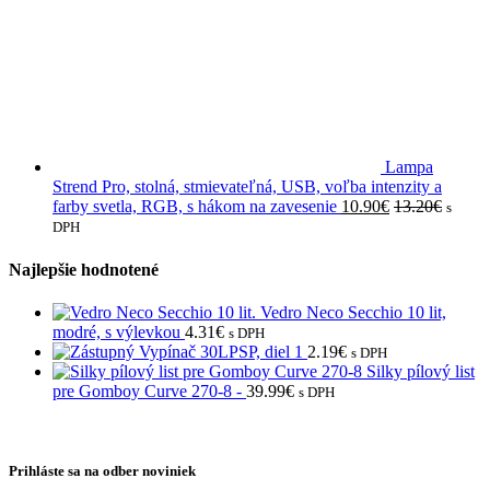
Lampa
Strend Pro, stolná, stmievateľná, USB, voľba intenzity a
farby svetla, RGB, s hákom na zavesenie
10.90
€
13.20
€
s
DPH
Najlepšie hodnotené
Vedro Neco Secchio 10 lit,
modré, s výlevkou
4.31
€
s DPH
Vypínač 30LPSP, diel 1
2.19
€
s DPH
Silky pílový list
pre Gomboy Curve 270-8 -
39.99
€
s DPH
Prihláste sa na odber noviniek