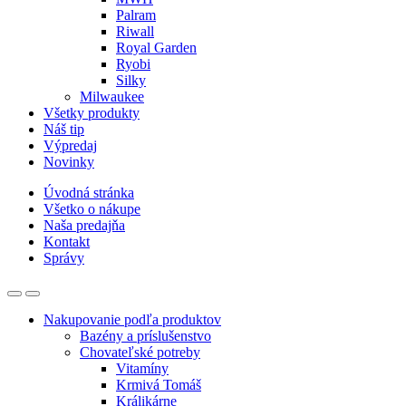
Palram
Riwall
Royal Garden
Ryobi
Silky
Milwaukee
Všetky produkty
Náš tip
Výpredaj
Novinky
Úvodná stránka
Všetko o nákupe
Naša predajňa
Kontakt
Správy
Nakupovanie podľa produktov
Bazény a príslušenstvo
Chovateľské potreby
Vitamíny
Krmivá Tomáš
Králikárne