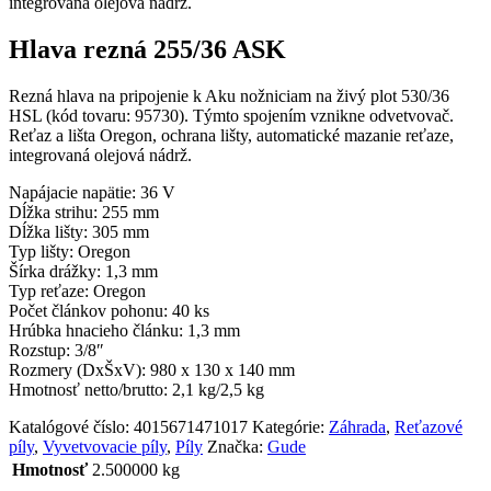
integrovaná olejová nádrž.
Hlava rezná 255/36 ASK
Rezná hlava na pripojenie k Aku nožniciam na živý plot 530/36
HSL (kód tovaru: 95730). Týmto spojením vznikne odvetvovač.
Reťaz a lišta Oregon, ochrana lišty, automatické mazanie reťaze,
integrovaná olejová nádrž.
Napájacie napätie: 36 V
Dĺžka strihu: 255 mm
Dĺžka lišty: 305 mm
Typ lišty: Oregon
Šírka drážky: 1,3 mm
Typ reťaze: Oregon
Počet článkov pohonu: 40 ks
Hrúbka hnacieho článku: 1,3 mm
Rozstup: 3/8″
Rozmery (DxŠxV): 980 x 130 x 140 mm
Hmotnosť netto/brutto: 2,1 kg/2,5 kg
Katalógové číslo:
4015671471017
Kategórie:
Záhrada
,
Reťazové
píly
,
Vyvetvovacie píly
,
Píly
Značka:
Gude
Hmotnosť
2.500000 kg