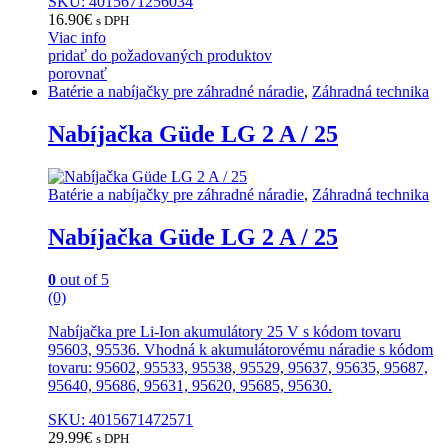
SKU: 4015671256034
16.90
€
s DPH
Viac info
pridať do požadovaných produktov
porovnať
Batérie a nabíjačky pre záhradné náradie
,
Záhradná technika
Nabíjačka Güde LG 2 A / 25
Batérie a nabíjačky pre záhradné náradie
,
Záhradná technika
Nabíjačka Güde LG 2 A / 25
0
out of 5
(0)
Nabíjačka pre Li-Ion akumulátory 25 V s kódom tovaru
95603, 95536. Vhodná k akumulátorovému náradie s kódom
tovaru: 95602, 95533, 95538, 95529, 95637, 95635, 95687,
95640, 95686, 95631, 95620, 95685, 95630.
SKU: 4015671472571
29.99
€
s DPH