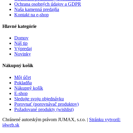
Ochrana osobných údajov a GDPR
Naša kamenná predajňa
Kontakt na e-shop
Hlavné kategórie
Domov
Náš tip
Výpredaj
Novinky
Nákupný košík
Môj účet
Pokladňa
Nákupný košík
E-shop
Sledujte svoju objednávku
Porovnať (porovnávač produktov)
Požadované produkty (wishlist)
Chránené autorským právom JUMAX, s.r.o. |
Stránku vytvoril:
i4web.sk