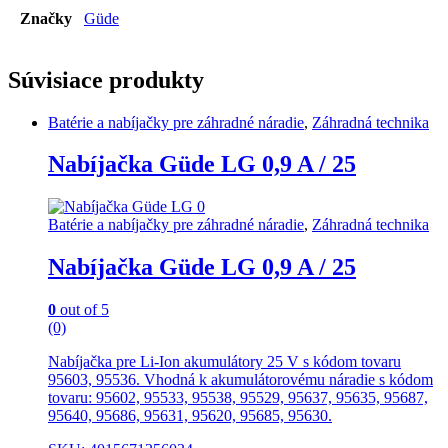
Značky
Güde
Súvisiace produkty
Batérie a nabíjačky pre záhradné náradie
,
Záhradná technika
Nabíjačka Güde LG 0,9 A / 25
Batérie a nabíjačky pre záhradné náradie
,
Záhradná technika
Nabíjačka Güde LG 0,9 A / 25
0
out of 5
(0)
Nabíjačka pre Li-Ion akumulátory 25 V s kódom tovaru
95603, 95536. Vhodná k akumulátorovému náradie s kódom
tovaru: 95602, 95533, 95538, 95529, 95637, 95635, 95687,
95640, 95686, 95631, 95620, 95685, 95630.