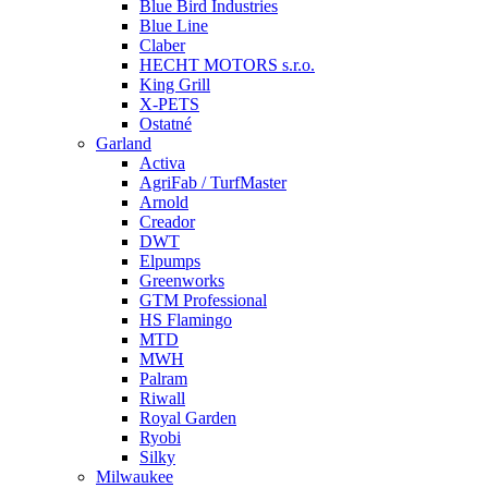
Blue Bird Industries
Blue Line
Claber
HECHT MOTORS s.r.o.
King Grill
X-PETS
Ostatné
Garland
Activa
AgriFab / TurfMaster
Arnold
Creador
DWT
Elpumps
Greenworks
GTM Professional
HS Flamingo
MTD
MWH
Palram
Riwall
Royal Garden
Ryobi
Silky
Milwaukee