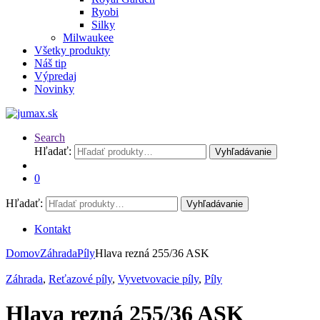
Ryobi
Silky
Milwaukee
Všetky produkty
Náš tip
Výpredaj
Novinky
Search
Hľadať:
Vyhľadávanie
0
Hľadať:
Vyhľadávanie
Kontakt
Domov
Záhrada
Píly
Hlava rezná 255/36 ASK
Záhrada
,
Reťazové píly
,
Vyvetvovacie píly
,
Píly
Hlava rezná 255/36 ASK