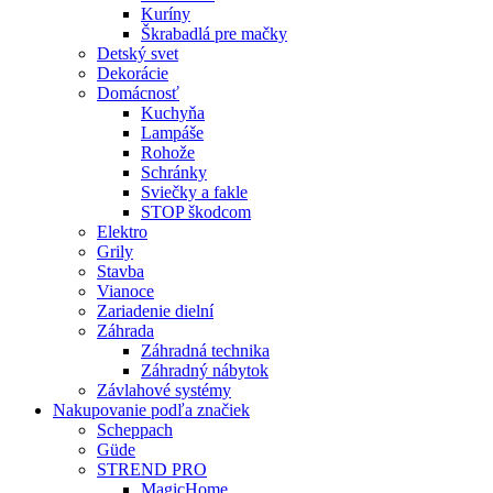
Kuríny
Škrabadlá pre mačky
Detský svet
Dekorácie
Domácnosť
Kuchyňa
Lampáše
Rohože
Schránky
Sviečky a fakle
STOP škodcom
Elektro
Grily
Stavba
Vianoce
Zariadenie dielní
Záhrada
Záhradná technika
Záhradný nábytok
Závlahové systémy
Nakupovanie podľa značiek
Scheppach
Güde
STREND PRO
MagicHome