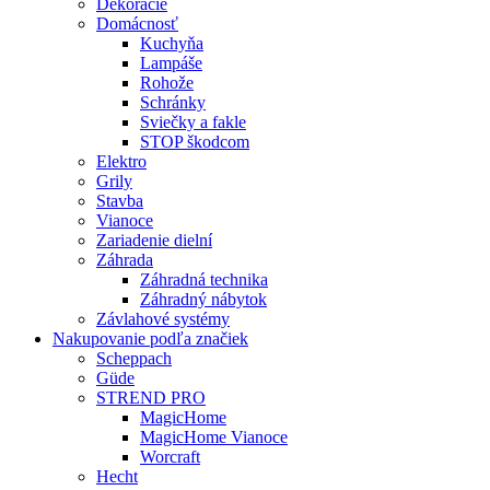
Dekorácie
Domácnosť
Kuchyňa
Lampáše
Rohože
Schránky
Sviečky a fakle
STOP škodcom
Elektro
Grily
Stavba
Vianoce
Zariadenie dielní
Záhrada
Záhradná technika
Záhradný nábytok
Závlahové systémy
Nakupovanie podľa značiek
Scheppach
Güde
STREND PRO
MagicHome
MagicHome Vianoce
Worcraft
Hecht