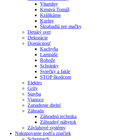
Vitamíny
Krmivá Tomáš
Králikárne
Kuríny
Škrabadlá pre mačky
Detský svet
Dekorácie
Domácnosť
Kuchyňa
Lampáše
Rohože
Schránky
Sviečky a fakle
STOP škodcom
Elektro
Grily
Stavba
Vianoce
Zariadenie dielní
Záhrada
Záhradná technika
Záhradný nábytok
Závlahové systémy
Nakupovanie podľa značiek
Scheppach