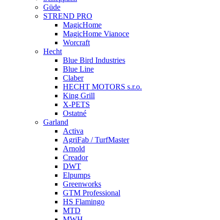
Güde
STREND PRO
MagicHome
MagicHome Vianoce
Worcraft
Hecht
Blue Bird Industries
Blue Line
Claber
HECHT MOTORS s.r.o.
King Grill
X-PETS
Ostatné
Garland
Activa
AgriFab / TurfMaster
Arnold
Creador
DWT
Elpumps
Greenworks
GTM Professional
HS Flamingo
MTD
MWH