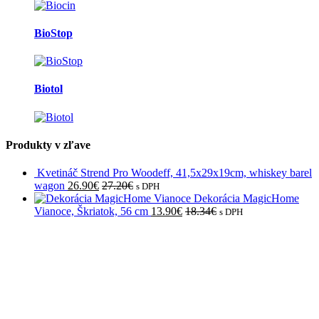
BioStop
Biotol
Produkty v zľave
Kvetináč Strend Pro Woodeff, 41,5x29x19cm, whiskey barel
wagon
26.90
€
27.20
€
s DPH
Dekorácia MagicHome
Vianoce, Škriatok, 56 cm
13.90
€
18.34
€
s DPH