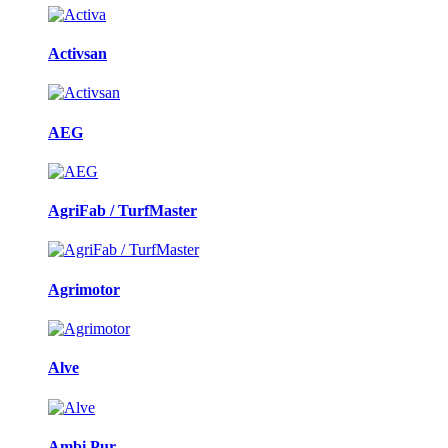
Activsan
AEG
AgriFab / TurfMaster
Agrimotor
Alve
Ambi Pur