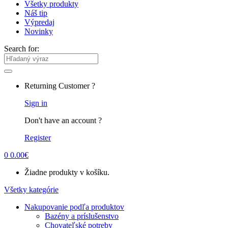
Všetky produkty
Náš tip
Výpredaj
Novinky
Search for:
Returning Customer ?
Sign in
Don't have an account ?
Register
0
0.00
€
Žiadne produkty v košíku.
Všetky kategórie
Nakupovanie podľa produktov
Bazény a príslušenstvo
Chovateľské potreby