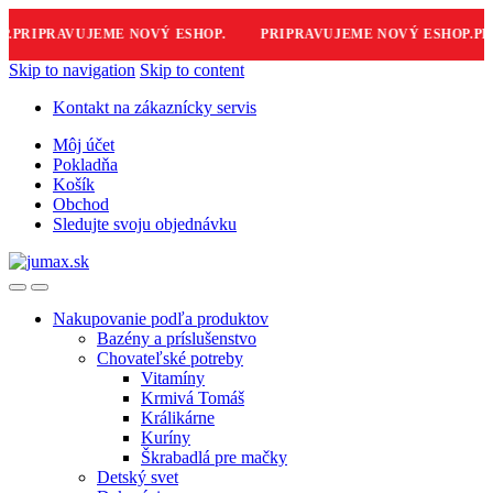
PRIPRAVUJEME NOVÝ ESHOP.
PRIPRAVUJEME NOVÝ ESHOP.
PRIP
Skip to navigation
Skip to content
Kontakt na zákaznícky servis
Môj účet
Pokladňa
Košík
Obchod
Sledujte svoju objednávku
Nakupovanie podľa produktov
Bazény a príslušenstvo
Chovateľské potreby
Vitamíny
Krmivá Tomáš
Králikárne
Kuríny
Škrabadlá pre mačky
Detský svet