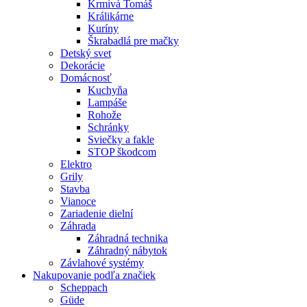
Krmivá Tomáš
Králikárne
Kuríny
Škrabadlá pre mačky
Detský svet
Dekorácie
Domácnosť
Kuchyňa
Lampáše
Rohože
Schránky
Sviečky a fakle
STOP škodcom
Elektro
Grily
Stavba
Vianoce
Zariadenie dielní
Záhrada
Záhradná technika
Záhradný nábytok
Závlahové systémy
Nakupovanie podľa značiek
Scheppach
Güde