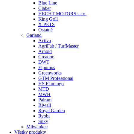
Blue Line
Claber
HECHT MOTORS s.r.o.
King Grill
X-PETS
Ostatné
Garland
Activa
AgriFab / TurfMaster
Arnold
Creador
DWT
Elpumps
Greenworks
GTM Professional
HS Flamingo
MTD
MWH
Palram
Riwall
Royal Garden
Ryobi
Silky
Milwaukee
Všetky produkty