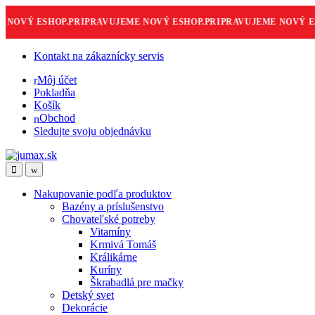
NOVÝ ESHOP.
PRIPRAVUJEME NOVÝ ESHOP.
PRIPRAVUJEME NOVÝ ESH
Skip
Skip
Kontakt na zákaznícky servis
to
to
Môj účet
navigation
content
Pokladňa
Košík
Obchod
Sledujte svoju objednávku
Nakupovanie podľa produktov
Bazény a príslušenstvo
Chovateľské potreby
Vitamíny
Krmivá Tomáš
Králikárne
Kuríny
Škrabadlá pre mačky
Detský svet
Dekorácie