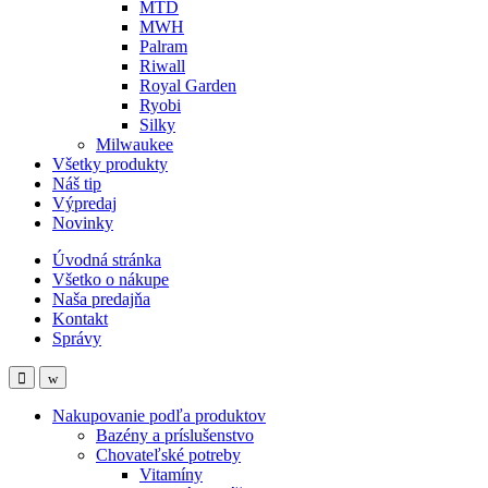
MTD
MWH
Palram
Riwall
Royal Garden
Ryobi
Silky
Milwaukee
Všetky produkty
Náš tip
Výpredaj
Novinky
Úvodná stránka
Všetko o nákupe
Naša predajňa
Kontakt
Správy
Nakupovanie podľa produktov
Bazény a príslušenstvo
Chovateľské potreby
Vitamíny