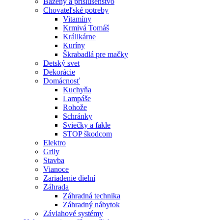
Bazény a príslušenstvo
Chovateľské potreby
Vitamíny
Krmivá Tomáš
Králikárne
Kuríny
Škrabadlá pre mačky
Detský svet
Dekorácie
Domácnosť
Kuchyňa
Lampáše
Rohože
Schránky
Sviečky a fakle
STOP škodcom
Elektro
Grily
Stavba
Vianoce
Zariadenie dielní
Záhrada
Záhradná technika
Záhradný nábytok
Závlahové systémy