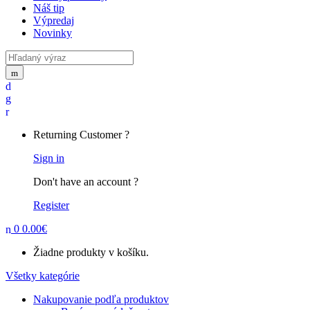
Náš tip
Výpredaj
Novinky
Search
for:
Returning Customer ?
Sign in
Don't have an account ?
Register
0
0.00
€
Žiadne produkty v košíku.
Všetky kategórie
Nakupovanie podľa produktov