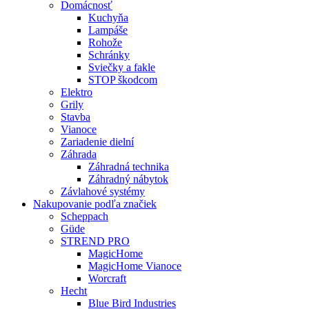
Domácnosť
Kuchyňa
Lampáše
Rohože
Schránky
Sviečky a fakle
STOP škodcom
Elektro
Grily
Stavba
Vianoce
Zariadenie dielní
Záhrada
Záhradná technika
Záhradný nábytok
Závlahové systémy
Nakupovanie podľa značiek
Scheppach
Güde
STREND PRO
MagicHome
MagicHome Vianoce
Worcraft
Hecht
Blue Bird Industries