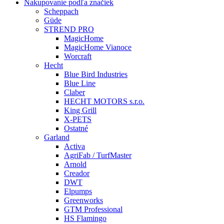
Nakupovanie podľa značiek
Scheppach
Güde
STREND PRO
MagicHome
MagicHome Vianoce
Worcraft
Hecht
Blue Bird Industries
Blue Line
Claber
HECHT MOTORS s.r.o.
King Grill
X-PETS
Ostatné
Garland
Activa
AgriFab / TurfMaster
Arnold
Creador
DWT
Elpumps
Greenworks
GTM Professional
HS Flamingo