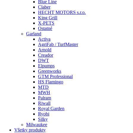
Blue Line
Claber
HECHT MOTORS s.r.o.
King Grill
X-PETS
Ostatné
Garland
Activa
AgriFab / TurfMaster
Arnold
Creador
DWT
Elpumps
Greenworks
GTM Professional
HS Flamingo
MTD
MWH
Palram
Riwall
Royal Garden
Ryobi
Silky
Milwaukee
Všetky produkty