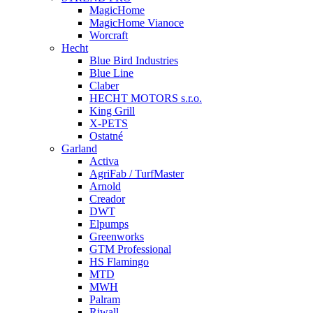
MagicHome
MagicHome Vianoce
Worcraft
Hecht
Blue Bird Industries
Blue Line
Claber
HECHT MOTORS s.r.o.
King Grill
X-PETS
Ostatné
Garland
Activa
AgriFab / TurfMaster
Arnold
Creador
DWT
Elpumps
Greenworks
GTM Professional
HS Flamingo
MTD
MWH
Palram
Riwall