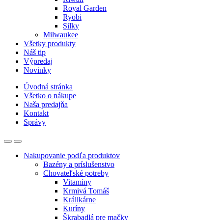
Royal Garden
Ryobi
Silky
Milwaukee
Všetky produkty
Náš tip
Výpredaj
Novinky
Úvodná stránka
Všetko o nákupe
Naša predajňa
Kontakt
Správy
Nakupovanie podľa produktov
Bazény a príslušenstvo
Chovateľské potreby
Vitamíny
Krmivá Tomáš
Králikárne
Kuríny
Škrabadlá pre mačky