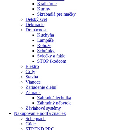
Králikárne
Kuríny
Škrabadlá pre mačky
Detský svet
Dekorácie
Domácnosť
Kuchyňa
Lampáše
Rohože
Schránky
Sviečky a fakle
STOP škodcom
Elektro
Grily
Stavba
Vianoce
Zariadenie dielní
Záhrada
Záhradná technika
Záhradný nábytok
Závlahové systémy
Nakupovanie podľa značiek
Scheppach
Güde
STREND PRO