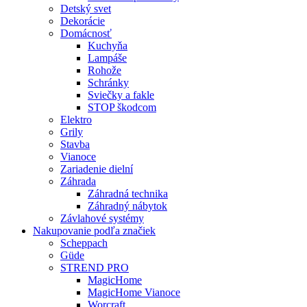
Detský svet
Dekorácie
Domácnosť
Kuchyňa
Lampáše
Rohože
Schránky
Sviečky a fakle
STOP škodcom
Elektro
Grily
Stavba
Vianoce
Zariadenie dielní
Záhrada
Záhradná technika
Záhradný nábytok
Závlahové systémy
Nakupovanie podľa značiek
Scheppach
Güde
STREND PRO
MagicHome
MagicHome Vianoce
Worcraft