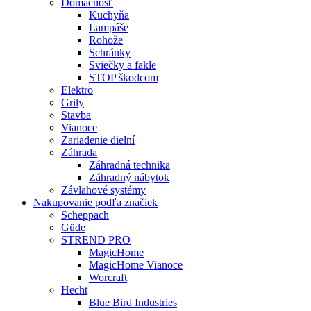
Domácnosť
Kuchyňa
Lampáše
Rohože
Schránky
Sviečky a fakle
STOP škodcom
Elektro
Grily
Stavba
Vianoce
Zariadenie dielní
Záhrada
Záhradná technika
Záhradný nábytok
Závlahové systémy
Nakupovanie podľa značiek
Scheppach
Güde
STREND PRO
MagicHome
MagicHome Vianoce
Worcraft
Hecht
Blue Bird Industries