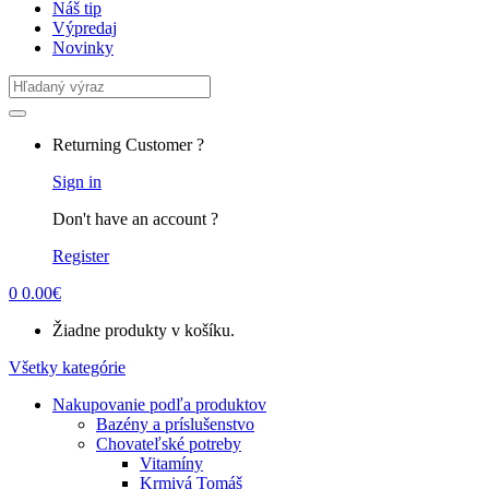
Náš tip
Výpredaj
Novinky
Search
for:
Returning Customer ?
Sign in
Don't have an account ?
Register
0
0.00
€
Žiadne produkty v košíku.
Všetky kategórie
Nakupovanie podľa produktov
Bazény a príslušenstvo
Chovateľské potreby
Vitamíny
Krmivá Tomáš