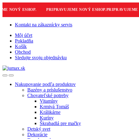
E NOVÝ ESHOP.
PRIPRAVUJEME NOVÝ ESHOP.
PRIPRAVUJEME NO
Skip
Skip
Kontakt na zákaznícky servis
to
to
Môj účet
navigation
content
Pokladňa
Košík
Obchod
Sledujte svoju objednávku
Nakupovanie podľa produktov
Bazény a príslušenstvo
Chovateľské potreby
Vitamíny
Krmivá Tomáš
Králikárne
Kuríny
Škrabadlá pre mačky
Detský svet
Dekorácie