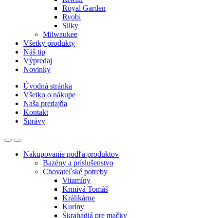
Royal Garden
Ryobi
Silky
Milwaukee
Všetky produkty
Náš tip
Výpredaj
Novinky
Úvodná stránka
Všetko o nákupe
Naša predajňa
Kontakt
Správy
Nakupovanie podľa produktov
Bazény a príslušenstvo
Chovateľské potreby
Vitamíny
Krmivá Tomáš
Králikárne
Kuríny
Škrabadlá pre mačky