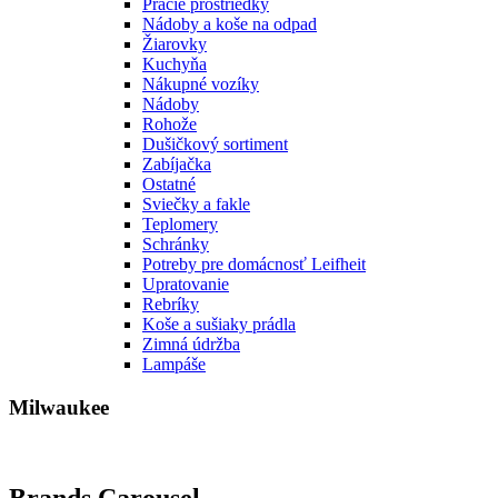
Pracie prostriedky
Nádoby a koše na odpad
Žiarovky
Kuchyňa
Nákupné vozíky
Nádoby
Rohože
Dušičkový sortiment
Zabíjačka
Ostatné
Sviečky a fakle
Teplomery
Schránky
Potreby pre domácnosť Leifheit
Upratovanie
Rebríky
Koše a sušiaky prádla
Zimná údržba
Lampáše
Milwaukee
Brands Carousel