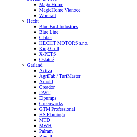
MagicHome
MagicHome Vianoce
Worcraft
Hecht
Blue Bird Industries
Blue Line
Claber
HECHT MOTORS s.r.o.
King Grill
X-PETS
Ostatné
Garland
Activa
AgriFab / TurfMaster
Arnold
Creador
DWT
Elpumps
Greenworks
GTM Professional
HS Flamingo
MTD
MWH
Palram
Riwall