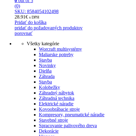
0
out of 5
(0)
SKU: 8584054102498
28.91
€
s DPH
Pridať do košíka
pridať do požadovaných produktov
porovnať
Všetky kategórie
Worcraft multisystémy
Maliarske potreby
Stavba
Novinky
Dielňa
Záhrada
Stavba
Kolobežky
Záhradný nábytok
Záhradná technika
Elektrické náradie
Kovoobrábacie stroje
Kompresory, pneumatické náradie
Stavebné stroje
Spracovanie palivového dreva
Dekorácie