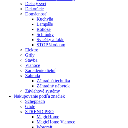
Detský svet
Dekorácie
Domácnosť
Kuchyňa
Lampáše
Rohože
Schránky
Sviečky a fakle
STOP škodcom
Elektro
Grily
Stavba
Vianoce
Zariadenie dielní
Záhrada
Záhradná technika
Záhradný nábytok
Závlahové systémy
Nakupovanie podľa značiek
Scheppach
Güde
STREND PRO
MagicHome
MagicHome Vianoce
Worcraft