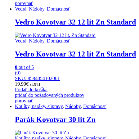
porovnať
Vedrá
,
Nádoby
,
Domácnosť
Vedro Kovotvar 32 12 lit Zn Standard
Vedrá
,
Nádoby
,
Domácnosť
Vedro Kovotvar 32 12 lit Zn Standard
0
out of 5
(0)
SKU: 8584054102061
19.99
€
s DPH
Pridať do košíka
pridať do požadovaných produktov
porovnať
Kotlíky, paráky, súpravy
,
Nádoby
,
Domácnosť
Parák Kovotvar 30 lit Zn
Kotlíky, paráky, súpravy
,
Nádoby
,
Domácnosť