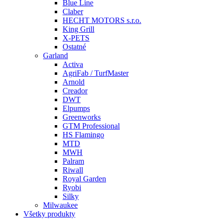
Blue Line
Claber
HECHT MOTORS s.r.o.
King Grill
X-PETS
Ostatné
Garland
Activa
AgriFab / TurfMaster
Arnold
Creador
DWT
Elpumps
Greenworks
GTM Professional
HS Flamingo
MTD
MWH
Palram
Riwall
Royal Garden
Ryobi
Silky
Milwaukee
Všetky produkty