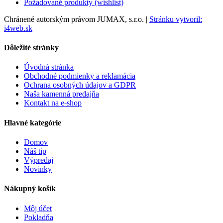
Požadované produkty (wishlist)
Chránené autorským právom JUMAX, s.r.o. |
Stránku vytvoril:
i4web.sk
Dôležité stránky
Úvodná stránka
Obchodné podmienky a reklamácia
Ochrana osobných údajov a GDPR
Naša kamenná predajňa
Kontakt na e-shop
Hlavné kategórie
Domov
Náš tip
Výpredaj
Novinky
Nákupný košík
Môj účet
Pokladňa