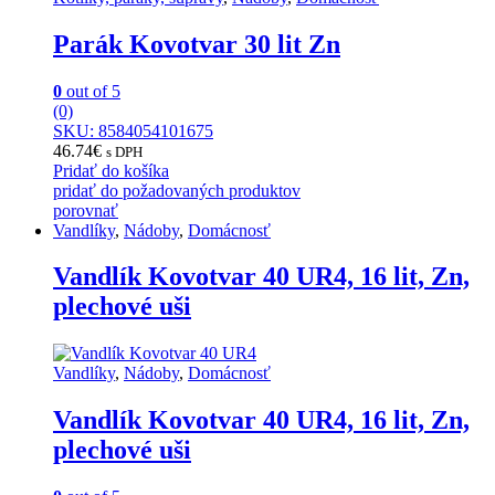
Parák Kovotvar 30 lit Zn
0
out of 5
(0)
SKU: 8584054101675
46.74
€
s DPH
Pridať do košíka
pridať do požadovaných produktov
porovnať
Vandlíky
,
Nádoby
,
Domácnosť
Vandlík Kovotvar 40 UR4, 16 lit, Zn,
plechové uši
Vandlíky
,
Nádoby
,
Domácnosť
Vandlík Kovotvar 40 UR4, 16 lit, Zn,
plechové uši