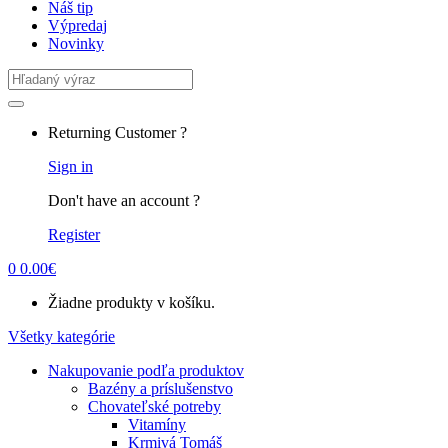
Náš tip
Výpredaj
Novinky
Search
for:
Returning Customer ?
Sign in
Don't have an account ?
Register
0
0.00
€
Žiadne produkty v košíku.
Všetky kategórie
Nakupovanie podľa produktov
Bazény a príslušenstvo
Chovateľské potreby
Vitamíny
Krmivá Tomáš