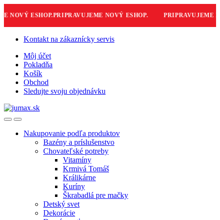
 NOVÝ ESHOP.
PRIPRAVUJEME NOVÝ ESHOP.
PRIPRAVUJEME NO
Skip
Skip
Kontakt na zákaznícky servis
to
to
Môj účet
navigation
content
Pokladňa
Košík
Obchod
Sledujte svoju objednávku
Nakupovanie podľa produktov
Bazény a príslušenstvo
Chovateľské potreby
Vitamíny
Krmivá Tomáš
Králikárne
Kuríny
Škrabadlá pre mačky
Detský svet
Dekorácie