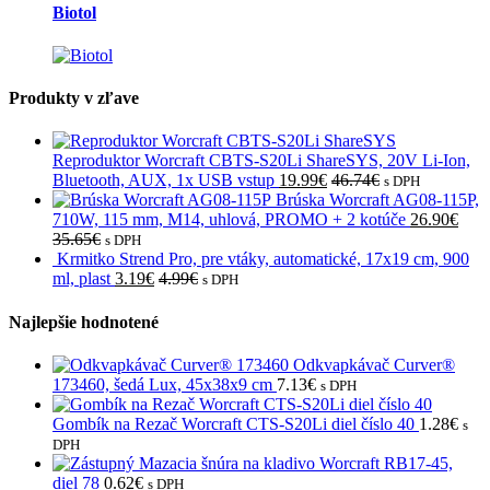
Biotol
Produkty v zľave
Reproduktor Worcraft CBTS-S20Li ShareSYS, 20V Li-Ion,
Bluetooth, AUX, 1x USB vstup
19.99
€
46.74
€
s DPH
Brúska Worcraft AG08-115P,
710W, 115 mm, M14, uhlová, PROMO + 2 kotúče
26.90
€
35.65
€
s DPH
Krmitko Strend Pro, pre vtáky, automatické, 17x19 cm, 900
ml, plast
3.19
€
4.99
€
s DPH
Najlepšie hodnotené
Odkvapkávač Curver®
173460, šedá Lux, 45x38x9 cm
7.13
€
s DPH
Gombík na Rezač Worcraft CTS-S20Li diel číslo 40
1.28
€
s
DPH
Mazacia šnúra na kladivo Worcraft RB17-45,
diel 78
0.62
€
s DPH