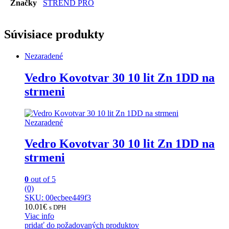
Značky
STREND PRO
Súvisiace produkty
Nezaradené
Vedro Kovotvar 30 10 lit Zn 1DD na
strmeni
Nezaradené
Vedro Kovotvar 30 10 lit Zn 1DD na
strmeni
0
out of 5
(0)
SKU: 00ecbee449f3
10.01
€
s DPH
Viac info
pridať do požadovaných produktov