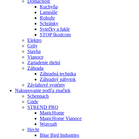
Domácnosť
Kuchyňa
Lampáše
Rohože
Schránky
Sviečky a fakle
STOP škodcom
Elektro
Grily
Stavba
Vianoce
Zariadenie dielní
Záhrada
Záhradná technika
Záhradný nábytok
Závlahové systémy
Nakupovanie podľa značiek
Scheppach
Güde
STREND PRO
MagicHome
MagicHome Vianoce
Worcraft
Hecht
Blue Bird Industries