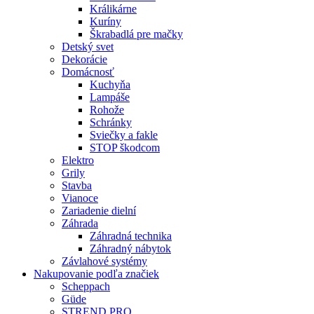
Králikárne
Kuríny
Škrabadlá pre mačky
Detský svet
Dekorácie
Domácnosť
Kuchyňa
Lampáše
Rohože
Schránky
Sviečky a fakle
STOP škodcom
Elektro
Grily
Stavba
Vianoce
Zariadenie dielní
Záhrada
Záhradná technika
Záhradný nábytok
Závlahové systémy
Nakupovanie podľa značiek
Scheppach
Güde
STREND PRO