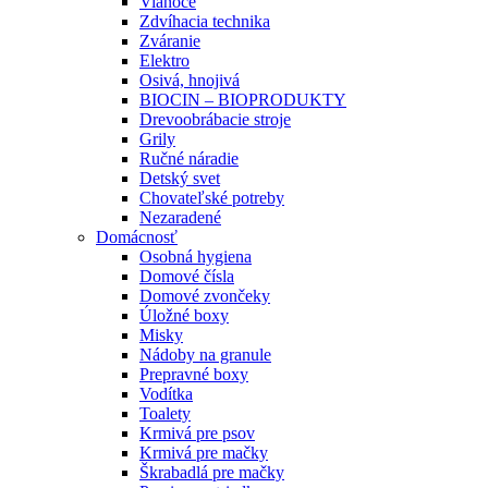
Vianoce
Zdvíhacia technika
Zváranie
Elektro
Osivá, hnojivá
BIOCIN – BIOPRODUKTY
Drevoobrábacie stroje
Grily
Ručné náradie
Detský svet
Chovateľské potreby
Nezaradené
Domácnosť
Osobná hygiena
Domové čísla
Domové zvončeky
Úložné boxy
Misky
Nádoby na granule
Prepravné boxy
Vodítka
Toalety
Krmivá pre psov
Krmivá pre mačky
Škrabadlá pre mačky