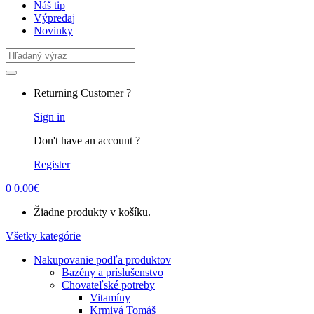
Náš tip
Výpredaj
Novinky
Search
for:
Returning Customer ?
Sign in
Don't have an account ?
Register
0
0.00
€
Žiadne produkty v košíku.
Všetky kategórie
Nakupovanie podľa produktov
Bazény a príslušenstvo
Chovateľské potreby
Vitamíny
Krmivá Tomáš