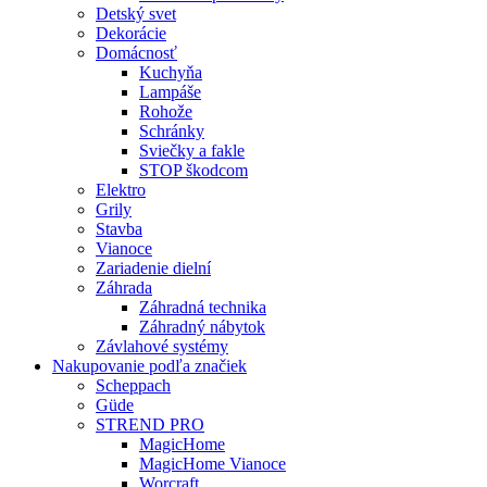
Detský svet
Dekorácie
Domácnosť
Kuchyňa
Lampáše
Rohože
Schránky
Sviečky a fakle
STOP škodcom
Elektro
Grily
Stavba
Vianoce
Zariadenie dielní
Záhrada
Záhradná technika
Záhradný nábytok
Závlahové systémy
Nakupovanie podľa značiek
Scheppach
Güde
STREND PRO
MagicHome
MagicHome Vianoce
Worcraft