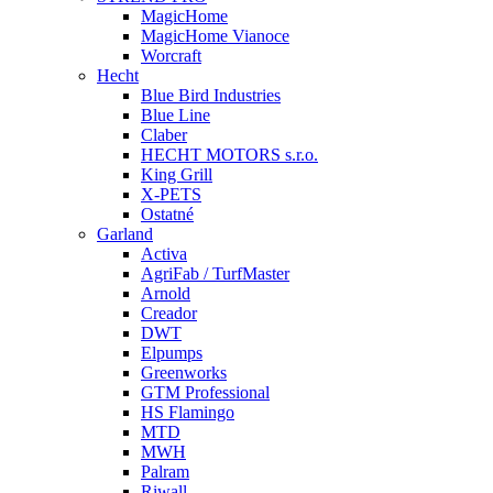
MagicHome
MagicHome Vianoce
Worcraft
Hecht
Blue Bird Industries
Blue Line
Claber
HECHT MOTORS s.r.o.
King Grill
X-PETS
Ostatné
Garland
Activa
AgriFab / TurfMaster
Arnold
Creador
DWT
Elpumps
Greenworks
GTM Professional
HS Flamingo
MTD
MWH
Palram
Riwall