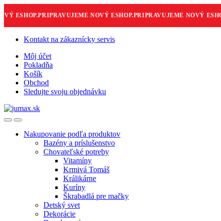
Ý ESHOP.
PRIPRAVUJEME NOVÝ ESHOP.
PRIPRAVUJEME NOVÝ ESHOP
Skip
Skip
Kontakt na zákaznícky servis
to
to
Môj účet
navigation
content
Pokladňa
Košík
Obchod
Sledujte svoju objednávku
Nakupovanie podľa produktov
Bazény a príslušenstvo
Chovateľské potreby
Vitamíny
Krmivá Tomáš
Králikárne
Kuríny
Škrabadlá pre mačky
Detský svet
Dekorácie