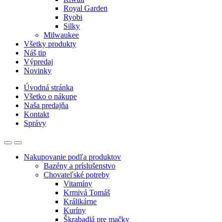
Royal Garden
Ryobi
Silky
Milwaukee
Všetky produkty
Náš tip
Výpredaj
Novinky
Úvodná stránka
Všetko o nákupe
Naša predajňa
Kontakt
Správy
Nakupovanie podľa produktov
Bazény a príslušenstvo
Chovateľské potreby
Vitamíny
Krmivá Tomáš
Králikárne
Kuríny
Škrabadlá pre mačky