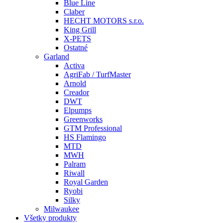
Blue Line
Claber
HECHT MOTORS s.r.o.
King Grill
X-PETS
Ostatné
Garland
Activa
AgriFab / TurfMaster
Arnold
Creador
DWT
Elpumps
Greenworks
GTM Professional
HS Flamingo
MTD
MWH
Palram
Riwall
Royal Garden
Ryobi
Silky
Milwaukee
Všetky produkty