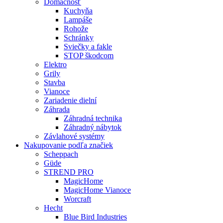
Domácnosť
Kuchyňa
Lampáše
Rohože
Schránky
Sviečky a fakle
STOP škodcom
Elektro
Grily
Stavba
Vianoce
Zariadenie dielní
Záhrada
Záhradná technika
Záhradný nábytok
Závlahové systémy
Nakupovanie podľa značiek
Scheppach
Güde
STREND PRO
MagicHome
MagicHome Vianoce
Worcraft
Hecht
Blue Bird Industries