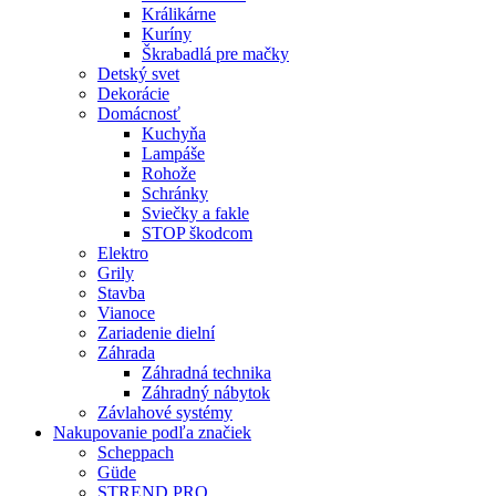
Králikárne
Kuríny
Škrabadlá pre mačky
Detský svet
Dekorácie
Domácnosť
Kuchyňa
Lampáše
Rohože
Schránky
Sviečky a fakle
STOP škodcom
Elektro
Grily
Stavba
Vianoce
Zariadenie dielní
Záhrada
Záhradná technika
Záhradný nábytok
Závlahové systémy
Nakupovanie podľa značiek
Scheppach
Güde
STREND PRO