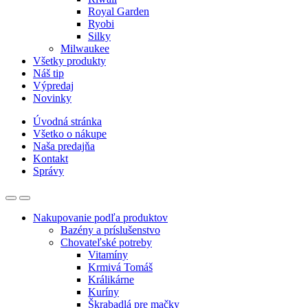
Royal Garden
Ryobi
Silky
Milwaukee
Všetky produkty
Náš tip
Výpredaj
Novinky
Úvodná stránka
Všetko o nákupe
Naša predajňa
Kontakt
Správy
Nakupovanie podľa produktov
Bazény a príslušenstvo
Chovateľské potreby
Vitamíny
Krmivá Tomáš
Králikárne
Kuríny
Škrabadlá pre mačky