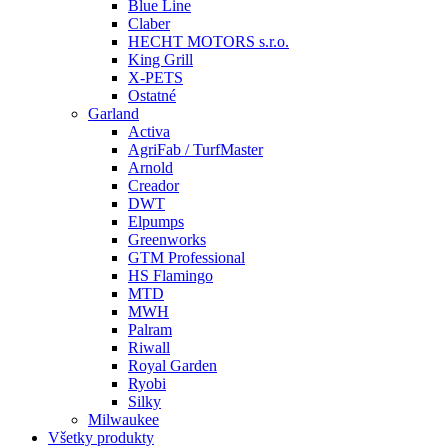
Blue Line
Claber
HECHT MOTORS s.r.o.
King Grill
X-PETS
Ostatné
Garland
Activa
AgriFab / TurfMaster
Arnold
Creador
DWT
Elpumps
Greenworks
GTM Professional
HS Flamingo
MTD
MWH
Palram
Riwall
Royal Garden
Ryobi
Silky
Milwaukee
Všetky produkty