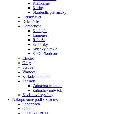
Králikárne
Kuríny
Škrabadlá pre mačky
Detský svet
Dekorácie
Domácnosť
Kuchyňa
Lampáše
Rohože
Schránky
Sviečky a fakle
STOP škodcom
Elektro
Grily
Stavba
Vianoce
Zariadenie dielní
Záhrada
Záhradná technika
Záhradný nábytok
Závlahové systémy
Nakupovanie podľa značiek
Scheppach
Güde
STREND PRO