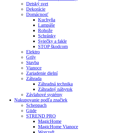
Detský svet
Dekorácie
Domácnosť
Kuchyňa
Lampáše
Rohože
Schránky
Sviečky a fakle
STOP škodcom
Elektro
Grily
Stavba
Vianoce
Zariadenie dielní
Záhrada
Záhradná technika
Záhradný nábytok
Závlahové systémy
Nakupovanie podľa značiek
Scheppach
Güde
STREND PRO
MagicHome
MagicHome Vianoce
Worcraft