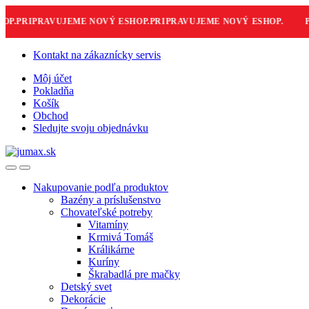
.
PRIPRAVUJEME NOVÝ ESHOP.
PRIPRAVUJEME NOVÝ ESHOP.
PR
Skip
Skip
Kontakt na zákaznícky servis
to
to
Môj účet
navigation
content
Pokladňa
Košík
Obchod
Sledujte svoju objednávku
Nakupovanie podľa produktov
Bazény a príslušenstvo
Chovateľské potreby
Vitamíny
Krmivá Tomáš
Králikárne
Kuríny
Škrabadlá pre mačky
Detský svet
Dekorácie