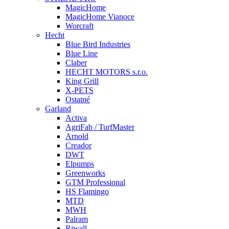
MagicHome
MagicHome Vianoce
Worcraft
Hecht
Blue Bird Industries
Blue Line
Claber
HECHT MOTORS s.r.o.
King Grill
X-PETS
Ostatné
Garland
Activa
AgriFab / TurfMaster
Arnold
Creador
DWT
Elpumps
Greenworks
GTM Professional
HS Flamingo
MTD
MWH
Palram
Riwall