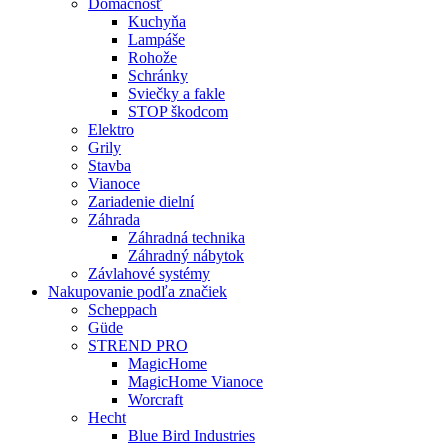
Domácnosť
Kuchyňa
Lampáše
Rohože
Schránky
Sviečky a fakle
STOP škodcom
Elektro
Grily
Stavba
Vianoce
Zariadenie dielní
Záhrada
Záhradná technika
Záhradný nábytok
Závlahové systémy
Nakupovanie podľa značiek
Scheppach
Güde
STREND PRO
MagicHome
MagicHome Vianoce
Worcraft
Hecht
Blue Bird Industries