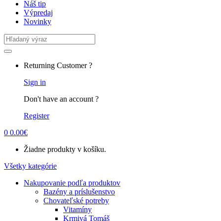
Náš tip
Výpredaj
Novinky
Search
for:
Returning Customer ?
Sign in
Don't have an account ?
Register
0
0.00
€
Žiadne produkty v košíku.
Všetky kategórie
Nakupovanie podľa produktov
Bazény a príslušenstvo
Chovateľské potreby
Vitamíny
Krmivá Tomáš