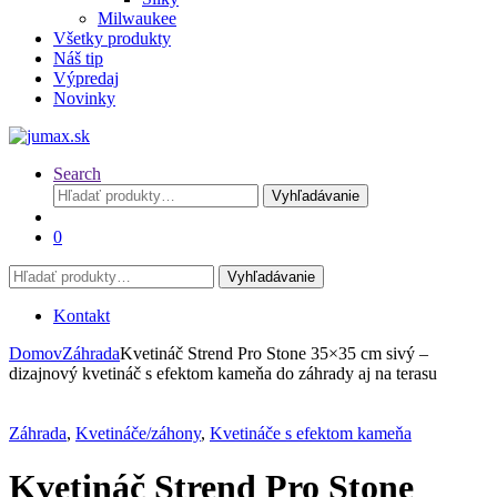
Milwaukee
Všetky produkty
Náš tip
Výpredaj
Novinky
Search
Hľadať:
Vyhľadávanie
0
Hľadať:
Vyhľadávanie
Kontakt
Domov
Záhrada
Kvetináč Strend Pro Stone 35×35 cm sivý –
dizajnový kvetináč s efektom kameňa do záhrady aj na terasu
Záhrada
,
Kvetináče/záhony
,
Kvetináče s efektom kameňa
Kvetináč Strend Pro Stone