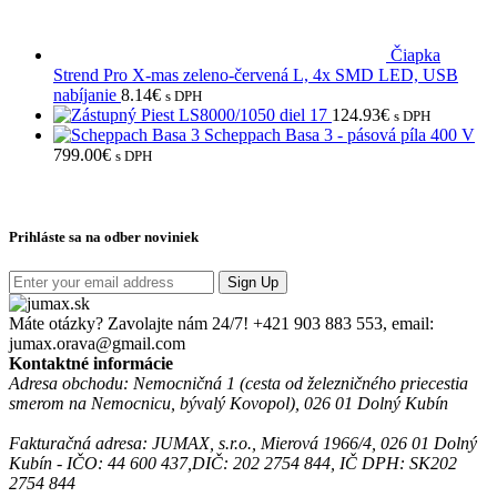
Čiapka
Strend Pro X-mas zeleno-červená L, 4x SMD LED, USB
nabíjanie
8.14
€
s DPH
Piest LS8000/1050 diel 17
124.93
€
s DPH
Scheppach Basa 3 - pásová píla 400 V
799.00
€
s DPH
Prihláste sa na odber noviniek
Sign Up
Máte otázky? Zavolajte nám 24/7!
+421 903 883 553, email:
jumax.orava@gmail.com
Kontaktné informácie
Adresa obchodu: Nemocničná 1 (cesta od železničného priecestia
smerom na Nemocnicu, bývalý Kovopol), 026 01 Dolný Kubín
Fakturačná adresa: JUMAX, s.r.o., Mierová 1966/4, 026 01 Dolný
Kubín - IČO: 44 600 437,DIČ: 202 2754 844, IČ DPH: SK202
2754 844