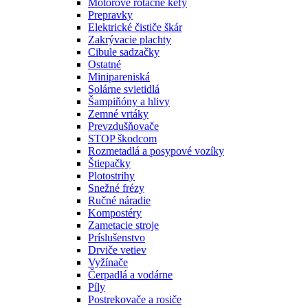
Motorové rotačné kefy
Prepravky
Elektrické čističe škár
Zakrývacie plachty
Cibule sadzačky
Ostatné
Minipareniská
Solárne svietidlá
Šampiňóny a hlivy
Zemné vrtáky
Prevzdušňovače
STOP škodcom
Rozmetadlá a posypové vozíky
Štiepačky
Plotostrihy
Snežné frézy
Ručné náradie
Kompostéry
Zametacie stroje
Príslušenstvo
Drviče vetiev
Vyžínače
Čerpadlá a vodárne
Píly
Postrekovače a rosiče