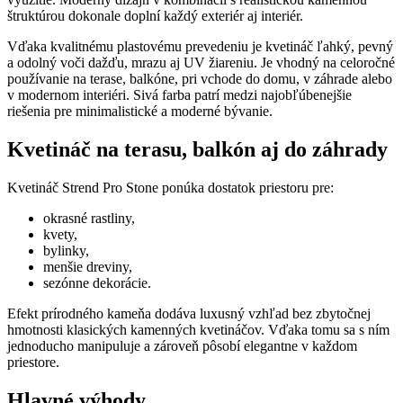
kameňa
štruktúrou dokonale doplní každý exteriér aj interiér.
do
záhrady
Vďaka kvalitnému plastovému prevedeniu je kvetináč ľahký, pevný
aj
a odolný voči dažďu, mrazu aj UV žiareniu. Je vhodný na celoročné
na
používanie na terase, balkóne, pri vchode do domu, v záhrade alebo
terasu
v modernom interiéri. Sivá farba patrí medzi najobľúbenejšie
quantity
riešenia pre minimalistické a moderné bývanie.
Kvetináč na terasu, balkón aj do záhrady
Kvetináč Strend Pro Stone ponúka dostatok priestoru pre:
okrasné rastliny,
kvety,
bylinky,
menšie dreviny,
sezónne dekorácie.
Efekt prírodného kameňa dodáva luxusný vzhľad bez zbytočnej
hmotnosti klasických kamenných kvetináčov. Vďaka tomu sa s ním
jednoducho manipuluje a zároveň pôsobí elegantne v každom
priestore.
Hlavné výhody