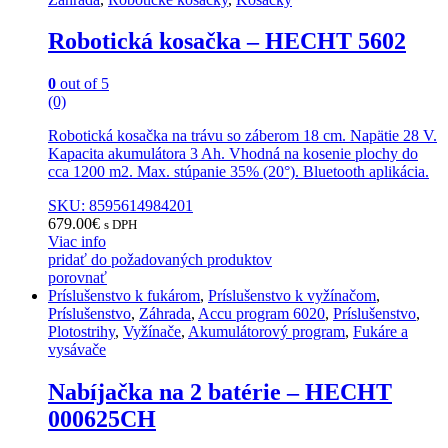
Robotická kosačka – HECHT 5602
0
out of 5
(0)
Robotická kosačka na trávu so záberom 18 cm. Napätie 28 V.
Kapacita akumulátora 3 Ah. Vhodná na kosenie plochy do
cca 1200 m2. Max. stúpanie 35% (20°). Bluetooth aplikácia.
SKU: 8595614984201
679.00
€
s DPH
Viac info
pridať do požadovaných produktov
porovnať
Príslušenstvo k fukárom
,
Príslušenstvo k vyžínačom
,
Príslušenstvo
,
Záhrada
,
Accu program 6020
,
Príslušenstvo
,
Plotostrihy
,
Vyžínače
,
Akumulátorový program
,
Fukáre a
vysávače
Nabíjačka na 2 batérie – HECHT
000625CH