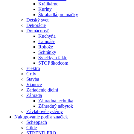
Králikárne
Kuríny
Škrabadlá pre mačky
Detský svet
Dekorácie
Domácnosť
Kuchyňa
Lampáše
Rohože
Schránky
Sviečky a fakle
STOP škodcom
Elektro
Grily
Stavba
Vianoce
Zariadenie dielní
Záhrada
Záhradná technika
Záhradný nábytok
Závlahové systémy
Nakupovanie podľa značiek
Scheppach
Güde
STREND PRO