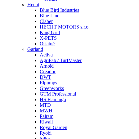
Hecht
Blue Bird Industries
Blue Line
Claber
HECHT MOTORS s.r.o.
King Grill
X-PETS
Ostatné
Garland
Activa
AgriFab / TurfMaster
Arnold
Creador
DWT
Elpumps
Greenworks
GTM Professional
HS Flamingo
MTD
MWH
Palram
Riwall
Royal Garden
Ryobi
Silky