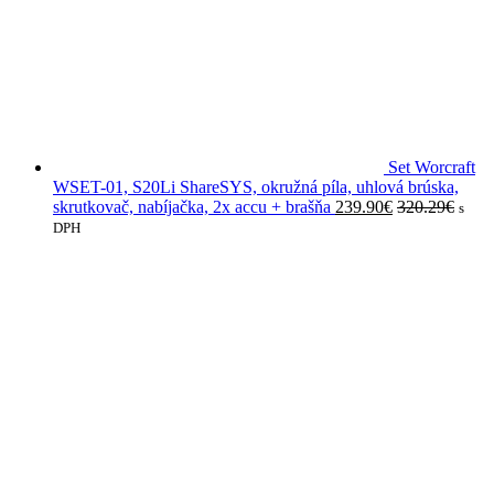
Set Worcraft
WSET-01, S20Li ShareSYS, okružná píla, uhlová brúska,
skrutkovač, nabíjačka, 2x accu + brašňa
239.90
€
320.29
€
s
DPH