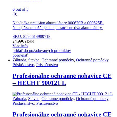
0
out of 5
(0)
Nabíjačka pre li-ion akumulátory 000620B a 000625B.
Nabíjačka umožňuje nabíjať súčasne dva akumulátory.
SKU: 8595614989718
24.99
€
s DPH
Viac info
pridať do požadovaných produktov
porovnať
Záhrada
,
Stavba
,
Ochranné pomôcky
,
Ochranné pomôcky
,
Príslušenstvo
,
Príslušenstvo
Profesionálne ochranné nohavice CE
– HECHT 900121 L
Záhrada
,
Stavba
,
Ochranné pomôcky
,
Ochranné pomôcky
,
Príslušenstvo
,
Príslušenstvo
Profesionálne ochranné nohavice CE