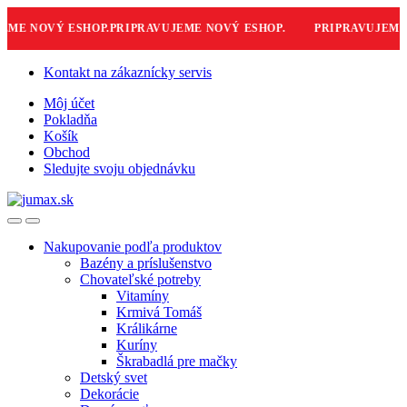
E NOVÝ ESHOP.
PRIPRAVUJEME NOVÝ ESHOP.
PRIPRAVUJEME N
Skip
Skip
Kontakt na zákaznícky servis
to
to
Môj účet
navigation
content
Pokladňa
Košík
Obchod
Sledujte svoju objednávku
Nakupovanie podľa produktov
Bazény a príslušenstvo
Chovateľské potreby
Vitamíny
Krmivá Tomáš
Králikárne
Kuríny
Škrabadlá pre mačky
Detský svet
Dekorácie