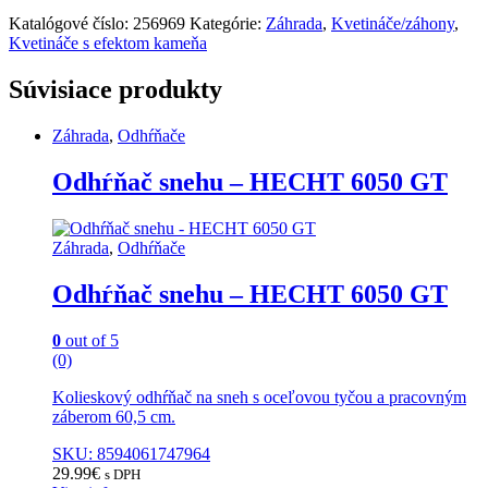
Katalógové číslo:
256969
Kategórie:
Záhrada
,
Kvetináče/záhony
,
Kvetináče s efektom kameňa
Súvisiace produkty
Záhrada
,
Odhŕňače
Odhŕňač snehu – HECHT 6050 GT
Záhrada
,
Odhŕňače
Odhŕňač snehu – HECHT 6050 GT
0
out of 5
(0)
Kolieskový odhŕňač na sneh s oceľovou tyčou a pracovným
záberom 60,5 cm.
SKU: 8594061747964
29.99
€
s DPH