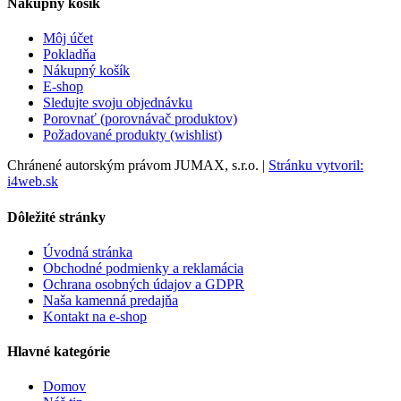
Nákupný košík
Môj účet
Pokladňa
Nákupný košík
E-shop
Sledujte svoju objednávku
Porovnať (porovnávač produktov)
Požadované produkty (wishlist)
Chránené autorským právom JUMAX, s.r.o. |
Stránku vytvoril:
i4web.sk
Dôležité stránky
Úvodná stránka
Obchodné podmienky a reklamácia
Ochrana osobných údajov a GDPR
Naša kamenná predajňa
Kontakt na e-shop
Hlavné kategórie
Domov