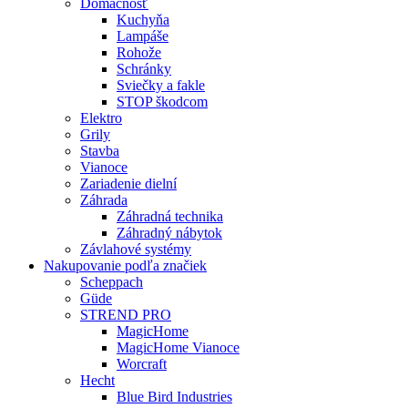
Domácnosť
Kuchyňa
Lampáše
Rohože
Schránky
Sviečky a fakle
STOP škodcom
Elektro
Grily
Stavba
Vianoce
Zariadenie dielní
Záhrada
Záhradná technika
Záhradný nábytok
Závlahové systémy
Nakupovanie podľa značiek
Scheppach
Güde
STREND PRO
MagicHome
MagicHome Vianoce
Worcraft
Hecht
Blue Bird Industries