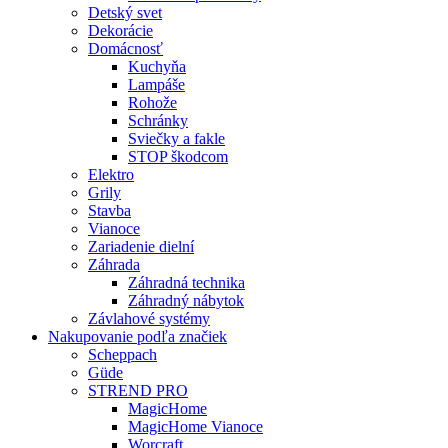
Detský svet
Dekorácie
Domácnosť
Kuchyňa
Lampáše
Rohože
Schránky
Sviečky a fakle
STOP škodcom
Elektro
Grily
Stavba
Vianoce
Zariadenie dielní
Záhrada
Záhradná technika
Záhradný nábytok
Závlahové systémy
Nakupovanie podľa značiek
Scheppach
Güde
STREND PRO
MagicHome
MagicHome Vianoce
Worcraft