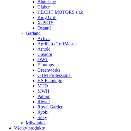
Blue Line
Claber
HECHT MOTORS s.r.o.
King Grill
X-PETS
Ostatné
Garland
Activa
AgriFab / TurfMaster
Arnold
Creador
DWT
Elpumps
Greenworks
GTM Professional
HS Flamingo
MTD
MWH
Palram
Riwall
Royal Garden
Ryobi
Silky
Milwaukee
Všetky produkty