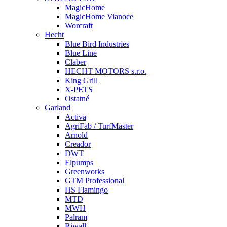
MagicHome
MagicHome Vianoce
Worcraft
Hecht
Blue Bird Industries
Blue Line
Claber
HECHT MOTORS s.r.o.
King Grill
X-PETS
Ostatné
Garland
Activa
AgriFab / TurfMaster
Arnold
Creador
DWT
Elpumps
Greenworks
GTM Professional
HS Flamingo
MTD
MWH
Palram
Riwall