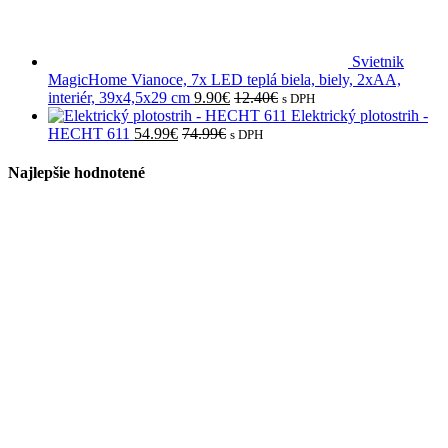
Svietnik
MagicHome Vianoce, 7x LED teplá biela, biely, 2xAA,
interiér, 39x4,5x29 cm
9.90
€
12.40
€
s DPH
Elektrický plotostrih -
HECHT 611
54.99
€
74.99
€
s DPH
Najlepšie hodnotené