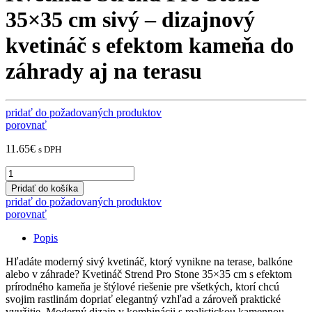
35×35 cm sivý – dizajnový
kvetináč s efektom kameňa do
záhrady aj na terasu
pridať do požadovaných produktov
porovnať
11.65
€
s DPH
Kvetináč
Strend
Pridať do košíka
Pro
pridať do požadovaných produktov
Stone
porovnať
35x35
cm
Popis
sivý
–
Hľadáte moderný sivý kvetináč, ktorý vynikne na terase, balkóne
dizajnový
alebo v záhrade? Kvetináč Strend Pro Stone 35×35 cm s efektom
kvetináč
prírodného kameňa je štýlové riešenie pre všetkých, ktorí chcú
s
svojim rastlinám dopriať elegantný vzhľad a zároveň praktické
efektom
využitie. Moderný dizajn v kombinácii s realistickou kamennou