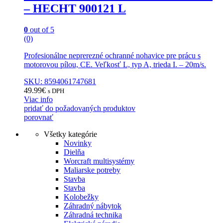
– HECHT 900121 L
0
out of 5
(0)
Profesionálne neprerezné ochranné nohavice pre prácu s
motorovou pílou, CE. Veľkosť L, typ A, trieda I. – 20m/s.
SKU: 8594061747681
49.99
€
s DPH
Viac info
pridať do požadovaných produktov
porovnať
Všetky kategórie
Novinky
Dielňa
Worcraft multisystémy
Maliarske potreby
Stavba
Stavba
Kolobežky
Záhradný nábytok
Záhradná technika