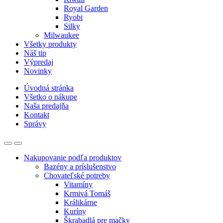
Royal Garden
Ryobi
Silky
Milwaukee
Všetky produkty
Náš tip
Výpredaj
Novinky
Úvodná stránka
Všetko o nákupe
Naša predajňa
Kontakt
Správy
Nakupovanie podľa produktov
Bazény a príslušenstvo
Chovateľské potreby
Vitamíny
Krmivá Tomáš
Králikárne
Kuríny
Škrabadlá pre mačky