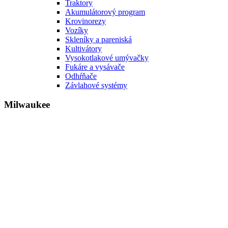
Traktory
Akumulátorový program
Krovinorezy
Vozíky
Skleníky a pareniská
Kultivátory
Vysokotlakové umývačky
Fukáre a vysávače
Odhŕňače
Závlahové systémy
Milwaukee