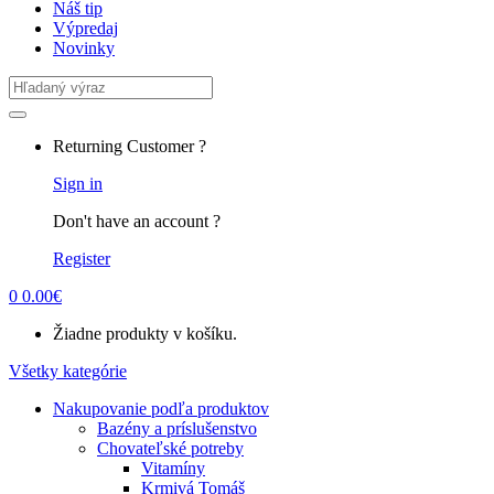
Náš tip
Výpredaj
Novinky
Search
for:
Returning Customer ?
Sign in
Don't have an account ?
Register
0
0.00
€
Žiadne produkty v košíku.
Všetky kategórie
Nakupovanie podľa produktov
Bazény a príslušenstvo
Chovateľské potreby
Vitamíny
Krmivá Tomáš