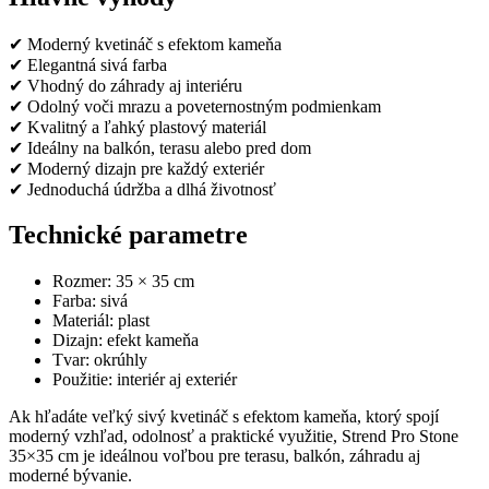
✔ Moderný kvetináč s efektom kameňa
✔ Elegantná sivá farba
✔ Vhodný do záhrady aj interiéru
✔ Odolný voči mrazu a poveternostným podmienkam
✔ Kvalitný a ľahký plastový materiál
✔ Ideálny na balkón, terasu alebo pred dom
✔ Moderný dizajn pre každý exteriér
✔ Jednoduchá údržba a dlhá životnosť
Technické parametre
Rozmer: 35 × 35 cm
Farba: sivá
Materiál: plast
Dizajn: efekt kameňa
Tvar: okrúhly
Použitie: interiér aj exteriér
Ak hľadáte veľký sivý kvetináč s efektom kameňa, ktorý spojí
moderný vzhľad, odolnosť a praktické využitie, Strend Pro Stone
35×35 cm je ideálnou voľbou pre terasu, balkón, záhradu aj
moderné bývanie.