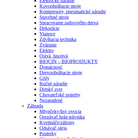
Elektrické náradie
Kovoobrábacie stroje
Kompresory, pneumatické náradie
Stavebné stroje
Spracovanie palivového dreva
Dekorácie
Vianoce
Zdvíhacia technika
Zváranie
Elektro
Osivá, hnojivá
BIOCIN – BIOPRODUKTY
Domácnosť
Drevoobrábacie stroje
Grily
Ručné náradie
Detský svet
Chovateľské potreby
Nezaradené
Záhrada
Mlynčeky/lisy ovocia
Orezávač hrán trávnika
Kvetináče/záhony
Odsávač oleja
Postreky