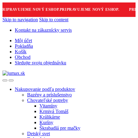
IPRAVUJEME NOVÝ ESHOP.
PRIPRAVUJEME NOVÝ ESHOP.
PRIPR
Skip to navigation
Skip to content
Kontakt na zákaznícky servis
Môj účet
Pokladňa
Košík
Obchod
Sledujte svoju objednávku
Nakupovanie podľa produktov
Bazény a príslušenstvo
Chovateľské potreby
Vitamíny
Krmivá Tomáš
Králikárne
Kuríny
Škrabadlá pre mačky
Detský svet