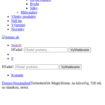
Ryobi
Silky
Milwaukee
Všetky produkty
Náš tip
Výpredaj
Novinky
Search
Hľadať:
Vyhľadávanie
0
Hľadať:
Vyhľadávanie
Kontakt
Domov
Nezaradené
Termohrnček MagicHome, na kávu/čaj, 550 ml,
so slamkou, nerez