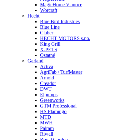
MagicHome Vianoce
Worcraft
Hecht
Blue Bird Industries
Blue Line
Claber
HECHT MOTORS s.r.o.
King Grill
X-PETS
Ostatné
Garland
Activa
AgriFab / TurfMaster
Arnold
Creador
DWT
Elpumps
Greenworks
GTM Professional
HS Flamingo
MTD
MWH
Palram
Riwall
Royal Garden