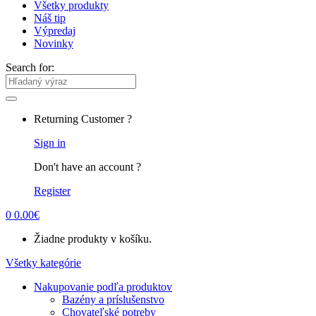
Všetky produkty
Náš tip
Výpredaj
Novinky
Search for:
Returning Customer ?
Sign in
Don't have an account ?
Register
0
0.00
€
Žiadne produkty v košíku.
Všetky kategórie
Nakupovanie podľa produktov
Bazény a príslušenstvo
Chovateľské potreby