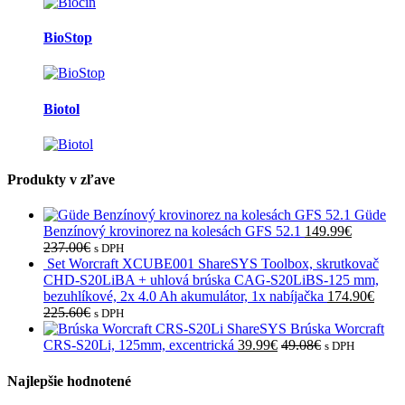
BioStop
Biotol
Produkty v zľave
Güde
Benzínový krovinorez na kolesách GFS 52.1
149.99
€
237.00
€
s DPH
Set Worcraft XCUBE001 ShareSYS Toolbox, skrutkovač
CHD-S20LiBA + uhlová brúska CAG-S20LiBS-125 mm,
bezuhlíkové, 2x 4.0 Ah akumulátor, 1x nabíjačka
174.90
€
225.60
€
s DPH
Brúska Worcraft
CRS-S20Li, 125mm, excentrická
39.99
€
49.08
€
s DPH
Najlepšie hodnotené