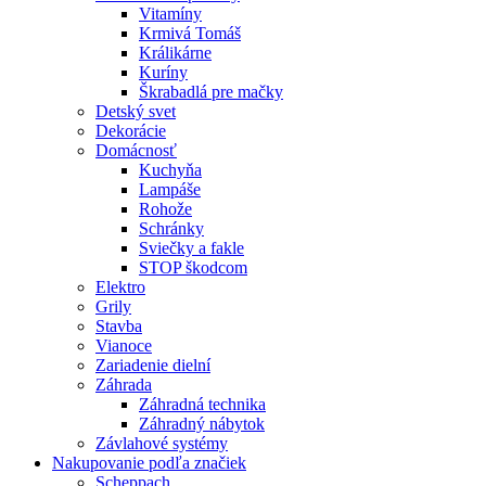
Vitamíny
Krmivá Tomáš
Králikárne
Kuríny
Škrabadlá pre mačky
Detský svet
Dekorácie
Domácnosť
Kuchyňa
Lampáše
Rohože
Schránky
Sviečky a fakle
STOP škodcom
Elektro
Grily
Stavba
Vianoce
Zariadenie dielní
Záhrada
Záhradná technika
Záhradný nábytok
Závlahové systémy
Nakupovanie podľa značiek
Scheppach