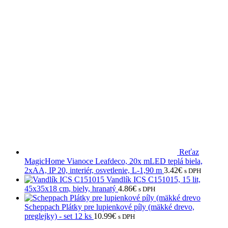
Reťaz
MagicHome Vianoce Leafdeco, 20x mLED teplá biela,
2xAA, IP 20, interiér, osvetlenie, L-1,90 m
3.42
€
s DPH
Vandlík ICS C151015, 15 lit,
45x35x18 cm, biely, hranatý
4.86
€
s DPH
Scheppach Plátky pre lupienkové píly (mäkké drevo,
preglejky) - set 12 ks
10.99
€
s DPH