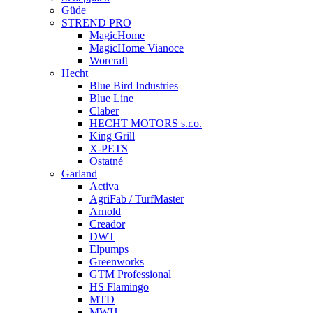
Güde
STREND PRO
MagicHome
MagicHome Vianoce
Worcraft
Hecht
Blue Bird Industries
Blue Line
Claber
HECHT MOTORS s.r.o.
King Grill
X-PETS
Ostatné
Garland
Activa
AgriFab / TurfMaster
Arnold
Creador
DWT
Elpumps
Greenworks
GTM Professional
HS Flamingo
MTD
MWH