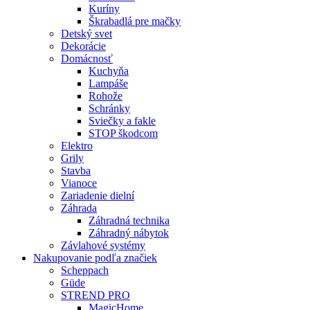
Kuríny
Škrabadlá pre mačky
Detský svet
Dekorácie
Domácnosť
Kuchyňa
Lampáše
Rohože
Schránky
Sviečky a fakle
STOP škodcom
Elektro
Grily
Stavba
Vianoce
Zariadenie dielní
Záhrada
Záhradná technika
Záhradný nábytok
Závlahové systémy
Nakupovanie podľa značiek
Scheppach
Güde
STREND PRO
MagicHome