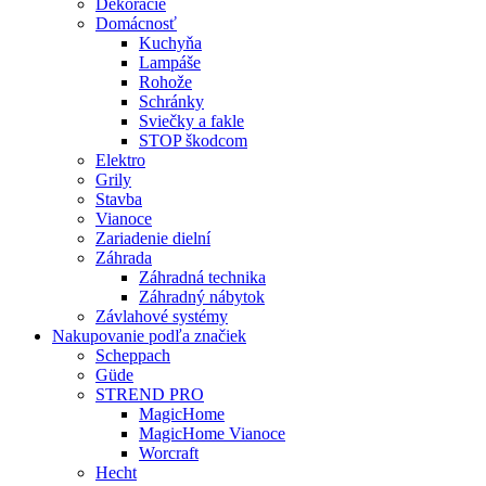
Dekorácie
Domácnosť
Kuchyňa
Lampáše
Rohože
Schránky
Sviečky a fakle
STOP škodcom
Elektro
Grily
Stavba
Vianoce
Zariadenie dielní
Záhrada
Záhradná technika
Záhradný nábytok
Závlahové systémy
Nakupovanie podľa značiek
Scheppach
Güde
STREND PRO
MagicHome
MagicHome Vianoce
Worcraft
Hecht