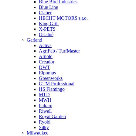
Blue Bird Industries
Blue Line
Claber
HECHT MOTORS s.r.o.
King Grill
X-PETS
Ostatné
Garland
Activa
AgriFab / TurfMaster
Arnold
Creador
DWT
Elpumps
Greenworks
GTM Professional
HS Flamingo
MTD
MWH
Palram
Riwall
Royal Garden
Ryobi
Silky
Milwaukee