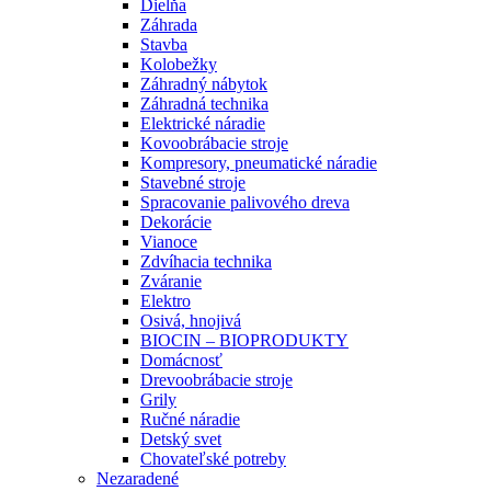
Dielňa
Záhrada
Stavba
Kolobežky
Záhradný nábytok
Záhradná technika
Elektrické náradie
Kovoobrábacie stroje
Kompresory, pneumatické náradie
Stavebné stroje
Spracovanie palivového dreva
Dekorácie
Vianoce
Zdvíhacia technika
Zváranie
Elektro
Osivá, hnojivá
BIOCIN – BIOPRODUKTY
Domácnosť
Drevoobrábacie stroje
Grily
Ručné náradie
Detský svet
Chovateľské potreby
Nezaradené