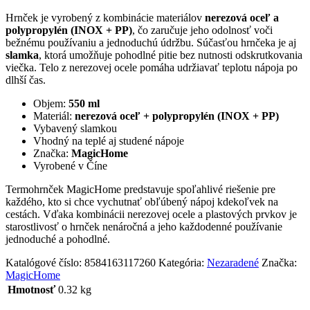
Hrnček je vyrobený z kombinácie materiálov
nerezová oceľ a
polypropylén (INOX + PP)
, čo zaručuje jeho odolnosť voči
bežnému používaniu a jednoduchú údržbu. Súčasťou hrnčeka je aj
slamka
, ktorá umožňuje pohodlné pitie bez nutnosti odskrutkovania
viečka. Telo z nerezovej ocele pomáha udržiavať teplotu nápoja po
dlhší čas.
Objem:
550 ml
Materiál:
nerezová oceľ + polypropylén (INOX + PP)
Vybavený slamkou
Vhodný na teplé aj studené nápoje
Značka:
MagicHome
Vyrobené v Číne
Termohrnček MagicHome predstavuje spoľahlivé riešenie pre
každého, kto si chce vychutnať obľúbený nápoj kdekoľvek na
cestách. Vďaka kombinácii nerezovej ocele a plastových prvkov je
starostlivosť o hrnček nenáročná a jeho každodenné používanie
jednoduché a pohodlné.
Katalógové číslo:
8584163117260
Kategória:
Nezaradené
Značka:
MagicHome
Hmotnosť
0.32 kg