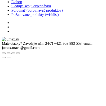
E-shop
Sledujte svoju objednávku
Porovnať (porovnávač produktov)
Požadované produkty (wishlist)
Máte otázky? Zavolajte nám 24/7!
+421 903 883 553, email:
jumax.orava@gmail.com