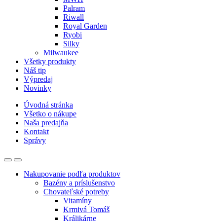
Palram
Riwall
Royal Garden
Ryobi
Silky
Milwaukee
Všetky produkty
Náš tip
Výpredaj
Novinky
Úvodná stránka
Všetko o nákupe
Naša predajňa
Kontakt
Správy
Nakupovanie podľa produktov
Bazény a príslušenstvo
Chovateľské potreby
Vitamíny
Krmivá Tomáš
Králikárne