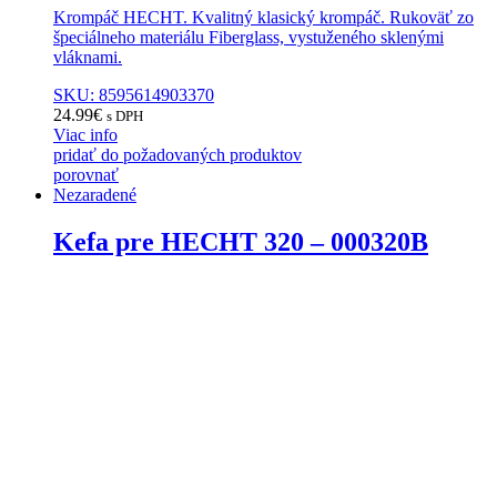
Krompáč HECHT. Kvalitný klasický krompáč. Rukoväť zo
špeciálneho materiálu Fiberglass, vystuženého sklenými
vláknami.
SKU: 8595614903370
24.99
€
s DPH
Viac info
pridať do požadovaných produktov
porovnať
Nezaradené
Kefa pre HECHT 320 – 000320B