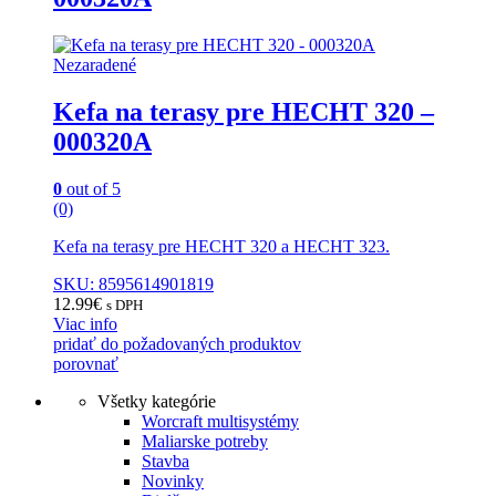
Nezaradené
Kefa na terasy pre HECHT 320 –
000320A
0
out of 5
(0)
Kefa na terasy pre HECHT 320 a HECHT 323.
SKU: 8595614901819
12.99
€
s DPH
Viac info
pridať do požadovaných produktov
porovnať
Všetky kategórie
Worcraft multisystémy
Maliarske potreby
Stavba
Novinky