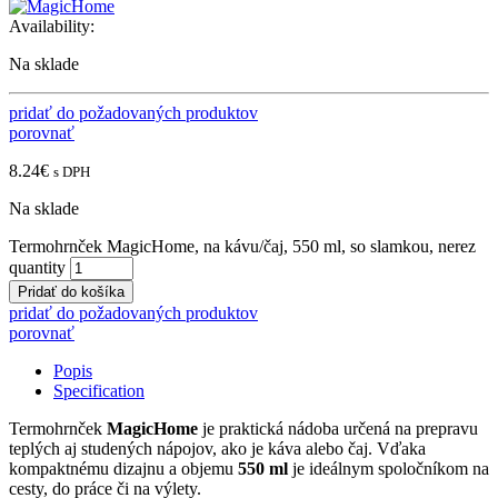
Availability:
Na sklade
pridať do požadovaných produktov
porovnať
8.24
€
s DPH
Na sklade
Termohrnček MagicHome, na kávu/čaj, 550 ml, so slamkou, nerez
quantity
Pridať do košíka
pridať do požadovaných produktov
porovnať
Popis
Specification
Termohrnček
MagicHome
je praktická nádoba určená na prepravu
teplých aj studených nápojov, ako je káva alebo čaj. Vďaka
kompaktnému dizajnu a objemu
550 ml
je ideálnym spoločníkom na
cesty, do práce či na výlety.